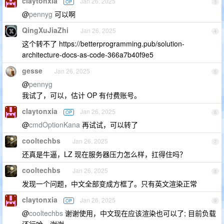
claytonxia
Jan 26, 2025
OP
3
@
pennyg
可以啊
QingXuJiaZhi
Jan 26, 2025
4
这个转不了 https://betterprogramming.pub/solution-
architecture-docs-as-code-366a7b40f9e5
gesse
Jan 26, 2025
5
@
pennyg
我试了，可以，估计 OP 有付费账号。
claytonxia
Jan 26, 2025
OP
6
@
cmdOptionKana
再试试，可以转了
cooltechbs
Jan 26, 2025
7
还真是牛逼，LZ 现在服务器压力怎么样，扛得住吗？
cooltechbs
Jan 26, 2025
8
发现一个问题，中文全部变成方框了。只有英文渲染正常
claytonxia
Jan 26, 2025
OP
9
@
cooltechbs
谢谢使用，中文现在应该渲染也可以了; 目前负载