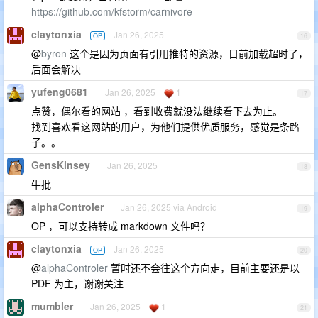
https://github.com/kfstorm/carnivore
claytonxia
Jan 26, 2025
OP
16
@
byron
这个是因为页面有引用推特的资源，目前加载超时了，
后面会解决
yufeng0681
Jan 26, 2025
1
17
点赞，偶尔看的网站 ，看到收费就没法继续看下去为止。
找到喜欢看这网站的用户，为他们提供优质服务，感觉是条路
子。。
GensKinsey
Jan 26, 2025
18
牛批
alphaControler
Jan 26, 2025 via Android
19
OP ，可以支持转成 markdown 文件吗？
claytonxia
Jan 26, 2025
OP
20
@
alphaControler
暂时还不会往这个方向走，目前主要还是以
PDF 为主，谢谢关注
mumbler
Jan 26, 2025
1
21