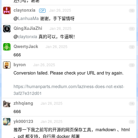
还行哈，谢谢
claytonxia
Jan 26, 2025
OP
10
@
LanhuaMa
谢谢，手下留情呀
QingXuJiaZhi
Jan 26, 2025
11
@
claytonxia
真的可以，牛逼啊！
QwertyJack
Jan 26, 2025
12
666
byron
Jan 26, 2025
13
Conversion failed. Please check your URL and try again.
https://humanparts.medium.com/laziness-does-not-exist-
3af27e312d01
zhhqiang
Jan 26, 2025
14
666
yk000123
Jan 26, 2025
15
推荐一下我之前写的开源的网页保存工具，markdown 、html
、pdf 都支持，自行用 docker 部署