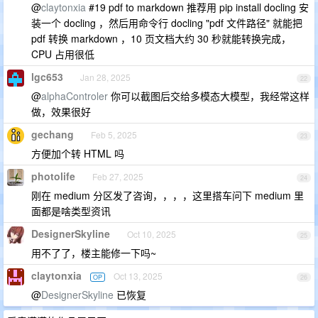
@
claytonxia
#19 pdf to markdown 推荐用 pip install docling 安
装一个 docling ，然后用命令行 docling "pdf 文件路径" 就能把
pdf 转换 markdown ，10 页文档大约 30 秒就能转换完成，
CPU 占用很低
lgc653
Jan 28, 2025
22
@
alphaControler
你可以截图后交给多模态大模型，我经常这样
做，效果很好
gechang
Feb 5, 2025
23
方便加个转 HTML 吗
photolife
Feb 27, 2025
24
刚在 medium 分区发了咨询，，，，这里搭车问下 medium 里
面都是啥类型资讯
DesignerSkyline
Oct 10, 2025
25
用不了了，楼主能修一下吗~
claytonxia
Oct 13, 2025
OP
26
@
DesignerSkyline
已恢复