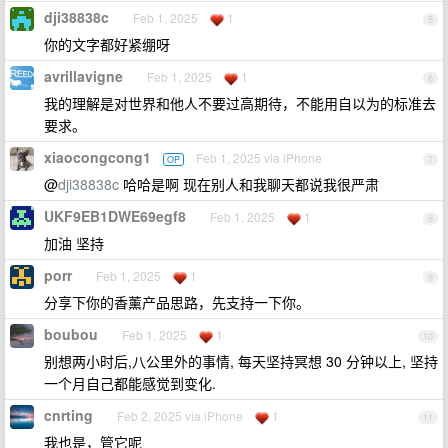
dji38838c
Feb 1, 2025
1
5
你的文字都好紧绷呀
avrillavigne
Feb 1, 2025
1
6
我的理解是对世界和他人不要过高期待，不能用自以为的标准去
要求。
xiaocongcong1
Feb 1, 2025 via iPhone
OP
7
@
dji38838c
哈哈是啊 现在别人和我聊天都说我很严肃
UKF9EB1DWE69egf8
Feb 1, 2025
1
8
加油 坚持
porr
Feb 1, 2025
1
9
分享下你的香薰产品思路，先支持一下你。
boubou
Feb 1, 2025
1
10
别想两小时后,八公里外的事情, 每天坚持冥想 30 分钟以上, 坚持
一个月自己都能感觉到变化.
cnrting
Feb 2, 2025 via iPhone
1
11
我也是，管它呢