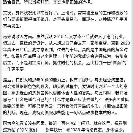
适合自己
，所以当初辞职，其实也是正确的选择。
其次，身体状况比以前要好了。上班时，常常被重复的工作和极致的
细节要求折磨得血压飙升，甚至头晕恶心。而现在，这种情况几乎没
有再发生。
再来说收入方面。虽然我从 2015 年大学毕业后就进入了电商行业，
但过去一直做的是设计，从未想过自己会去开一家淘宝店。直到 2023
年真正开店后，我才意识到，过去的十年，真的是中国电商的黄金时
代。如果能早点明白这个道理，十年前的我或许会选择成为一名淘宝
店主，而不是淘宝设计师。抓住时代的机会，远比找到一份“体面”的
工作更重要。
最后，在识人和思考问题的能力上，也有了提升。每天经营淘宝店，
都会接触形形色色的顾客，聊天的过程中，要短时间判断一个人的意
图，毫无缘由的恶意差评也更能体会人性的复杂。与此同时，我开始
思考：什么是适合自己的？什么才是真正应该去做的？ 许多表面看似
重要的事情，可能只是浮云，只有看清其背后的本质，才能做出正确
的判断。现在，我特别佩服那些能用一句话点破事物本质的人。
因为今年春节没有回家，最近一直在 V2 上闲逛。就在这里，祝看到
这篇帖子的 V 友们——新年快乐！㊗️2025 年情绪稳定，身体健康，