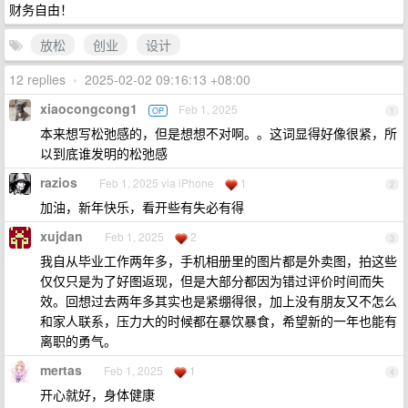
财务自由！
放松
创业
设计
12 replies
•
2025-02-02 09:16:13 +08:00
xiaocongcong1
Feb 1, 2025
OP
1
本来想写松弛感的，但是想想不对啊。。这词显得好像很紧，所
以到底谁发明的松弛感
razios
Feb 1, 2025 via iPhone
1
2
加油，新年快乐，看开些有失必有得
xujdan
Feb 1, 2025
2
3
我自从毕业工作两年多，手机相册里的图片都是外卖图，拍这些
仅仅只是为了好图返现，但是大部分都因为错过评价时间而失
效。回想过去两年多其实也是紧绷得很，加上没有朋友又不怎么
和家人联系，压力大的时候都在暴饮暴食，希望新的一年也能有
离职的勇气。
mertas
Feb 1, 2025
1
4
开心就好，身体健康