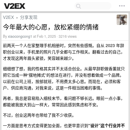
V2EX
分享发现
›
今年最大的心愿，放松紧绷的情绪
By
xiaocongcong1
at Feb 1, 2025 · 3216 views
前两天一个人在家整理手机相册时，突然有些感慨。自从 2023 年辞
职创业以来，手机里的照片几乎全都与工作相关。翻看过去的自己，
才发现这两年眉头紧锁，笑容越来越少。
细细想了想，我的性格其实并不太适合创业。从最早辞职做香薰就只
把它当成一种“摆地摊式”的想法在进行，并没有想着做成一个品牌。
以前在公司上班，按部就班，不用费太多心思。而现在，必须和客
户、供应商沟通，对我来说，这是一件相当困难的事情。
再者，我总是容易陷入细枝末节，看问题不够长远。眼前一点小事，
都能被我放大到山一样大，常常因此感到焦虑和不安。
不过，创业这两年也带给了我不少收获。
一方面是思考方式变得更加全面，也更早意识到
“设计”这个行业并不