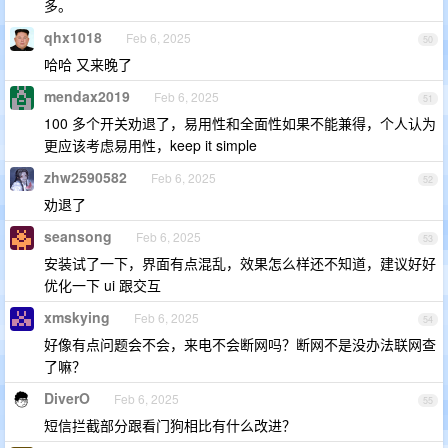
多。
qhx1018
Feb 6, 2025
50
哈哈 又来晚了
mendax2019
Feb 6, 2025
51
100 多个开关劝退了，易用性和全面性如果不能兼得，个人认为
更应该考虑易用性，keep it simple
zhw2590582
Feb 6, 2025
52
劝退了
seansong
Feb 6, 2025
53
安装试了一下，界面有点混乱，效果怎么样还不知道，建议好好
优化一下 ui 跟交互
xmskying
Feb 6, 2025
54
好像有点问题会不会，来电不会断网吗？断网不是没办法联网查
了嘛？
DiverO
Feb 6, 2025
55
短信拦截部分跟看门狗相比有什么改进？