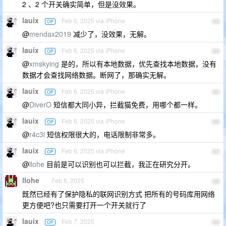
2 、2 个开关确实简单，但是没效果。
lauix
Feb 6, 2025 via iPhone
OP
63
@
mendax2019
减少了，没效果，无解。
lauix
Feb 6, 2025 via iPhone
OP
64
@
xmskying
是的，所以有本地数据，优先查找本地数据，没有
数据才会查找网络数据。断网了，那确实无解。
lauix
Feb 6, 2025 via iPhone
OP
65
@
DiverO
短信都大同小异，拦截猫免费，用哪个都一样。
lauix
Feb 6, 2025 via iPhone
OP
66
@
r4c3l
短信权限很大的，电话限制非常多。
lauix
Feb 6, 2025 via iPhone
OP
67
@
llohe
目前是可以识别也可以拦截，我正在研究分开。
llohe
Feb 6, 2025
68
既然已经有了保护隐私的联网识别方式 把所有的号码库用网络
更方便吧?也只需要打开一个开关就行了
lauix
Feb 7, 2025
OP
69