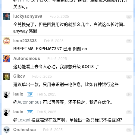
关即可。
luckysonyu99
Feb 5, 2025
20
全兑换完了，但是回复用过的就那么几个，白试这么长时间...
anyway,感谢
leon233333
Feb 5, 2025
21
RRFETM8LEKPHJ673N7 已用 谢谢 op
Autonomous
Feb 5, 2025
22
这功能看上去令人心动，我都想升级 iOS18 了
Glkcv
Feb 5, 2025
23
建议单出一款，只用来识别来电信息，比如各种银行这些
lauix
Feb 5, 2025
OP
24
@
Autonomous
可以再等等，还不稳定，我还在优化。
lauix
Feb 5, 2025
OP
25
@
Lexgni
拦截猫现在就有啊，单独出一款只标记不拦截的？
Orchestraa
Feb 5, 2025
26