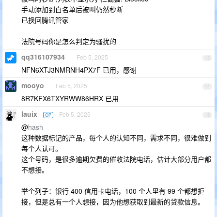
手动添加到白名单后被叫仍然秒断
已换回腾讯管家
法院号码你是怎么判定为骚扰的
qq316107934
Feb 5, 2025
13
NFN6XTJ3NMRNH4PX7F 已用，感谢
mooyo
Feb 5, 2025
14
8R7KFX6TXYRWW86HRX 已用
lauix
Feb 5, 2025
OP
15
@
hash
这种数据标记的产品，每个人的认知不同，需求不同，很难做到
每个人认可。
这个号码，是很多逾期欠费的催收法院电话，估计大部分用户都
不想接。
举个列子：银行 400 信用卡电话，100 个人里有 99 个都想拒
接，但是总有一个人想接，因为他想获取到最新的贷款信息。