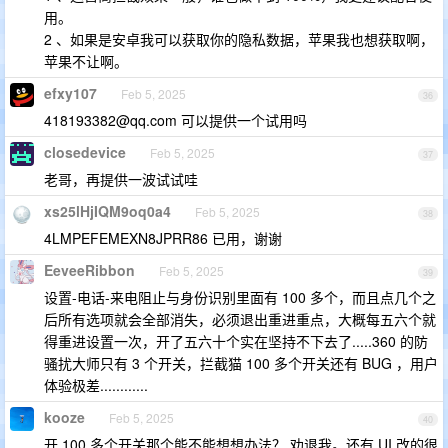
用。
2 、如果是安卓我可以获取你的隐私数据，苹果我也想获取啊，
苹果不让啊。
efxy107
Feb 5, 2025
36
418193382@qq.com
可以提供一个试用吗
closedevice
Feb 5, 2025
37
老哥，再提供一波试试哇
xs25lHjIQM9oq0a4
Feb 5, 2025
38
4LMPEFEMEXN8JPRR86 已用，谢谢
EeveeRibbon
Feb 5, 2025
39
设置-电话-来电阻止与身份识别里面有 100 多个，而且点几个之
后所有选项就会全部消失，必须退出重进重点，大概每五六个就
得重进设置一次，开了五六十个实在坚持不下去了.....360 的防
骚扰大师只有 3 个开关，拦截猫 100 多个开关还有 BUG ，用户
体验极差............
kooze
Feb 5, 2025
40
开 100 多个开关那个能不能想想办法？ 劝退我。还有 UI 改的很