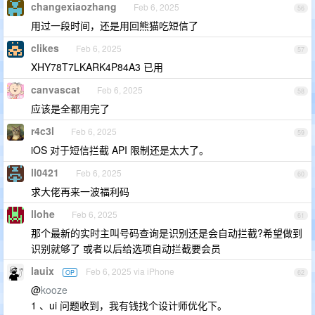
changexiaozhang
Feb 6, 2025
56
用过一段时间，还是用回熊猫吃短信了
clikes
Feb 6, 2025
57
XHY78T7LKARK4P84A3 已用
canvascat
Feb 6, 2025
58
应该是全都用完了
r4c3l
Feb 6, 2025
59
iOS 对于短信拦截 API 限制还是太大了。
ll0421
Feb 6, 2025
60
求大佬再来一波福利码
llohe
Feb 6, 2025
61
那个最新的实时主叫号码查询是识别还是会自动拦截?希望做到
识别就够了 或者以后给选项自动拦截要会员
lauix
Feb 6, 2025 via iPhone
OP
62
@
kooze
1 、ui 问题收到，我有钱找个设计师优化下。