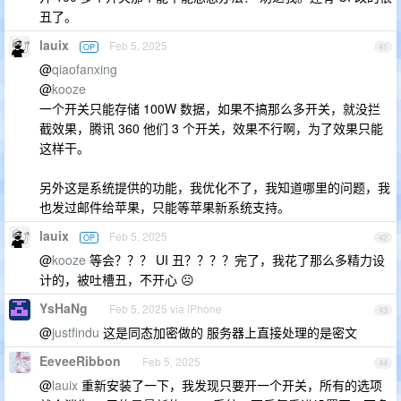
丑了。
lauix
Feb 5, 2025
OP
41
@
qiaofanxing
@
kooze
一个开关只能存储 100W 数据，如果不搞那么多开关，就没拦
截效果，腾讯 360 他们 3 个开关，效果不行啊，为了效果只能
这样干。
另外这是系统提供的功能，我优化不了，我知道哪里的问题，我
也发过邮件给苹果，只能等苹果新系统支持。
lauix
Feb 5, 2025
OP
42
@
kooze
等会？？？ UI 丑？？？？完了，我花了那么多精力设
计的，被吐槽丑，不开心 ☹️
YsHaNg
Feb 5, 2025 via iPhone
43
@
justfindu
这是同态加密做的 服务器上直接处理的是密文
EeveeRibbon
Feb 5, 2025
44
@
lauix
重新安装了一下，我发现只要开一个开关，所有的选项