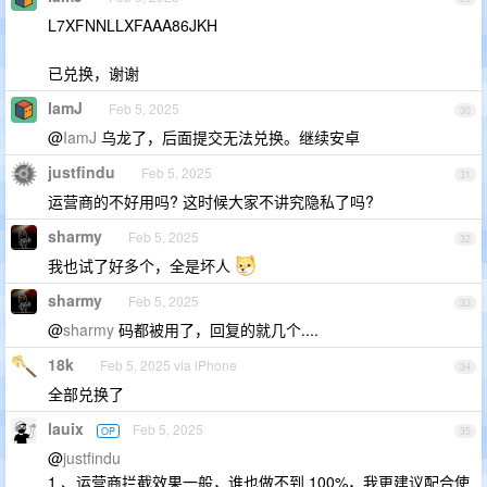
L7XFNNLLXFAAA86JKH
已兑换，谢谢
IamJ
Feb 5, 2025
30
@
IamJ
乌龙了，后面提交无法兑换。继续安卓
justfindu
Feb 5, 2025
31
运营商的不好用吗? 这时候大家不讲究隐私了吗?
sharmy
Feb 5, 2025
32
我也试了好多个，全是坏人
sharmy
Feb 5, 2025
33
@
sharmy
码都被用了，回复的就几个....
18k
Feb 5, 2025 via iPhone
34
全部兑换了
lauix
Feb 5, 2025
OP
35
@
justfindu
1 、运营商拦截效果一般，谁也做不到 100%，我更建议配合使