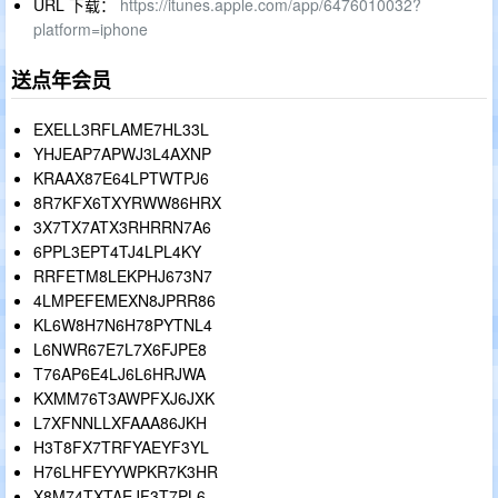
URL 下载：
https://itunes.apple.com/app/6476010032?
platform=iphone
送点年会员
EXELL3RFLAME7HL33L
YHJEAP7APWJ3L4AXNP
KRAAX87E64LPTWTPJ6
8R7KFX6TXYRWW86HRX
3X7TX7ATX3RHRRN7A6
6PPL3EPT4TJ4LPL4KY
RRFETM8LEKPHJ673N7
4LMPEFEMEXN8JPRR86
KL6W8H7N6H78PYTNL4
L6NWR67E7L7X6FJPE8
T76AP6E4LJ6L6HRJWA
KXMM76T3AWPFXJ6JXK
L7XFNNLLXFAAA86JKH
H3T8FX7TRFYAEYF3YL
H76LHFEYYWPKR7K3HR
X8M74TXTAEJF3T7PL6