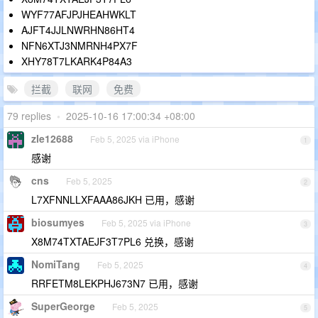
WYF77AFJPJHEAHWKLT
AJFT4JJLNWRHN86HT4
NFN6XTJ3NMRNH4PX7F
XHY78T7LKARK4P84A3
拦截
联网
免费
79 replies
•
2025-10-16 17:00:34 +08:00
zle12688
Feb 5, 2025 via iPhone
1
感谢
cns
Feb 5, 2025
2
L7XFNNLLXFAAA86JKH 已用，感谢
biosumyes
Feb 5, 2025 via iPhone
3
X8M74TXTAEJF3T7PL6 兑换，感谢
NomiTang
Feb 5, 2025
4
RRFETM8LEKPHJ673N7 已用，感谢
SuperGeorge
Feb 5, 2025
5