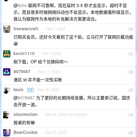
@
llohe
联网不可靠啊，现在延时 3-5 秒才会显示，超时不显
示，而且很多时候网络抖动也不会显示。本地数据毫秒级显示，
我认为联网作为本地的补充解决方案更适合。
freewarcraft
Feb 7, 2025
70
已购买会员，还好今天看到了这个贴，立马打开了联网拦截功能
😁
kevin1110
Feb 7, 2025
71
刚下载，OP 给个兑换码呗～
8078687
Feb 11, 2025
72
港区 id 并不能一次性买断
lauix
Feb 15, 2025
OP
73
@
8078687
为了更好的长期持续发展，所以主要卖订阅，国庆
会开放一波。
xiaomoxian
Feb 26, 2025 via Android
74
按桌的有嘛
BearCookie
Feb 27, 2025
75