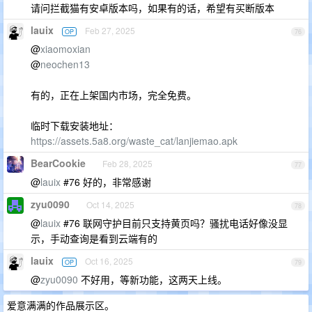
请问拦截猫有安卓版本吗，如果有的话，希望有买断版本
lauix
Feb 27, 2025
OP
76
@
xiaomoxian
@
neochen13
有的，正在上架国内市场，完全免费。
临时下载安装地址：
https://assets.5a8.org/waste_cat/lanjiemao.apk
BearCookie
Feb 28, 2025
77
@
lauix
#76 好的，非常感谢
zyu0090
Oct 14, 2025
78
@
lauix
#76 联网守护目前只支持黄页吗？骚扰电话好像没显
示，手动查询是看到云端有的
lauix
Oct 16, 2025
OP
79
@
zyu0090
不好用，等新功能，这两天上线。
爱意满满的作品展示区。