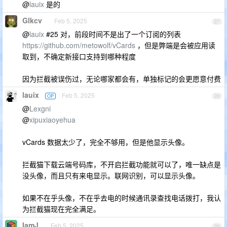
@
lauix
是的
Glkcv
Feb 5, 2025
27
@
lauix
#25 对，前段时间不是出了一个订阅的列表
https://github.com/metowolf/vCards
，但是弊端是会被应用读
取到，不确定新接口支持到哪种程度
因为拦截被误伤过，无论哪家都会有，单独标记的会更愿意付费
lauix
Feb 5, 2025
OP
28
@
Lexgni
@
xipuxiaoyehua
vCards 数据太少了，完全不够用，但是他显示头像。
拦截猫下载云端号码库，不开启拦截功能就可以了，唯一缺点是
没头像，而且只有来电显示。联网识别，可以显示头像。
如果不在乎头像，不在乎去电的时候通讯录查找电话拨打，我认
为拦截猫现在完全满足。
IamJ
Feb 5, 2025
29