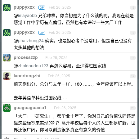
puppyxxx
Feb 26, 2025
OP
16
@
ieiayaobb
兄弟咋样，你当初是为了什么读的呢，我现在就是
感觉工作中学历有点偏低，虽然也有幸进过一些大厂工作
puppyxxx
Feb 26, 2025
OP
17
@
phatzhong24
确实，也是担心考个没啥用，但是自己也没有
太多其他的想法
processzzp
Feb 26, 2025
18
@
zhaidoudou123
再怎么容易，至少得过国家线
laoertongzhi
Feb 26, 2025
19
前天刚出分，总分与去年一样，180 ……，今年应该可以上岸。
去年英语单科没过国家线 - -
guaguaguaxia1
Feb 26, 2025
20
「大厂」「研究生」，都毕业十年了，你对自己的价值认同还是
靠这些标签来实现的吗？离开学校后每个人的人生都是旷野，世
界还很广阔，你可以创造很多真正有意义的价值