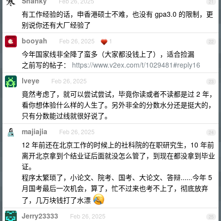
Shanky
Feb 26, 2025
21
有工作经验的话，申香港硕士不难，也没有 gpa3.0 的限制，更
别说你还有大厂经验了
booyah
Feb 26, 2025
1
22
今年国家线非全降了蛮多（大家都没钱上了），适合捡漏
之前写的帖子：
https://www.v2ex.com/t/1029481#reply16
lveye
Feb 26, 2025
23
竟然考虑了，就可以尝试尝试，毕竟你读或者不读都是过 2 年，
看你想体验什么样的人生了。另外非全的分数水分还是挺大的，
只有分数能过线就很好说了。
majiajia
Feb 26, 2025
24
12 年前还在北京工作的时候上的社科院的在职研究生，10 年前
离开北京拿到个结业证后面就没怎么管了，到现在都没拿到毕业
证。
程序太繁琐了，小论文、院考、国考、大论文、答辩......今年 5
月国考最后一次机会，算了，忙不过来也考不上了，彻底放弃
了，几万块钱打了水漂
Jerry23333
Feb 26, 2025
25