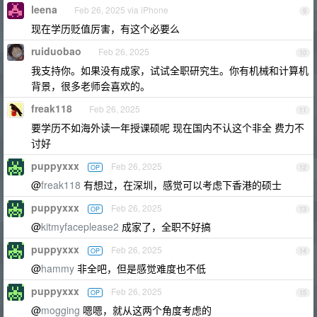
leena
Feb 26, 2025 via iPhone
9
现在学历贬值厉害，有这个必要么
ruiduobao
Feb 26, 2025
10
我支持你。如果没有成家，试试全职研究生。你有机械和计算机
背景，很多老师会喜欢的。
freak118
Feb 26, 2025
11
要学历不如海外读一年授课硕呢 现在国内不认这个非全 费力不
讨好
puppyxxx
Feb 26, 2025
OP
12
@
freak118
有想过，在深圳，感觉可以考虑下香港的硕士
puppyxxx
Feb 26, 2025
OP
13
@
kitmyfaceplease2
成家了，全职不好搞
puppyxxx
Feb 26, 2025
OP
14
@
hammy
非全吧，但是感觉难度也不低
puppyxxx
Feb 26, 2025
OP
15
@
mogging
嗯嗯，就从这两个角度考虑的