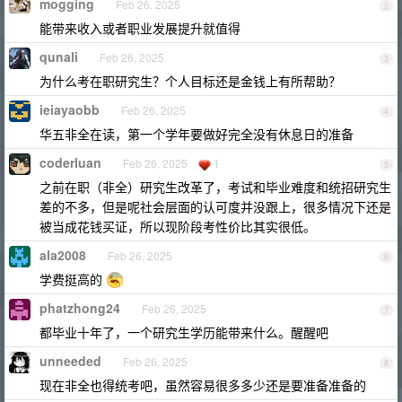
mogging
Feb 26, 2025
2
能带来收入或者职业发展提升就值得
qunali
Feb 26, 2025
3
为什么考在职研究生？个人目标还是金钱上有所帮助？
ieiayaobb
Feb 26, 2025
4
华五非全在读，第一个学年要做好完全没有休息日的准备
coderluan
Feb 26, 2025
1
5
之前在职（非全）研究生改革了，考试和毕业难度和统招研究生
差的不多，但是呢社会层面的认可度并没跟上，很多情况下还是
被当成花钱买证，所以现阶段考性价比其实很低。
ala2008
Feb 26, 2025
6
学费挺高的
phatzhong24
Feb 26, 2025
7
都毕业十年了，一个研究生学历能带来什么。醒醒吧
unneeded
Feb 26, 2025
8
现在非全也得统考吧，虽然容易很多多少还是要准备准备的