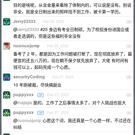
目的是啥呢，从含金量来看除了体制内的，可以说是没有。别说
非全，就是全日制出来的照样找不到工作，被卡第一学历。
Jerry23333
Feb 26, 2025
26
@
Jerry23333
#25 身边有考全日制硕，为了校招身份进国企或
者走选调的，但是这些福利非全没有
nuonuojump
Feb 26, 2025
27
备考了 2 年，都是因为工作问题被打断了，现在彻底放弃了，最
便宜的还五八万的，现在朝不保夕就先放弃了，大佬 有时间有
钱可以上，起码完成一个心愿。
securityCoding
Feb 27, 2025
28
10 年刚被裁，尽快搞副业
puppyxxx
Feb 27, 2025
OP
29
@
majiajia
是的，工作了之后事情太多了，对个人挑战也挺大
puppyxxx
Feb 27, 2025
OP
30
@
nuonuojump
心愿这个词，我还真是一个心愿一样，不过还在
纠结