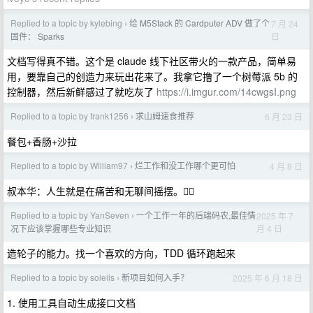
Replied to a topic by kylebing
给 M5Stack 的 Cardputer ADV 做了个
7 月 24
›
日
固件： Sparks
文档写得真不错。这个是 claude 线下社区带火的一款产品，简单易
用，要靠自己的创造力来玩出花来了。我拿它撸了一个树莓派 5b 的
控制器，然后新鲜感过了就吃灰了
https://i.imgur.com/14cwgsI.png
Replied to a topic by frank1256
求山姆速食推荐
6 月 23 日
›
餐包+香肠+沙拉
Replied to a topic by William97
烂工作和没工作哪个更可怕
4 月 8 日
›
叔本华：人生就是在痛苦和无聊间摇摆。😮‍💨
Replied to a topic by YanSeven
一个工作一年的后端码农,最佳情
2025 年 7
›
月 4 日
况下应该掌握哪些专业知识
造轮子的能力。找一个喜欢的方向，TDD 循环跑起来
Replied to a topic by soleils
新项目如何入手？
2025 年 6 月 18 日
›
1. 使用工具自动生成接口文档