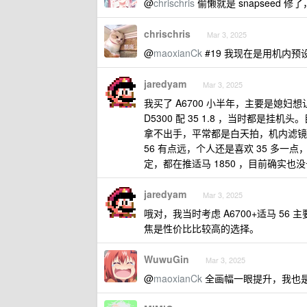
@
chrischris
偷懒就是 snapseed 修
chrischris
Mar 3, 2025
@
maoxianCk
#19 我现在是用机内预设
jaredyam
Mar 3, 2025
我买了 A6700 小半年，主要是媳妇
D5300 配 35 1.8 ，当时都
拿不出手，平常都是白天拍，机内滤镜
56 有点远，个人还是喜欢 35 多
定，都在推适马 1850 ，目前确实
jaredyam
Mar 3, 2025
哦对，我当时考虑 A6700+适马 5
焦是性价比比较高的选择。
WuwuGin
Mar 3, 2025
@
maoxianCk
全画幅一眼提升，我也是 d