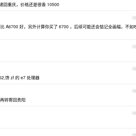
递回重庆，价格还是很香 10500
1
比 A6700 好，另外计算你买了 6700 ，后续可能还会惦记全画幅，不如
1
1
馋 zf 的 e7 处理器
1
再转寄回贵阳
1
1