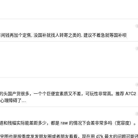
后面有闲钱再加个定焦, 没国补就找人转寄之类的, 建议不着急就等国补呗
SC 的头国产货很多，一个个巨便宜素质又不差，可玩性非常高。推荐 A7C2
心理障碍了…
和残幅实际能差距多少，都是 raw 的情况下会差非常多吗（宽容度）。
完图也是按季度发发朋友圈或者朋友看看，现在用 d7k 最大的问题可能