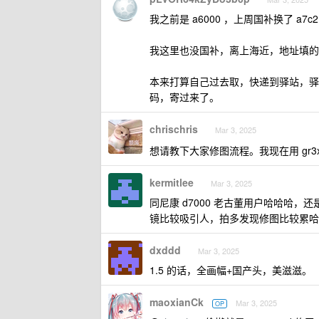
我之前是 a6000 ，上周国补换了 a7c2 
我这里也没国补，离上海近，地址填的
本来打算自己过去取，快递到驿站，驿
码，寄过来了。
chrischris
Mar 3, 2025
想请教下大家修图流程。我现在用 gr
kermitlee
Mar 3, 2025
同尼康 d7000 老古董用户哈哈哈，
镜比较吸引人，拍多发现修图比较累哈
dxddd
Mar 3, 2025
1.5 的话，全画幅+国产头，美滋滋。
maoxianCk
Mar 3, 2025
OP