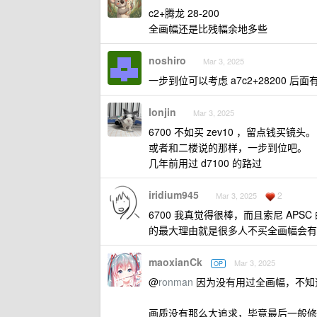
c2+腾龙 28-200
全画幅还是比残幅余地多些
noshiro
Mar 3, 2025
一步到位可以考虑 a7c2+28200 
lonjin
Mar 3, 2025
6700 不如买 zev10 ，留点钱买镜头。
或者和二楼说的那样，一步到位吧。
几年前用过 d7100 的路过
iridium945
2
Mar 3, 2025
6700 我真觉得很棒，而且索尼 AP
的最大理由就是很多人不买全画幅会有
maoxianCk
Mar 3, 2025
OP
@
ronman
因为没有用过全画幅，不知道
画质没有那么大追求，毕竟最后一般修