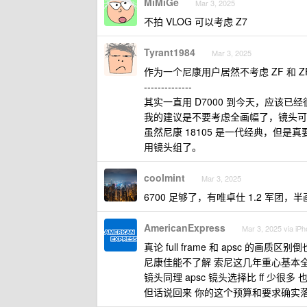
MiMiGe
Mar 3, 2025
不拍 VLOG 可以考虑 Z7
Tyrant1984
Mar 3, 2025
作为一个尼康用户居然不考虑 ZF 和 
--------------
其实一直用 D7000 到今天，应该已
我的建议是不要考虑全画幅了，镜头可
虽然尼康 18105 是一代经典，但是
用镜头组了。
coolmint
Mar 3, 2025
6700 足够了，有唯卓仕 1.2 军
AmericanExpress
Mar 3, 2025 via iP
真论 full frame 和 apsc 
尼康佳能不了解 索尼这几年重心基本全在 fu
镜头同理 apsc 镜头选择比 ff 少很
但话说回来 你的这个预算和要求确实落进