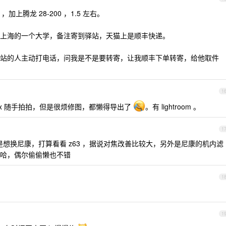
，加上腾龙 28-200 ，1.5 左右。
上海的一个大学，备注寄到驿站，天猫上是顺丰快递。
站的人主动打电话，问我是不是要转寄，让我顺丰下单转寄，给他取件
1
3x 随手拍拍，但是很烦修图，都懒得导出了
。有 lightroom 。
1
还是想换尼康，打算看看 z63 ，据说对焦改善比较大，另外是尼康的机内滤
哈，偶尔偷偷懒也不错
1
1