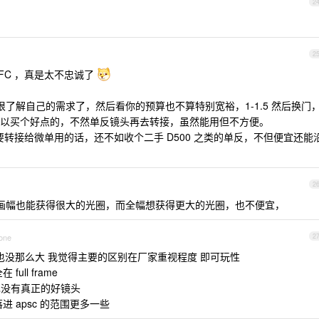
2
2
ZFC ，真是太不忠诚了
经很了解自己的需求了，然后看你的预算也不算特别宽裕，1-1.5 然后换门
以买个好点的，不然单反镜头再去转接，虽然能用但不方便。
真要转接给微单用的话，还不如收个二手 D500 之类的单反，不但便宜还能
2
团，半画幅也能获得很大的光圈，而全幅想获得更大的光圈，也不便宜，
hone
2
的画质区别倒也没那么大 我觉得主要的区别在厂家重视程度 即可玩性
ll frame
多 也没有真正的好镜头
 apsc 的范围更多一些