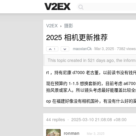
V2EX
摄影
›
2025 相机更新推荐
maoxianCk
·
Mar 3, 2025
· 7382 views
1
This topic created in 521 days ago, the info
rt ，持有尼康 d7000 老古董，以前读书没有钱
现在预算约 1-1.5 想换套新的，目前考虑 a6
拍风景或家人。所以镜头考虑最好能覆盖比较全的
op 在福建好像没有相机国补，有没有什么好的
44 replies
•
2025-03-10 21:08:08 +08:00
ronman
Mar 3, 2025