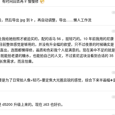
了，有时间回去再 lr 慢慢修
2
，然后导出 jpg 到 lr ，再自动调整，导出……懒人工作流
2
想让我给她拍照才被迫买的，配的适马 56 ，挺轻巧的。10 年前我用的尼康
是挂机头。目前整体感觉是够用的，并没有升全幅的欲望，只不过夜景的时候确实是
直出，连图都懒得修，画质和色彩我个人挺满意的。现在美中不足的就是
一点，既能拍老婆的糖水，也能拍自己的人文，不过索尼这块没看到合适的 35
也没长焦需求，而且怕重。
2
6 主要是为了日常拍人像+轻巧+要定焦大光圈且锐的感觉，综合下来半画幅➕
2
5200 升级上来的。现在 z63 也好价。