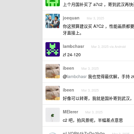
上个月国补买了 a7c2 ，寄到武汉再快
joequan
Mar 3, 2025
你这预算建议买 A7C2 ，性能画质都要
牙直接上。
lambchasr
Mar 3, 2025 via Android
zf 24-120
ibeen
Mar 3, 2025
@
lambchasr
我也觉得最优解，手持 z62,
ibeen
Mar 3, 2025
好像可以转寄，我就是国补寄到武汉，
MEIerer
Mar 3, 2025
c2 吧，拍风景呢，半幅差点意思
pLVOR64kZyDo3b0p
Mar 3, 2025