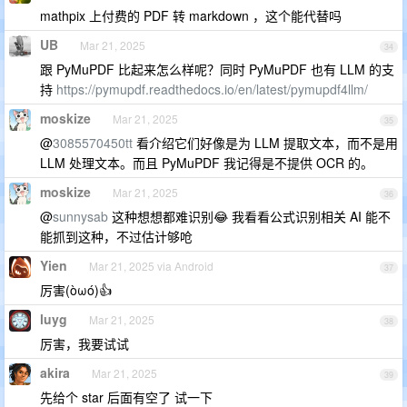
mathpix 上付费的 PDF 转 markdown ，这个能代替吗
UB
Mar 21, 2025
34
跟 PyMuPDF 比起来怎么样呢？同时 PyMuPDF 也有 LLM 的支
持
https://pymupdf.readthedocs.io/en/latest/pymupdf4llm/
moskize
Mar 21, 2025
35
@
3085570450tt
看介绍它们好像是为 LLM 提取文本，而不是用
LLM 处理文本。而且 PyMuPDF 我记得是不提供 OCR 的。
moskize
Mar 21, 2025
36
@
sunnysab
这种想想都难识别😂 我看看公式识别相关 AI 能不
能抓到这种，不过估计够呛
Yien
Mar 21, 2025 via Android
37
厉害(òωó)👍
luyg
Mar 21, 2025
38
厉害，我要试试
akira
Mar 21, 2025
39
先给个 star 后面有空了 试一下