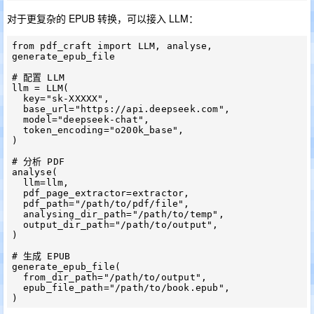
对于更复杂的 EPUB 转换，可以接入 LLM：
from pdf_craft import LLM, analyse, 
generate_epub_file

# 配置 LLM

llm = LLM(

  key="sk-XXXXX",

  base_url="https://api.deepseek.com",

  model="deepseek-chat",

  token_encoding="o200k_base",

)

# 分析 PDF

analyse(

  llm=llm,

  pdf_page_extractor=extractor,

  pdf_path="/path/to/pdf/file",

  analysing_dir_path="/path/to/temp",

  output_dir_path="/path/to/output",

)

# 生成 EPUB

generate_epub_file(

  from_dir_path="/path/to/output",

  epub_file_path="/path/to/book.epub",
