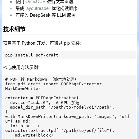
使用
OnnxOCR
进行文本识别
集成
layoutreader
优化阅读顺序
可接入 DeepSeek 等 LLM 服务
技术细节
项目基于 Python 开发，可通过 pip 安装：
核心使用方法示例：
# PDF 转 Markdown （纯本地处理）

from pdf_craft import PDFPageExtractor, 
MarkDownWriter

extractor = PDFPageExtractor(

  device="cuda:0",  # GPU 加速

  model_dir_path="/path/to/model/dir/path",

)

with MarkDownWriter(markdown_path, "images", "utf-
8") as md:

  for block in 
extractor.extract(pdf="/path/to/pdf/file"):
