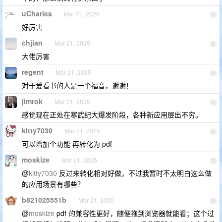
uCharles
Mar 21, 2025
2
好厉害
chjian
Mar 21, 2025
3
大佬厉害
regent
Mar 21, 2025
4
对于爱看书的人是一个福音，谢谢！
jimrok
Mar 21, 2025
5
感觉现在正处在寒武纪大爆发阶段，各种新应用层出不穷。
kitty7030
Mar 21, 2025
6
可以增加个功能 再转化为 pdf
moskize
Mar 21, 2025
7
@
kitty7030
反过来转化相对好做，不过我暂时不太明白这么做
的应用场景有哪些？
b821025551b
Mar 21, 2025
8
@
moskize
pdf 的兼容性更好，随便拖到浏览器就能看；这个过