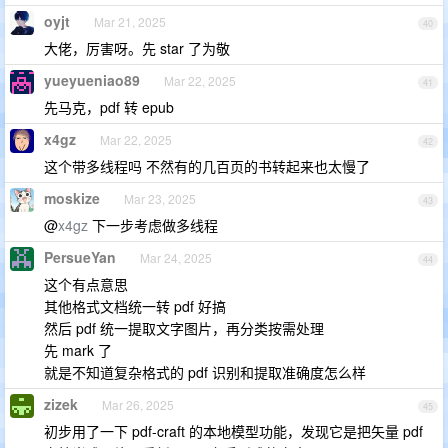
oyjt
Mar 21, 2025
40
大佬，厉害呀。先 star 了为敬
yueyueniao89
Mar 22, 2025
41
先马克，pdf 转 epub
x4gz
Mar 22, 2025
42
这个带多线程吗 不然有的几百页的书转起来也太慢了
moskize
Mar 23, 2025
43
@
x4gz
下一步考虑做多线程
PersueYan
Mar 24, 2025
44
这个有点意思
其他格式文档统一转 pdf 好搞
然后 pdf 统一提取文字图片，再分类按需处理
先 mark 了
就是不知道复杂格式的 pdf 识别和提取准确度怎么样
zizek
Mar 26, 2025
45
初步用了一下 pdf-craft 的本地模型功能，发现它是把矢量 pdf