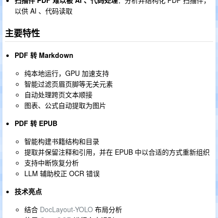
扫描件 PDF 难以被 AI 、代码处理
：分析并结构化 PDF 扫描件，
以供 AI 、代码读取
主要特性
PDF 转 Markdown
纯本地运行，GPU 加速支持
智能过滤页眉页脚等无关元素
自动处理跨页文本顺接
图表、公式自动提取为图片
PDF 转 EPUB
智能构建书籍结构和目录
提取并保留注释和引用，并在 EPUB 中以合适的方式重新组织
支持中断恢复分析
LLM 辅助校正 OCR 错误
技术亮点
结合
DocLayout-YOLO
布局分析