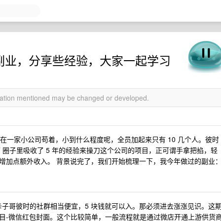
过的副业，分享些经验，大家一起学习
rmation mentioned may be changed or developed.
我都在一家小公司苟着，小到什么程度呢，全员加起来只有 10 几个人。彼时
T 圈子里吸收了 5 年的经验来操刀这个公司的项目，正可谓手拿把掐，轻
增加点额外收入。 背景说完了，我们开始梳理一下，我今年做过的副业
卡子哥彼时的社群相当便宜，5 块钱就可以入。那必须进去涨涨见识。这
目-微信红包封面。这个比较简单，一般流程就是通过微店开通上游供货