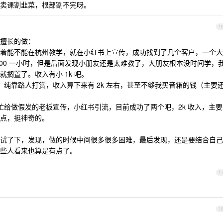
卖课割韭菜，根部割不完呀。
1
擅长的做：
年想着能不能在杭州教学，就在小红书上宣传，成功找到了几个客户，一个大
，100 一小时，但是后面发现小朋友还是太难教了，大朋友根本没时间学，
搁置了。收入有小 1k 吧。
，纯靠路人打赏，收入算下来有 2k 左右，甚至不够我买音箱的钱（主要
忙给做假发的老板宣传，小红书引流，目前成功了两个吧，2k 收入，主要
点，挺神奇的。
试了下，发现，做的时候中间很多很多困难，最后发现，还是要结合自己
些人看来也算是有点了。
1
1