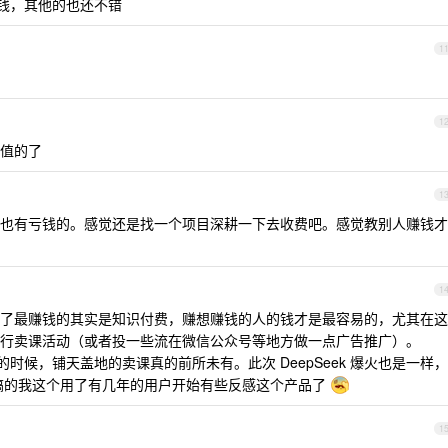
赚钱，其他的也还不错
1
1
值的了
1
也有亏钱的。感觉还是找一个项目深耕一下去收费吧。感觉教别人赚钱才
1
了最赚钱的其实是知识付费，赚想赚钱的人的钱才是最容易的，尤其在这
行卖课活动（或者投一些流在微信公众号等地方做一点广告推广）。
布的时候，铺天盖地的卖课真的前所未有。此次 DeepSeek 爆火也是一样，
而上，搞的我这个用了有几年的用户开始有些反感这个产品了
1