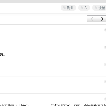
副业
AI
流量
❮
❯
路。
（有没有可能可以去掉的）。。。。。。好多这样玩的，只要一个流程跑通了