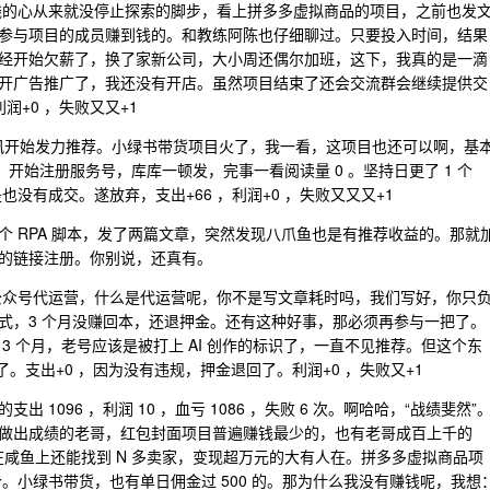
想赚钱的心从来就没停止探索的脚步，看上拼多多虚拟商品的项目，之前也发
参与项目的成员赚到钱的。和教练阿陈也仔细聊过。只要投入时间，结果
经开始欠薪了，换了家新公司，大小周还偶尔加班，这下，我真的是一滴
开广告推广了，我还没有开店。虽然项目结束了还会交流群会继续提供交
润+0 ，失败又又+1
腾讯开始发力推荐。小绿书带货项目火了，我一看，这项目也还可以啊，基
。开始注册服务号，库库一顿发，完事一看阅读量 0 。坚持日更了 1 个
也没有成交。遂放弃，支出+66 ，利润+0 ，失败又又又+1
 RPA 脚本，发了两篇文章，突然发现八爪鱼也是有推荐收益的。那就
的链接注册。你别说，还真有。
务，公众号代运营，什么是代运营呢，你不是写文章耗时吗，我们写好，你只
式，3 个月没赚回本，还退押金。还有这种好事，那必须再参与一把了。
3 个月，老号应该是被打上 AI 创作的标识了，一直不见推荐。但这个东
了。支出+0 ，因为没有违规，押金退回了。利润+0 ，失败又+1
1096 ，利润 10 ，血亏 1086 ，失败 6 次。啊哈哈，“战绩斐然”
做出成绩的老哥，红包封面项目普遍赚钱最少的，也有老哥成百上千的
现在咸鱼上还能找到 N 多卖家，变现超万元的大有人在。拼多多虚拟商品项
个。小绿书带货，也有单日佣金过 500 的。那为什么我没有赚钱呢，我想