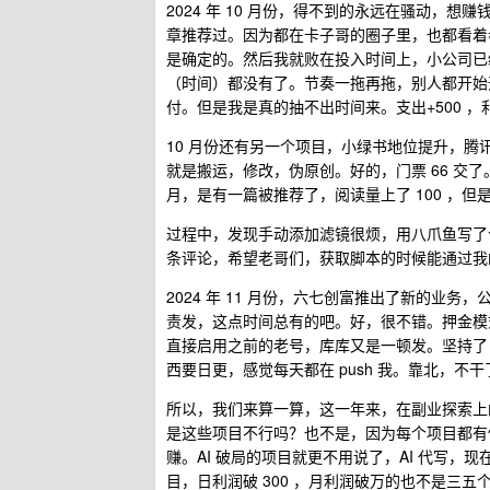
2024 年 10 月份，得不到的永远在骚动，
章推荐过。因为都在卡子哥的圈子里，也都看着
是确定的。然后我就败在投入时间上，小公司已
（时间）都没有了。节奏一拖再拖，别人都开始
付。但是我是真的抽不出时间来。支出+500 ，利
10 月份还有另一个项目，小绿书地位提升，
就是搬运，修改，伪原创。好的，门票 66 交了
月，是有一篇被推荐了，阅读量上了 100 ，但是
过程中，发现手动添加滤镜很烦，用八爪鱼写了个
条评论，希望老哥们，获取脚本的时候能通过我
2024 年 11 月份，六七创富推出了新的业
责发，这点时间总有的吧。好，很不错。押金模
直接启用之前的老号，库库又是一顿发。坚持了 
西要日更，感觉每天都在 push 我。靠北，不干
所以，我们来算一算，这一年来，在副业探索上的支出 
是这些项目不行吗？也不是，因为每个项目都有
赚。AI 破局的项目就更不用说了，AI 代写，
目，日利润破 300 ，月利润破万的也不是三五