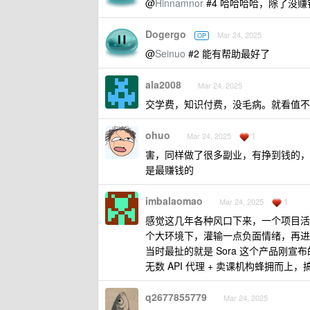
@
Hinnamnor
#4 哈哈哈哈，除了没
Dogergo
Mar 24, 2025
OP
@
Seinuo
#2 能有帮助最好了
ala2008
Mar 24, 2025
交学费，知识付费，没毛病。就看值不
ohuo
1
Mar 24, 2025
害，同样做了很多副业，有挣到钱的，
是最赚钱的
imbalaomao
1
Mar 24, 2025
感觉这几年各种风口下来，一个项目活
个大环境下，灌输一点负面情绪，再进
当时最扯的就是 Sora 这个产品刚宣
无数 API 代理 + 卖课机构蜂拥
q2677855779
Mar 24, 2025