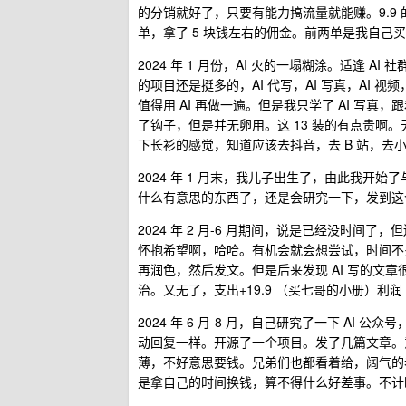
的分销就好了，只要有能力搞流量就能赚。9.9
单，拿了 5 块钱左右的佣金。前两单是我自己买的
2024 年 1 月份，AI 火的一塌糊涂。适逢 A
的项目还是挺多的，AI 代写，AI 写真，AI 
值得用 AI 再做一遍。但是我只学了 AI 写
了钩子，但是并无卵用。这 13 装的有点贵啊。无
下长衫的感觉，知道应该去抖音，去 B 站，
2024 年 1 月末，我儿子出生了，由此我
什么有意思的东西了，还是会研究一下，发到这
2024 年 2 月-6 月期间，说是已经没时间
怀抱希望啊，哈哈。有机会就会想尝试，时间不多，
再润色，然后发文。但是后来发现 AI 写的文
治。又无了，支出+19.9 （买七哥的小册）利润 7
2024 年 6 月-8 月，自己研究了一下 AI
动回复一样。开源了一个项目。发了几篇文章。
薄，不好意思要钱。兄弟们也都看着给，阔气的老
是拿自己的时间换钱，算不得什么好差事。不计时