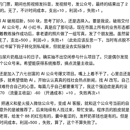
 的门票，期间也剪视频发抖音，发视频号，发公众号，最终的结果出了 2
。无了，不计时间成本，支出+10 ，利润+5 ，失败+1 。
I 社群 AI 破局招新，500 块，思考了好久，还是选择入。要是我说，破局交付
视频，AI 公众号，AI 小红书，真是应了那句话，现在市面上所有的业务形态都
真，跟着教练操作成功后，拿老婆的照片做了一组写真，发了个朋友圈。虽然留
了，支出+500 ，利润+0 ，失败+1 （此处应该反思一下，当时有点脱不
去小红书留下钩子转化到私域来，但就是没去实际操作）
开始了与尿片奶瓶战斗的日子。确实抽不出空闲参与什么项目了。只是偶尔发现
个公众号来。希望能获得系统推荐，搞点流量主收益。
了，但还是加入了六七创富的 AI 公众号爆文项目。嘴上上着不干了，心里总还
就希望借助 AI 。开始认认真真的找社会热点新闻，找 AI 改写。自己
章很难符合自己的心意。每篇几乎自己都要重写了，我这个强迫症是真的没
0 （流量主收益）-60 （开通成本）=10 ， 失败再次+1
 公众号，把通义和星火接入微信公众号，变成 AI 客服，就和这个公众号当前的自
意外的是被推荐了，后来陆续有人找过来，帮忙安装。程序员的脸皮就是
哥，给发个 88 的红包有的，囊中羞涩的，发杯奶茶钱也是有的。但是
间成本，利润+500 ，失败，算了，这个不算失败了。