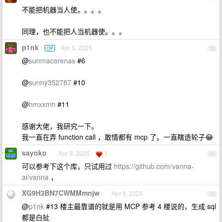
不能把机器当人使。。。。
同理，也不能把人当机器使。。。
p1nk
Apr 9, 2025
OP
13
@
sunmacarenas
#6
@
sunny352787
#10
@
hmxxmh
#11
感谢大佬，我研究一下。
我一直在弄 function call ，敢情都有 mcp 了。一直瞎造轮子😂
sayoko
Apr 9, 2025
1
14
可以参考下这个库，只试用过
https://github.com/vanna-
ai/vanna
，
XG9H3BN7CWMMmnjw
Apr 9, 2025
15
@
p1nk
#13 楼主最靠谱的就是用 MCP 参考 4 楼说的，生成 sql
都是白扯