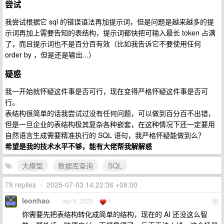
尝试
我尝试根据它 sql 的错误语法再加提示词，但是问题是越来越多的提
示词再加上需要告知的表结构，提示词都快把可输入最长 token 占满
了，而且提示词也不是百分百有效（比如我告诉它不要使用任何
order by ，但是还是输出...）
疑惑
我一开始就怀疑这件事是否可行，现在变得严格怀疑这件事是否可
行。
表结构很简单的话我尝试过没有任何问题，可以做到百分百不出错，
但是一旦企业的表结构极其复杂各种嵌套，在这种情况下还一定要用
自然语言生成需要精准执行的 SQL 语句，我严格怀疑能做到么？
希望是我的技术水平不够，能有大佬帮我解解惑
大模型
数据库查询
SQL
78 replies
•
2025-07-03 14:22:36 +08:00
leonhao
Apr 9, 2025
1
1
你需要先把表结构转化成简单的结构，现在的 AI 还没这么智