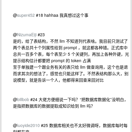
@
super452
#18 hahhaa 我真想过这个事
@
NizumaEiji
#23
是的，给了表结构，不然 llm 不知道列代表啥。我目前只测试了
两个表总共十个列属性给到 prompt ，就这都各种错。正式库中
总共一百多个表，每个表至少 5 个关键列，再加上各种外键，光
提示结构估计都要把 prompt 的 token 占满
至于单独建一个跟业务有关的表只给 llm 做查询用，这个也是退
而求其次的想法了，感觉也只能这样了。不然表结构那么大，别
说模型，就是告诉一个人，他都得来回查来回对比
@
billbob
#24 大佬方便细说一下吗？“把数据库数据化”没明白，
是指把数据库的数据提取成知识给到 llm 吗？
@
luoyide2010
#25 数据库相关也不太好微调呀，数据库每时每
刻都在变