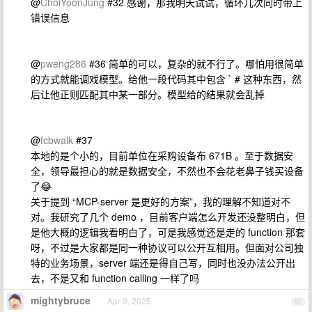
@
ChoiYoonJung
#32 感谢，那我明天试试，循环几次同时带上
错误信息
@
pweng286
#36 简单的可以，复杂的就不行了。哪怕用很简单
的方式就能调戏模型。给他一段代码其中包含 ` # 这种东西，然
后让他正则匹配其中某一部分。模型给的结果就会乱掉
@
fcbwalk
#37
本地的是个小的，目前单位在采购设备布 671B 。至于数据安
全，领导最担心的就是数据安全，不然也不会花老鼻子钱买设备
了😂
关于提到 “MCP-server 是更好的方案”，我的理解不知道对不
对。我研究了几个 demo ，目前客户端怎么开发还没整明白，但
是他大概的逻辑我看明白了，可是我感觉还是走的 function 那套
呀，不过是大家都是同一种协议可以公开互相用。但面对公司独
特的业务场景，server 端还是得自己写，同时也没办法公开出
去，不是又和 function calling 一样了吗
mightybruce
Apr 9, 2025
57