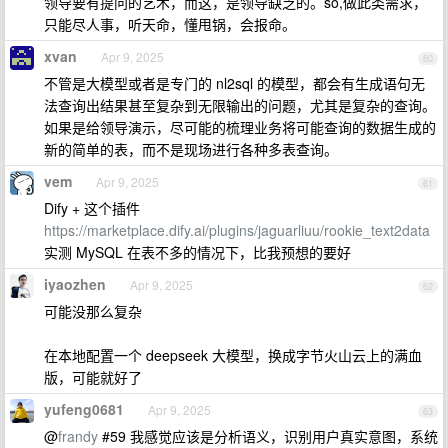
领导要有提问的艺术，而这，是领导缺乏的。so,做此类需求，
只能尽人事，听天命，懂甩锅，会报命。
xvan
Apr 9, 2025
60
不管是大模型或者是专门的 nl2sql 的模型，都会有生成语句无
法查询出结果甚至复杂到无限输出的问题，尤其是复杂的查询。
如果是给领导演示，尽可能的梳理业务将可能查询的数据生成的
新的简单的表，而不是现场进行各种多表查询。
vem
Apr 9, 2025
61
Dify + 这个插件
https://marketplace.dify.ai/plugins/jaguarliuu/rookie_text2data
实测 MySQL 在表不多的情况下，比我预想的要好
iyaozhen
Apr 9, 2025
62
可能没那么复杂
在本地配置一个 deepseek 大模型，换成字节火山云上的满血
版，可能就好了
yufeng0681
Apr 9, 2025
63
@
frandy
#59 我感觉应该是分析语义，识别用户真实意图，系统