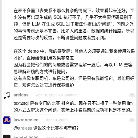
在表不多而且表关系不那么复杂的情况下，效果看起来还好，至
少没有再出现生成的 SQL 执行不了，几乎不太需要代码级别干
预，但是 LLM 在生成 SQL 过于聚焦你提出的“问题”，问题之外
的事情考虑还是不完善，比如人的重名，数据的统计维度。所以
还是需要每次的反馈，不断调整问题或者提示词。
在这个 demo 中，我的感受是：其他人必须要通过我来使用效果
才好，直接给他们用效果非常差
因为我会把他们的的问题或者需求理解一遍后，再以 LLM 更容
易理解正确的方式进行提问，
这有点像专职司机，车是公司的，但是只有我最懂它，最能用好
它，知道怎么对它进行保养维护
areless
Apr 10, 2025 via Android
73
text2sql 是有专门的比赛 排名的。现在只不过换了一种使用 llm
的方式去解决这个问题。实际上排名靠前的成功率也是不高的。
lawrencelee
Apr 10, 2025
74
@
areless
话说这个比赛在哪里呀？
kelvinji2009
Apr 10, 2025