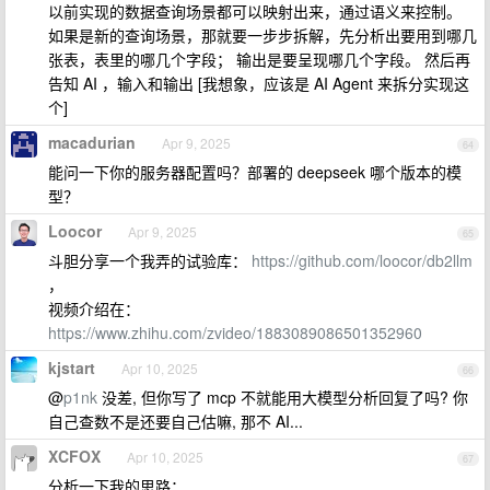
以前实现的数据查询场景都可以映射出来，通过语义来控制。
如果是新的查询场景，那就要一步步拆解，先分析出要用到哪几
张表，表里的哪几个字段； 输出是要呈现哪几个字段。 然后再
告知 AI ，输入和输出 [我想象，应该是 AI Agent 来拆分实现这
个]
macadurian
Apr 9, 2025
64
能问一下你的服务器配置吗？部署的 deepseek 哪个版本的模
型？
Loocor
Apr 9, 2025
65
斗胆分享一个我弄的试验库：
https://github.com/loocor/db2llm
，
视频介绍在：
https://www.zhihu.com/zvideo/1883089086501352960
kjstart
Apr 10, 2025
66
@
p1nk
没差, 但你写了 mcp 不就能用大模型分析回复了吗? 你
自己查数不是还要自己估嘛, 那不 AI...
XCFOX
Apr 10, 2025
67
分析一下我的思路：