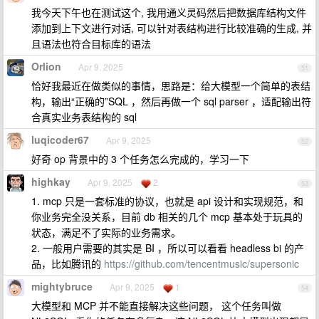
我今天下午也在测试这个, 我用通义灵码然后把数据库结构文件
添加到上下文进行对话, 可以针对表结构进行比较准确的生成, 并
且语法也符合目标库的语法
Orlion
Apr 9, 2025
51
恰好我最近在做类似的事情，思路是：给大模型一个简单的表结
构，输出“正确的”SQL ，然后再做一个 sql parser ，适配输出符
合真实业务表结构的 sql
luqicoder67
Apr 9, 2025
52
好奇 op 背景中的 3 个任务怎么完成的，学习一下
highkay
Apr 9, 2025
2
53
1. mcp 只是一套标准的协议，也就是 api 设计和实现规范，和
你业务完全没关系，目前 db 相关的几个 mcp 基本处于玩具的
状态，满足不了实际的业务需求。
2. 一般用户需要的其实是 BI ，所以可以看看 headless bi 的产
品，比如腾讯的
https://github.com/tencentmusic/supersonic
mightybruce
Apr 9, 2025
1
54
大模型和 MCP 并不能直接解决这些问题， 这个任务叫做