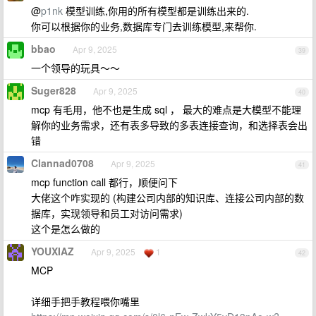
@
p1nk
模型训练,你用的所有模型都是训练出来的.
你可以根据你的业务,数据库专门去训练模型,来帮你.
bbao
Apr 9, 2025
39
一个领导的玩具～～
Suger828
Apr 9, 2025
40
mcp 有毛用，他不也是生成 sql ， 最大的难点是大模型不能理
解你的业务需求，还有表多导致的多表连接查询，和选择表会出
错
Clannad0708
Apr 9, 2025
41
mcp function call 都行，顺便问下
大佬这个咋实现的 (构建公司内部的知识库、连接公司内部的数
据库，实现领导和员工对访问需求)
这个是怎么做的
YOUXIAZ
Apr 9, 2025
1
42
MCP
详细手把手教程喂你嘴里