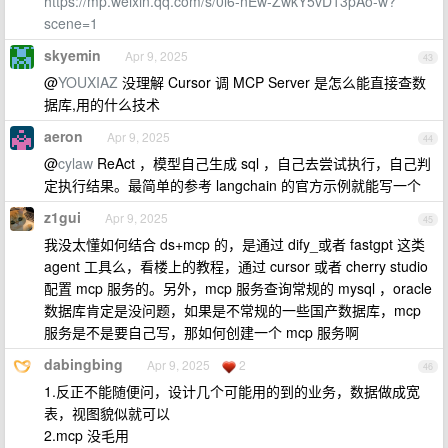
https://mp.weixin.qq.com/s/0l6-nEw-ZwkY5vD13pAo-w?
scene=1
skyemin
Apr 9, 2025
43
@
YOUXIAZ
没理解 Cursor 调 MCP Server 是怎么能直接查数
据库,用的什么技术
aeron
Apr 9, 2025
44
@
cylaw
ReAct ，模型自己生成 sql ，自己去尝试执行，自己判
定执行结果。最简单的参考 langchain 的官方示例就能写一个
z1gui
Apr 9, 2025
45
我没太懂如何结合 ds+mcp 的，是通过 dify_或者 fastgpt 这类
agent 工具么，看楼上的教程，通过 cursor 或者 cherry studio
配置 mcp 服务的。另外，mcp 服务查询常规的 mysql ，oracle
数据库肯定是没问题，如果是不常规的一些国产数据库，mcp
服务是不是要自己写，那如何创建一个 mcp 服务啊
dabingbing
Apr 9, 2025
2
46
1.反正不能随便问，设计几个可能用的到的业务，数据做成宽
表，视图貌似就可以
2.mcp 没毛用