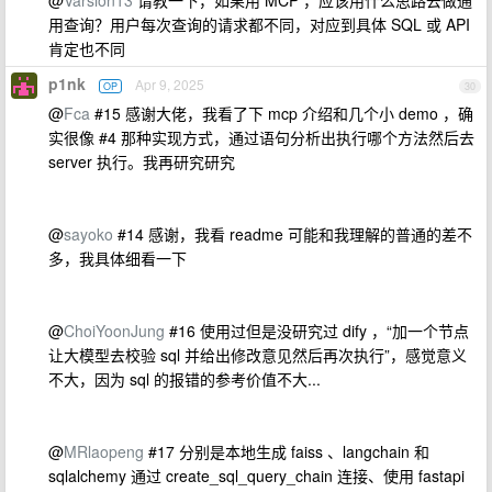
@
Varsion13
请教一下，如果用 MCP ，应该用什么思路去做通
用查询？用户每次查询的请求都不同，对应到具体 SQL 或 API
肯定也不同
p1nk
Apr 9, 2025
OP
30
@
Fca
#15 感谢大佬，我看了下 mcp 介绍和几个小 demo ，确
实很像 #4 那种实现方式，通过语句分析出执行哪个方法然后去
server 执行。我再研究研究
@
sayoko
#14 感谢，我看 readme 可能和我理解的普通的差不
多，我具体细看一下
@
ChoiYoonJung
#16 使用过但是没研究过 dify ，“加一个节点
让大模型去校验 sql 并给出修改意见然后再次执行”，感觉意义
不大，因为 sql 的报错的参考价值不大...
@
MRlaopeng
#17 分别是本地生成 faiss 、langchain 和
sqlalchemy 通过 create_sql_query_chain 连接、使用 fastapi