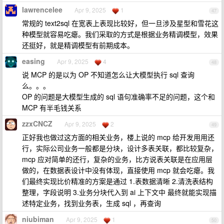
lawrencelee
Apr 9, 2025
1
47
常规的 text2sql 在宽表上表现比较好，但一旦涉及星型和雪花这
种模型就容易吃瘪。我们采取的方式是根据业务精调模型，效果
还挺好，就是精调模型有前期成本。
easing
Apr 9, 2025
4
48
说 MCP 的是以为 OP 不知道怎么让大模型执行 sql 查询
么。。。
OP 的问题是大模型生成的 sql 语句准确率不足的问题，这个和
MCP 有半毛钱关系
zzxCNCZ
Apr 9, 2025
2
49
正好我也做过这方面的相关业务，楼上说的 mcp 给开发用用还
行，实际公司业务一般都是分块，设计多表关联，都比较复杂，
mcp 应对简单的还行，复杂的业务，比方说表关联是在应用层
做的，在数据表设计中没有体现，直接使用 mcp 就会吃瘪。我
们最终实现比价精准的方案是通过 1.表数据清晰 2.清洗表结构
整理，字段说明 3.业务分块代入到 ai 上下文中 最终就能实现描
述特定业务，找到业务表，生成 sql ，再查询
niubiman
Apr 9, 2025
1
50