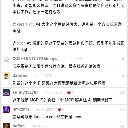
出来，别整那么复杂。而且说这么多到头来也是给自己和别的同
事找工作，还不一定有成效...
@
Varsion13
#4 大佬这个思路好厉害，确实是一个方法我琢磨
琢磨
@
elron
#5 我指的是对于复杂的表结构和问题，模型不能生成正
确的 sql
XG9H3BN7CWMMmnjw
Apr 9, 2025
8
我觉得是无法做到百分百准确，最多接近正确答案
daodao
Apr 9, 2025
9
你说的这个需求 是现在大模型落地最常见的应用场景。。。
sunny352787
Apr 9, 2025
1
10
这不就是 MCP 吗？你搭一个 MCP 服务让 AI 调用就好了
hmxxmh
Apr 9, 2025
1
11
最早可以用 function call,现在都是 mcp
hefish
Apr 9, 2025
12