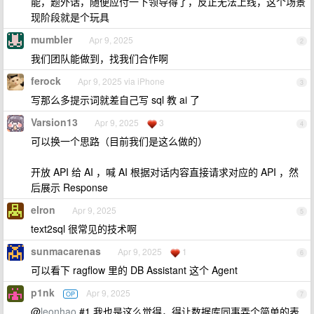
能，题外话，随便应付一下领导得了，反正无法上线，这个场景
现阶段就是个玩具
mumbler
Apr 9, 2025
2
我们团队能做到，找我们合作啊
ferock
Apr 9, 2025 via iPhone
3
写那么多提示词就差自己写 sql 教 ai 了
Varsion13
Apr 9, 2025
3
4
可以换一个思路（目前我们是这么做的）
开放 API 给 AI ，喊 AI 根据对话内容直接请求对应的 API ，然
后展示 Response
elron
Apr 9, 2025
5
text2sql 很常见的技术啊
sunmacarenas
Apr 9, 2025
1
6
可以看下 ragflow 里的 DB Assistant 这个 Agent
p1nk
Apr 9, 2025
OP
7
@
leonhao
#1 我也是这么觉得，得让数据库同事弄个简单的表