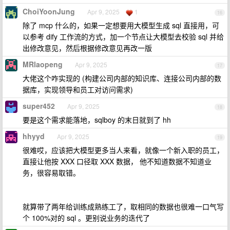
ChoiYoonJung
Apr 9, 2025
1
16
除了 mcp 什么的，如果一定想要用大模型生成 sql 直接用，可
以参考 dify 工作流的方式，加一个节点让大模型去校验 sql 并给
出修改意见，然后根据修改意见再改一版
MRlaopeng
Apr 9, 2025
17
大佬这个咋实现的 (构建公司内部的知识库、连接公司内部的数
据库，实现领导和员工对访问需求)
super452
Apr 9, 2025
18
要是这个需求能落地，sqlboy 的末日就到了 hh
hhyyd
Apr 9, 2025
19
很难哎，应该把大模型更多当人来看，就像一个新入职的员工，
直接让他按 XXX 口径取 XXX 数据， 他不知道数据不知道业
务，很容易取错。
就算带了两年给训练成熟练工了，取相同的数据也很难一口气写
个 100%对的 sql 。更别说业务的迭代了