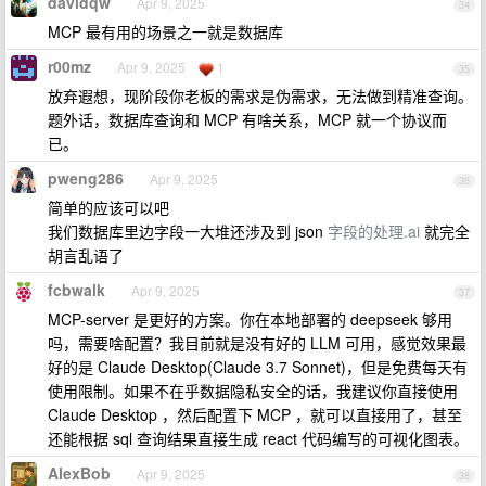
davidqw
Apr 9, 2025
34
MCP 最有用的场景之一就是数据库
r00mz
Apr 9, 2025
1
35
放弃遐想，现阶段你老板的需求是伪需求，无法做到精准查询。
题外话，数据库查询和 MCP 有啥关系，MCP 就一个协议而
已。
pweng286
Apr 9, 2025
36
简单的应该可以吧
我们数据库里边字段一大堆还涉及到 json
字段的处理.ai
就完全
胡言乱语了
fcbwalk
Apr 9, 2025
37
MCP-server 是更好的方案。你在本地部署的 deepseek 够用
吗，需要啥配置？我目前就是没有好的 LLM 可用，感觉效果最
好的是 Claude Desktop(Claude 3.7 Sonnet)，但是免费每天有
使用限制。如果不在乎数据隐私安全的话，我建议你直接使用
Claude Desktop ，然后配置下 MCP ，就可以直接用了，甚至
还能根据 sql 查询结果直接生成 react 代码编写的可视化图表。
AlexBob
Apr 9, 2025
38