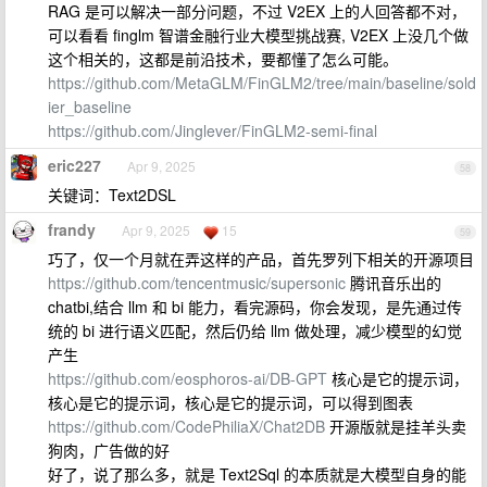
RAG 是可以解决一部分问题，不过 V2EX 上的人回答都不对，
可以看看 finglm 智谱金融行业大模型挑战赛, V2EX 上没几个做
这个相关的，这都是前沿技术，要都懂了怎么可能。
https://github.com/MetaGLM/FinGLM2/tree/main/baseline/sold
ier_baseline
https://github.com/Jinglever/FinGLM2-semi-final
eric227
Apr 9, 2025
58
关键词：Text2DSL
frandy
Apr 9, 2025
15
59
巧了，仅一个月就在弄这样的产品，首先罗列下相关的开源项目
https://github.com/tencentmusic/supersonic
腾讯音乐出的
chatbi,结合 llm 和 bi 能力，看完源码，你会发现，是先通过传
统的 bi 进行语义匹配，然后仍给 llm 做处理，减少模型的幻觉
产生
https://github.com/eosphoros-ai/DB-GPT
核心是它的提示词，
核心是它的提示词，核心是它的提示词，可以得到图表
https://github.com/CodePhiliaX/Chat2DB
开源版就是挂羊头卖
狗肉，广告做的好
好了，说了那么多，就是 Text2Sql 的本质就是大模型自身的能