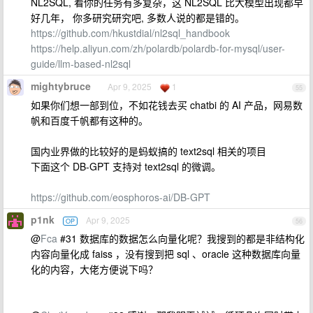
NL2SQL, 看你的任务有多复杂，这 NL2SQL 比大模型出现都早
好几年， 你多研究研究吧, 多数人说的都是错的。
https://github.com/hkustdial/nl2sql_handbook
https://help.aliyun.com/zh/polardb/polardb-for-mysql/user-
guide/llm-based-nl2sql
mightybruce
Apr 9, 2025
1
55
如果你们想一部到位，不如花钱去买 chatbi 的 AI 产品，网易数
帆和百度千帆都有这种的。
国内业界做的比较好的是蚂蚁搞的 text2sql 相关的项目
下面这个 DB-GPT 支持对 text2sql 的微调。
https://github.com/eosphoros-ai/DB-GPT
p1nk
Apr 9, 2025
OP
56
@
Fca
#31 数据库的数据怎么向量化呢？我搜到的都是非结构化
内容向量化成 faiss ，没有搜到把 sql 、oracle 这种数据库向量
化的内容，大佬方便说下吗？