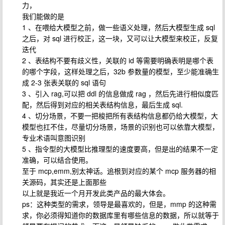
力，
我们能做的是
1 、在喂给大模型之前，做一些语义处理，然后大模型生成 sql
之后，对 sql 进行校正，这一块，又可以让大模型来校正，反复
迭代
2 、表结构不要有歧义性，关联的 id 等需要明确表明是哪个表
的哪个字段，这样处理之后，32b 参数量的模型，至少能准确生
成 2-3 张表关联的 sql 语句
3 、引入 rag,可以把 ddl 的信息做成 rag ，然后先进行相似度匹
配，然后得到对应的相关表结构信息，最后生成 sql.
4 、切分场景，不要一把梭把所有表结构信息都仍给大模型，大
模型也扛不住，尽量切分场景，场景的识别也可以依靠大模型，
专业术语叫意图识别
5 、指令型的大模型比推理型的速度要高，但是出的结果不一定
准确，可以结合使用。
至于 mcp,emm,别太神话。追根到对应的某个 mcp 服务器的相
关源码，其实还是上面那些
以上就是我近一个月开发此类产品的最大体会。
ps：这种类型的需求，领导是最喜欢的，但是，mmp 的这种需
求，你必须得知道你的数据库里有哪些信息的数据，所以就等于