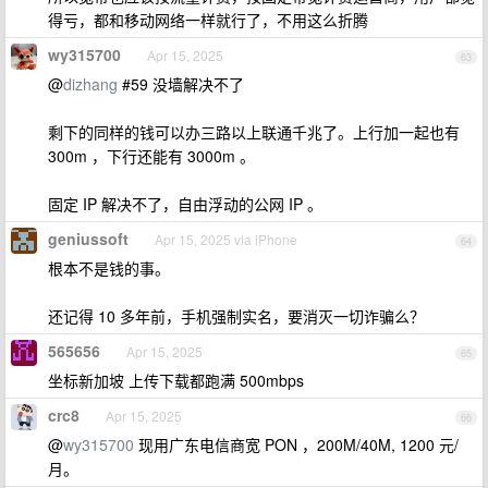
得亏，都和移动网络一样就行了，不用这么折腾
wy315700
Apr 15, 2025
63
@
dizhang
#59 没墙解决不了
剩下的同样的钱可以办三路以上联通千兆了。上行加一起也有
300m ，下行还能有 3000m 。
固定 IP 解决不了，自由浮动的公网 IP 。
geniussoft
Apr 15, 2025 via iPhone
64
根本不是钱的事。
还记得 10 多年前，手机强制实名，要消灭一切诈骗么？
565656
Apr 15, 2025
65
坐标新加坡 上传下载都跑满 500mbps
crc8
Apr 15, 2025
66
@
wy315700
现用广东电信商宽 PON ，200M/40M, 1200 元/
月。