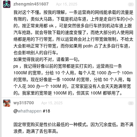
zhengmin451607
Apr 15, 2025
21
我对这个不懂。按我的理解，一条运营商的网线能承载的流量是
有限的，类似大马路，下载是机动车道，上传是走自行车的小小
的，按正常来用都 ok ，可是突然很多自行车挤到机动车道上跟
汽车抢路，就会导致下载的速度变慢了，而绝大部分的人使用网
络都是用的下行带宽，所以运营商会对上行带宽做限制，不给太
大会影响正常下行带宽，而你如果用 pcdn 占了太多自行车道，
也会影响别人的自行车。
如果觉得我说的不对，请看第一句。
ps ，我记得好像以前的宽带都是实打实的，运营商拉一条
1000M 的宽带，分给 10 个人用，每个人花 1000 办一个 100m
的宽带。现在好像是一条 1000M 的宽带，分给 50 个人用，每
个人花 300 办一个 100M 的，正常家庭没有人会天天跑满带宽
的。我家里的宽带是 1000M 的，但其实 100M 都够用了。
wy315700
Apr 15, 2025
22
@
whathappen
#18
固定带宽购买是性价比最低的一种模式。因为冗余度低。跑不满
浪费，跑满了丢包率高。