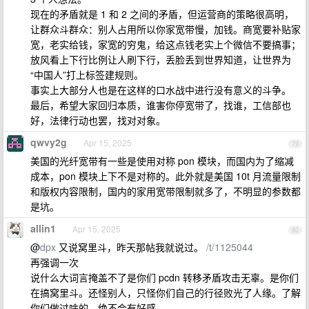
现在的矛盾就是 1 和 2 之间的矛盾，但运营商的策略很高明，
让群众斗群众：别人占用所以你家宽带慢，加钱。商宽要补贴家
宽，老实给钱，家宽的穷鬼，给这点钱老实上个微信不要搞事；
放风看上下行比例让人刷下行，丢脸丢到世界知道，让世界为
“中国人”打上标签建规则。
事实上大部分人也是在这样的口水战中进行没有意义的斗争。
最后，希望大家回归本质，谁害你停宽带了，找谁，工信部也
好，法律行动也罢，找对对象。
qwvy2g
Apr 15, 2025
79
美国的光纤宽带有一些是使用对称 pon 模块，而国内为了缩减
成本，pon 模块上下不是对称的。此外就是美国 10t 月流量限制
和版权内容限制，国内的家用宽带限制就多了，不明显的参数都
是坑。
allin1
Apr 15, 2025
80
@
dpx
又说窝里斗，昨天那帖我就说过。
/t/1125044
再强调一次
说什么大词言掩盖不了是你们 pcdn 转移矛盾攻击无辜。是你们
在搞窝里斗。还怪别人，只怪你们自己的行径败光了人缘。了解
你们做过啥的，绝不会有好感