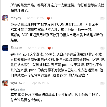
所有的经营策略，都绕不开这几个底层逻辑，你仔细想想应该就
豁然开朗了。
mhycy
Apr 15, 2025
1
87
带宽价格合理的地方根本没有 PCDN 生存的土壤，为什么有
PCDN 就是商用带宽价格不合理，这是地球上独一份的。
高额的 BGP 互通费用以及不放开的接入市场本质上就是垄断的
结果。
Essaim
Apr 15, 2025
1
88
@
allin1
认可这个说法, pcdn 知道自己是违反使用规则的, 不敢
直接去找运营商争取自己权利, 把自己伪装成普通的家用客户, 就
是在祸水东引, 就该被制裁. 要不是 pcdn 过于猖獗, 现在也不会
杀的这么狠, pcdn 的畜觉得不对就该自己站出来去怼运营商. 他
们也就敢在论坛骂骂运营商, 跟喷 pcdn 的人抠键盘了.
wy315700
Apr 15, 2025
89
@
Essaim
其实 IDC 环境下省间结算基本上是平衡的。因为你收了钱了，
付点过路费也应该的。