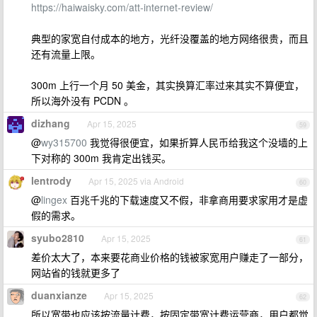
https://haiwaisky.com/att-internet-review/
典型的家宽自付成本的地方，光纤没覆盖的地方网络很贵，而且
还有流量上限。
300m 上行一个月 50 美金，其实换算汇率过来其实不算便宜，
所以海外没有 PCDN 。
dizhang
Apr 15, 2025
59
@
wy315700
我觉得很便宜，如果折算人民币给我这个没墙的上
下对称的 300m 我肯定出钱买。
lentrody
Apr 15, 2025 via Android
60
@
lingex
百兆千兆的下载速度又不假，非拿商用要求家用才是虚
假的需求。
syubo2810
Apr 15, 2025
61
差价太大了，本来要花商业价格的钱被家宽用户赚走了一部分，
网站省的钱就更多了
duanxianze
Apr 15, 2025
62
所以宽带也应该按流量计费，按固定带宽计费运营商，用户都觉