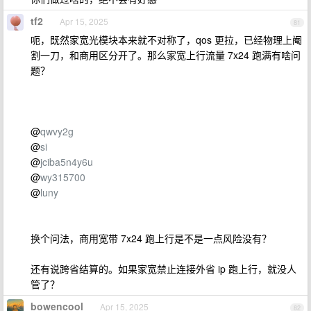
tf2
Apr 15, 2025
81
呃，既然家宽光模块本来就不对称了，qos 更拉，已经物理上阉
割一刀，和商用区分开了。那么家宽上行流量 7x24 跑满有啥问
题？
@
qwvy2g
@
si
@
jciba5n4y6u
@
wy315700
@
luny
换个问法，商用宽带 7x24 跑上行是不是一点风险没有？
还有说跨省结算的。如果家宽禁止连接外省 ip 跑上行，就没人
管了？
bowencool
Apr 15, 2025
82