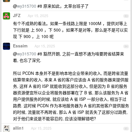
@
wy315700
#8 原来如此，太草台班子了
JFZ
Apr 15, 2025
83
有个不成熟的看法。如果一条线路上限是 1000M ，提供对等上
下行就是 上 500 ，下 500 。如果不是对等，那么是不是可以实
现 下 900 ，上 100 呢
Essaim
Apr 15, 2025
84
@
wy315700
#8 豁然开朗, 之前一直想不通为啥要跨省结算来
着, 也忘了深究.
所以 PCDN 本身并不是影响本地企业带来的收入, 而是跨省流量
结算带来的收入. 本来 A 省的客户应该由 A 省的服务器来提供服
务, 这样 A 省的 ISP 就能收到这部分收入, 但是因为 B 省的服务
器资源便宜所以企业将服务器部署在了 B 省, 那么该服务为 A 省
用户提供服务的时候, 就应该给 A 省 ISP 一部分收入, 相当于过
路费. 这时候 PCDN 作为本地服务器为 A 省的其他客户提供服务
的时候, 流量就不再跨省, 那么 A 省 ISP 就丢失了这部分过路费,
对于他们来说是不能容忍的, 应该没理解错吧?
allin1
Apr 15, 2025
85