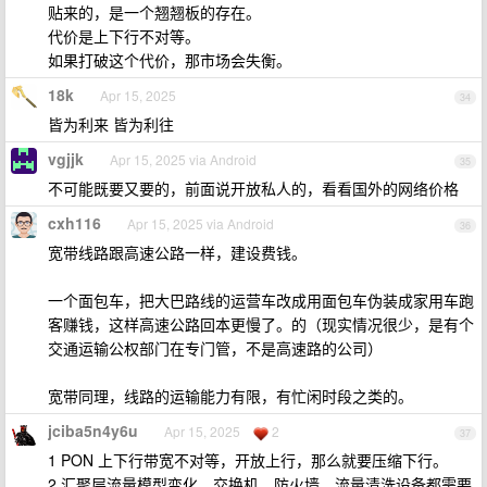
贴来的，是一个翘翘板的存在。
代价是上下行不对等。
如果打破这个代价，那市场会失衡。
18k
Apr 15, 2025
34
皆为利来 皆为利往
vgjjk
Apr 15, 2025 via Android
35
不可能既要又要的，前面说开放私人的，看看国外的网络价格
cxh116
Apr 15, 2025 via Android
36
宽带线路跟高速公路一样，建设费钱。
一个面包车，把大巴路线的运营车改成用面包车伪装成家用车跑
客赚钱，这样高速公路回本更慢了。的（现实情况很少，是有个
交通运输公权部门在专门管，不是高速路的公司）
宽带同理，线路的运输能力有限，有忙闲时段之类的。
jciba5n4y6u
Apr 15, 2025
2
37
1 PON 上下行带宽不对等，开放上行，那么就要压缩下行。
2 汇聚层流量模型变化，交换机、防火墙、流量清洗设备都需要