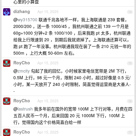
心里的小算盘
dizhang
Apr 15, 2025
74
@
wy315700
联通千兆各地不一样，我上海联通是 239 套餐，
2000/200 ，送一条 1000/45 ，我杭州联通之前 139 一个月是
60g+1000 分钟+2 条 1000/100 ，后来我跑 pt 太多，杭州联通
给我上行限速到 20 ，到期后我就退掉了。上海联通还算可以，
跑 pt 跑了一年没事。杭州联通我现在装了一条 210 元钱一年的
500m ，上行大概 50-60m 左右。
RoyCho
Apr 15, 2025
75
@
zmcity
勾起了我的回忆，小时候家里电信宽带是 2M 下行，
0.5M 上行，98 元一个月，限制 240 小时，超过好像是 0.5 元/
小时，某一天放开了 240 小时限制，简直觉得运营商是大善人-
-
RoyCho
Apr 15, 2025
76
@
lastrush
我多年前在国外的宽带 100M 上下行对等，月费在四
五百人民币一个月，后来回国 20 元 1000M 下行，100M 上
行，觉得国内这个价格简直白给一样
RoyCho
Apr 15, 2025
77