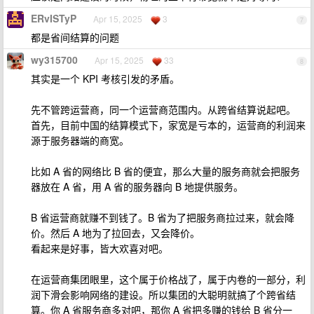
ERvISTyP
Apr 15, 2025
3
7
都是省间结算的问题
wy315700
Apr 15, 2025
33
8
其实是一个 KPI 考核引发的矛盾。
先不管跨运营商，同一个运营商范围内。从跨省结算说起吧。
首先，目前中国的结算模式下，家宽是亏本的，运营商的利润来
源于服务器端的商宽。
比如 A 省的网络比 B 省的便宜，那么大量的服务商就会把服务
器放在 A 省，用 A 省的服务器向 B 地提供服务。
B 省运营商就赚不到钱了。B 省为了把服务商拉过来，就会降
价。然后 A 地为了拉回去，又会降价。
看起来是好事，皆大欢喜对吧。
在运营商集团眼里，这个属于价格战了，属于内卷的一部分，利
润下滑会影响网络的建设。所以集团的大聪明就搞了个跨省结
算。你 A 省服务商多对吧，那你 A 省把多赚的钱给 B 省分一