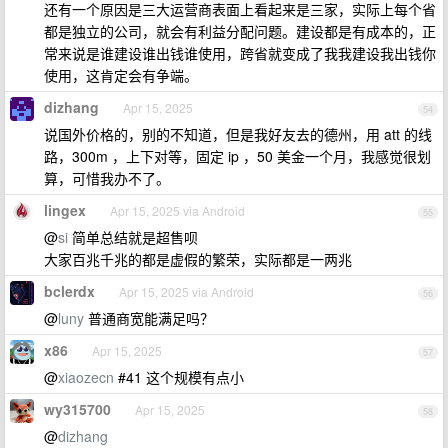
还有一个原因是三大运营商表面上看起来是三家，实际上每个省
都是独立的公司，就会有利益分配问题。建设都是有成本的，正
常来说是谁建设谁出钱谁使用，跨省就变成了我我建设我出钱你
使用，这肯定会有争端。
dizhang
Apr 15, 2025
54
说国外价格的，别的不知道，但是我好友去的德州，用 att 的线
路，300m ，上下对等，固定 ip ，50 美金一个月，我感觉很划
算，可惜我办不了。
lingex
Apr 15, 2025 via Android
55
@
si
简单总结就是超售呗
大家百兆千兆的都是虚假的繁荣，实际都是一两兆
bclerdx
Apr 15, 2025 via Android
56
@
luny
普通商宽能满足吗？
x86
Apr 15, 2025
57
@
xiaozecn
#41 这个规模有点小
wy315700
Apr 15, 2025
58
@
dizhang