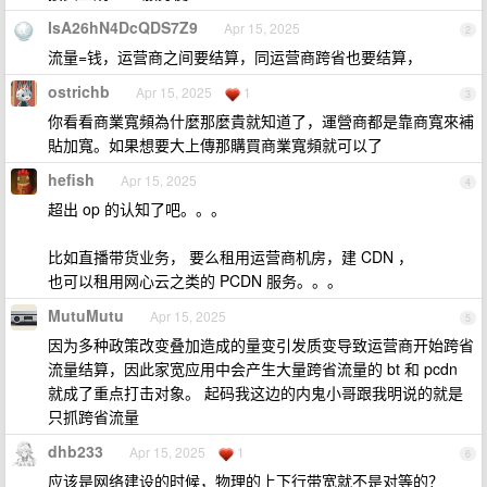
IsA26hN4DcQDS7Z9
Apr 15, 2025
2
流量=钱，运营商之间要结算，同运营商跨省也要结算，
ostrichb
Apr 15, 2025
1
3
你看看商業寬頻為什麼那麼貴就知道了，運營商都是靠商寬來補
貼加寬。如果想要大上傳那購買商業寬頻就可以了
hefish
Apr 15, 2025
4
超出 op 的认知了吧。。。
比如直播带货业务， 要么租用运营商机房，建 CDN ，
也可以租用网心云之类的 PCDN 服务。。。
MutuMutu
Apr 15, 2025
5
因为多种政策改变叠加造成的量变引发质变导致运营商开始跨省
流量结算，因此家宽应用中会产生大量跨省流量的 bt 和 pcdn
就成了重点打击对象。 起码我这边的内鬼小哥跟我明说的就是
只抓跨省流量
dhb233
Apr 15, 2025
1
6
应该是网络建设的时候，物理的上下行带宽就不是对等的？