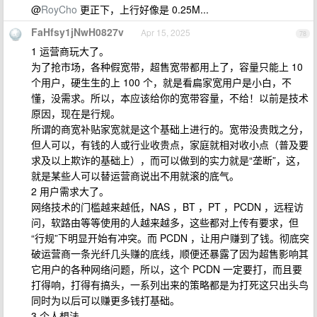
@
RoyCho
更正下，上行好像是 0.25M...
FaHfsy1jNwH0827v
Apr 15, 2025
78
1 运营商玩大了。
为了抢市场，各种假宽带，超售宽带都用上了，容量只能上 10
个用户，硬生生的上 100 个，就是看扁家宽用户是小白，不
懂，没需求。所以，本应该给你的宽带容量，不给！以前是技术
原因，现在是行规。
所谓的商宽补贴家宽就是这个基础上进行的。宽带没贵戝之分，
但人可以，有钱的人或行业收贵点，家庭就相对收小点（普及要
求及以上欺诈的基础上），而可以做到的实力就是“垄断”，这，
就是某些人可以替运营商说出不用就滚的底气。
2 用户需求大了。
网络技术的门槛越来越低，NAS ，BT ，PT ，PCDN ，远程访
问，软路由等等使用的人越来越多，这些都对上传有要求，但
“行规”下明显开始有冲突。而 PCDN ，让用户赚到了钱。彻底突
破运营商一条光纤几头赚的底线，顺便还暴露了因为超售影响其
它用户的各种网络问题，所以，这个 PCDN 一定要打，而且要
打得响，打得有搞头，一系列出来的策略都是为打死这只出头鸟
同时为以后可以赚更多钱打基础。
3 个人想法。