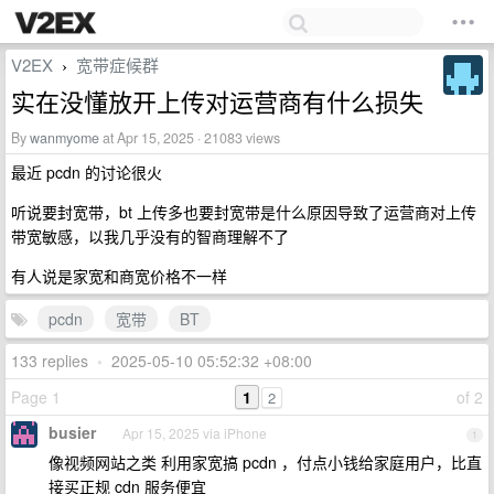
V2EX
宽带症候群
›
实在没懂放开上传对运营商有什么损失
By
wanmyome
at Apr 15, 2025 · 21083 views
最近 pcdn 的讨论很火
听说要封宽带，bt 上传多也要封宽带是什么原因导致了运营商对上传
带宽敏感，以我几乎没有的智商理解不了
有人说是家宽和商宽价格不一样
pcdn
宽带
BT
133 replies
•
2025-05-10 05:52:32 +08:00
Page 1
1
of 2
2
busier
Apr 15, 2025 via iPhone
1
像视频网站之类 利用家宽搞 pcdn ，付点小钱给家庭用户，比直
接买正规 cdn 服务便宜