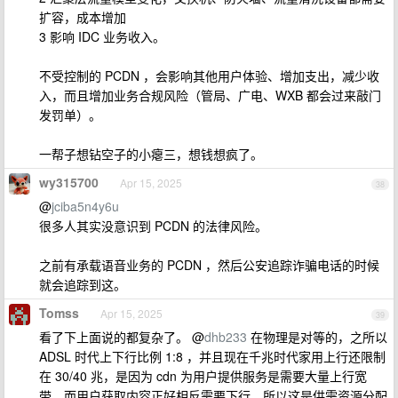
扩容，成本增加
3 影响 IDC 业务收入。
不受控制的 PCDN ，会影响其他用户体验、增加支出，减少收
入，而且增加业务合规风险（管局、广电、WXB 都会过来敲门
发罚单）。
一帮子想钻空子的小瘪三，想钱想疯了。
wy315700
Apr 15, 2025
38
@
jciba5n4y6u
很多人其实没意识到 PCDN 的法律风险。
之前有承载语音业务的 PCDN ，然后公安追踪诈骗电话的时候
就会追踪到这。
Tomss
Apr 15, 2025
39
看了下上面说的都复杂了。 @
dhb233
在物理是对等的，之所以
ADSL 时代上下行比例 1:8 ，并且现在千兆时代家用上行还限制
在 30/40 兆，是因为 cdn 为用户提供服务是需要大量上行宽
带，而用户获取内容正好相反需要下行，所以这是供需资源分配