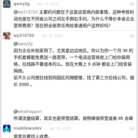
qwvy2g
Apr 15, 2025
12
@
wy315700
主要的问题在于这是运营商内部事情，这种考核利
润也是在不同省公司之间左手倒右手的。为什么不降价本省企业
宽带费用？现在把全部责任甩给普通用户这样好吗？
wy315700
Apr 15, 2025
13
@
qwvy2g
因为企业补贴家用了。尤其是边远地区。你以为你一个月 39 的
手机套餐能免费送一路宽带，一个电话运营商就上门给你装网
络，拉线路不要成本的么。现在大晚上 9 点钟 都会上门给安装
网络。
前不久公司想拉线到同园区的隔壁楼，找了第三方拉线公司，报
价 2000 。
@
whathappen
所谓流量结算，其实也是带宽结算。按照峰值带宽或者 95 去峰
niubilewodev
Apr 15, 2025
14
带宽总要找人收费。