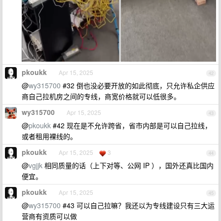
pkoukk
Apr 15, 2025
42
@
wy315700
#32 倒也没必要开放的如此彻底，只允许私企供应
商自己拉机房之间的专线，商宽价格就可以低很多。
wy315700
Apr 15, 2025
43
@
pkoukk
#42 现在是不允许跨省，省市内部是可以自己拉线，
或者租用裸线的。
pkoukk
Apr 15, 2025
3
44
@
vgjjk
相同质量的话（上下对等、公网 IP ），国外还真比国内
便宜。
pkoukk
Apr 15, 2025
45
@
wy315700
#43 可以自己拉嘛？我还以为专线建设只有三大运
营商有资质可以做