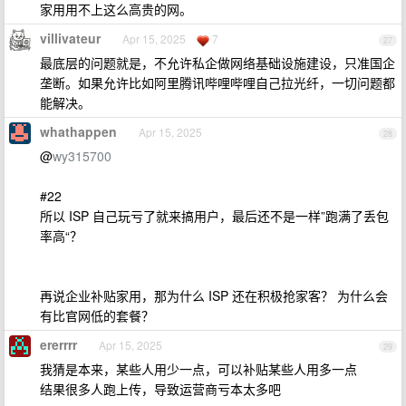
家用用不上这么高贵的网。
villivateur
Apr 15, 2025
7
27
最底层的问题就是，不允许私企做网络基础设施建设，只准国企
垄断。如果允许比如阿里腾讯哔哩哔哩自己拉光纤，一切问题都
能解决。
whathappen
Apr 15, 2025
28
@
wy315700
#22
所以 ISP 自己玩亏了就来搞用户，最后还不是一样”跑满了丢包
率高“？
再说企业补贴家用，那为什么 ISP 还在积极抢家客？ 为什么会
有比官网低的套餐？
ererrrr
Apr 15, 2025
29
我猜是本来，某些人用少一点，可以补贴某些人用多一点
结果很多人跑上传，导致运营商亏本太多吧