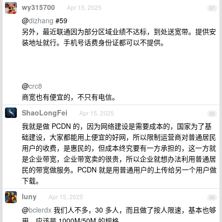
wy315700
Apr 15, 2025
67
@
dizhang
#59
另外，最近联通因为部分区域业绩不达标，到处送宽带。提供安
装地址就行。手机号话费身份证都可以不提供。
@
crc8
商宽也有便宜的，不只有电信。
ShaoLongFei
Apr 15, 2025
68
我就是做 PCDN 的，因为网络建设是需要成本的，国家为了基
础建设，大家都能用上便宜的好网，所以限制运营商对普通居民
用户的收费，是惠民的，但成本终究要有一方承担的，这一方就
是企业带宽，企业带宽卖的很贵，所以企业就想办法利用普通居
民的带宽做服务。PCDN 就是用普通用户的上传给另一个用户做
下载。
luny
Apr 15, 2025
69
@
bclerdx
我们人不多，30 多人，而且做了按人限速，基本也够
用，应该是 1000M/50M 的规格