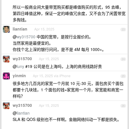
所以一般商业间大量带宽购买都是峰值购买的形式，95 去峰，
第四日峰值这种，保证一定的峰值冗余度，又不会为了闲置带宽
多掏钱。
liantian
Apr 15, 2025
23
@
wy315700
中国的宽带，是按行业报价的。
当然家用是最便宜的。
你找个北上深的银行问问，是不是 4M 每月 1000+。
wy315700
Apr 15, 2025
24
@
luny
#19 公司是在上海吗，上海的商用线路好贵
yinmin
Apr 15, 2025 via iPhone
25
很多地方几百兆的家宽一个月就 10 元-30 元，面包房买个面包
都要十几块钱，1 个面包的钱=家宽用一个月，家宽能和商宽一
样吗？
wy315700
Apr 15, 2025
26
@
liantian
SLA 和 QOS 级别也不一样啊。金融网络抖动一下都是损失。