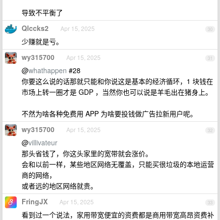
导致不平衡了
Qlccks2
Apr 15, 2025
30
少赚就是亏。
wy315700
Apr 15, 2025
31
@
whathappen
#28
你要这么说的话那就只能和你说这是基本的经济循环，1 块钱在
市场上转一圈才是 GDP ，当然你也可以说是羊毛出在猪身上。
不然为啥各种免费用 APP 为啥要投钱做广告拉新用户呢。
wy315700
Apr 15, 2025
32
@
villivateur
那头省钱了，你这头家里的宽带就会涨价。
会和以前一样，某些地区网络无覆盖，只能买很垃圾的本地运营
商的网络，
或者远的地区网络就贵。
FringJX
Apr 15, 2025
33
看到过一个说法，家用带宽便宜的资费都是商用带宽高昂资费补