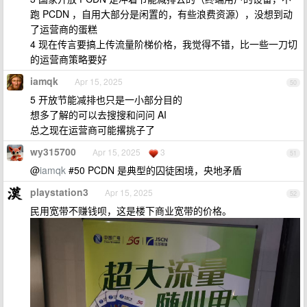
跑 PCDN ，自用大部分是闲置的，有些浪费资源），没想到动
了运营商的蛋糕
4 现在传言要搞上传流量阶梯价格，我觉得不错，比一些一刀切
的运营商策略要好
iamqk
Apr 15, 2025
50
5 开放节能减排也只是一小部分目的
想多了解的可以去搜搜和问问 AI
总之现在运营商可能撂挑子了
wy315700
Apr 15, 2025
3
51
@
iamqk
#50 PCDN 是典型的囚徒困境，央地矛盾
playstation3
Apr 15, 2025
52
民用宽带不赚钱呗，这是楼下商业宽带的价格。