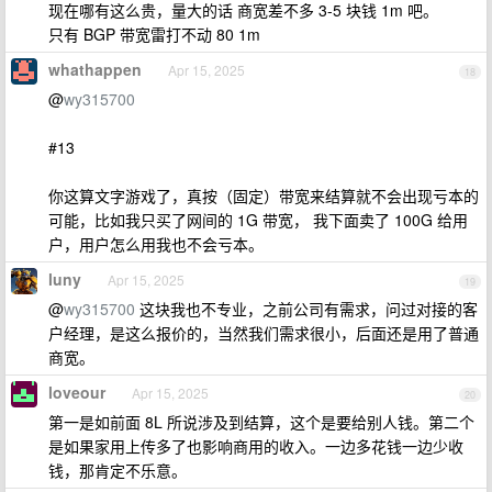
现在哪有这么贵，量大的话 商宽差不多 3-5 块钱 1m 吧。
只有 BGP 带宽雷打不动 80 1m
whathappen
Apr 15, 2025
18
@
wy315700
#13
你这算文字游戏了，真按（固定）带宽来结算就不会出现亏本的
可能，比如我只买了网间的 1G 带宽， 我下面卖了 100G 给用
户，用户怎么用我也不会亏本。
luny
Apr 15, 2025
19
@
wy315700
这块我也不专业，之前公司有需求，问过对接的客
户经理，是这么报价的，当然我们需求很小，后面还是用了普通
商宽。
loveour
Apr 15, 2025
20
第一是如前面 8L 所说涉及到结算，这个是要给别人钱。第二个
是如果家用上传多了也影响商用的收入。一边多花钱一边少收
钱，那肯定不乐意。