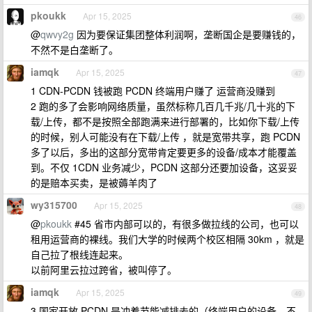
pkoukk
Apr 15, 2025
46
@
qwvy2g
因为要保证集团整体利润啊，垄断国企是要赚钱的，
不然不是白垄断了。
iamqk
Apr 15, 2025
47
1 CDN-PCDN 钱被跑 PCDN 终端用户赚了 运营商没赚到
2 跑的多了会影响网络质量，虽然标称几百几千兆/几十兆的下
载/上传，都不是按照全部跑满来进行部署的，比如你下载/上传
的时候，别人可能没有在下载/上传 ，就是宽带共享，跑 PCDN
多了以后，多出的这部分宽带肯定要更多的设备/成本才能覆盖
到。不仅 1CDN 业务减少，PCDN 这部分还要加设备，这妥妥
的是赔本买卖，是被薅羊肉了
wy315700
Apr 15, 2025
48
@
pkoukk
#45 省市内部可以的，有很多做拉线的公司，也可以
租用运营商的裸线。我们大学的时候两个校区相隔 30km ，就是
自己拉了根线连起来。
以前阿里云拉过跨省，被叫停了。
iamqk
Apr 15, 2025
49
3 国家开放 PCDN 是冲着节能减排去的（终端用户的设备，不