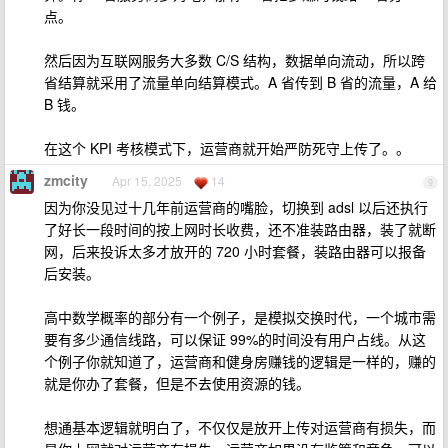
点。
然后因为互联网服务大多数 C/S 结构，数据单向流动，所以跨
省结算就采用了流量单向结算模式。A 省传到 B 省的流量，A 给
B 钱。
在这个 KPI 考核模式下，运营商就开始严防死守上传了。。
zmcity
Apr 15, 2025
14
9
因为你没见过十几年前运营商的嘴脸，切换到 adsl 以后还执行
了好长一段时间的按上网时长收费，还不准装路由器，装了就断
网，后来投诉太多才放开的 720 小时套餐，装路由器可以报备
后安装。
高中数学概率的部分有一个例子，是模拟交换时代，一个城市需
要有多少通信线路，可以保证 99%的时间没有用户占线。从这
个例子你就知道了，运营商和健身房赚钱的逻辑是一样的，赚的
就是你办了套餐，但是不去使用资源的钱。
想通基本逻辑就明白了，不仅仅是放开上传对运营商有损失，而