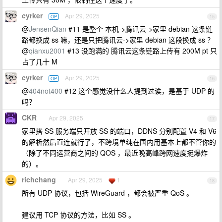
cyrker
Apr 29, 2025
OP
15
@
JensenQian
#11 是整个 本机->腾讯云->家里 debian 这条链
路都换成 ss 嘛，还是只把腾讯云->家里 debian 这段换成 ss ？
@
qianxu2001
#13 没跑满的 腾讯云这条链路上传有 200M pt 只
占了几十 M
cyrker
Apr 29, 2025
OP
16
@
404not400
#12 这个感觉没什么人提到过诶，是基于 UDP 的
吗？
CKR
Apr 29, 2025
17
家里搭 SS 服务端只开放 SS 的端口，DDNS 分别配置 V4 和 V6
的解析然后直连就行了，不跨境单纯在国内用基本上都不管你的
（除了不同运营商之间的 QOS ，最近晚高峰跨网速度挺爆炸
的）。
richchang
Apr 29, 2025
1
18
所有 UDP 协议，包括 WireGuard ，都会被严重 QoS 。
建议用 TCP 协议的方法，比如 SS 。