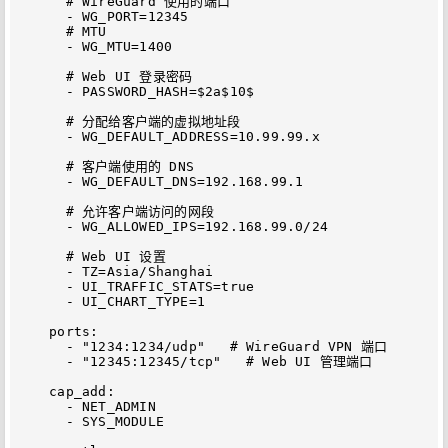
      # WireGuard 使用的端口

      - WG_PORT=12345

      # MTU

      - WG_MTU=1400

      # Web UI 登录密码

      - PASSWORD_HASH=$2a$10$

      # 分配给客户端的虚拟地址段

      - WG_DEFAULT_ADDRESS=10.99.99.x

      # 客户端使用的 DNS

      - WG_DEFAULT_DNS=192.168.99.1

      # 允许客户端访问的网段

      - WG_ALLOWED_IPS=192.168.99.0/24

      # Web UI 设置

      - TZ=Asia/Shanghai

      - UI_TRAFFIC_STATS=true

      - UI_CHART_TYPE=1

    ports:

      - "1234:1234/udp"   # WireGuard VPN 端口

      - "12345:12345/tcp"   # Web UI 管理端口

    cap_add:

      - NET_ADMIN

      - SYS_MODULE
