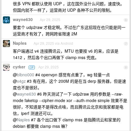
很多 VPN 都默认使用 UDP ，这在国外没什么问题，速度快。
但国内就不一样了，运营商对 UDP 各种不公开的限制。
wayne630
Apr 29, 2025
6
要套个 udp2raw 才稳定啊。不过在广东这招现在也只能是同一
运营商才有效了，跨网跨省限速 2M
Naples
Apr 29, 2025 via Android
7
客户端通过 v4 连接腾讯云，MTU 也要按 v6 的来，应该是
1412 ，然后各个出口再做下 clamp mss 兜底。
cyrker
Apr 29, 2025
OP
8
@
blbno000
#4 openvpn 感觉有点重了，wg 轻量一点
@
x4gz
#3 有在用，这个 200M 的是在当 derp 服务器，但是速
度也不是很好。
@
wayne630
#6 昨天测试了一下 udp2raw 用的参数是 --raw-
mode faketcp --cipher-mode xor --auth-mode simple 效果不是
很好，不知道是不是得改点啥，而且腾讯云北京和我家都是电
信，iperf 测速还可以。
@
Naples
#7 各个出口做下 clamp mss 是指腾讯云和家里的
debian 都要做 clamp mss 嘛？