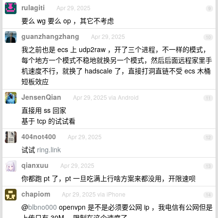
rulagiti
Apr 29, 2025
9
要么 wg 要么 op ，其它不考虑
guanzhangzhang
Apr 29, 2025
10
我之前也是 ecs 上 udp2raw ，开了三个进程，不一样的模式，
每个地方一个模式不稳地就换另一个模式，然后后面远程家里手
机速度不行，就换了 hadscale 了，直接打洞直链不受 ecs 木桶
短板效应
JensenQian
Apr 29, 2025 via Android
11
直接用 ss 回家
基于 tcp 的试试看
404not400
Apr 29, 2025
12
试试
ring.link
qianxuu
Apr 29, 2025
13
你都跑 pt 了，pt 一旦吃满上行啥方案来都没用，开限速呗
chapiom
Apr 29, 2025 via iPhone
14
@
blbno000
openvpn 是不是必须要公网 ip ，我电信有公网但是
上传只有 30M ，限制在这个速度了。