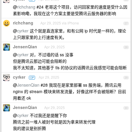
@
richchang
#24 老哥这个项目，访问回家里的速度是受什么因
素影响嘞，我现在这个方案主要是受腾讯云服务器的影响
richchang
Apr 29, 2025 via iPhone
27
@
cyrker
这个就是直连家里，和有公网 ip 时代是一样的，理论
上只跟家里的上行速度有关。
JensenQian
Apr 29, 2025
28
@
cyrker
对，不过墙的话 ss 没事
但是腾讯云那边可能会阻断的
我不太知道，其他基于 tls 的协议的话腾讯云我感觉可能会阻断
cyrker
Apr 29, 2025
OP
29
@
JensenQian
#28 我现在是家里部署 ss 服务端，腾讯云用
nginx 的 stream 模块来转发流量，好像这样不会被阻断？目前
用着还 ok
JensenQian
Apr 29, 2025
30
@
cyrker
不过我还是提醒下你
腾讯之前一堆人被封号就是因为拿来转发代理
我的建议是别折腾