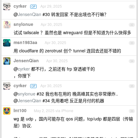
cyrker
Apr 29, 2025
OP
31
@
JensenQian
#30 转发回家 不是出境也不行嘛？
snylonue
Apr 30, 2025
32
试试 tailscale ？虽然也是 wireguard 但是不知道为什么快得多
msn1983aa
Apr 30, 2025
33
用 cloudflare 的 zerotrust 创个 tunnel 连回去还挺不错的
JensenQian
Apr 30, 2025
34
@
cyrker
都不行，之前还有 frp 穿透被干的
，你搜下
cyrker
Apr 30, 2025
OP
35
@
snylonue
#32 我也有在用的 晚高峰其实也非常爆炸..
@
JensenQian
#34 先用着吧 反正是月付的机器
Int100
May 2, 2025 via iPhone
36
wg 是 udp ，国内可能存在 qos 问题，tcp/udp 都是四层（传输
层）协议.