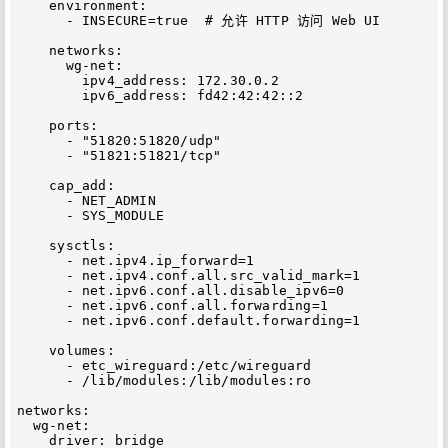
    environment:

      - INSECURE=true  # 允许 HTTP 访问 Web UI

    networks:

      wg-net:

        ipv4_address: 172.30.0.2

        ipv6_address: fd42:42:42::2

    ports:

      - "51820:51820/udp"

      - "51821:51821/tcp"

    cap_add:

      - NET_ADMIN

      - SYS_MODULE

    sysctls:

      - net.ipv4.ip_forward=1

      - net.ipv4.conf.all.src_valid_mark=1

      - net.ipv6.conf.all.disable_ipv6=0

      - net.ipv6.conf.all.forwarding=1

      - net.ipv6.conf.default.forwarding=1

    volumes:

      - etc_wireguard:/etc/wireguard

      - /lib/modules:/lib/modules:ro

networks:

  wg-net:

    driver: bridge
