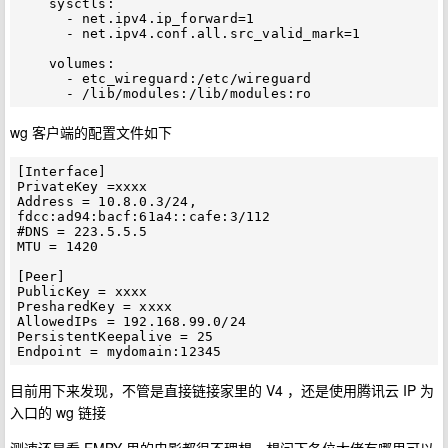
    sysctls:

      - net.ipv4.ip_forward=1

      - net.ipv4.conf.all.src_valid_mark=1

    volumes:

      - etc_wireguard:/etc/wireguard

wg 客户端的配置文件如下
[Interface]

PrivateKey =xxxx

Address = 10.8.0.3/24, 
fdcc:ad94:bacf:61a4::cafe:3/112

#DNS = 223.5.5.5

MTU = 1420

[Peer]

PublicKey = xxxx

PresharedKey = xxxx

AllowedIPs = 192.168.99.0/24

PersistentKeepalive = 25

目前用下来发现，不管是直接链接家里的 V4 ，还是使用腾讯云 IP 为
入口的 wg 链接