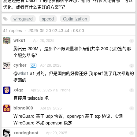
测速还是看 EMBY 里的电影都很不理想，想问下各位大佬有哪里可以
优化，或者有什么更好的方案吗？
wireguard
speed
Optimization
41 replies
•
2025-05-20 02:43:44 +08:00
wtks1
Apr 28, 2025
1
腾讯云 200M ，是那个不限流量和邻居们共享 200 兆带宽的那
个服务器吗？
cyrker
Apr 28, 2025
OP
2
@
wtks1
#1 对的，但是国内的好像还好 我 iperf 测了几次都跑的
挺满的
x4gz
Apr 28, 2025 via iPhone
3
直接用 tailscale 吧
blbno000
Apr 29, 2025
4
WireGuard 基于 udp 协议，openvpn 基于 tcp 协议，实测
WireGuard 不如 openvpn 稳定
xcodeghost
Apr 29, 2025
5