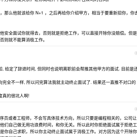
，那么他就该给你 N+1 ，之后再给你介绍甲方，相当于要重新招你，你
他安全面试你就得去，否则就是拒绝工作，可以直接开除你没赔偿。但是
否则就不能算消极工作。
知, 给定了辞退时间, 但同时也说明离职前会帮推其他甲方的面试. 目前是
向完全不一样, 所以问完算法我就主动终止面试了. 结果还一直推不对口的
度真的很坑人啊!
序员或者工程师，不会写具体技术方向，所以只要是编程相关的，公司让
他们自己做无用功浪费时间，和你无关。所以此时你拒绝面试属于拒绝工
是你自己求职，所以你主动终止面试属于消极工作。对方因为这个开除你