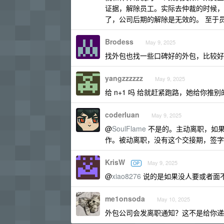
证据，解除员工。实际去仲裁的时候，
了，公司后期的解除是无效的。 至于
Brodess
May 9, 2025
找外包也找一些口碑好的外包，比较好
yangzzzzzz
May 9, 2025
给 n+1 吗 给就赶紧跑路，她给你推
coderluan
May 9, 2025
@
SoulFlame
不是的。主动离职，如果
作。被动离职，没有这个交接期，签字
KrisW
May 9, 2025
OP
@
xiao8276
说的是如果没人要或者面不
me1onsoda
May 10, 2025
外包公司会发离职通知？这不是给你递