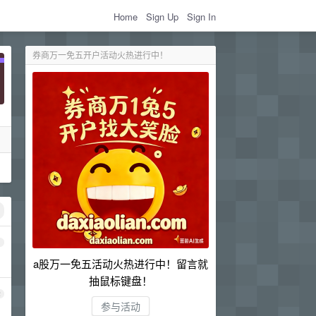
Home
Sign Up
Sign In
券商万一免五开户活动火热进行中！
1
a股万一免五活动火热进行中！留言就
抽鼠标键盘！
2
参与活动