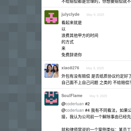
不给赔偿都是合理的，你想要赔偿就不
julyclyde
May 9, 2025
看起来就是
以
浪费其他甲方的时间
的方式
来
免费辞退你
xiao8276
May 9, 2025
外包有没有赔偿 是否纸质协议约定好
自己面不上自己问题 之类的 不给赔偿
SoulFlame
May 9, 2025
@
coderluan
#2
@
coderluan
#4 我有不同看法，如
接，我认为公司前一个解除事由已经先
就和律师常说的一个案例类似：某员工