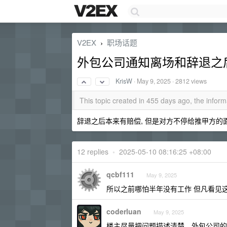
V2EX
职场话题
›
外包公司通知离场和辞退之
KrisW
·
May 9, 2025
· 2812 views
This topic created in 455 days ago, the info
辞退之后本来有赔偿, 但是对方不停给推甲方的面
12 replies
•
2025-05-10 08:16:25 +08:00
qcbf111
May 9, 2025
所以之前哪怕半年没有工作 但凡看见
coderluan
May 9, 2025
楼主尽量把问题描述清楚，外包公司的