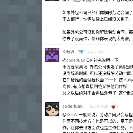
如果外包公司已经和你解除劳动合同了
不去都行，你俩法律上已经没关系了。
如果外包公司没和你解除劳动合同，那
你去了没面过，除非你表现的太离谱，
KrisW
May 9, 2025
OP
@
coderluan
OK 补充说明一下
甲方要求离场, 外包公司也发了离职通
没到辞退时间, 所以还没解除劳动合同.
它们给推的面试我也面了一个, 技术方
岗位, 有点想直接回绝又怕他们作妖
总之以后绝对不会再碰外包了, 这个制
coderluan
2
May 9, 2025
@
KrisW
一般来说，劳动合同只会写程
你面不同技术方向也是可以的，至于是
作。让你去甲方面试也是工作任务，不