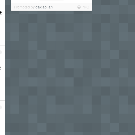
Promoted by
daxiaolian
PRO
去
3
还
4