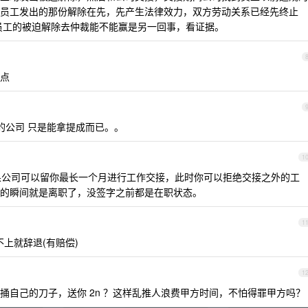
员工发出的那份解除在先，先产生法律效力，双方劳动关系已经先终止
员工的被迫解除去仲裁能不能赢是另一回事，看证据。
点
别的公司 只是能拿提成而已。。
1
公司可以留你最长一个月进行工作交接，此时你可以拒绝交接之外的工
的瞬间就是离职了，没签字之前都是在职状态。
1
上就辞退(有赔偿)
1
捅自己的刀子，送你 2n ？这样乱推人浪费甲方时间，不怕得罪甲方吗？