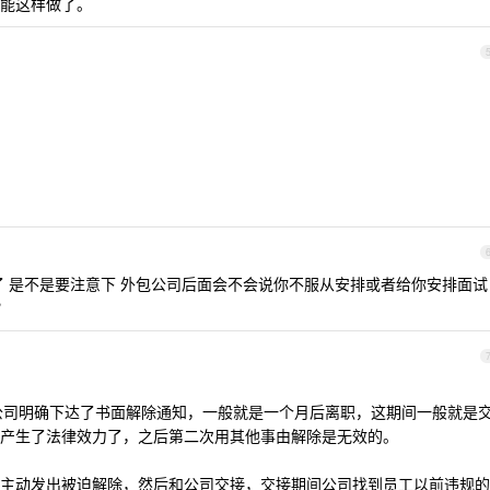
能这样做了。
了 是不是要注意下 外包公司后面会不会说你不服从安排或者给你安排面试
？
果公司明确下达了书面解除通知，一般就是一个月后离职，这期间一般就是
产生了法律效力了，之后第二次用其他事由解除是无效的。
主动发出被迫解除，然后和公司交接，交接期间公司找到员工以前违规的