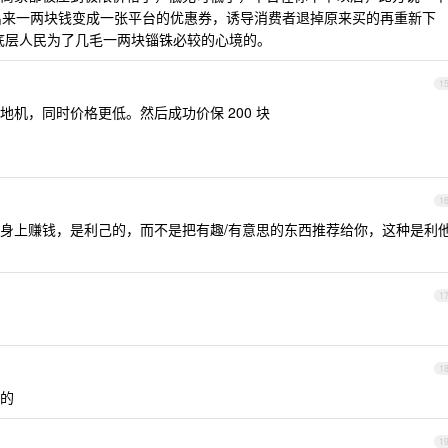
拿出来一两块钱变成一张平台的优惠券，诱导消费者退掉原来买的再重新下
解底层人民为了几毛一两块锱铢必较的心境的。
1
机，同时价格更低。然后成功价保 200 块
1
身上赚钱，是利己的，而不是把有趣/有意思的东西推荐给你，这种是利
1
1
的
1