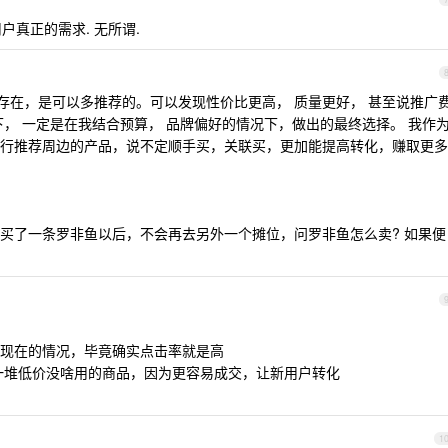
户真正的需求. 无所谓.
确存在，是可以多推荐的。可以发现性价比更高， 质量更好， 甚至说推广
下， 一定是在我结合预算， 品牌偏好的情况下，做出的最终选择。 我作
行推荐周边的产品，说不定顺手买，关联买，更加能提高转化，赚取更多
买了一条罗非鱼以后，不会再去另外一个摊位，问罗非鱼怎么卖? 如果便
出现现在的情况，毕竟确实点击率就是高
一堆低价没啥用的商品，因为更容易成交，让新用户转化
1