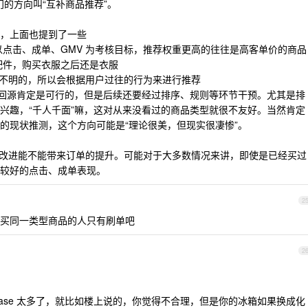
门的方向叫“互补商品推荐”。
，上面也提到了一些
是以点击、成单、GMV 为考核目标，推荐权重更高的往往是高客单价的商品
推配件，购买衣服之后还是衣服
是不明的，所以会根据用户过往的行为来进行推荐
召回源肯定是可行的，但是后续还要经过排序、规则等环节干预。尤其是排
兴趣，“千人千面”嘛，这对从来没看过的商品类型就很不友好。当然肯定
的现状推测，这个方向可能是“理论很美，但现实很凄惨”。
技术改进能不能带来订单的提升。可能对于大多数情况来讲，即使是已经买过
较好的点击、成单表现。
2
买同一类型商品的人只有刷单吧
2
ase 太多了，就比如楼上说的，你觉得不合理，但是你的冰箱如果换成化