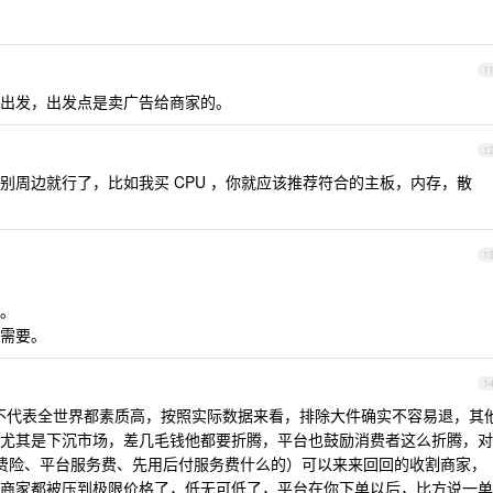
1
出发，出发点是卖广告给商家的。
1
别周边就行了，比如我买 CPU ，你就应该推荐符合的主板，内存，散
1
。
需要。
1
不代表全世界都素质高，按照实际数据来看，排除大件确实不容易退，其
尤其是下沉市场，差几毛钱他都要折腾，平台也鼓励消费者这么折腾，对
费险、平台服务费、先用后付服务费什么的）可以来来回回的收割商家，
商家都被压到极限价格了，低无可低了，平台在你下单以后，比方说一单