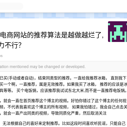
,电商网站的推荐算法是越做越烂了,
力不行？
ws
rmation mentioned may be changed or developed.
已买(手动或者自动)，结束同类型的推荐。一直给我推荐冰箱， 直到我下
买一个啊，一直推荐，属是无效推荐。如果我买了冰箱， 推荐的应该是
具等等。 买个电饭锅，应该推荐我试试东北大米,而不是一直推荐电饭锅
，就会一直在首页推荐这个博主的视频。好怕你错过了这个博主的任何视
频，不代表我喜欢这个博主的所有视频， 如果我怕错过，我会自己点击
爆了，就会一直产出同类的视频，导致同质化严重，然后取消关注
 ，无法根据自己的喜好来定制推荐。比如这段时间喜欢听民谣，只能自己