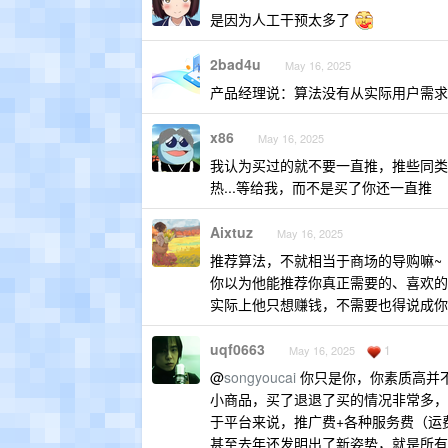
是因为人工干预太多了
2bad4u
May 16, 2025
产品经理说：算法没有从实际用户需求
x86
May 16, 2025
我认为买过的就不要一直推，推些同类
热...等给我，而不是买了你还一直推
Aixtuz
May 16, 2025
推荐算法，不就相当于商场的导购嘛~
你以为他能推荐你真正需要的、喜欢的
实际上他只想赚钱，不需要也得说成你
uqf0663
1
May 16, 2025
@
songyoucai
你只是你，你素质高并
小商品，买了退退了买的情况非常多，
于平台来说，推广费+各种服务费（运
甚至去年还发明出了新姿势，就是所有