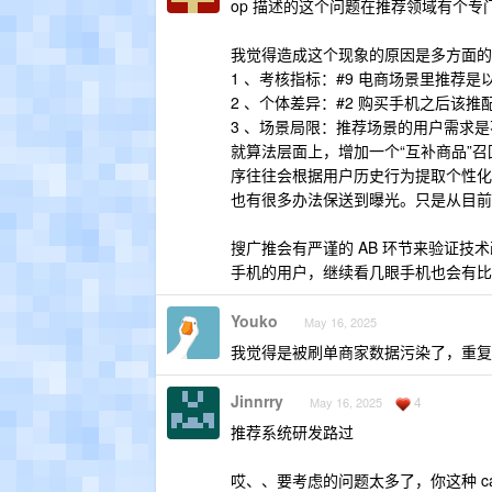
op 描述的这个问题在推荐领域有个专
我觉得造成这个现象的原因是多方面的
1 、考核指标：#9 电商场景里推荐
2 、个体差异：#2 购买手机之后该
3 、场景局限：推荐场景的用户需求
就算法层面上，增加一个“互补商品”
序往往会根据用户历史行为提取个性化
也有很多办法保送到曝光。只是从目前
搜广推会有严谨的 AB 环节来验证
手机的用户，继续看几眼手机也会有比
Youko
May 16, 2025
我觉得是被刷单商家数据污染了，重复
Jinnrry
4
May 16, 2025
推荐系统研发路过
哎、、要考虑的问题太多了，你这种 c