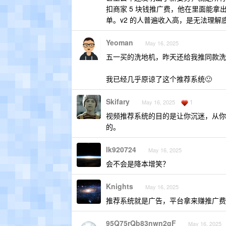
扣商家 5 块钱推广费，他在里面能
单。v2 的人普遍收入高，是无法理
Yeoman
May 16, 2025
五一买的洗地机，昨天还给我推同款洗地
我已经几乎原谅了这个推荐系统🙂
Skifary
1
May 16, 2025
视频推荐系统的目的是让你沉迷，从你
的。
lk920724
May 16, 2025
会不会是降本增笑？
Knights
May 16, 2025
推荐系统就是广告，平台拿来赚推广费
95Q75rQb83nwn2gF
May 16, 2025