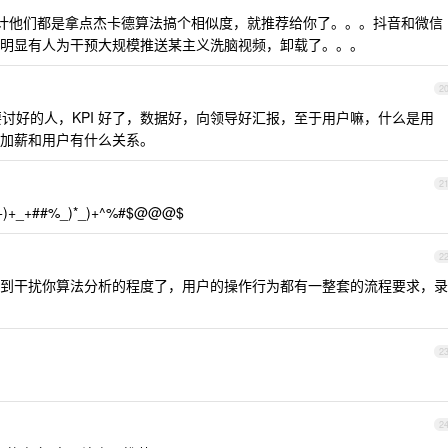
我估计他们都是拿点杰卡德算法搞个相似度，就推荐给你了。。。抖音和微信
明显有人为干预大规模推送某主义洗脑视频，卸载了。。。
2
需要讨好的人，KPI 好了，数据好，向领导好汇报，至于用户嘛，什么是用
加薪和用户有什么关系。
2
+_+##%_)*_)+^%#$@@@$
2
到干扰你算法分析的程度了，用户的操作行为都有一整套的流程要求，录
2
2