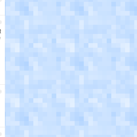
8
费
为
9
0