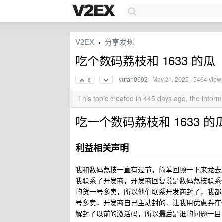
V2EX
分享发现
›
吃个数码荔枝和 1633 的瓜
yufan0692
·
May 21, 2025
· 5464 view
6
This topic created in 445 days ago, the info
吃一个数码荔枝和 1633 的
利益相关声明
我和数码荔枝一直有过节，简单回顾一下来龙去脉，N
我联系了开发商，开发商回复说是数码荔枝联系
的货一号多卖，所以他们联系开发商封了，我都
号多卖，开发商自己主动封的，让我用优惠券在
解封了以前的激活码，所以最后是谁的问题一目