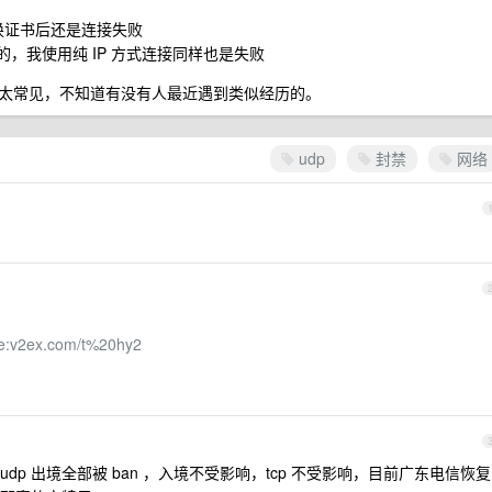
，更换证书后还是连接失败
问的，我使用纯 IP 方式连接同样也是失败
太常见，不知道有没有人最近遇到类似经历的。
udp
封禁
网络
te:v2ex.com/t%20hy2
udp 出境全部被 ban ，入境不受影响，tcp 不受影响，目前广东电信恢复