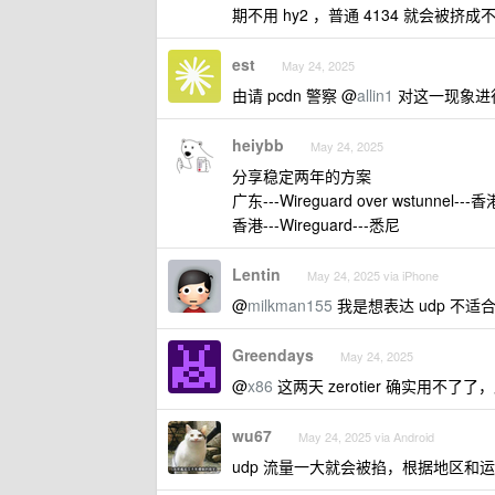
期不用 hy2 ，普通 4134 就会被挤成
est
May 24, 2025
由请 pcdn 警察 @
allin1
对这一现象进
heiybb
May 24, 2025
分享稳定两年的方案
广东---Wireguard over wstunnel---香
香港---Wireguard---悉尼
Lentin
May 24, 2025 via iPhone
@
milkman155
我是想表达 udp 不适合
Greendays
May 24, 2025
@
x86
这两天 zerotier 确实用不
wu67
May 24, 2025 via Android
udp 流量一大就会被掐，根据地区和