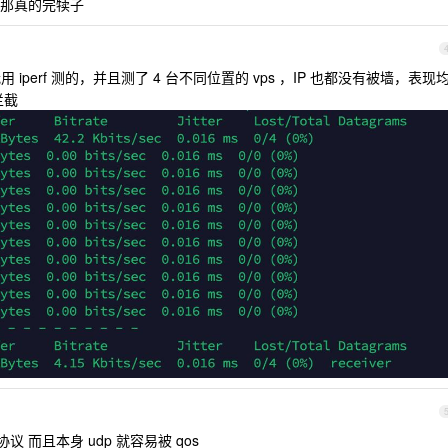
那真的完犊子
perf 测的，并且测了 4 台不同位置的 vps ，IP 也都没有被墙，表现
拦截
p 协议 而且本身 udp 就容易被 qos