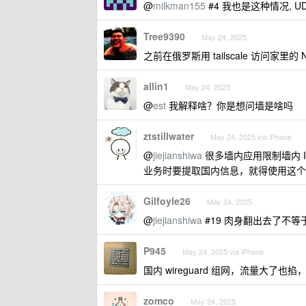
@
milkman155
#4 我也是这种情况, UDP 
Tree9390
May 24, 2025
之前在俄罗斯用 tailscale 访问家里的 
allin1
May 24, 2025
@
est
我解释啥？你是想问墙是啥吗
ztstillwater
May 24, 2025 via iPhone
@
jiejianshiwa
很多墙内应用限制墙内 IP
业务时要提取国内信息，就得使用这个 
Gilfoyle26
May 24, 2025
@
jiejianshiwa
#19 肉身翻出去了不等
P945
May 24, 2025 via iPhone
国内 wireguard 组网，流量大了也掐
zomco
May 24, 2025