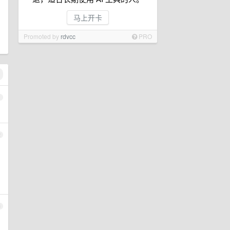
马上开卡
Promoted by
rdvcc
PRO
1
2
3