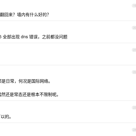
1
翻回来？墙内有什么好的？
2
115 全部出现 dns 错误，之前都没问题
2
2
包都是日常，何况是国际网络。
是偶然还是常态还是根本不限制呢。
2
可以的。
2