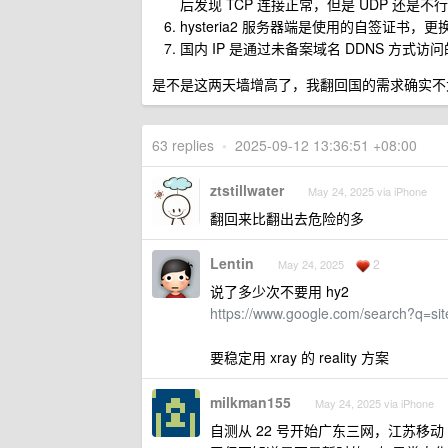
后发现 TCP 连接正常，但是 UDP 还是不行
hysteria2 服务器端是使用的自签证书
国内 IP 是通过未备案域名 DDNS 方式访
是不是这两天墙增高了，我翻回国的需求确实不
63 replies
•
2025-09-12 13:36:51 +08:00
ztstillwater
May 24, 2025 via iPhone
翻回来比翻出去危险的多
Lentin
2
May 24, 2025
说了多少次不要用 hy2
https://www.google.com/search?q=si
要稳定用 xray 的 reality 方案
milkman155
May 24, 2025 via iPhone
自测从 22 号开始广东三网，江苏移动 