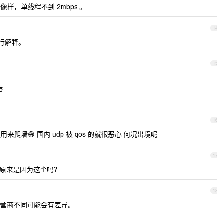
不像样，单线程不到 2mbps 。
1
行解释。
1
港
1
用来爬墙😅 国内 udp 被 qos 的就很恶心 何况出境呢
1
了了，原来是因为这个吗？
1
运营商不同可能会有差异。