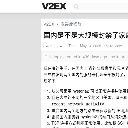
V2EX
宽带症候群
›
国内是不是大规模封禁了家庭
Tonni
·
May 24, 2025
· 15141 views
3
This topic created in 439 days ago, the info
我在海外生活，在国内 H 省的父母家里和我 A 省
三左右发现两个国内的服务器代理全部被封了，我
现如下
从父母家用 hysteria2 可以正常连
我在大陆外不同的三个地区（美国、澳洲
recent network activity
重启国内两个地方的路由器获取新的 IP 
更换国内服务器 hysteria2 的端口从海外
TCP 连接方式则能正常使用，比如我 SS