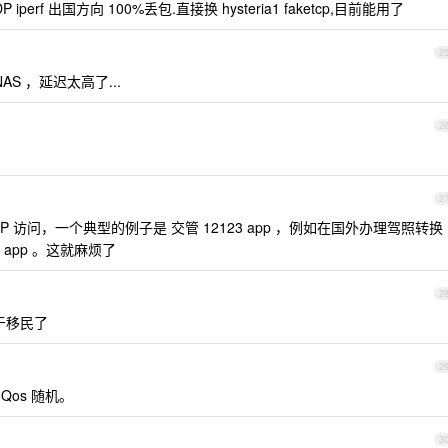
iperf 出国方向 100%丢包.直接换 hysteria1 faketcp,目前能用了
2
NAS ，延迟太高了...
2
2
 访问，一个典型的例子是 交管 12123 app ，例如在国外办理驾照转换
app 。这就麻烦了
2
于移民了
2
，Qos 随机。
3