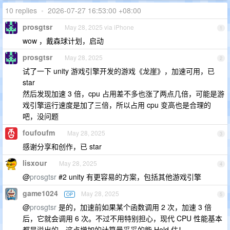
10 replies
•
2026-07-27 16:53:00 +08:00
prosgtsr
May 28, 2025 via iPhone
1
wow ，戴森球计划，启动
prosgtsr
May 28, 2025
2
试了一下 unity 游戏引擎开发的游戏《龙崖》，加速可用，已
star
然后发现加速 3 倍，cpu 占用差不多也涨了两点几倍，可能是游
戏引擎运行速度是加了三倍，所以占用 cpu 变高也是合理的
吧，没问题
foufoufm
May 28, 2025
3
感谢分享和创作，已 star
lisxour
May 28, 2025
4
@
prosgtsr
#2 unity 有更容易的方案，包括其他游戏引擎
game1024
May 28, 2025
OP
5
@
prosgtsr
是的，加速前如果某个函数调用 2 次，加速 3 倍
后，它就会调用 6 次。不过不用特别担心，现代 CPU 性能基本
都是溢出的，这点增加的计算量妥妥的能 Hold 住！