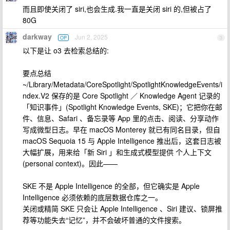
而且即使关闭了 siri,也会生成.我一直是关闭 siri 的,但被占了
80G
darkway
Jun 2, 2025
OP
3
以下是让 o3 去检索总结的:
要点总结
~/Library/Metadata/CoreSpotlight/SpotlightKnowledgeEvents/i
ndex.V2 保存的是 Core Spotlight ／ Knowledge Agent 记录的
「知识事件」(Spotlight Knowledge Events, SKE)；它把你在邮
件、信息、Safari 、备忘录等 App 里的点击、阅读、分享动作
写成微型日志。早在 macOS Monterey 就已有同名目录，但自
macOS Sequoia 15 与 Apple Intelligence 推出后，这套日志被
大幅扩展，用来给「新 Siri 」和生成式模型提供 个人上下文
(personal context)。因此——
SKE 不是 Apple Intelligence 的全部，但它确实是 Apple
Intelligence 必须依赖的底层数据仓库之一。
关闭或精简 SKE 只会让 Apple Intelligence 、Siri 建议、锁屏推
荐等功能失去“记忆”，并不会破坏普通的文件搜索。