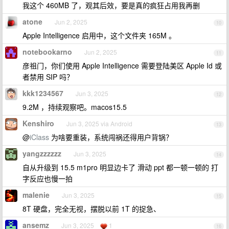
我这个 460MB 了，观其后效，要是真的疯狂占用我再删
atone
Jun 2, 2025
10
Apple Intelligence 启用中，这个文件夹 165M 。
notebookarno
Jun 2, 2025
11
彦祖门，你们使用 Apple Intelligence 需要登陆美区 Apple Id 或
者禁用 SIP 吗？
kkk1234567
Jun 3, 2025
12
9.2M ，持续观察吧。macos15.5
Kenshiro
Jun 3, 2025 via Android
13
@
iClass
为啥要重装，系统闯祸还得用户背锅？
yangzzzzzz
Jun 3, 2025
14
自从升级到 15.5 m1pro 明显边卡了 滑动 ppt 都一顿一顿的 打
字反应也慢一拍
malenie
Jun 3, 2025
15
8T 硬盘，完全无视，摆脱以前 1T 的捉急、
ansemz
Jun 3, 2025
1
16