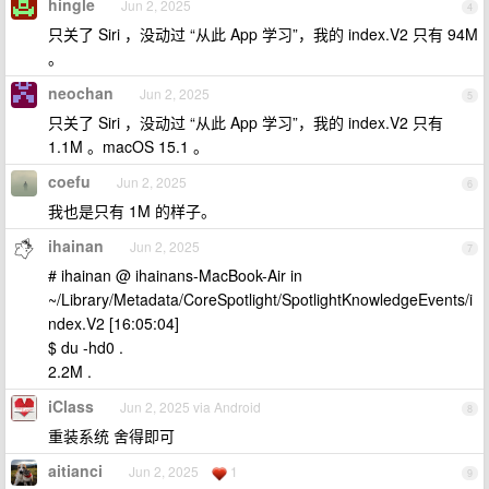
hingle
Jun 2, 2025
4
只关了 Siri ，没动过 “从此 App 学习”，我的 index.V2 只有 94M
。
neochan
Jun 2, 2025
5
只关了 Siri ，没动过 “从此 App 学习”，我的 index.V2 只有
1.1M 。macOS 15.1 。
coefu
Jun 2, 2025
6
我也是只有 1M 的样子。
ihainan
Jun 2, 2025
7
# ihainan @ ihainans-MacBook-Air in
~/Library/Metadata/CoreSpotlight/SpotlightKnowledgeEvents/i
ndex.V2 [16:05:04]
$ du -hd0 .
2.2M .
iClass
Jun 2, 2025 via Android
8
重装系统 舍得即可
aitianci
Jun 2, 2025
1
9