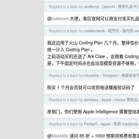
Replied to a topic by
andforce
OpenAI
使用礼品卡订
›
›
@
cutecore
大佬，美区官网可以用支付宝买礼品
Replied to a topic by
codeforwork
程序员
国内的 co
›
›
我这边用了火山 Coding Plan 几个月，整
统一计入 Coding Plan 。
之前活动买的还送了 Ark Claw ，会跟着 Cod
是，下午固定时间点也会出现模型资源不够用，
Replied to a topic by
miusmile
Telegram
电报接收不
›
›
购买 1 个月会员就可以收到电话播报验证码了
Replied to a topic by
darkway
Apple
macos 更新后,
›
›
彦祖门，你们使用 Apple Intelligence 需要登陆美
Replied to a topic by
Parker0
Apple
新款 macboo
›
›
@
MackMa
请问 85 折 + 1000 预案资格费