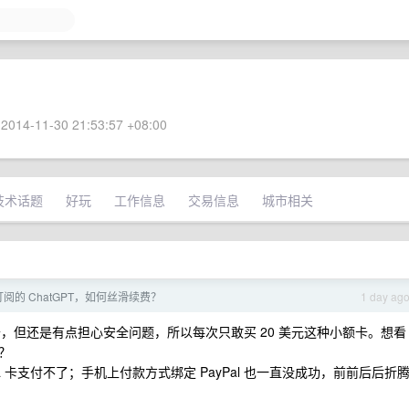
2014-11-30 21:53:57 +08:00
技术话题
好玩
工作信息
交易信息
城市相关
阅的 ChatGPT，如何丝滑续费？
1 day ag
，但还是有点担心安全问题，所以每次只敢买 20 美元这种小额卡。想看
？
 卡支付不了；手机上付款方式绑定 PayPal 也一直没成功，前前后后折