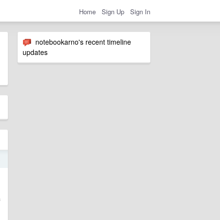
Home
Sign Up
Sign In
notebookarno's recent timeline
updates
o
腾