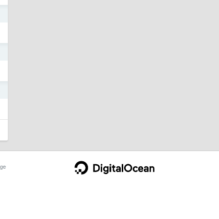
3
8
6
ge