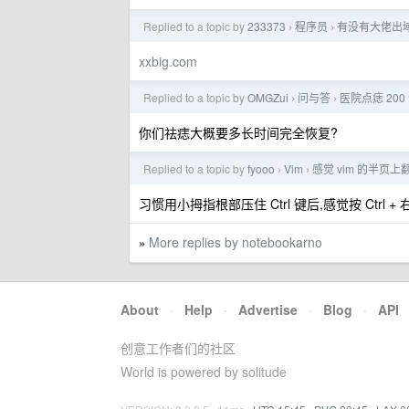
Replied to a topic by
233373
程序员
有没有大佬出
›
›
xxbig.com
Replied to a topic by
OMGZui
问与答
医院点痣 20
›
›
你们祛痣大概要多长时间完全恢复?
Replied to a topic by
fyooo
Vim
感觉 vim 的半页上翻
›
›
习惯用小拇指根部压住 Ctrl 键后,感觉按 Ctrl
More replies by notebookarno
»
About
·
Help
·
Advertise
·
Blog
·
API
创意工作者们的社区
World is powered by solitude