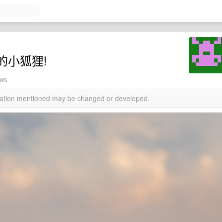
的小狐狸!
ews
rmation mentioned may be changed or developed.