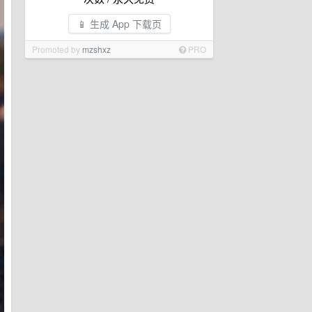
📱 生成 App 下载页
Promoted by
mzshxz
PRO