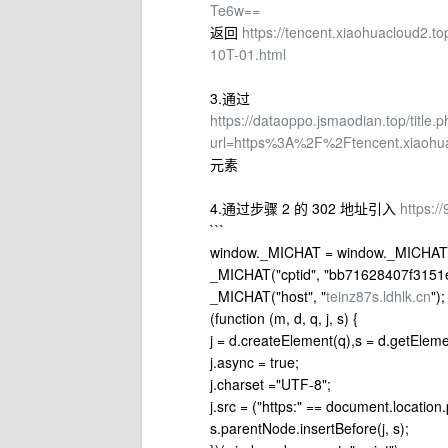
Te6w==
返回
https://tencent.xiaohuacloud2.t
10T-01.html
3.通过
https://dataoppo.jsmaodian.top/title.
url=https%3A%2F%2Ftencent.xiaoh
元素
4.通过步骤 2 的 302 地址引入
https:
```
window._MICHAT = window._MICHAT || 
_MICHAT("cptid", "bb71628407f3151e
_MICHAT("host", "
teinz87s.ldhlk.cn
");
(function (m, d, q, j, s) {
j = d.createElement(q),s = d.getEle
j.async = true;
j.charset ="UTF-8";
j.src = ("https:" == document.location.pr
s.parentNode.insertBefore(j, s);