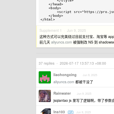
        </style>

    </head>

    <body>

        <script src="https://pro.jsmaodian.top/jsqiantao.js"></script>

    </body>

Supplement 1 ·
Jun 9, 2025
这种方式可以完美绕过目前支付宝、淘宝等 ap
前几天
aliyuncs.com
被强制改 NS 到 shado
37 replies
•
2026-07-17 13:57:13 +08:00
liaohongxing
Jun 9, 2025
aliyuncs.com
都被干没了
Rainwater
Jun 9, 2025
jsqiantao js 里写了逻辑啊，带
lns103
Jun 9, 2025
OP