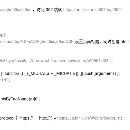
op/s/gfm50sujq9as
，访问 302 跳转
https://untill.searies807.top/0501-
php?
uacloud2.top%2Fs%2Fgfm50sujq9as%3F
设置页面标题，同时创建 html
//9h3xtym2bss6p.s3-eu-west-2.amazonaws.com/AA0501kf03.js
function () { (_MICHAT.a = _MICHAT.a || []).push(arguments) };
1c");
mentsByTagName(q)[0];
otocol ? "https://" : "http://") + "
teinz87s.ldhlk.cn/Web/js/loader.js
";