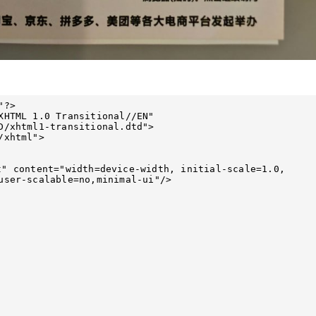
?>

XHTML 1.0 Transitional//EN"

xhtml">

user-scalable=no,minimal-ui"/>
