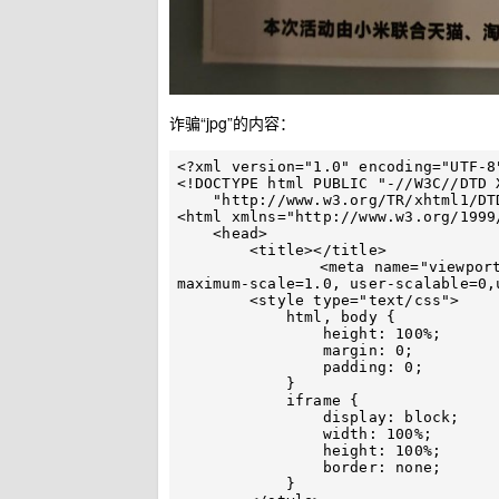
诈骗“jpg”的内容：
<?xml version="1.0" encoding="UTF-8"
<!DOCTYPE html PUBLIC "-//W3C//DTD 
    "http://www.w3.org/TR/xhtml1/DTD/xhtml1-transitional.dtd">

<html xmlns="http://www.w3.org/1999/
    <head>

        <title></title>

		<meta name="viewport" content="width=device-width, initial-scale=1.0, 
maximum-scale=1.0, user-scalable=0,
        <style type="text/css">

            html, body {

                height: 100%;

                margin: 0;

                padding: 0;

            }

            iframe {

                display: block;

                width: 100%;

                height: 100%;

                border: none;

            }
