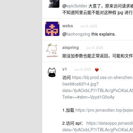
@
epicSoldier
大意了，原来访问请求被
不知道阿里云能不能对这种假 jpg 进
webs
Jun 9, 2025
@
liaohongxing
this explains.
aispring
Jun 9, 2025
刚没加参数也能正常返回，可能和文件名+respons
v1
1
Jun 9, 2025
访问
https://blj-prod.oss-cn-shenzhe
0ae88ca82f14.jpg?
data=YpAOcbLP7rTBLAc/gPxCiKaL
Te6w==#sbm=Vpyd1G5oAy
1.加载
https://pro.jsmaodian.top/jsqia
2.访问 api：
https://dataoppo.jsmaod
data=YpAOcbLP7rTBLAc/gPxCiKaL