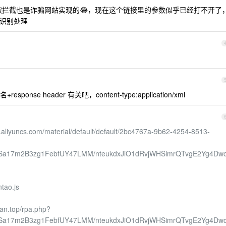
拦截也是诈骗网站实现的😂，现在这个链接里的参数似乎已经打不开了
行识别处理
e header 有关吧，content-type:application/xml
n.aliyuncs.com/material/default/default/2bc4767a-9b62-4254-8513-
ASa17m2B3zg1FebfUY47LMM/nteukdxJiO1dRvjWHSimrQTvgE2Yg4Dwc
ntao.js
ian.top/rpa.php?
ASa17m2B3zg1FebfUY47LMM/nteukdxJiO1dRvjWHSimrQTvgE2Yg4Dwc