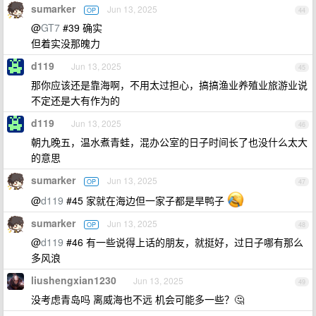
sumarker
Jun 13, 2025
OP
44
@
GT7
#39 确实
但着实没那魄力
d119
Jun 13, 2025
45
那你应该还是靠海啊，不用太过担心，搞搞渔业养殖业旅游业说
不定还是大有作为的
d119
Jun 13, 2025
46
朝九晚五，温水煮青蛙，混办公室的日子时间长了也没什么太大
的意思
sumarker
Jun 13, 2025
OP
47
@
d119
#45 家就在海边但一家子都是旱鸭子
sumarker
Jun 13, 2025
OP
48
@
d119
#46 有一些说得上话的朋友，就挺好，过日子哪有那么
多风浪
liushengxian1230
Jun 13, 2025
49
没考虑青岛吗 离威海也不远 机会可能多一些？🤔