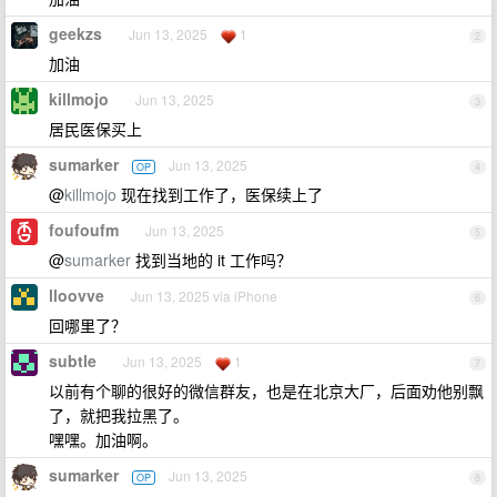
geekzs
Jun 13, 2025
1
2
加油
killmojo
Jun 13, 2025
3
居民医保买上
sumarker
Jun 13, 2025
OP
4
@
killmojo
现在找到工作了，医保续上了
foufoufm
Jun 13, 2025
5
@
sumarker
找到当地的 it 工作吗？
lloovve
Jun 13, 2025 via iPhone
6
回哪里了？
subtle
Jun 13, 2025
1
7
以前有个聊的很好的微信群友，也是在北京大厂，后面劝他别飘
了，就把我拉黑了。
嘿嘿。加油啊。
sumarker
Jun 13, 2025
OP
8