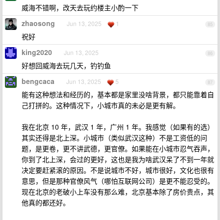
威海不错啊，改天去玩约楼主小酌一下
zhaosong
Jun 13, 2025
1
85
祝好
king2020
Jun 13, 2025
86
好想回威海去玩几天，钓钓鱼
bengcaca
Jun 13, 2025
5
87
能有这种想法和经历的，基本都是家里没啥背景，都只能靠着自
己打拼的。这种情况下，小城市真的未必是更有解。
我在北京 10 年，武汉 1 年，广州 1 年。我感觉（如果有的选）
其实还得是北上深。小城市（类似武汉这种）不是工资低的问
题，是更卷，更不讲武德，更官僚。如果能在小城市忍气吞声，
你到了北上深，会过的更好，这也是我为啥武汉呆了不到一年就
决定要赶紧滚的原因。不是说城市不好，城市很好，文化也很有
意思，但是那种官僚风气（哪怕互联网公司）是更不能忍受的。
现在北京的老破小上车没有那么难，北京基本除了房价贵点，其
他真的都还好。