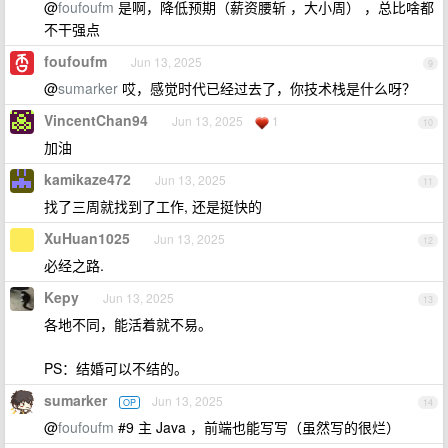
@
foufoufm
是啊，降低预期（薪资腰斩 ，大小周） ，总比啥都
不干强点
foufoufm
Jun 13, 2025
9
@
sumarker
哎，感觉时代已经过去了，你技术栈是什么呀？
VincentChan94
Jun 13, 2025
1
10
加油
kamikaze472
Jun 13, 2025
11
找了三周就找到了工作, 还是挺快的
XuHuan1025
Jun 13, 2025
12
必经之路.
Kepy
Jun 13, 2025
13
各地不同，能活着就不易。
PS：结婚可以不结的。
sumarker
Jun 13, 2025
OP
14
@
foufoufm
#9 主 Java ，前端也能写写（虽然写的很烂）