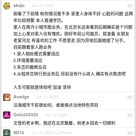
akaju
Jun 13, 2025
81
刚看了下前情 和你情况差不多 家里人身体不好 心脏的问题 这两
年比较频繁 本人普通学历。
家人在南方小城市跑业务，在北京长远来看到后期确实是个问题
加上心里对家人也有愧疚。刚好年前公司裁员，就准备 女朋友
老家河北 有喜欢的工作 不愿意走 因为异地后面她提了分手。
目前跟着家人跑业务
1.家人相处模式需要适应
2.环境需要适应
3.失恋的截断反应
4.从程序员转行到业务后 目前没有什么收入 确实有点焦虑吧
人生可能就是体验吧 加油 坚持
Avedge
Jun 13, 2025
82
沿海城市干民宿如何，或者搞点当地特色项目
Gnio233333
Jun 13, 2025
83
文登的老乡啊，我还在北京飘着，祝老乡回去一切顺利
SD10
Jun 13, 2025 via iPhone
84