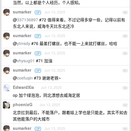
当然，以上都是个人经历，个人感知。
sumarker
Jun 13, 2025
OP
88
@
337136897
#72 值得来看，不过记得多穿一些，记得以前有
东北人来说，威海冬天比东北还冷
sumarker
Jun 13, 2025
OP
89
@
ytmsdy
#76 最差打螺丝，也不能一上来就打螺丝，哈哈
sumarker
Jun 13, 2025
OP
90
@
vhysug01
#71 加油
sumarker
Jun 13, 2025
OP
91
@
coefuqin
#73 谢谢老铁~
EdwardXia
Jun 13, 2025
92
op 加个绿泡泡，同北漂想去威海定居
phoenixG
Jun 13, 2025
93
北京扛到最后，不能落户，跟着娃上学也是只能走。其实不如去
其他能落户的大城市
sumarker
Jun 13, 2025
OP
94