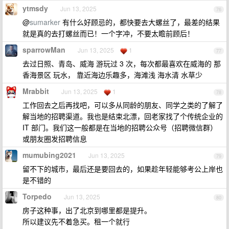
ytmsdy
Jun 13, 2025
76
@
sumarker
有什么好顾忌的，都快要去大螺丝了，最差的结果
就是真的去打螺丝而已！一个字冲，不要太瞻前顾后！
sparrowMan
Jun 13, 2025
1
77
去过日照、青岛、威海 游玩过 3 次，每次都最喜欢在威海的 那
香海景区 玩水， 靠近海边乐趣多，海滩浅 海水清 水草少
Mrabbit
Jun 13, 2025
1
78
工作回去之后再找吧，可以多从同龄的朋友、同学之类的了解了
解当地的招聘渠道。我也是结束北漂，回老家找了个传统企业的
IT 部门。我们这一般都是在当地的招聘公众号（招聘微信群）
或朋友圈发招聘信息
mumubing2021
Jun 13, 2025
79
留不下的城市，最后还是要回去的，如果趁年轻能够考公上岸也
是不错的
Torpedo
Jun 13, 2025
80
房子这种事，出了北京到哪里都是提升。
所以建议先不着急买。租一个就行