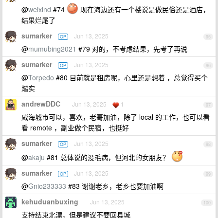
@
weixind
#74
现在海边还有一个楼说是做民俗还是酒店，
结果烂尾了
sumarker
Jun 13, 2025
OP
95
@
mumubing2021
#79 对的，不考虑结果，先考了再说
sumarker
Jun 13, 2025
OP
96
@
Torpedo
#80 目前就是租房呢，心里还是想着 ，总觉得买个
踏实
andrewDDC
Jun 13, 2025
1
97
威海城市可以，喜欢，老哥加油，除了 local 的工作，也可以看
看 remote ，副业做个民宿，也挺好
sumarker
Jun 13, 2025
OP
98
@
akaju
#81 总体说的没毛病，但河北的女朋友？
sumarker
Jun 13, 2025
OP
99
@
Gnio233333
#83 谢谢老乡，老乡也要加油啊
kehuduanbuxing
Jun 13, 2025
100
支持结束北漂，但是建议不要回县城