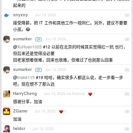
起来的
xnyxny
Jun 13, 2025
21
接受降薪，把 IT 工作和其他工作一视同仁。另外，建议不要要
小孩。😂
sumarker
Jun 13, 2025
OP
22
@
XuHuan1025
#12 以前在北京的时候其实觉得扛一抗 也行，
但后来还是觉得没必要
回老家想着很难，回来也很难，但难过了也就那么回事
sumarker
Jun 13, 2025
OP
23
@
make115
#19 哈哈，确实很多人都这么说，走一步看一步
吧，现在想不了那么远
HarryCheng
Jun 13, 2025 via Android
1
24
感谢分享，加油
ZGame
Jun 13, 2025
1
25
加油
lwldcr
Jun 13, 2025
26