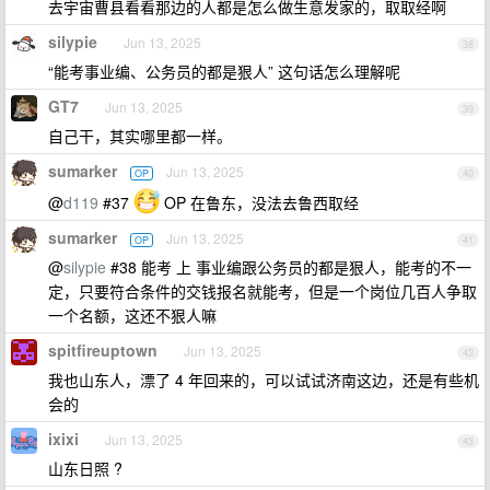
去宇宙曹县看看那边的人都是怎么做生意发家的，取取经啊
silypie
Jun 13, 2025
38
“能考事业编、公务员的都是狠人” 这句话怎么理解呢
GT7
Jun 13, 2025
39
自己干，其实哪里都一样。
sumarker
Jun 13, 2025
OP
40
@
d119
#37
OP 在鲁东，没法去鲁西取经
sumarker
Jun 13, 2025
OP
41
@
silypie
#38 能考 上 事业编跟公务员的都是狠人，能考的不一
定，只要符合条件的交钱报名就能考，但是一个岗位几百人争取
一个名额，这还不狠人嘛
spitfireuptown
Jun 13, 2025
42
我也山东人，漂了 4 年回来的，可以试试济南这边，还是有些机
会的
ixixi
Jun 13, 2025
43
山东日照 ?