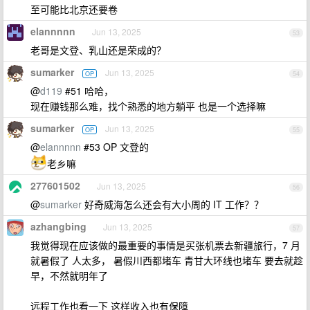
至可能比北京还要卷
elannnnn
Jun 13, 2025
53
老哥是文登、乳山还是荣成的？
sumarker
Jun 13, 2025
OP
54
@
d119
#51 哈哈，
现在赚钱那么难，找个熟悉的地方躺平 也是一个选择嘛
sumarker
Jun 13, 2025
OP
55
@
elannnnn
#53 OP 文登的
老乡嘛
277601502
Jun 13, 2025
56
@
sumarker
好奇威海怎么还会有大小周的 IT 工作？？
azhangbing
Jun 13, 2025
57
我觉得现在应该做的最重要的事情是买张机票去新疆旅行，7 月
就暑假了 人太多， 暑假川西都堵车 青甘大环线也堵车 要去就趁
早，不然就明年了
远程工作也看一下 这样收入也有保障