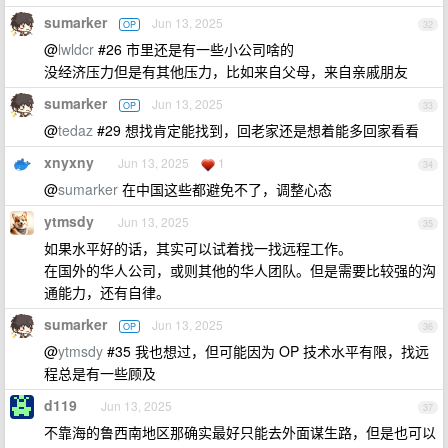
sumarker
Jun 13, 2025
OP
32
@
lwldcr
#26 市里还是有一些小公司啥的
没经济压力但是有其他压力，比如来自父母，来自亲戚朋友
sumarker
Jun 13, 2025
OP
33
@
tedaz
#29 想找肯定能找到，回老家还是想着能多回家看看
xnyxny
Jun 13, 2025
1
34
@
sumarker
在中国这些都避免不了，调整心态
ytmsdy
Jun 13, 2025
35
如果水平好的话，其实可以试着找一找远程工作。
在国外的华人公司，或则其他的华人团队。但是需要比较强的沟
通能力，还有自律。
sumarker
Jun 13, 2025
OP
36
@
ytmsdy
#35 我也想过，但可能因为 OP 技术水平有限，找远
程总是有一些顾及
d119
Jun 13, 2025
37
不靠海的鲁西南地区那确实最好只能去外面谋生路，但是也可以