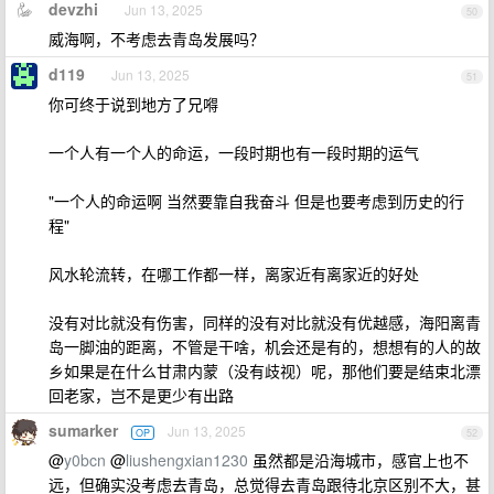
devzhi
Jun 13, 2025
50
威海啊，不考虑去青岛发展吗？
d119
Jun 13, 2025
51
你可终于说到地方了兄嘚
一个人有一个人的命运，一段时期也有一段时期的运气
"一个人的命运啊 当然要靠自我奋斗 但是也要考虑到历史的行
程"
风水轮流转，在哪工作都一样，离家近有离家近的好处
没有对比就没有伤害，同样的没有对比就没有优越感，海阳离青
岛一脚油的距离，不管是干啥，机会还是有的，想想有的人的故
乡如果是在什么甘肃内蒙（没有歧视）呢，那他们要是结束北漂
回老家，岂不是更少有出路
sumarker
Jun 13, 2025
OP
52
@
y0bcn
@
liushengxian1230
虽然都是沿海城市，感官上也不
远，但确实没考虑去青岛，总觉得去青岛跟待北京区别不大，甚