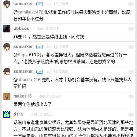
sumarker
Jun 13, 2025
OP
15
@
kamikaze472
没找到工作的时候每天都感觉十分煎熬，说度
日如年都不过分
ubbcou
Jun 13, 2025
16
非要 IT ，感觉还是得线上线下同时找
sumarker
Jun 13, 2025
OP
17
@
Kepy
#13 对，各地差异很大，但既然活着就想再过的好一
点，“老婆孩子热炕头”的思想根深蒂固，还是想找个的
sumarker
Jun 13, 2025
OP
18
@
ubbcou
#16 是的，人才市场机会基本没有，线下只能找熟人
帮忙问
make115
Jun 13, 2025
19
呆两年你就想出去了
d119
Jun 13, 2025
20
话说山东道北京其实很近，尤其如果你是靠近河北天津的那些地
方，不过山东的传统观念比较强，认为体制内才是好的，但是另
一方面来看，山东有很多不小的民营企业都是从小地方小规模搞