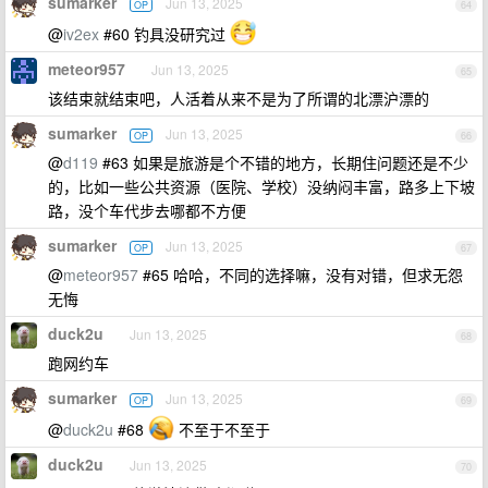
sumarker
Jun 13, 2025
OP
64
@
iv2ex
#60 钓具没研究过
meteor957
Jun 13, 2025
65
该结束就结束吧，人活着从来不是为了所谓的北漂沪漂的
sumarker
Jun 13, 2025
OP
66
@
d119
#63 如果是旅游是个不错的地方，长期住问题还是不少
的，比如一些公共资源（医院、学校）没纳闷丰富，路多上下坡
路，没个车代步去哪都不方便
sumarker
Jun 13, 2025
OP
67
@
meteor957
#65 哈哈，不同的选择嘛，没有对错，但求无怨
无悔
duck2u
Jun 13, 2025
68
跑网约车
sumarker
Jun 13, 2025
OP
69
@
duck2u
#68
不至于不至于
duck2u
Jun 13, 2025
70