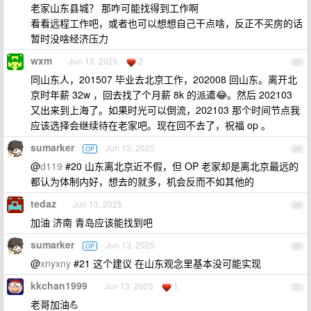
老家山东县城？ 那咋可能找得到工作啊
看看远程工作吧，或者也可以想想自己干点啥，反正不买房的话
暂时没啥经济压力
wxm
Jun 13, 2025
2
27
同山东人，201507 毕业去北京工作，202008 回山东。离开北
京时年薪 32w ，回去找了个月薪 8k 的派遣😂。然后 202103
又出来到上海了。如果时光可以倒流，202103 那个时间节点我
应该选择会继续待在老家吧。现在回不去了，祝福 op 。
sumarker
Jun 13, 2025
OP
28
@
d119
#20 山东离北京近不假，但 OP 老家却是离北京最远的
都认为体制内好，想去的就多，机会反而不如其他的
tedaz
Jun 13, 2025
29
加油 济南 青岛应该能找到吧
sumarker
Jun 13, 2025
OP
30
@
xnyxny
#21 这个建议 在山东观念里基本没可能实现
kkchan1999
Jun 13, 2025
1
31
老哥加油💪