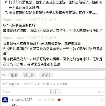
比较好的消息是，回来了还没去过医院，医保虽然断了，但到现
在为止还没什么影响
要说有影响就是看着银行卡里余额每天都在减少有点不安……
Supplement 1 · 2025 年 6 月 13 日
OP 老家是威海的县城
威海是旅游城市，消费水平基本跟北京持平，但收入就完全没法比了
Supplement 2 · 2025 年 6 月 13 日
我看到有人觉得青岛对 IT 来说机会更多，或许更适合
但 OP 回威海的初衷其实是为例离家更近一些（为了能多回家陪陪父
母）
青岛我虽然没去过，以后可能会去看看，回来之前也考虑过，无论是
在青岛、济南 ，相对来说离家都有些远
北漂
找工作
社保卡
171 replies
•
2025-07-10 11:07:37 +08:00
Page 1
1
of 2
2
fengzigg9527
Jun 13, 2025
1
1
加油