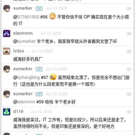
sumarker
Jun 13, 2025
OP
58
@
277601502
#56
不管你信不信 OP 确实现在是个大小周
的 IT
elannnnn
Jun 13, 2025
59
@
sumarker
半个老乡，我家很早就从外省搬到文登了🤣
iv2ex
Jun 13, 2025
60
威海好多钓具厂
sumarker
Jun 13, 2025
OP
61
@
azhangbing
#57
虽然结束北漂了，但是完全不想出门旅
行（这也是为什么回老家而不是换一个城市）
sumarker
Jun 13, 2025
OP
62
@
elannnnn
#59 哈哈 半个老乡好
d119
Jun 13, 2025
63
威海我是呆过，IT 工作有，但是比较少，所以后来还是走了，
虽然待得时间不长，但是印象还是很深的，是个好地方