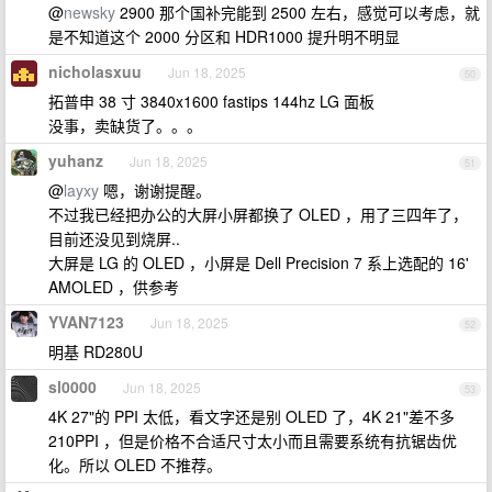
@
newsky
2900 那个国补完能到 2500 左右，感觉可以考虑，就
是不知道这个 2000 分区和 HDR1000 提升明不明显
nicholasxuu
Jun 18, 2025
50
拓普申 38 寸 3840x1600 fastips 144hz LG 面板
没事，卖缺货了。。。
yuhanz
Jun 18, 2025
51
@
layxy
嗯，谢谢提醒。
不过我已经把办公的大屏小屏都换了 OLED ，用了三四年了，
目前还没见到烧屏..
大屏是 LG 的 OLED ，小屏是 Dell Precision 7 系上选配的 16'
AMOLED ，供参考
YVAN7123
Jun 18, 2025
52
明基 RD280U
sl0000
Jun 18, 2025
53
4K 27"的 PPI 太低，看文字还是别 OLED 了，4K 21"差不多
210PPI ，但是价格不合适尺寸太小而且需要系统有抗锯齿优
化。所以 OLED 不推荐。