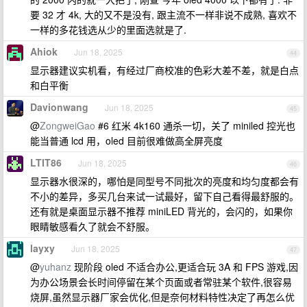
要 32 才 4k, 大的又不是没有, 跟主流不一样非说不成熟, 喜欢不
一样的多花钱选从少的里面选就是了.
Ahiok
Jun 18, 2025
44
显示器建议实机看，有经过厂商校准的色彩大差不差，就是白点
和白平衡
Davionwang
Jun 18, 2025
45
@
ZongweiGao
#6 红米 4k160 通杀一切，关了 miniled 控光也
能当普通 lcd 用，oled 目前很难做高全屏亮度
LTIT86
Jun 18, 2025
46
显示器水很深的，哪怕是同型号不同批次的亮度和均匀度都会有
不小的差异，多买几台来试一试最好，留下自己看得最舒服的。
还有就是桌面显示器不推荐 miniLED 背光的，会闪的，如果你
眼睛敏感看久了就会不舒服。
layxy
Jun 18, 2025
47
@
yuhanz
现阶段 oled 不适合办公,更适合玩 3A 和 FPS 游戏,因
为办公场景会长时间停留在某个页面或者常驻某个软件,很容易
烧屏,虽然显示器厂家会优化,但是奈何材料特性决定了再怎么优