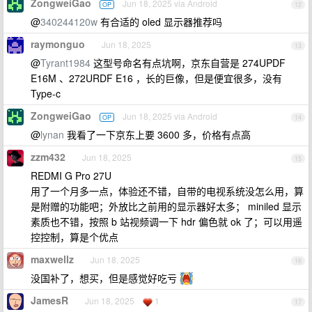
ZongweiGao
Jun 18, 2025 via Android
OP
12
@
340244120w
有合适的 oled 显示器推荐吗
raymonguo
Jun 18, 2025
13
@
Tyrant1984
这型号命名有点坑啊，京东自营是 274UPDF
E16M 、272URDF E16 ，长的巨像，但是便宜很多，没有
Type-c
ZongweiGao
Jun 18, 2025 via Android
OP
14
@
lynan
我看了一下京东上要 3600 多，价格有点高
zzm432
Jun 18, 2025
15
REDMI G Pro 27U
用了一个月多一点，体验还不错，自带的电视系统没怎么用，算
是附赠的功能吧；外放比之前用的显示器好太多； miniled 显示
素质也不错，按照 b 站视频调一下 hdr 偏色就 ok 了；可以用遥
控控制，算是个优点
maxwellz
Jun 18, 2025
16
没国补了，想买，但是感觉好吃亏
JamesR
Jun 18, 2025
1
17