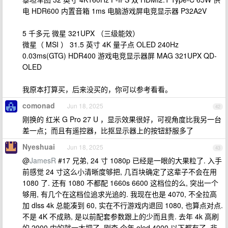
电 HDR600 内置音箱 1ms 电脑游戏屏电竞显示器 P32A2V
5 千多元 微星 321UPX （三级能效）
微星（ MSI ） 31.5 英寸 4K 量子点 OLED 240Hz
0.03ms(GTG) HDR400 游戏电竞显示器屏 MAG 321UPX QD-
OLED
我原本打算买，后来没买的，你可以参考看看。
comonad
Jun 18, 2025
42
刚换的 红米 G Pro 27 U ，显示效果很好，可视角度比我另一台
差一点；而且有遥控器，比抠显示器上的按钮舒服多了
Nyeshuai
Jun 18, 2025
43
@
JamesR
#17 兄弟, 24 寸 1080p 已经是一眼的大果粒了. 入手
前感觉 24 寸这么小清晰度够把, 几百块确定了这辈子不会在用
1080 了. 还有 1080 不都配 1660s 6600 这档位的么, 突出一个
够用, 有几个在这档位追求光追的. 我现在也是 4070, 不全拉高
加 dlss 4k 总能凑到 60, 实在不行游戏内退回 1080, 也算点对点.
不是 4K 不成熟, 是以前配套参数跟上的少而且贵. 去年 4k 高刷
的 2000 内的就一大把了, 刚查 今年 oled 4000 以下都有了. 非