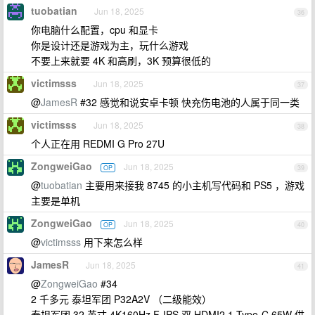
tuobatian
Jun 18, 2025
36
你电脑什么配置，cpu 和显卡
你是设计还是游戏为主，玩什么游戏
不要上来就要 4K 和高刷，3K 预算很低的
victimsss
Jun 18, 2025
37
@
JamesR
#32 感觉和说安卓卡顿 快充伤电池的人属于同一类
victimsss
Jun 18, 2025
38
个人正在用 REDMI G Pro 27U
ZongweiGao
Jun 18, 2025
OP
39
@
tuobatian
主要用来接我 8745 的小主机写代码和 PS5 ，游戏
主要是单机
ZongweiGao
Jun 18, 2025
OP
40
@
victimsss
用下来怎么样
JamesR
Jun 18, 2025
41
@
ZongweiGao
#34
2 千多元 泰坦军团 P32A2V （二级能效）
泰坦军团 32 英寸 4K160Hz F-IPS 双 HDMI2.1 Type-C 65W 供