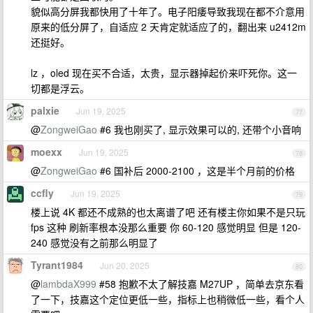
貌似高分屏我都快用了十年了。电子阳痿导致我现在都不介意用
原来的低分屏了，自适应 2 天肯定就适应了的，翻出来 u2412m
还挺好。
lz ，oled 现在买不合适，太贵，显示器掉起价来吓死你。这一
切都是浮云。
palxie
Jun 19, 2025
77
@
ZongweiGao
#6 我也刚买了, 显示效果可以的, 还带个小音响
moexx
Jun 19, 2025
78
@
ZongweiGao
#6 国补后 2000-2100 ，这是半个月前的价格
ccfly
Jun 19, 2025
79
楼上说 4K 都还不成熟的也太离谱了吧 还有楼主你如果不是只玩
fps 这种 刷新率根本没那么重要 你 60-120 感觉明显 但是 120-
240 感觉没有之前那么明显了
Tyrant1984
Jun 20, 2025
80
@
lambdaX999
#58 抱歉不太了解技嘉 M27UP ，简单去京东看
了一下，技嘉这个定位更低一些，指标上也稍微低一些，看个人