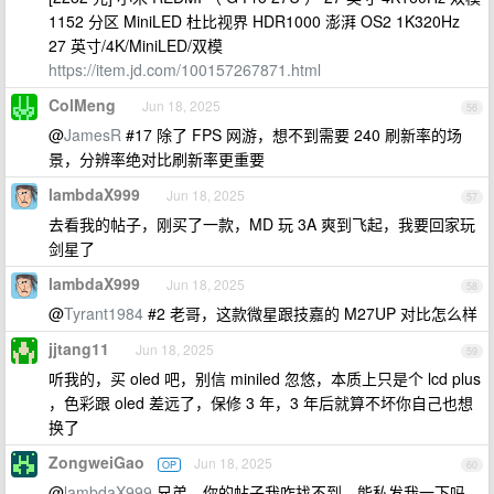
1152 分区 MiniLED 杜比视界 HDR1000 澎湃 OS2 1K320Hz
27 英寸/4K/MiniLED/双模
https://item.jd.com/100157267871.html
ColMeng
Jun 18, 2025
56
@
JamesR
#17 除了 FPS 网游，想不到需要 240 刷新率的场
景，分辨率绝对比刷新率更重要
lambdaX999
Jun 18, 2025
57
去看我的帖子，刚买了一款，MD 玩 3A 爽到飞起，我要回家玩
剑星了
lambdaX999
Jun 18, 2025
58
@
Tyrant1984
#2 老哥，这款微星跟技嘉的 M27UP 对比怎么样
jjtang11
Jun 18, 2025
59
听我的，买 oled 吧，别信 miniled 忽悠，本质上只是个 lcd plus
，色彩跟 oled 差远了，保修 3 年，3 年后就算不坏你自己也想
换了
ZongweiGao
Jun 18, 2025
OP
60
@
lambdaX999
兄弟，你的帖子我咋找不到，能私发我一下吗