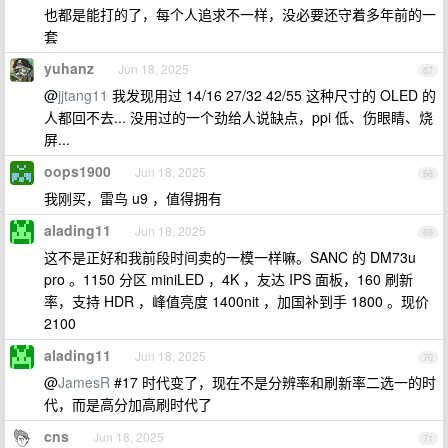
也都是能打的了，每个人追求不一样，没必要还守着多年前的一
套
yuhanz
Jun 18, 2025
67
@
jjtang11
我发现用过 14/16 27/32 42/55 这种尺寸的 OLED 的
人都回不去... 没用过的一个劲给人说缺点，ppi 低、伤眼睛、烧
屏...
oops1900
Jun 18, 2025
68
我刚买，雷鸟 u9 ，值得拥有
alading11
Jun 18, 2025
69
这不是正好和我前段时间卖的一模一样嘛。SANC 的 DM73u
pro 。1150 分区 miniLED ，4K ，友达 IPS 面板，160 刷新
率，支持 HDR ，峰值亮度 1400nit ，加国补到手 1800 。现价
2100
alading11
Jun 18, 2025
70
@
JamesR
#17 时代变了，现在不是分辨率和刷新率二选一的时
代，而是高分加高刷时代了
cns
Jun 18, 2025
71