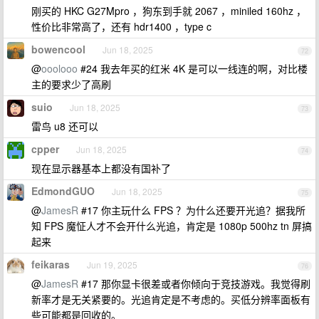
刚买的 HKC G27Mpro ，狗东到手就 2067 ，miniled 160hz ，
性价比非常高了，还有 hdr1400 ，type c
bowencool
Jun 18, 2025
72
@
ooolooo
#24 我去年买的红米 4K 是可以一线连的啊，对比楼
主的要求少了高刷
suio
Jun 18, 2025
73
雷鸟 u8 还可以
cpper
Jun 18, 2025
74
现在显示器基本上都没有国补了
EdmondGUO
Jun 18, 2025
75
@
JamesR
#17 你主玩什么 FPS ？为什么还要开光追？据我所
知 FPS 魔怔人才不会开什么光追，肯定是 1080p 500hz tn 屏搞
起来
feikaras
Jun 19, 2025
76
@
JamesR
#17 那你显卡很差或者你倾向于竞技游戏。我觉得刷
新率才是无关紧要的。光追肯定是不考虑的。买低分辨率面板有
些可能都是回收的。