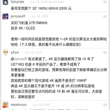
fairytale
Jun 18, 2025 via Android
27
泰坦军团那个 32’ 160hz 600nit 2200 元
jerrywolf
Jun 18, 2025
28
买的飞利浦 27E1N8900
到手 5K / OLED
使用一段时间后就是感觉跟其他 1~2K 的显示屏没太大差别啊哈
哈哈（个人体感，真的看不出来什么细微区别）
yhxx
Jun 18, 2025
29
@
JamesR
有点离谱了，4K 显示器我都用了快 10 年了
U2718Q 也是 8 年前的产品了，哪里不成熟了
你要是玩打枪之类的游戏，预算有限的前提下刷新率确实比分辨
率更重要
其他类型的哪个现代游戏 4K 画质不是吊打 1080P
再说 4K 显示器又不是不能开 1K 或 2K 的分辨率玩游戏
更别说日常还要写点代码的话 1K 和 4K 毫无可比性，大就是
好，清晰就是好
msaionyc
Jun 18, 2025
30