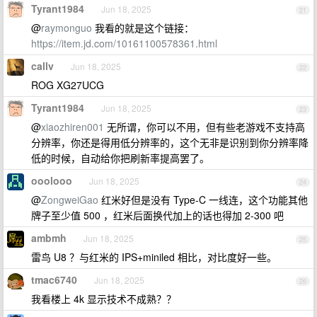
Tyrant1984
Jun 18, 2025
21
@
raymonguo
我看的就是这个链接：
https://item.jd.com/10161100578361.html
callv
Jun 18, 2025
22
ROG XG27UCG
Tyrant1984
Jun 18, 2025
23
@
xiaozhiren001
无所谓，你可以不用，但有些老游戏不支持高
分辨率，你还是得用低分辨率的，这个无非是识别到你分辨率降
低的时候，自动给你把刷新率提高罢了。
ooolooo
Jun 18, 2025
24
@
ZongweiGao
红米好但是没有 Type-C 一线连，这个功能其他
牌子至少值 500 ，红米后面换代加上的话也得加 2-300 吧
ambmh
Jun 18, 2025
25
雷鸟 U8 ？与红米的 IPS+miniled 相比，对比度好一些。
tmac6740
Jun 18, 2025
26
我看楼上 4k 显示技术不成熟？？