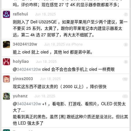
吗，评价咋样；现在感觉 27 寸 4K 的显示器参数都差不多；
raflehui
Jun 18, 2025
7
刚刚入了 Dell U3225QE ，如果是苹果用户至少两个建议，第一
不要买 25 系列，太黄了，跟你的苹果笔记本内建显示器差太
远，第二 4k 选 27 就够了，再大太不细腻了。
340244120w
Jun 18, 2025 via iPhone
8
能上 oled 就上 oled ，其他 led 都是弟中弟。
holyliao
Jun 18, 2025
9
@
340244120w
oled 会不会也会像手机上 oled 一样费眼
yinxs2003
Jun 18, 2025
10
现实这东西不建议太贵的（ 2000 以上），降价很快
yuhanz
Jun 18, 2025
11
@
340244120w
+1 ，看电影、打游戏、看照片，OLED 优势太
大了...
能看到真正的黑色，虽然 [黑] 跟纸这种介质还是没法比，但比其
他 LED 强太多了