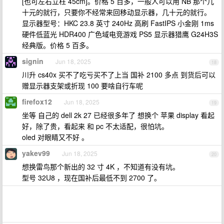
[也可左右立柱 45cm]。价格 5 百多，一般人可以用 NB 那个几
十元的就行，只要你不经常来回移动显示器，几十元的就行。
显示器型号：HKC 23.8 英寸 240Hz 高刷 FastIPS 小金刚 1ms
硬件低蓝光 HDR400 广色域电竞游戏 PS5 显示器猎鹰 G24H3S
经典版。价格 5 百多。
signin
Jun 18, 2025
18
川升 cs40x 买不了吃亏买不了上当 国补 2100 多点 到货后可以
赠显示器支架或折现 100 要啥自行车呢
firefox12
Jun 18, 2025
19
坐等 自己的 dell 2k 27 已经很多年了 想换个 苹果 display 看起
好，除了贵，看起来 和 pc 不太适配，很怕坑。
oled 对眼睛又不好 。
yakev99
Jun 18, 2025
20
想换雷鸟那个新出的 32 寸 4K ，不知道有没有坑。
型号 32U8 ，现在国补后最低不到 2700 了。