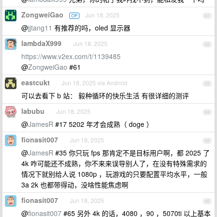
ZongweiGao
Jun 18, 2025
OP
61
@
jjtang11
有推荐的吗，oled 显示器
lambdaX999
Jun 18, 2025
62
https://www.v2ex.com/t/1139485
@
ZongweiGao
#61
eastcukt
Jun 18, 2025 via Android
63
可以去看下 b 站： 毅种循环的快乐生活 有很详细的测评
labubu
Jun 18, 2025
64
@
JamesR
#17 5202 年才会成熟（ doge ）
fionasit007
Jun 18, 2025
65
@
JamesR
#35 你只玩 fps 那肯定不是目标用户啊，都 2025 了
4k 咋可能还不成熟，你不来来误导别人了，在没有特殊需求的
情况下就别给人说 1080p ，玩游戏的只要配置平均水平，一般
3a 2k 也都带得动，没啥性能焦虑啊
fionasit007
Jun 18, 2025
66
@
fionasit007
#65 另外 4k 的话，4080 ，90 ，5070ti 以上基本