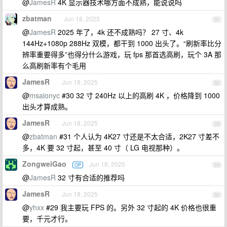
@
JamesR
4K 显示器技术哪方面不成熟，能说说吗
zbatman
Jun 18, 2025
31
@
JamesR
2025 年了，4k 还不成熟吗？ 27 寸、4k
144Hz+1080p 288Hz 双模，都干到 1000 出头了。“刷新率比分
辨率重要得多”也得分什么游戏，玩 fps 那首选高刷，玩个 3A 那
么高刷新率有个毛用
JamesR
Jun 18, 2025
32
@
msaionyc
#30 32 寸 240Hz 以上的高刷 4K ，价格降到 1000
出头才算成熟。
JamesR
Jun 18, 2025
33
@
zbatman
#31 个人认为 4K27 寸还是不太合适，2K27 寸差不
多，4K 要 32 寸起，甚至 40 寸（ LG 电视那种）。
ZongweiGao
Jun 18, 2025
OP
34
@
JamesR
32 寸有合适的推荐吗
JamesR
Jun 18, 2025
35
@
yhxx
#29 我主要玩 FPS 的。另外 32 寸起的 4K 价格也很重
要，千元才行。