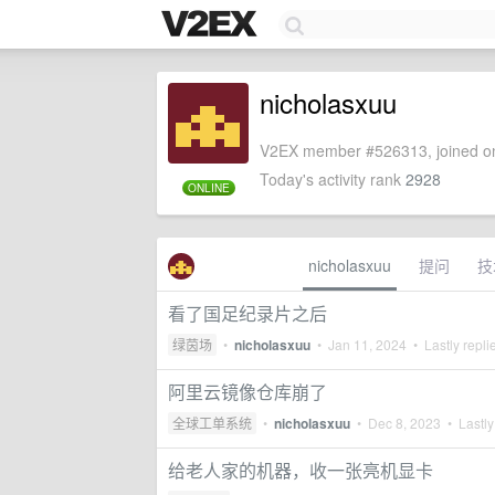
nicholasxuu
V2EX member #526313, joined on
Today's activity rank
2928
ONLINE
nicholasxuu
提问
技
看了国足纪录片之后
绿茵场
•
nicholasxuu
•
Jan 11, 2024
• Lastly repli
阿里云镜像仓库崩了
全球工单系统
•
nicholasxuu
•
Dec 8, 2023
• Lastly
给老人家的机器，收一张亮机显卡