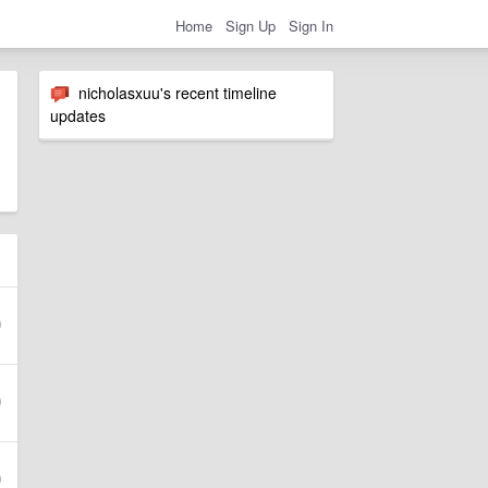
Home
Sign Up
Sign In
nicholasxuu's recent timeline
updates