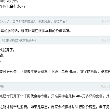
面积大几倍。
车的机会有多少？
读大专了，全国多地鼓励进大专院校进修，你怎么看？
Apr 2
认真的学的话，确实比现在很多本科的价值高呀。
，骑自行车送外卖有搞头吗？
Apr 1
钱就算了。
钱。
。
付医药费。（我去年夏天骑车上下班，单程 4km ，穿了防晒服，基本
不玩
Feb 1
点还专门开了个千问代金券专区，只准买特定几种 40+元多杯的套餐。其
之财才能带动消费。如果是常态，商家会根据补贴进行涨价调整，看不见