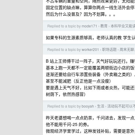
不占车辆的重量和空间，隔热效果更好，太阳能
固定位置的缺点嘛，算算你两点一线生活外会停
然后为什么没普及？因为不划算。。。
Replied to a topic by
mode171
教育
本科毕业又能
›
›
如果专科的生源素质够高，老师认真的教 学生
Replied to a topic by
worker201
职场话题
周末无聊
›
›
B 站上王师傅干过一阵子，天气好玩玩还行。赚
基本上跑一天都不一定能覆盖两顿街边小店的饭
逐渐还要给自行车添置些装备（外卖箱之类的）
甚至不能减肥（反正他是一点没瘦）
要是遇上天气不好，比如下雨或者炎热，可能还要
树荫下，依然热感冒）
Replied to a topic by
booyah
生活
活动玩不起可以
›
›
昨天老婆想喝一点点奶茶，千问进去，发现一点
他不能用千问-25 的券。
微观经济学里学过，这种发钱补贴，需要是意外