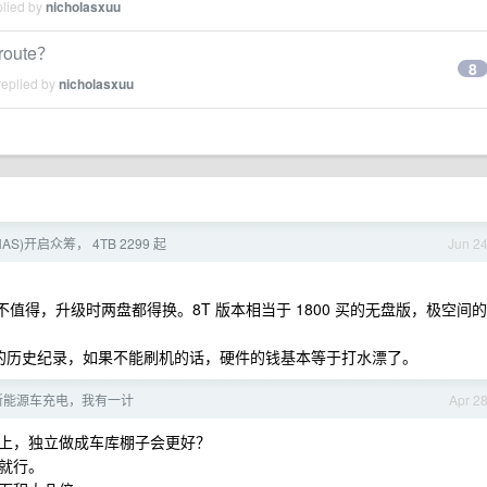
plied by
nicholasxuu
route？
8
replied by
nicholasxuu
NAS)开启众筹， 4TB 2299 起
Jun 2
不值得，升级时两盘都得换。8T 版本相当于 1800 买的无盘版，极空间的
养的历史纪录，如果不能刷机的话，硬件的钱基本等于打水漂了。
新能源车充电，我有一计
Apr 2
上，独立做成车库棚子会更好？
就行。