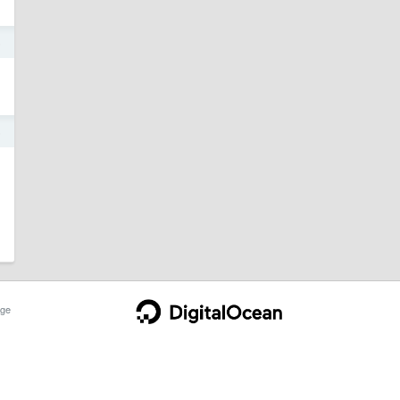
5
5
ge