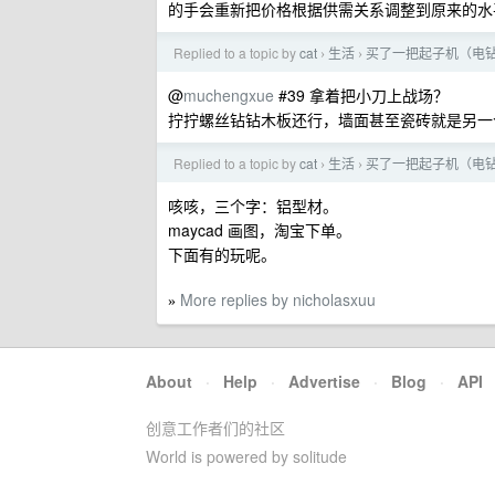
的手会重新把价格根据供需关系调整到原来的水
Replied to a topic by
cat
生活
买了一把起子机（电
›
›
@
muchengxue
#39 拿着把小刀上战场？
拧拧螺丝钻钻木板还行，墙面甚至瓷砖就是另一
Replied to a topic by
cat
生活
买了一把起子机（电
›
›
咳咳，三个字：铝型材。
maycad 画图，淘宝下单。
下面有的玩呢。
More replies by nicholasxuu
»
About
·
Help
·
Advertise
·
Blog
·
API
创意工作者们的社区
World is powered by solitude