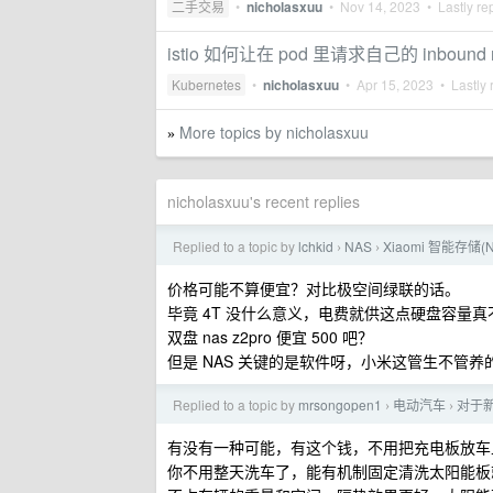
二手交易
•
nicholasxuu
•
Nov 14, 2023
• Lastly re
istio 如何让在 pod 里请求自己的 inbound 
Kubernetes
•
nicholasxuu
•
Apr 15, 2023
• Lastly 
More topics by nicholasxuu
»
nicholasxuu's recent replies
Replied to a topic by
lchkid
NAS
Xiaomi 智能存储(
›
›
价格可能不算便宜？对比极空间绿联的话。
毕竟 4T 没什么意义，电费就供这点硬盘容量真
双盘 nas z2pro 便宜 500 吧？
但是 NAS 关键的是软件呀，小米这管生不管
Replied to a topic by
mrsongopen1
电动汽车
对于
›
›
有没有一种可能，有这个钱，不用把充电板放车
你不用整天洗车了，能有机制固定清洗太阳能板