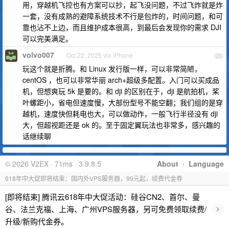
用，穿越机飞控也有方案可以抄，起飞没问题，不过飞炸就是炸
一套，没有成熟的避障系统技术不行是包炸的，时间问题，和可
靠也沾不上边，而且维护成本很高，到最后会发现你的需求 DJI
可以完美满足。
volvo007
Oct 22, 2025 via iPhone
23
玩这个就是折腾。和 Linux 发行版一样，可以非常简陋，
centOS ，也可以非常华丽 arch+超级多配置。入门可以买成品
机，但想爽玩 5k 是要的。和 dji 的区别在于，dji 是航拍机，桨
叶螺距小，省电但速度慢，大部份型号不能空翻；我们组的是穿
越机，速度快但耗电也大，可以做动作，一般飞行半径没有 dji
大，但超视距还是 ok 的。至于固定翼玩法也非常多，感兴趣的
话继续聊
© 2026 V2EX · 71ms · 3.9.8.5
About
·
Language
618年中大促即将结束：国内外VPS服务器，99元起，续费代金券
[即将结束] 腾讯云618年中大促活动：硅谷CN2、首尔、曼
›
谷、法兰克福、上海、广州VPS服务器，另可免费领取续费/
升级/新购代金券。