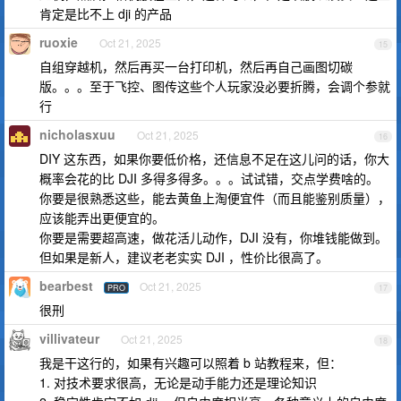
肯定是比不上 dji 的产品
ruoxie
Oct 21, 2025
15
自组穿越机，然后再买一台打印机，然后再自己画图切碳
版。。。至于飞控、图传这些个人玩家没必要折腾，会调个参就
行
nicholasxuu
Oct 21, 2025
16
DIY 这东西，如果你要低价格，还信息不足在这儿问的话，你大
概率会花的比 DJI 多得多得多。。。试试错，交点学费啥的。
你要是很熟悉这些，能去黄鱼上淘便宜件（而且能鉴别质量），
应该能弄出更便宜的。
你要是需要超高速，做花活儿动作，DJI 没有，你堆钱能做到。
但如果是新人，建议老老实实 DJI ，性价比很高了。
bearbest
Oct 21, 2025
PRO
17
很刑
villivateur
Oct 21, 2025
18
我是干这行的，如果有兴趣可以照着 b 站教程来，但：
1. 对技术要求很高，无论是动手能力还是理论知识