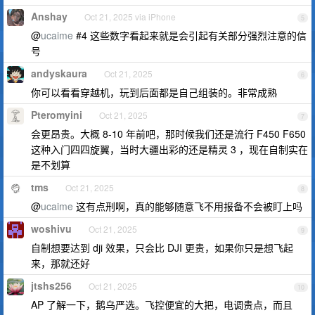
Anshay
Oct 21, 2025 via iPhone
5
@
ucaime
#4 这些数字看起来就是会引起有关部分强烈注意的信
号
andyskaura
Oct 21, 2025
6
你可以看看穿越机，玩到后面都是自己组装的。非常成熟
Pteromyini
Oct 21, 2025
7
会更昂贵。大概 8-10 年前吧，那时候我们还是流行 F450 F650
这种入门四四旋翼，当时大疆出彩的还是精灵 3 ，现在自制实在
是不划算
tms
Oct 21, 2025
8
@
ucaime
这有点刑啊，真的能够随意飞不用报备不会被盯上吗
woshivu
Oct 21, 2025
9
自制想要达到 dji 效果，只会比 DJI 更贵，如果你只是想飞起
来，那就还好
jtshs256
Oct 21, 2025
10
AP 了解一下，鹅乌严选。飞控便宜的大把，电调贵点，而且