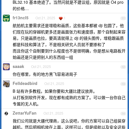
BL32.10 基本绝迹了。当然问就是不建议组，原因就是 O4 pro
的价格…
fr13ncl5
Oct 21, 2025
1
11
航拍机主要需求还是增稳和画质，这些基本都被 dji 包圆了，他
们现在玩的穿越机更多还是画面张力和速度感，那个自制起来容
易，只是画质也拉，要高清就得上 dji 的镜头图传，增稳跟画质
都是科技和算法了，不是相关研究人员就不要掺和了
而且你这个自制要到什么程度也不是很明确，你是想从电路板开
始画还是只是把别人的东西组一组
saaak
Oct 21, 2025
12
你在哪里，有的地方黑飞容易进局子
Felldeadbird
Oct 21, 2025
13
B 站有许多教程。如果你要和大疆比建议放弃。
从打板到软件开发，现在都有成熟的方案了。可以做一台你自己
专属的无人机。
ZettarYuFan
Oct 21, 2025
14
我们公司就是大疆代理商，这么说吧，你的方案可以自己组装穿
越机，然后把相机放在上面，这样可以，但是续航以及安全这些