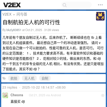
V2EX
问与答
›
自制航拍无人机的可行性
By
bkzly83851
at Oct 21, 2025 · 3128 views
几年前有个朋友自制过无人机，后来炸机了。 断断续续也在 tb 上看
到过无人机组装套件。 最近想自己弄一个的冲动逐渐强烈。 请问 v
友现在自己做一个可以航拍的、性能可靠的无人机，是否可行。 可行
的认定范围是： 1 、技术能力要求高不高，有丰富软件知识和基础的
硬件知识是否能胜任？ 2 、花相对较少的钱，做出来的东西，和 dji
的一千到五千的非专业级的无人机 相比，有没有优势。还是只是增加
了技能点，其实不如 dji ？
航拍
无人机
自制
23 replies
•
2025-10-22 18:14:57 +08:00
Cheons
Oct 21, 2025 via Android
1
直接买 dji