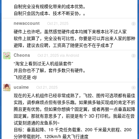
自制完全没有规模化带来的成本优势。
自制只会因为成本、技术不断妥协，。
newaccount
Oct 21, 2025
2
硬件上也许吧，虽然感觉硬件成本均摊下来根本比不过人家
软件上就算了，完全没有可比性，你要是可以弄出来人家的那种
避障，建议去应聘，工资高了随便买也不在乎成本了
Cheons
Oct 21, 2025 via Android
3
“淘宝上看到过无人机组装套件”
并且你也不了解，套件多数只有硬件。
飞控还是 dji
ucaime
Oct 21, 2025
4
现在的无人机组件已经非常成熟了，飞控、图传可选项都有最佳
实践，调参麻烦点但有很多乐趣。如果搞多轴买现成的肯定不折
腾且更有优势。但如果你想搞个固定翼，或者再狠一点垂直起降
固定翼，那就有意思多了，前提是有个 3D 打印机，我最近在尝
试复刻道通的龙鱼系列~
目标：垂直起降、10 千克任务载重、200 千米最大航程、200
分钟带载航时、120km/h 最大飞行速度