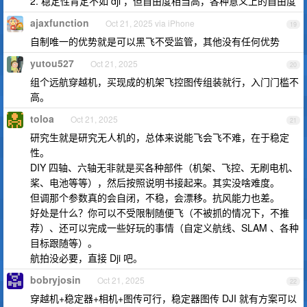
2. 稳定性肯定不如 dji ，但自由度相当高，各种意义上的自由度
ajaxfunction
Oct 21, 2025 via iPhone
19
自制唯一的优势就是可以黑飞不受监管，其他没有任何优势
yutou527
Oct 21, 2025
20
组个远航穿越机，买现成的机架飞控图传组装就行，入门门槛不
高。
toloa
Oct 21, 2025
21
研究生就是研究无人机的，总体来说能飞会飞不难，在于稳定
性。
DIY 四轴、六轴无非就是买各种部件（机架、飞控、无刷电机、
桨、电池等等），然后按照说明书接起来。其实没啥难度。
但调那个参数真的会自闭，不稳，会漂移。抗风能力也差。
好处是什么？你可以不受限制随便飞（不被抓的情况下，不推
荐）、还可以完成一些好玩的事情（自定义航线、SLAM 、各种
目标跟随等）。
航拍没必要，直接 Dji 吧。
bobryjosin
Oct 21, 2025
22
穿越机+稳定器+相机+图传可行，稳定器图传 DJI 就有方案可以