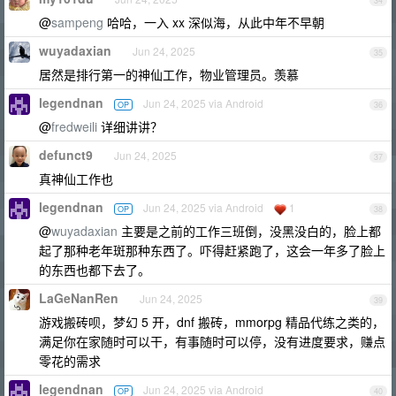
34
@
sampeng
哈哈，一入 xx 深似海，从此中年不早朝
wuyadaxian
Jun 24, 2025
35
居然是排行第一的神仙工作，物业管理员。羡慕
legendnan
Jun 24, 2025 via Android
OP
36
@
fredweili
详细讲讲？
defunct9
Jun 24, 2025
37
真神仙工作也
legendnan
Jun 24, 2025 via Android
1
OP
38
@
wuyadaxian
主要是之前的工作三班倒，没黑没白的，脸上都
起了那种老年斑那种东西了。吓得赶紧跑了，这会一年多了脸上
的东西也都下去了。
LaGeNanRen
Jun 24, 2025
39
游戏搬砖呗，梦幻 5 开，dnf 搬砖，mmorpg 精品代练之类的，
满足你在家随时可以干，有事随时可以停，没有进度要求，赚点
零花的需求
legendnan
Jun 24, 2025 via Android
OP
40