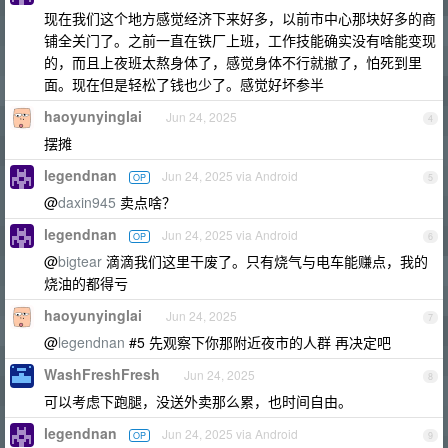
现在我们这个地方感觉经济下来好多，以前市中心那块好多的商
铺全关门了。之前一直在铁厂上班，工作技能确实没有啥能变现
的，而且上夜班太熬身体了，感觉身体不行就撤了，怕死到里
面。现在但是轻松了钱也少了。感觉好坏参半
haoyunyinglai
Jun 24, 2025
4
摆摊
legendnan
Jun 24, 2025 via Android
OP
5
@
daxin945
卖点啥？
legendnan
Jun 24, 2025 via Android
OP
6
@
bigtear
滴滴我们这里干废了。只有烧气与电车能赚点，我的
烧油的都得亏
haoyunyinglai
Jun 24, 2025
7
@
legendnan
#5 先观察下你那附近夜市的人群 再决定吧
WashFreshFresh
Jun 24, 2025
8
可以考虑下跑腿，没送外卖那么累，也时间自由。
legendnan
Jun 24, 2025 via Android
OP
9