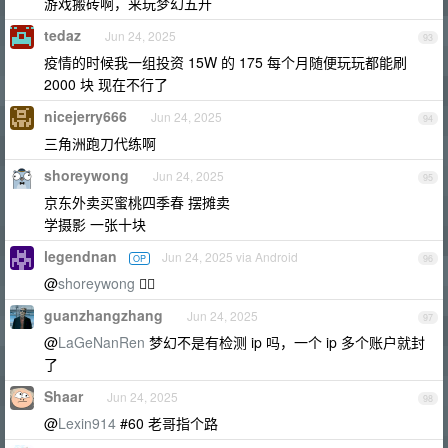
游戏搬砖啊，来玩梦幻五开
tedaz
Jun 24, 2025
93
疫情的时候我一组投资 15W 的 175 每个月随便玩玩都能刷
2000 块 现在不行了
nicejerry666
Jun 24, 2025
94
三角洲跑刀代练啊
shoreywong
Jun 24, 2025
95
京东外卖买蜜桃四季春 摆摊卖
学摄影 一张十块
legendnan
Jun 24, 2025 via Android
OP
96
@
shoreywong
👌🏻
guanzhangzhang
Jun 24, 2025
97
@
LaGeNanRen
梦幻不是有检测 ip 吗，一个 ip 多个账户就封
了
Shaar
Jun 24, 2025
98
@
Lexin914
#60 老哥指个路