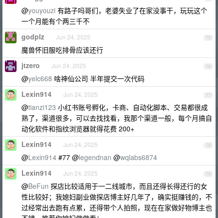
@
youyouzi
有路子吗哥们，老婆失业了在家没事干，玩玩这个
一个月能有个两三千不
godplz
Jun 24, 2025
75
魔兽怀旧服吃排骨应该还行
jtzero
Jun 24, 2025
76
@
yelc668
啥神仙公司 半年提交一次代码
Lexin914
Jun 24, 2025
77
@
tianzi123
小红书账号孵化，卡商、自动化脚本、交易都很成
熟了，渠道很多，可以去找找看，我那个渠道一般，每个月搞自
动化软件和指纹浏览器就得花费 200+
Lexin914
Jun 24, 2025
78
@
Lexin914
#77 @
legendnan
@
wqlabs6874
Lexin914
Jun 24, 2025
79
@
BeFun
探店比较适用于一二线城市，而且还得长得还行的女
性比较好；我媳妇副业做探店博主好几年了，确实挺赚钱的，不
过经常出去跑有点累，还得带个人拍照，现在在家做好物博主也