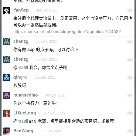
不错，推荐你媳妇做做看；
YanSep
Jun 24, 2025
80
来注册个代理卖流量卡，反正清闲，这个也没啥压力，自己用也
可以办一张然后拿返佣。
https://haoka.lot-ml.com/plugreg.html?agentid=1074522
chenzg
Jun 24, 2025
81
你有做 app 的点子吗，可以讨论下
chenzg
Jun 24, 2025
82
@
mattll
我会，你给个点子咧
qing18
Jun 24, 2025
83
炒股呀
nuansediao
Jun 24, 2025
84
你这个执行力！真的牛！
LiXueLong
Jun 24, 2025
85
@
mattll
#19 老哥，哪里能接到合适的项目呀，求推荐
BenWang
Jun 24, 2025
86