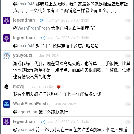
@
daxin945
那我晚上去瞅瞅，我们这最多的就是烟酒店超市饭
点。。。一条街如果有 8 个商铺这三样最少有 6 个。。。
legendnan
Jun 24, 2025 via Android
OP
10
@
WashFreshFresh
大佬有相关软件推荐吗？
legendnan
Jun 24, 2025 via Android
OP
11
@
daxin945
对了中间还得穿插个药店。哈哈哈
youyouzi
Jun 24, 2025
12
游戏代练，代肝，现在冒险岛挺火的，也简单，上手很快。比其
他网游操作简单不是一点半点，而且确实很赚钱，门槛低，低级
也有低级出货的地方
movq
Jun 24, 2025
1
13
我有个朋友想问问这种神仙工作一年能搞多少钱
WashFreshFresh
Jun 24, 2025
14
@
legendnan
饿了么跑腿就行
legendnan
Jun 24, 2025 via Android
OP
15
@
youyouzi
前三个月到现在一直在关注游戏搬砖，但是不知道