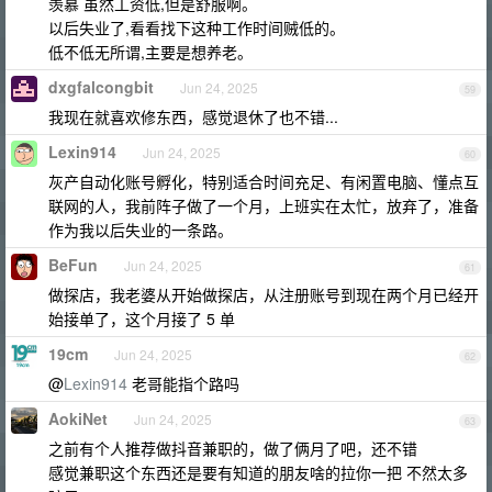
羡慕 虽然工资低,但是舒服啊。
以后失业了,看看找下这种工作时间贼低的。
低不低无所谓,主要是想养老。
dxgfalcongbit
Jun 24, 2025
59
我现在就喜欢修东西，感觉退休了也不错...
Lexin914
Jun 24, 2025
60
灰产自动化账号孵化，特别适合时间充足、有闲置电脑、懂点互
联网的人，我前阵子做了一个月，上班实在太忙，放弃了，准备
作为我以后失业的一条路。
BeFun
Jun 24, 2025
61
做探店，我老婆从开始做探店，从注册账号到现在两个月已经开
始接单了，这个月接了 5 单
19cm
Jun 24, 2025
62
@
Lexin914
老哥能指个路吗
AokiNet
Jun 24, 2025
63
之前有个人推荐做抖音兼职的，做了俩月了吧，还不错
感觉兼职这个东西还是要有知道的朋友啥的拉你一把 不然太多