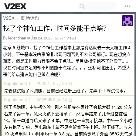
V2EX
职场话题
›
找了个神仙工作，时间多能干点啥？
By
legendnan
at Jun 24, 2025 · 20771 views
老家 5 线城市，找了个神仙工作基本上都是有活就去一天大概工作 4
小时。下午基本没啥事除非出现问题否则不去公司都行。现在想搞点
兼职，但是工作能力有限不会干点啥。半月板损伤跑不了外卖了。。
现在时间挺充足的却不知道能干点啥了。。。坐标河北唐山，希望大
哥们给点建议能自己做点啥呢？
Supplement 1 · 2025 年 6 月 24 日
先去试试饿了么跑腿，目前已经注册上线了。先弄个 1 周试试水。
Supplement 2 · 2025 年 6 月 24 日
饿了吗跑腿，中午初体验。刚才注册完在家挂了会机大概 11.20 分左
右来了第一单。急火火跑下去接单了，然后半路来了几单没空搭理
它。第一单送到后又来了 4 单，中途也一直提示接单。中午一个小时
左右跑了 5 单，后电动车电量不足需留着下午上班。随下线了。收入
19 块点用时 1 小时平均一单 3.8 元。目前感觉除了外面 35℃天气是