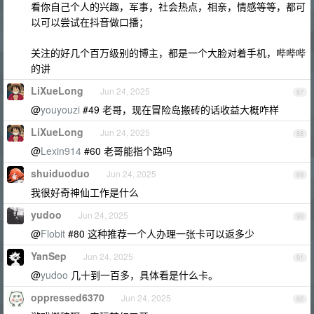
看你自己个人的兴趣，军事，社会热点，相亲，情感等等，都可
以可以尝试在抖音做口播；
关注的好几个百万级别的博主，都是一个大脸对着手机，哔哔哔
的讲
LiXueLong
Jun 24, 2025
87
@
youyouzi
#49 老哥，现在冒险岛搬砖的话收益大概咋样
LiXueLong
Jun 24, 2025
88
@
Lexin914
#60 老哥能指个路吗
shuiduoduo
Jun 24, 2025
89
我很好奇神仙工作是什么
yudoo
Jun 24, 2025
90
@
Flobit
#80 这种推荐一个人办理一张卡可以返多少
YanSep
Jun 24, 2025
91
@
yudoo
几十到一百多，具体看是什么卡。
oppressed6370
Jun 24, 2025
92