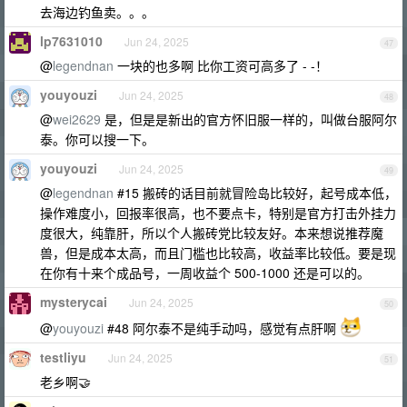
去海边钓鱼卖。。。
lp7631010
Jun 24, 2025
47
@
legendnan
一块的也多啊 比你工资可高多了 - -！
youyouzi
Jun 24, 2025
48
@
wei2629
是，但是是新出的官方怀旧服一样的，叫做台服阿尔
泰。你可以搜一下。
youyouzi
Jun 24, 2025
49
@
legendnan
#15 搬砖的话目前就冒险岛比较好，起号成本低，
操作难度小，回报率很高，也不要点卡，特别是官方打击外挂力
度很大，纯靠肝，所以个人搬砖党比较友好。本来想说推荐魔
兽，但是成本太高，而且门槛也比较高，收益率比较低。要是现
在你有十来个成品号，一周收益个 500-1000 还是可以的。
mysterycai
Jun 24, 2025
50
@
youyouzi
#48 阿尔泰不是纯手动吗，感觉有点肝啊
testliyu
Jun 24, 2025
51
老乡啊🤝