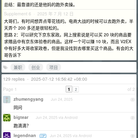
总结：最靠谱的还是他妈的跑外卖操。
Supplement 6 · 2025 年 7 月 12 日
大哥们，有时间想弄点零花钱的。电商大战的时候可以去跑外卖，半
天弄个 200 多还是很轻松的。
思路 2：可以研究下京东家政。网上搜索说是可以买 20 块的商品要
求赠品中有京东体验卷的商品。这样一个可以赚 10 块，而且 V2EX
中有好多大哥收家政卷，但是我没找到去哪里买这个商品。有会的大
哥告诉下
兼职
创业
项目
129 replies
•
2025-07-12 16:56:42 +08:00
Page 1
1
of 2
2
zhumengyang
Jun 24, 2025
1
同问
bigtear
Jun 24, 2025 via Android
2
跑滴滴？
legendnan
Jun 24, 2025 via Android
OP
3