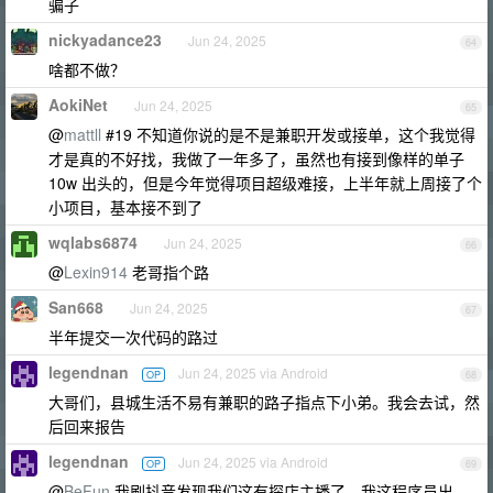
骗子
nickyadance23
Jun 24, 2025
64
啥都不做？
AokiNet
Jun 24, 2025
65
@
mattll
#19 不知道你说的是不是兼职开发或接单，这个我觉得
才是真的不好找，我做了一年多了，虽然也有接到像样的单子
10w 出头的，但是今年觉得项目超级难接，上半年就上周接了个
小项目，基本接不到了
wqlabs6874
Jun 24, 2025
66
@
Lexin914
老哥指个路
San668
Jun 24, 2025
67
半年提交一次代码的路过
legendnan
Jun 24, 2025 via Android
OP
68
大哥们，县城生活不易有兼职的路子指点下小弟。我会去试，然
后回来报告
legendnan
Jun 24, 2025 via Android
OP
69
@
BeFun
我刷抖音发现我们这有探店主播了，我这程序员出