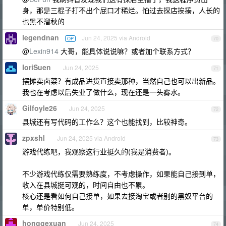
身，那是三棍子打不出个屁口才稀烂。怕过去探店挨揍，人长的
也黑不溜秋的
legendnan
Jun 24, 2025 via Android
OP
70
@
Lexin914
大哥，能具体说说嘛？或者加个联系方式？
IoriSuen
Jun 24, 2025
71
摆摊卖卤菜？有成品进货直接卖那种，当然自己也可以出新品。
我也在考虑以后失业了做什么，现在还是一头雾水。
Gilfoyle26
Jun 24, 2025
72
县城还有写代码的工作么？这个也能找到，比较神奇。
zpxshl
Jun 24, 2025 via Android
73
游戏代练吧，我观察这行业挺久的(我是消费者)。
不少游戏代练仅需要熟练度，不考虑操作，如果能自己接到单，
收入在县城挺可观的，时间自由也不累。
核心还是看如何自己接单，如果去接淘宝或者别的黑奴平台的
单，单价特别低。
honggexuan
Jun 24, 2025
74