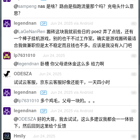
@
sampeng
nas 是啥？路由是指跑流量那个吗？充电头什么意
思？
legendnan
Jun 24, 2025 via Android
OP
41
@
LaGeNanRen
搬砖这块我就前些日的 poe2 弄了点钱，还有
一个棒子挂机游戏，别的也干不过工作室。确实是游戏搬砖最适
合我做兼职但是太不稳定而且钱也不多。应该是我没有入门吧
lp7631010
Jun 24, 2025
42
@
legendnan
卧槽 你父母退休金这么多 给力啊
ODESZA
Jun 24, 2025
43
试试云客服，京东云客服好像还能干，一天四小时
legendnan
Jun 24, 2025 via Android
OP
44
@
lp7631010
多个鸡毛，父母一块的。。。
legendnan
Jun 24, 2025 via Android
OP
45
@
ODESZA
好的大哥，我去试试，这么多建议我都会一一体验
下，然后回到这里给个反馈
Hmily
Jun 24, 2025
46