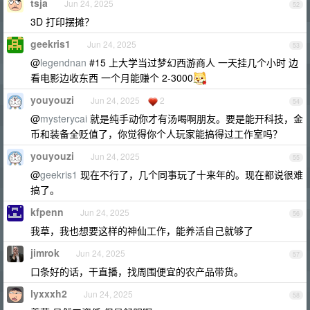
tsja
Jun 24, 2025
52
3D 打印摆摊？
geekris1
Jun 24, 2025
53
@
legendnan
#15 上大学当过梦幻西游商人 一天挂几个小时 边
看电影边收东西 一个月能赚个 2-3000
youyouzi
Jun 24, 2025
2
54
@
mysterycai
就是纯手动你才有汤喝啊朋友。要是能开科技，金
币和装备全贬值了，你觉得你个人玩家能搞得过工作室吗？
youyouzi
Jun 24, 2025
55
@
geekris1
现在不行了，几个同事玩了十来年的。现在都说很难
搞了。
kfpenn
Jun 24, 2025
56
我草，我也想要这样的神仙工作，能养活自己就够了
jimrok
Jun 24, 2025
57
口条好的话，干直播，找周围便宜的农产品带货。
lyxxxh2
Jun 24, 2025
58