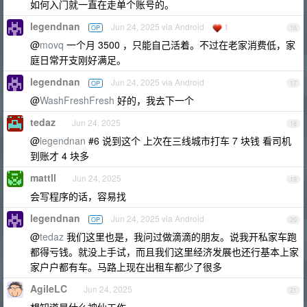
如何入门就一直在走单个账号的。
legendnan
Jun 24, 2025 via Android
1
OP
16
@
movq
一个月 3500 ，只能自己活着。不过在老家消费低，家
庭日常开支刚好满足。
legendnan
Jun 24, 2025 via Android
OP
17
@
WashFreshFresh
好的，我去下一个
tedaz
Jun 24, 2025
18
@
legendnan
#6 说到这个 上次在三线城市打车 7 块钱 看司机
到账才 4 块多
mattll
Jun 24, 2025
19
会写程序的话，容易找
legendnan
Jun 24, 2025 via Android
OP
20
@
tedaz
我们这里也是，我问过做滴滴的朋友。说我开私家车跑
都得亏钱。就没上手试，而且我们这里经济发展也还行基本上家
家户户都有车。马路上现在出租车都少了很多
AgileLC
Jun 24, 2025
21