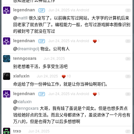
想知道是什么神仙工作
legendnan
Jun 24, 2025 via Android
OP
22
@
mattll
很久没写了，以前确实写过网站，大学学的计算机后来
回老家了就去铁厂了。编程能力一般，也写过游戏脚本图像识别
的被封号了就没在写过
legendnan
Jun 24, 2025 via Android
1
OP
23
@
dreamingclj
物业。公司有人
tenngoxars
Jun 24, 2025
24
别老想着干活，多享受生活吧
xiafuxin
Jun 24, 2025
10
25
命运给了你一份神仙工作，就是让你当神仙啊哥们。
legendnan
Jun 24, 2025 via Android
5
OP
26
@
xiafuxin
@
tenngoxars
大哥，我有娃了虽说是个闺女。但是也想多弄点
钱给她好点的生活。而且父母都退休了，虽说退休了一个月也有
万八的，但是也得为了以后多想想啊
trxo
Jun 24, 2025
27