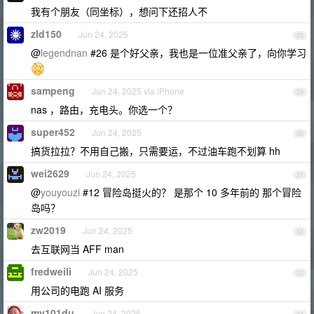
我有个朋友（同坐标），想问下还招人不
zld150
Jun 24, 2025
28
@
legendnan
#26 是个好父亲，我也是一位准父亲了，向你学习
sampeng
Jun 24, 2025 via iPhone
29
nas ，路由，充电头。你选一个？
super452
Jun 24, 2025
30
搞货拉拉？不用自己搬，只需要运，不过油车跑不划算 hh
wei2629
Jun 24, 2025
31
@
youyouzi
#12 冒险岛挺火的？ 是那个 10 多年前的 那个冒险
岛吗？
zw2019
Jun 24, 2025
32
去互联网当 AFF man
fredweili
Jun 24, 2025
33
用公司的电跑 AI 服务
my101du
Jun 24, 2025