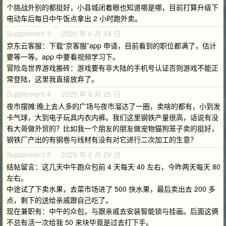
个挑战外别的都挺好，小县城闭着眼也知道哪是哪，目前打算升级下
电动车后每日中午饭点拿出 2 小时跑外卖。
Supplement 3 · 2025 年 6 月 24 日
京东云客服：下载“京客服”app 申请，目前看到的职位都满了，估计
要等一等。app 中要看视频学习下。
冒险岛世界游戏搬砖：游戏要有非大陆的手机号认证否则游戏不能正
常登陆，这里我直接放弃了。
Supplement 4 · 2025 年 6 月 25 日
夜市摆摊:晚上去人多的广场与夜市溜达了一圈，卖啥的都有，小到发
卡气球，大到电子玩具内衣内裤。我们这里钢铁产量很高，话说有没
有大哥做外贸的？比如我一个朋友的朋友做宠物猫狗笼子卖的挺好，
钢铁厂产出的有钢卷与线材有没有对它进行二次加工的生意？
Supplement 5 · 2025 年 6 月 29 日
结帖留言：这几天中午跑众包前 4 天每天 40 左右，今昨两天每天 80
左右。
中途试了下卖水果，去菜市场进了 500 快水果，最后卖出去 200 多
点，剩下的送给亲戚跟自己吃了。
现在兼职有：中午的众包，与跟亲戚去安装智能锁与挂画。后面这俩
不总有活一次给我 50 来块毕竟是过去打下手。