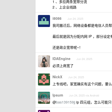
1 、多拉两条宽带分流
2 、上企业线路
i8086
Jun 24, 2025
我司搬迁后，网络设备都是电信人员帮
最后就是因为分配内网 IP ，部分设定
还是政企宽带呢~！
IDAEngine
Jun 24, 2025
必须上商宽了
NickX
Jun 24, 2025
上专线吧，家宽确实有这个问题，要么
Ipsum
Jun 24, 2025 via Android
@
bas139159jj
ip 四元组，怎么可能只有