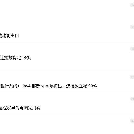
1
1
做负载均衡出口
1
连接数肯定不够。
2
行系的） ipv4 都走 vpn 隧道出，连接数立减 90%
2
，v6 远程家里的电脑先用着
2