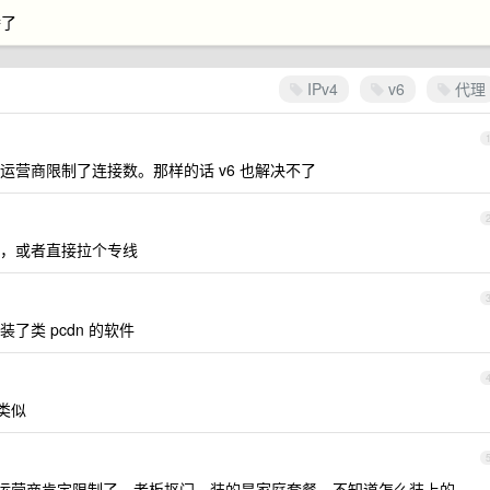
腾了
IPv4
v6
代理
是运营商限制了连接数。那样的话 v6 也解决不了
，或者直接拉个专线
类 pcdn 的软件
候类似
运营商肯定限制了，老板抠门，装的是家庭套餐，不知道怎么装上的