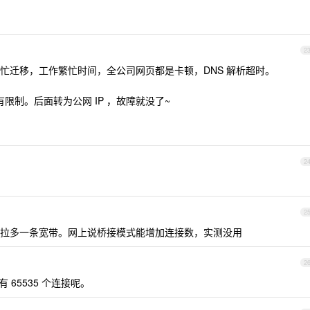
2
忙迁移，工作繁忙时间，全公司网页都是卡顿，DNS 解析超时。
有限制。后面转为公网 IP ，故障就没了~
2
2
拉多一条宽带。网上说桥接模式能增加连接数，实测没用
2
 65535 个连接呢。