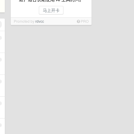
马上开卡
Promoted by
rdvcc
PRO
1
2
3
4
5