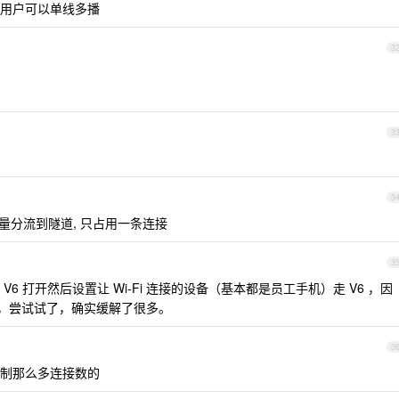
老用户可以单线多播
3
3
3
的流量分流到隧道, 只占用一条连接
3
6 打开然后设置让 Wi-Fi 连接的设备（基本都是员工手机）走 V6 ，因
很多，尝试试了，确实缓解了很多。
3
制那么多连接数的