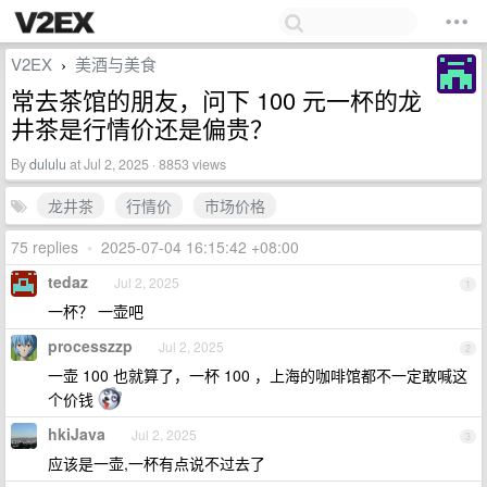
V2EX
美酒与美食
›
常去茶馆的朋友，问下 100 元一杯的龙
井茶是行情价还是偏贵？
By
dululu
at Jul 2, 2025 · 8853 views
龙井茶
行情价
市场价格
75 replies
•
2025-07-04 16:15:42 +08:00
tedaz
Jul 2, 2025
1
一杯？ 一壶吧
processzzp
Jul 2, 2025
2
一壶 100 也就算了，一杯 100 ，上海的咖啡馆都不一定敢喊这
个价钱
hkiJava
Jul 2, 2025
3
应该是一壶,一杯有点说不过去了