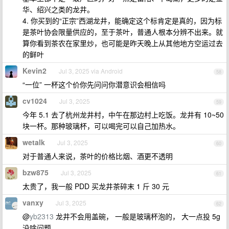
华、绍兴之类的龙井。
4. 你买到的“正宗”西湖龙井，能确定这个标肯定是真的，因为标
是茶叶协会限量供应的，至于茶叶，普通人根本分辨不出来。就
算你看到茶农在家里炒，也可能是昨天晚上从其他地方空运过去
的鲜叶
Kevin2
Jul 3, 2025 via Android
58
“一位” 一杯这个价你先问问你潜意识会相信吗
cv1024
Jul 3, 2025
59
今年 5.1 去了杭州龙井村，中午在那边村上吃饭。龙井有 10~50
块一杯。那种玻璃杯，可以喝完可以自己加热水。
wetalk
Jul 3, 2025
60
对于普通人来说，茶叶的价格比烟、酒更不透明
bzw875
Jul 3, 2025
61
太贵了，我一般 PDD 买龙井茶碎末 1 斤 30 元
vanxy
Jul 3, 2025
62
@
yb2313
龙井不会用盖碗， 一般是玻璃杯泡的， 大一点投 5g
没啥问题。