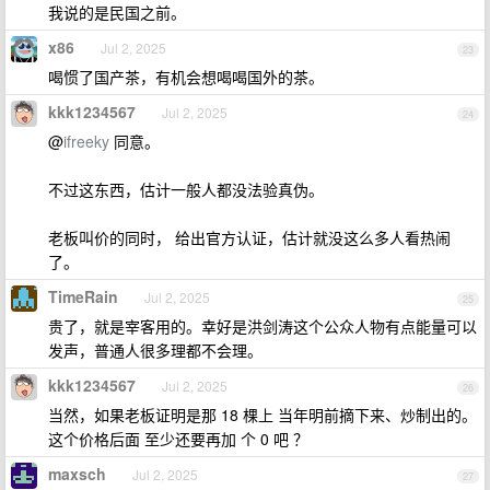
我说的是民国之前。
x86
Jul 2, 2025
23
喝惯了国产茶，有机会想喝喝国外的茶。
kkk1234567
Jul 2, 2025
24
@
ifreeky
同意。
不过这东西，估计一般人都没法验真伪。
老板叫价的同时， 给出官方认证，估计就没这么多人看热闹
了。
TimeRain
Jul 2, 2025
25
贵了，就是宰客用的。幸好是洪剑涛这个公众人物有点能量可以
发声，普通人很多理都不会理。
kkk1234567
Jul 2, 2025
26
当然，如果老板证明是那 18 棵上 当年明前摘下来、炒制出的。
这个价格后面 至少还要再加 个 0 吧 ？
maxsch
Jul 2, 2025
27