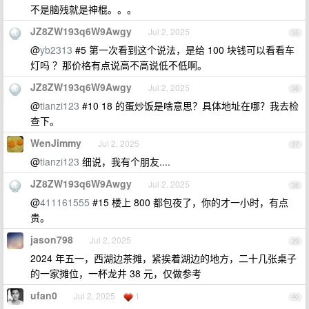
不是脑残就是神棍。。。
JZ8ZW193q6W9Awgy
Jul 2, 2025
35
@
yb2313
#5 第一次看到这个说法，是给 100 块钱可以看看车
灯吗 ？那价格有点说高不高说低不低啊。
JZ8ZW193q6W9Awgy
Jul 2, 2025
36
@
tianzi123
#10 18 的蛋炒饭是啥意思？具体地址在哪？我去检
查下。
WenJimmy
Jul 2, 2025
37
@
tianzi123
细说，我有个朋友....
JZ8ZW193q6W9Awgy
Jul 2, 2025
38
@
411161555
#15 楼上 800 都包夜了，你的才一小时，有点
贵。
jason798
Jul 2, 2025
39
2024 年五一，西湖边茶摊，紧挨着湖边的地方，二十几张桌子
的一家摊位，一杯龙井 38 元，仅做参考
ufan0
Jul 2, 2025
1
40