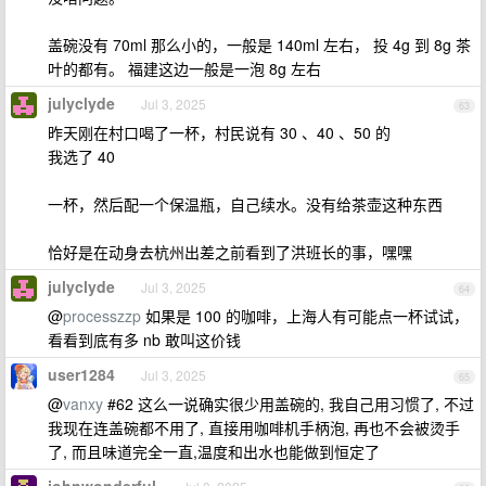
盖碗没有 70ml 那么小的，一般是 140ml 左右， 投 4g 到 8g 茶
叶的都有。 福建这边一般是一泡 8g 左右
julyclyde
Jul 3, 2025
63
昨天刚在村口喝了一杯，村民说有 30 、40 、50 的
我选了 40
一杯，然后配一个保温瓶，自己续水。没有给茶壶这种东西
恰好是在动身去杭州出差之前看到了洪班长的事，嘿嘿
julyclyde
Jul 3, 2025
64
@
processzzp
如果是 100 的咖啡，上海人有可能点一杯试试，
看看到底有多 nb 敢叫这价钱
user1284
Jul 3, 2025
65
@
vanxy
#62 这么一说确实很少用盖碗的, 我自己用习惯了, 不过
我现在连盖碗都不用了, 直接用咖啡机手柄泡, 再也不会被烫手
了, 而且味道完全一直,温度和出水也能做到恒定了