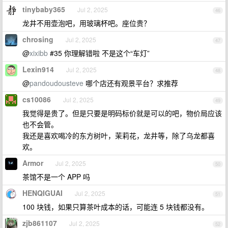
tinybaby365
Jul 2, 2025
46
龙井不用壶泡吧，用玻璃杯吧。座位贵？
chrosing
Jul 2, 2025
47
@
xixibb
#35 你理解错啦 不是这个“车灯”
Lexin914
Jul 2, 2025
48
@
pandoudousteve
哪个店还有观景平台？求推荐
cs10086
Jul 2, 2025
49
我觉得是贵了。但是只要是明码标价就是可以的吧，物价局应该
也不会管。
我还是喜欢喝冷的东方树叶，茉莉花，龙井等，除了乌龙都喜
欢。
Armor
Jul 2, 2025
50
茶馆不是一个 APP 吗
HENQIGUAI
Jul 2, 2025
51
100 块钱，如果只算茶叶成本的话，可能连 5 块钱都没有。
zjb861107
Jul 2, 2025
52