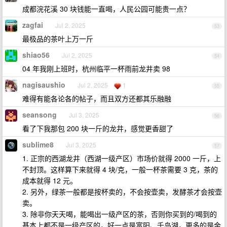
成都浣花溪 30 块钱能一直喝，人民公园可能贵一点？
zagfai
Jul 2, 2025
53
最极品的茶叶上万一斤
shiao56
Jul 2, 2025
54
04 年我刚上班时，杭州临平一杯雨前龙井卖 98
nagisaushio
Jul 2, 2025
1
55
难得有能各论各的帖子，而且双方还都其乐融融
seansong
Jul 3, 2025
56
看了下我那包 200 块一斤的龙井，感觉更香甜了
sublime8
Jul 3, 2025
57
1. 正宗的西湖龙井（西湖一级产区）市场价就得 2000 一斤，上
不封顶。这样算下来就得 4 块/克，一般一杯茶需要 3 克，茶的
成本就得 12 元。
2. 另外，绿茶一般都是按杯卖的，不会按壶卖，发酵茶才会按壶
卖。
3. 除非你天天喝，能喝出一级产区的茶，否则你买到的/喝到的
基本上都不是一级产区的，好一点是富阳、千岛湖，更多的是金