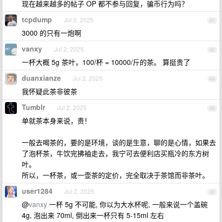
现在越来越多的帖子 OP 都不参与回复，骗币行为吗？
tcpdump
Jul 2, 2025
41
3000 的只有一炮啊
vanxy
Jul 2, 2025
42
一杯大概 5g 茶叶，100/杯 = 10000/斤的茶。 算挺贵了
duanxianze
Jul 2, 2025
43
我怀疑此茶非彼茶
Tumblr
Jul 2, 2025
44
单就茶本身来说，贵！
一般去喝茶的，要的是环境，谈的是生意，聊的是心情，如果去
了泡杯茶，牛饮完拂袖走去，我宁可去便利店买瓶冷的东方树
叶。
所以，一杯茶，或一壶茶的定价，完全取决于茶馆而非茶叶。
user1284
Jul 2, 2025
45
@
vanxy
一杯 5g 不可能, 你以为大水杯呢, 一般来说一个盖碗
4g, 泡出来 70ml, 倒出来一杯只有 5-15ml 左右