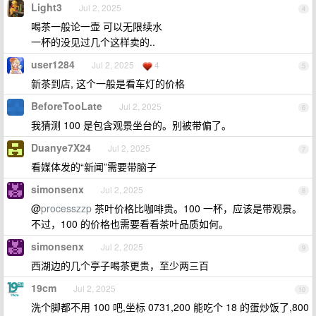
Light3
Jul 2, 2025
4
喝茶一般论一壶 可以无限续水
一杯的没见过几个这样卖的..
user1284
Jul 2, 2025
4
5
新茶到店, 这个一般是看车灯的价格
BeforeTooLate
Jul 2, 2025
6
我猜测 100 是包含观景坐台的。别被带偏了。
Duanye7X24
Jul 2, 2025
7
看媒体发的“新闻”需要带脑子
simonsenx
Jul 2, 2025
8
@
processzzp
茶叶价格比咖啡贵。100 一杯，应该是带观景。
不过，100 的价格也需要看看茶叶品质如何。
simonsenx
Jul 2, 2025
9
西湖边的几个亭子喝茶更贵，至少两三百
19cm
Jul 2, 2025
10
洗个脚都不用 100 吧,坐标 0731,200 能吃个 18 的蛋炒饭了,800