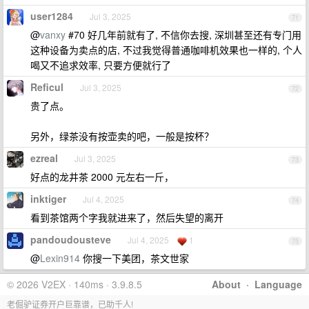
user1284
Jul 3, 2025
71
@
vanxy
#70 好几年前就有了, 不信你去搜, 深圳甚至还有专门用
这种设备为卖点的店, 不过我觉得普通咖啡机效果也一样的, 个人
喝又不追求效率, 只要方便就行了
Reficul
Jul 3, 2025
72
贵了点。
另外，绿茶没有按壶卖的吧，一般是按杯？
ezreal
Jul 3, 2025
73
好点的龙井茶 2000 元左右一斤，
inktiger
Jul 4, 2025
74
看到茶馆两个字我就进来了，然后失望的离开
pandoudousteve
Jul 4, 2025
1
75
@
Lexin914
你搜一下美团，茶文世家
© 2026 V2EX · 140ms · 3.9.8.5
About
·
Language
老倔驴证券开户巨靠谱，已助千人!