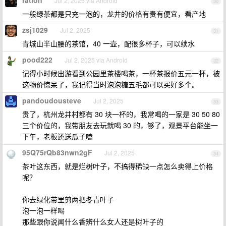
ration
Jul 2, 2025 via Android
30
一般绿茶都是只充一泡的，龙井的价格有贵有便宜，看产地
zsj1029
Jul 2, 2025
31
青城山半山腰的茶馆，40 一壶，配很多杯子，可以续水
pood222
Jul 2, 2025 via Android
32
记得小时候出游看到公园里茶楼喝茶，一杯茶报价五元一杯，被
这物价惊呆了，我记得当时泡泡糖五毛都可以买好多个。
pandoudousteve
Jul 2, 2025
33
贵了，杭州龙井村都有 30 块一杯的，我常喝的一家是 30 50 80
三个价位的，我带朋友去玩就喝 30 的，够了，观景平台能坐一
下午，老板还送瓜子嗑
95Q75rQb83nwn2gF
Jul 2, 2025
34
茶叶这东西，就是烂树叶子，不搞得稀缺一点怎么卖得上价格
呢？
你去绿化带里剪两把冬青叶子
泡一泡一样喝
那些跟你说闻什么香辨什么女人还是树叶子的