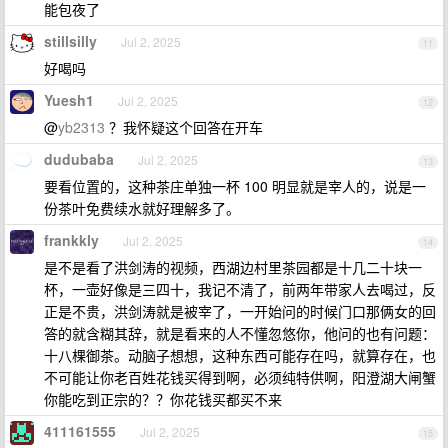
能包夜了
stillsilly
Jul 2, 2025
11
好喝吗
Yuesh1
Jul 2, 2025
12
@
yb2313
？我怀疑这个回答在开车
dudubaba
Jul 2, 2025
13
要看位置的，这种茶庄单独一杯 100 明显就是宰人的，说是一
份茶叶免费续水就好理解多了。
frankkly
Jul 2, 2025
14
是不是看了洪剑涛的视频，西湖边村里茶园都是十几二十块一
杯，一壶好像是三四十，我记不清了，前两年带家人去喝过，反
正是不贵，洪剑涛就是被宰了，一开始问的时候门口那俩女的回
答的就含糊其辞，就是看来的人不懂忽悠你，他问的也有问题：
十八棵御茶。动脑子想想，这种东西可能存在吗，就算存在，也
不可能让你老百姓花钱买得到啊，必须纯特供啊，阳澄湖大闸蟹
你能吃到正宗的？？你花钱买都买不来
411161555
Jul 2, 2025
15