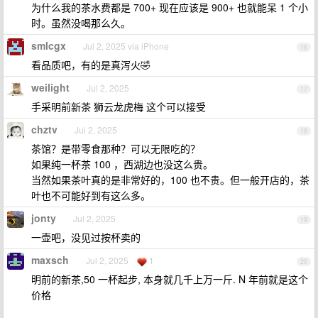
为什么我的茶水费都是 700+ 现在应该是 900+ 也就能呆 1 个小
时。虽然没喝那么久。
smlcgx
Jul 2, 2025 via iPhone
16
看品质吧，有的是真泻火🤣
weilight
Jul 2, 2025
17
手采明前新茶 狮云龙虎梅 这个可以接受
chztv
Jul 2, 2025
18
茶馆？是带零食那种？可以无限吃的？
如果纯一杯茶 100 ，西湖边也没这么贵。
当然如果茶叶真的是非常好的，100 也不贵。但一般开店的，茶
叶也不可能好到有这么多。
jonty
Jul 2, 2025
19
一壶吧，没见过按杯卖的
maxsch
Jul 2, 2025
1
20
明前的新茶,50 一杯起步, 本身就几千上万一斤. N 年前就是这个
价格