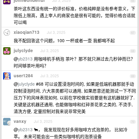
johnwonderful
Jul 3, 2025
66
茶叶这东西没有统一的评价标准，价格纯粹是没有参考意义，下
限低上限高，遇上宰人的商家也是很有可能的，觉得价格合适就
可以喝
xiaoqian713
Jul 3, 2025
67
我不配回答这个问题，100 一杯或者一壶 我都喝不起
julyclyde
Jul 3, 2025
68
@
yb2313
用咖啡机手柄泡 茶叶？那不就只淋过去几秒钟而已？
时间够茶叶用吗？
user1284
Jul 3, 2025
69
@
julyclyde
#68 可以设置浸泡时间的, 如果是低端机器那就手动
控制浸泡时间, 六大茶类都可以通用, 如果愿意还能测试一下不同
压力下的风味表现如何, 以前在学校做实验要是有这机器就好了.
关键是这机器还通用, 也能做咖啡和红碎茶花茶之类的, 不烫手,
清洗方便, 定量控制对我来说非常完美
vanxy
Jul 3, 2025
70
@
yb2313
🐂， 我发现现在好多用咖啡方式泡茶的， 比如冷
萃。 未来可能会出一些类似咖啡机的泡茶设备