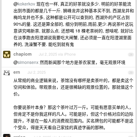
@
kokerkov
现在也一样, 真正的好茶就没多少. 明前的好茶能流
出到市面的都是几千一斤. 狮峰龙井这种基本买不到, 西湖龙井和
梅坞龙井也不多, 这种都是公开可以查到的, 西湖外的产区占到
90%的量. 这还是算全部的, 细分到明前,雨前,更少.再说茶叶这玩
意讲究喝新茶, 就那么点. 还想喝 18 棵老茶树的, 想啥呢. 就好比
在淡季跑去阳澄湖说我要吃大闸蟹, 还必须是一直在阳澄湖里面
养的, 洗澡蟹不要. 能吃到就有鬼
chapiom
Jul 2, 2025 via iPhone
28
@
simonsenx
然而新闻那个地方是茶农家里，毫无观景环境
ern
Jul 2, 2025
29
从常规的商业逻辑来说，茶馆没有哪杯是卖茶叶的，都是卖这个
空间和体验。带观景台，还是很稀缺的观景位置的，那就值这个
价。
你要说茶叶本身？那这个茶叶过万一斤。可能有愿意买单的人，
但肯定不是你我这样的凡人。可能是好，但这个价格对应的边际
提升，不是在一般人的消费观范围内。买名牌包的可能都不是这
个受众，得是天天看自己家挂的真迹字画的那种。