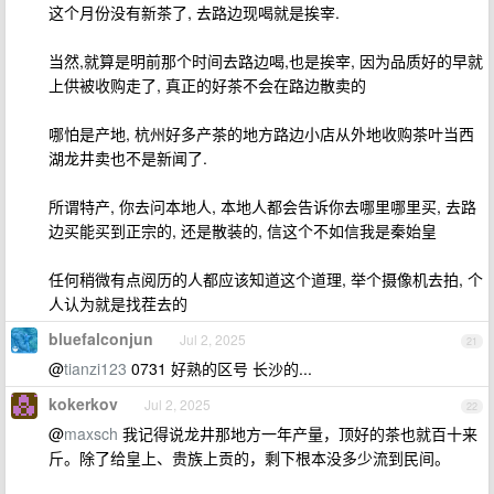
这个月份没有新茶了, 去路边现喝就是挨宰.
当然,就算是明前那个时间去路边喝,也是挨宰, 因为品质好的早就
上供被收购走了, 真正的好茶不会在路边散卖的
哪怕是产地, 杭州好多产茶的地方路边小店从外地收购茶叶当西
湖龙井卖也不是新闻了.
所谓特产, 你去问本地人, 本地人都会告诉你去哪里哪里买, 去路
边买能买到正宗的, 还是散装的, 信这个不如信我是秦始皇
任何稍微有点阅历的人都应该知道这个道理, 举个摄像机去拍, 个
人认为就是找茬去的
bluefalconjun
Jul 2, 2025
21
@
tianzi123
0731 好熟的区号 长沙的...
kokerkov
Jul 2, 2025
22
@
maxsch
我记得说龙井那地方一年产量，顶好的茶也就百十来
斤。除了给皇上、贵族上贡的，剩下根本没多少流到民间。