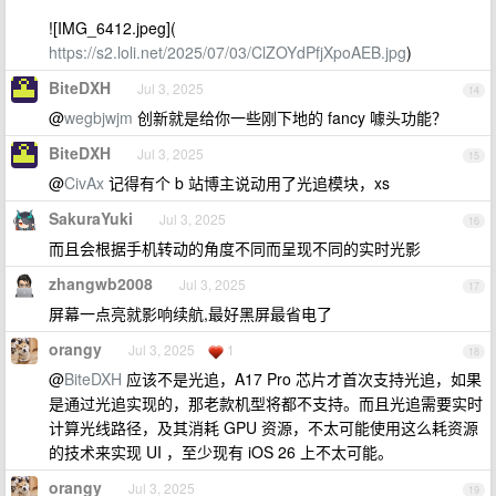
![IMG_6412.jpeg](
https://s2.loli.net/2025/07/03/ClZOYdPfjXpoAEB.jpg
)
BiteDXH
Jul 3, 2025
14
@
wegbjwjm
创新就是给你一些刚下地的 fancy 噱头功能？
BiteDXH
Jul 3, 2025
15
@
CivAx
记得有个 b 站博主说动用了光追模块，xs
SakuraYuki
Jul 3, 2025
16
而且会根据手机转动的角度不同而呈现不同的实时光影
zhangwb2008
Jul 3, 2025
17
屏幕一点亮就影响续航,最好黑屏最省电了
orangy
Jul 3, 2025
1
18
@
BiteDXH
应该不是光追，A17 Pro 芯片才首次支持光追，如果
是通过光追实现的，那老款机型将都不支持。而且光追需要实时
计算光线路径，及其消耗 GPU 资源，不太可能使用这么耗资源
的技术来实现 UI ，至少现有 iOS 26 上不太可能。
orangy
Jul 3, 2025
19