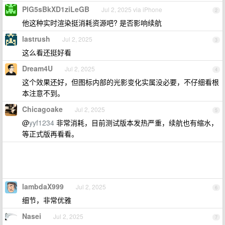
PlG5sBkXD1ziLeGB
Jul 2, 2025 via iPhone
2
他这种实时渲染挺消耗资源吧? 是否影响续航
lastrush
Jul 2, 2025
3
这么看还挺好看
Dream4U
Jul 2, 2025
4
这个效果还好，但图标内部的光影变化实属没必要，不仔细看根
本注意不到。
Chicagoake
Jul 2, 2025
5
@
yyf1234
非常消耗，目前测试版本发热严重，续航也有缩水，
等正式版再看看。
lambdaX999
Jul 2, 2025
6
细节，非常优雅
Nasei
Jul 2, 2025
7