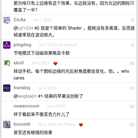
那为啥只有上边缘有这个效果，左边就没有，因为左边的图标只
覆盖了一半？
CivAx
Jul 2, 2025
8
@
yyf1234
#2 就是个简单的 Shader ，能耗没有多离谱，反而是
帧速率现在波动很大。
pingdog
Jul 2, 2025 via Android
9
节电模式下动画效果略显卡顿
skull
Jul 3, 2025
1
10
转动手机，每个图标边缘的光反射角度都会变化，但。。who
cares
frankkly
Jul 3, 2025
11
@
wegbjwjm
#1 经典的苹果没创新了
newaccount
Jul 3, 2025
12
终于看起来不像亚克力片儿了
bruce00
Jul 3, 2025 via iPhone
1
13
甚至还有棱镜的效果