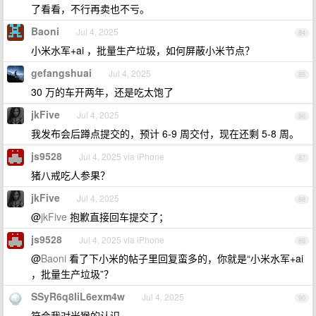
了看看，不行再卖也不亏。
Baoni
Jul 4, 2025
84
小米水军+ai ，批量生产垃圾，如何屏蔽小米节点？
gefangshuai
Jul 4, 2025
85
30 万的车开两年，还是吃太饱了
jkFive
Jul 4, 2025
86
我发布会后蹲点提交的，预计 6-9 周交付，现在还剩 5-8 周。
js9528
Jul 4, 2025 via iPhone
87
猪八戒吃人参果？
jkFive
Jul 4, 2025
88
@
jkFive
抱歉直接回车提交了；
js9528
Jul 4, 2025 via iPhone
89
@
Baoni
看了下小米的帖子里回复蛮多的，你就是“小米水军+ai
，批量生产垃圾”？
SSyR6q8IiL6exm4w
Jul 4, 2025
90
符合我对米猴的认识