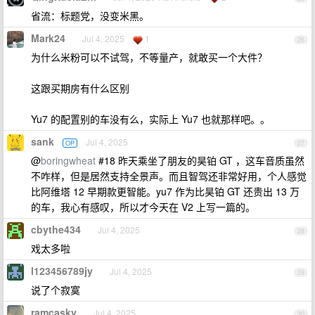
省流：标题党，没变米黑。
Mark24
Jul 4, 2025
1
26
为什么米粉可以不试驾，不等量产，就敢买一个大件？
这跟买期房有什么区别
Yu7 的配置别的车没有么，实际上 Yu7 也就那样吧。。
sank
Jul 4, 2025
OP
27
@
boringwheat
#18 昨天乘坐了朋友的昊铂 GT ，这车音质虽然
不咋样，但是居然支持全景声。而且智驾还非常好用，个人感觉
比阿维塔 12 早期款更智能。yu7 作为比昊铂 GT 还贵出 13 万
的车，我心有感叹，所以才今天在 V2 上写一篇的。
cbythe434
Jul 4, 2025
28
戏太多啦
l123456789jy
Jul 4, 2025
29
说了个寂寞
ramcasky
Jul 4, 2025
30