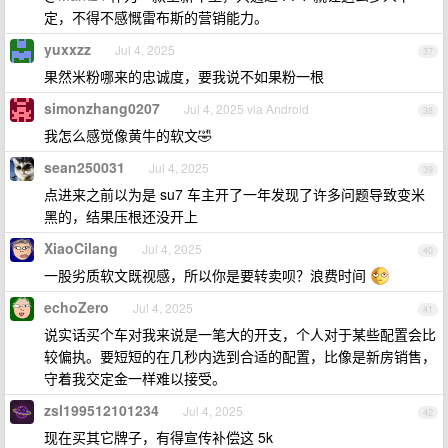
定，不得不感慨雷布斯的营销能力。
yuxxzz
Jul 4, 2025
37
果然米粉哪来的忠诚度，要我说不如果粉一根
simonzhang0207
Jul 4, 2025 via Android
38
我怎么感觉像黄牛的软文🤣
sean250031
Jul 4, 2025
39
点进来之前以为是 su7 车主开了一年发现了许多问题导致变米
黑的，结果压根还没开上
XiaoCilang
Jul 4, 2025
40
一股劣质软文既视感，所以你是要转卖呗？浪费时间
echoZero
Jul 4, 2025
41
说实话买个车对我来说是一笔大的开支，个人对于某些配置会比
较偏执。要短短的在几秒内选到合适的配置，比像是新房销售，
守着我交定金一样难以接受。
zsl199512101234
Jul 4, 2025
42
现在买其它牌子，有得宣传补偿这 5k