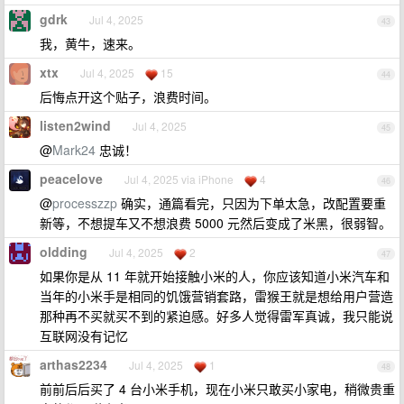
gdrk
Jul 4, 2025
43
我，黄牛，速来。
xtx
Jul 4, 2025
15
44
后悔点开这个贴子，浪费时间。
listen2wind
Jul 4, 2025
45
@
Mark24
忠诚！
peacelove
Jul 4, 2025 via iPhone
4
46
@
processzzp
确实，通篇看完，只因为下单太急，改配置要重
新等，不想提车又不想浪费 5000 元然后变成了米黑，很弱智。
oldding
Jul 4, 2025
2
47
如果你是从 11 年就开始接触小米的人，你应该知道小米汽车和
当年的小米手是相同的饥饿营销套路，雷猴王就是想给用户营造
那种再不买就买不到的紧迫感。好多人觉得雷军真诚，我只能说
互联网没有记忆
arthas2234
Jul 4, 2025
1
48
前前后后买了 4 台小米手机，现在小米只敢买小家电，稍微贵重