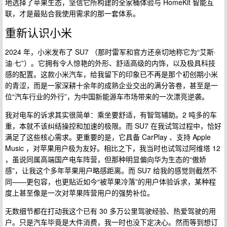
地选择了苹果生态，坚信它所构建的全家桶体验与 HomeKit 智能互
联，才是最贴合我使用需求的那一套体系。
重新认识小米
2024 年，小米发布了 SU7 （那时雷军和官方还亲切地称它为“艾斯·
油·七”）。它拥有令人惊艳的外形、舒适高级的内饰，以及极具科技
感的配置。这款小米汽车，给我留下的印象已不再是那个初创期小米
的青涩，而是一家深耕十余年的成熟企业交出的满分答卷，甚至是一
位“汽车行业的外行”，为中国新能源车市场带来的一次漂亮逆袭。
我对电车的诉求其实很简单：乘坐要舒适，有智驾辅助。2 吨多的车
重，本就不该纠结操控和加速的极限。而 SU7 在我试驾过程中，恰好
满足了这些核心需求。更重要的是，它具备 CarPlay 、支持 Apple
Music ，对苹果用户极为友好。相比之下，我当时也试驾过阿维塔 12
，虽说同属高端国产电车阵营，但那种明显偏向华为生态的“傲娇
感”，让我这个多年苹果用户略感距离。而 SU7 给我的感觉则截然不
同——更包容，也更贴近如今“被苹果冷落”的用户体验诉求，某种程
度上甚至像是一次对苹果阵营用户的强势补位。
无数细节都在打动我这个已有 30 多万公里驾驶经验、热爱驾驶的用
户。只是汽车毕竟是大件消费，我一时也没下定决心。然而等到想订