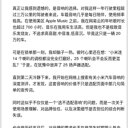
真正让我感到遗憾的，是音响的选择。对我这样一年行驶里程超
过三万公里的驾驶者来说，车载音响几乎是每日陪伴，使用频率
极高。在使用美区 Apple Music 之前，我在网易云的年听歌时长
也超过 700 小时，音乐在我用车生活高，但是我也不是极致音
乐发烧友，不追求高音甜,中音准,低音沉，毕竟这只是一辆 20
万的车。
可是在锁单那一刻，我却脑子一热。彼时心里还在想：“小米连
14 个喇叭的调校都没完全打磨好，25 个喇叭会不会反而更混
乱？”于是，在犹豫中放弃了 25 扬声器选配。
直到第二天冷静下来，我开始在网络上搜索有关小米汽车音响的
深度测评，才发现，这套音响的价值不只是选配页面中那几句简
单的宣传词。
同时这似乎不仅仅是一个“选不选配音响”的问题，而是一次关于
使用场景理解、对品牌信任、以及决策细节是否到位的综合判断
失误。
也许是历经岁月后，对品牌的要求也不在是学生时期那么热血，