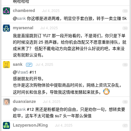
啊哈哈哈
chambered
Jul 4, 2025
13
@
sank
你这哪是进退两难，明显空手套白狼，转手一卖立赚 5k
myarsenal
Jul 4, 2025
14
我是直接跳到订 YU7 那一段开始看的，不是哥们，你只是下单
的时候没选到 25 扬声器，给你机会改配又不愿意重新排队，就
成米黑了？ 低配不戴电动方向盘这种没什么好说的吧，本来没
说有就默认没有。
sank
Jul 4, 2025
OP
15
@
Vraw5
#11
感谢朋友的开导。
也许是这次购物体验中提取商品时间长，网络上资讯又杂乱，
这时间长和信息多，导致我这情绪发酵起来就多。
duanxianze
Jul 4, 2025
16
@
sank
#12 黑还是粉都是你的自由，只是劝你一句，想转卖要
趁早，这车不太可能像 su7 头一年那么保值
LazypersonJKing
Jul 4, 2025
17