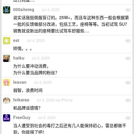
000sitereg
Jul 4, 2025
93
说实话我挺佩服盲订的。25W+，而且车这种东西一般会根据第
一批的反馈做部分改进，包括工艺，座椅等等。当初试驾 SU7
销售就说新出的座椅要比试驾车舒服些....
est
Jul 4, 2025
94
矫情。。。
haiku
Jul 5, 2025
95
为什么要冲动消费，
为什么要当品牌的粉丝？
leavan
Jul 5, 2025
96
弱智，浪费时间
feikaras
Jul 5, 2025 via iPhone
97
和品牌谈感情？
FreeGuy
Jul 5, 2025
98
当人遭受到社会的毒打之后还有几人能保持初心，雷总都做不
到，你就得了吧！