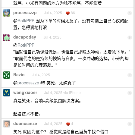
就骂，小米有问题的地方为啥不能骂，不能惯着
processzzp
Jul 4, 2025
86
5
@
RotkPPP
因为下单的时候太急了，没有勾选上自己心仪的配
置，急得满地打滚
dacapoday
Jul 4, 2025
6
@
RotkPPP
"怪就怪自己功课没做足，也怪自己那晚太冲动，太着急下单。"
“取而代之的是持续的懊恼与自责。一次冲动的选择，带来的却
是长时间的心理落差。”
Razio
Jul 4, 2025
7
@
processzzp
#5 笑死，太纯真了
wangxiaoer
Jul 4, 2025 via iPhone
8
真是笑死，音响=高级氛围解决方案。
起名技术不错。
duanxianze
Jul 4, 2025
4
9
笑死 就因为这个？ 感觉就是给自己当黄牛找个借口