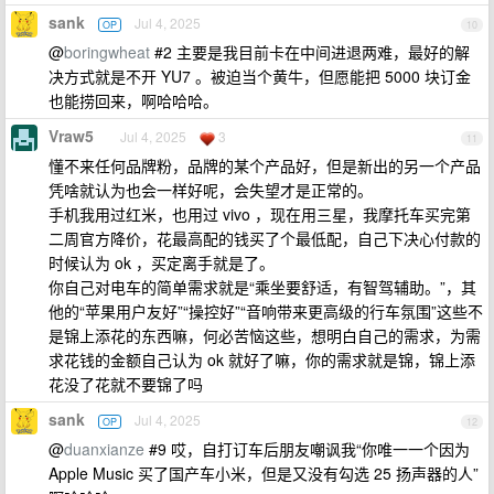
sank
Jul 4, 2025
OP
10
@
boringwheat
#2 主要是我目前卡在中间进退两难，最好的解
决方式就是不开 YU7 。被迫当个黄牛，但愿能把 5000 块订金
也能捞回来，啊哈哈哈。
Vraw5
Jul 4, 2025
3
11
懂不来任何品牌粉，品牌的某个产品好，但是新出的另一个产品
凭啥就认为也会一样好呢，会失望才是正常的。
手机我用过红米，也用过 vivo ，现在用三星，我摩托车买完第
二周官方降价，花最高配的钱买了个最低配，自己下决心付款的
时候认为 ok ，买定离手就是了。
你自己对电车的简单需求就是“乘坐要舒适，有智驾辅助。”，其
他的“苹果用户友好”“操控好”“音响带来更高级的行车氛围”这些不
是锦上添花的东西嘛，何必苦恼这些，想明白自己的需求，为需
求花钱的金额自己认为 ok 就好了嘛，你的需求就是锦，锦上添
花没了花就不要锦了吗
sank
Jul 4, 2025
OP
12
@
duanxianze
#9 哎，自打订车后朋友嘲讽我“你唯一一个因为
Apple Music 买了国产车小米，但是又没有勾选 25 扬声器的人”