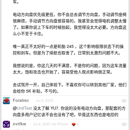
车。
电动方向盘优先级更低，你不会总去调节方向盘，手动调节座椅
很麻烦，手动调节方向盘很容易的，我甚至会觉得电机调整太慢
了。如果你说上下车的时候抬起，我觉得没太大必要。方向盘这
么小不至于卡住。
唯一真正不太好的一点是轮胎 245 ，这个影响极限状态下的操
控和刹车。但是为了续航也取舍了。日常别太激烈问题不大。
我想说的是，你这几天的不满意，不是你的问题，因为这车流量
太大，饱和攻击也开始了，容易受他人观点影响很正常。
去试驾开一开，自己体验下。不喜欢你可以转到其他厂家，他们
会给你 5K 补贴，不亏的。
Foralrec
Jul 4, 2025
51
@
UnitTest
没太了解 YU7. 你说的没有电动方向盘，那配套的方
向盘多用户记忆该不会也没有了吧，毕竟这东西也是电控的
ovtfkw
Jul 4, 2025 via iPhone
3
52