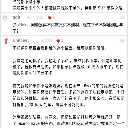
点的都不碰小米
佩服买小米车的人都没试驾就敢下单的，特别是 SU7 事件之后
qqjt
Jul 4, 2025
1
49
@
oldding
问题是再不买就真买不到啊，现在下单不得等到后年
了？
UnitTest
Jul 4, 2025
2
50
不知道你是否会看到我的这个留言。我可以跟你聊聊。
我算是老司机了，我也定了 yu7 ，虽然我秒下单，但是锁单犹
豫了，我也有点后悔，如果锁单快点就能 10 周内提车了，现在
我和你提车时间差不多。
首先我说如果你不是发烧友，现在国产 15w+的车的音质绝对是
足够的，如果你极度在乎音质，多花的这几千块钱足以配一个好
前端和好耳机，或者一套入门的音响了。路上那么吵，音质都要
打折扣。20 多 w 的车，隔音不可能完美。
外后视镜防眩目，有意义，但是如果前排贴膜之后就还好。是一
个 nice to have 的东西，很难说因为这点就去肯定或者否定一个