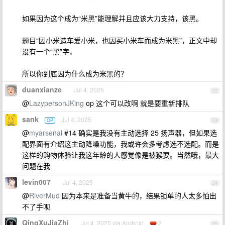
如果因为这个成为“米黑”能理解并且应该大力支持，该黑。
题目“因小米造车爱小米，也因买小米车而成为米黑”，正文中却
没有一个“黑”字，
所以你到底因为什么成为米黑的？
duanxianze
Jul 4, 2025
22
@
LazypersonJKing
op 这个可以改啊 就是要重新排队
sank
Jul 4, 2025
OP
23
@
myarsenal
#14 确实是我没有主动选择 25 扬声器，但如果选
配界面有介绍这主动降噪功能，我或许会多考虑选不选配。而是
这样的购物体验让我这年龄的人感觉像是被猴耍。当然哦，最大
问题在我
levin007
Jul 4, 2025
24
@
RiverMud
因为本来是准备当黄牛的，结果锁单的人太多怕出
不了手呗
QingXuJiaZhi
Jul 4, 2025 via Android
2
25