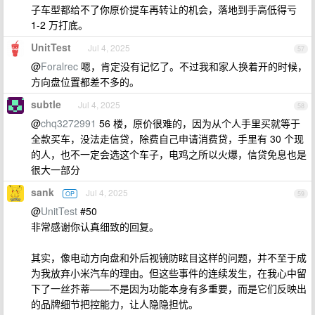
子车型都给不了你原价提车再转让的机会，落地到手高低得亏
1-2 万打底。
UnitTest
Jul 4, 2025
57
@
Foralrec
嗯，肯定没有记忆了。不过我和家人换着开的时候，
方向盘位置都差不多的。
subtle
Jul 4, 2025
58
@
chq3272991
56 楼，原价很难的，因为从个人手里买就等于
全款买车，没法走信贷，除费自己申请消费贷，手里有 30 个现
的人，也不一定会选这个车子，电鸡之所以火爆，信贷免息也是
很大一部分
sank
Jul 4, 2025
OP
59
@
UnitTest
#50
非常感谢你认真细致的回复。
其实，像电动方向盘和外后视镜防眩目这样的问题，并不至于成
为我放弃小米汽车的理由。但这些事件的连续发生，在我心中留
下了一丝芥蒂——不是因为功能本身有多重要，而是它们反映出
的品牌细节把控能力，让人隐隐担忧。