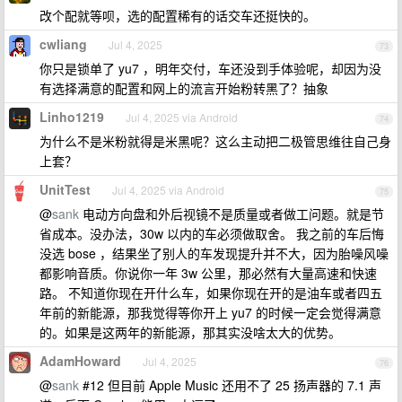
改个配就等呗，选的配置稀有的话交车还挺快的。
cwliang
Jul 4, 2025
73
你只是锁单了 yu7 ，明年交付，车还没到手体验呢，却因为没
有选择满意的配置和网上的流言开始粉转黑了？抽象
Linho1219
Jul 4, 2025 via Android
74
为什么不是米粉就得是米黑呢？这么主动把二极管思维往自己身
上套？
UnitTest
Jul 4, 2025 via Android
75
@
sank
电动方向盘和外后视镜不是质量或者做工问题。就是节
省成本。没办法，30w 以内的车必须做取舍。 我之前的车后悔
没选 bose ，结果坐了别人的车发现提升并不大，因为胎噪风噪
都影响音质。你说你一年 3w 公里，那必然有大量高速和快速
路。 不知道你现在开什么车，如果你现在开的是油车或者四五
年前的新能源，那我觉得等你开上 yu7 的时候一定会觉得满意
的。如果是这两年的新能源，那其实没啥太大的优势。
AdamHoward
Jul 4, 2025
76
@
sank
#12 但目前 Apple Music 还用不了 25 扬声器的 7.1 声