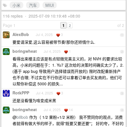
小米
汽车
MIUI
116 replies
•
2025-07-09 10:19:48 +08:00
Page 1
1
of 2
2
AlexBob
Jul 4, 2025
3
1
要爱请深爱,这么容易被带节奏!那你还矫情什么.
boringwheat
Jul 4, 2025
1
2
看得出来楼主应该是有点轻微完美主义的，对 NVH 的要求比较
高，小米的问题在于：1. Yu7 这次给的决策时间确实太少了，2.
(基于 app bug 导致用户选择错误而开放的) 限时改配重新排产
也不合理; 不过实在不行你还可以拿着订单去买友商的，他们可
以帮你补偿这 5000 的损失...
RotkPPP
Jul 4, 2025
3
3
还是没看懂为啥变成米黑
boringwheat
Jul 4, 2025
14
4
@
billbob
作为（ 1/2 果粉+1/2 米粉） 我不赞同你的观点，消费
者就得有做大爷的样子，就得"既要又要还要"； 好的夸，不好的