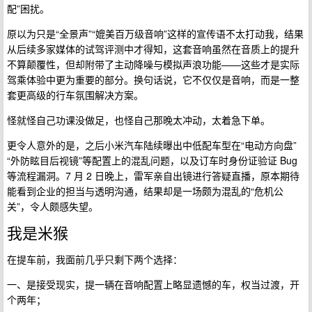
配”困扰。
原以为只是“全景声”“媲美百万级音响”这样的宣传语不太打动我，结果
从后续多家媒体的试驾评测中才得知，这套音响虽然在音质上的提升
不算颠覆性，但却附带了主动降噪与模拟声浪功能——这些才是实际
驾乘体验中更为重要的部分。换句话说，它不仅仅是音响，而是一整
套更高级的行车氛围解决方案。
怪就怪自己功课没做足，也怪自己那晚太冲动，太着急下单。
更令人意外的是，之后小米汽车陆续曝出中低配车型在“电动方向盘”
“外防眩目后视镜”等配置上的混乱问题，以及订车时身份证验证 Bug
等流程漏洞。7 月 2 日晚上，雷军亲自出镜进行答疑直播，原本期待
能看到企业的担当与透明沟通，结果却是一场颇为混乱的“危机公
关”，令人颇感失望。
我是米猴
在提车前，我面前几乎只剩下两个选择：
一、是接受现实，提一辆在音响配置上略显遗憾的车，权当过渡，开
个两年；