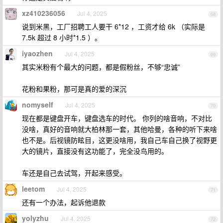
xz410236056
Jul 4, 2025
68
说到米黑，工厂招聘工人要干 6*12 ，工资才给 6k （实际是
7.5k 超过 8 小时*1.5 ）。
iyaozhen
Jul 4, 2025
69
其实米粉有个最大的问题，都是假粉丝，不够“忠诚”
花粉和果粉，那可是真的爱的深沉
nomyself
Jul 4, 2025
70
现在都是键盘开车，键盘选车的时代。 你列的啥音响，不对比
没啥，真好的音响就大柏林那一套，其他哈曼，各种的听下来啥
也不是。后视镜防眩目，这更没啥用，我自己车自己换了视野更
大的镜片，直接没有这功能了，完全没鸟用的。
车还是自己去试驾，开起来感受。
leetom
Jul 4, 2025
71
还有一个办法，起诉他退款
yolyzhu
Jul 4, 2025
72