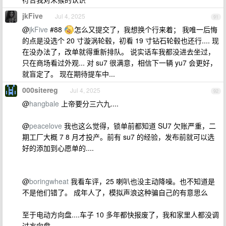
jkFive
Jul 4, 2025
91
@
jkFive
#88
怎么又提交了，我想换个行来着； 我唯一后悔
的点是没选个 20 寸漩涡轮毂，初看 19 寸钻石轮毂也还行.... 现
在没办法了，改单就得重新排队。 说实话车我都没进去坐过，
只在商场看过外观... 对 su7 很满意，相信下一辆 yu7 会更好，
就盲定了。 现在期待提车中...
000sitereg
Jul 4, 2025
92
@
hangbale
上帝要分三六九....
@
peacelove
我也这么觉得，锁单前都知道 SU7 欠账严重，二
期工厂大概 7 8 月才投产。前有 su7 的经验，发布前就可以选
好的添加到心愿单的....
@
boringwheat
我看车评，25 喇叭也没主动降噪。也不知道是
不是他们错了。 成年人了，模拟声浪这种骗自己的有意思么
至于电动方向盘....车子 10 多年都快报废了，我和家里人都没调
过方向盘....