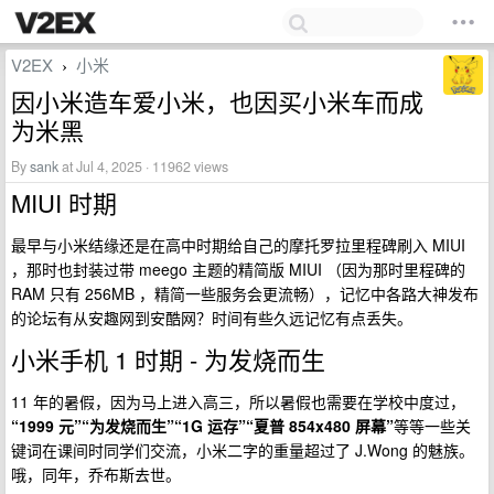
V2EX
小米
›
因小米造车爱小米，也因买小米车而成
为米黑
By
sank
at Jul 4, 2025 · 11962 views
MIUI 时期
最早与小米结缘还是在高中时期给自己的摩托罗拉里程碑刷入 MIUI
，那时也封装过带 meego 主题的精简版 MIUI （因为那时里程碑的
RAM 只有 256MB ，精简一些服务会更流畅），记忆中各路大神发布
的论坛有从安趣网到安酷网？时间有些久远记忆有点丢失。
小米手机 1 时期 - 为发烧而生
11 年的暑假，因为马上进入高三，所以暑假也需要在学校中度过，
“1999 元”“为发烧而生”“1G 运存”“夏普 854x480 屏幕”
等等一些关
键词在课间时同学们交流，小米二字的重量超过了 J.Wong 的魅族。
哦，同年，乔布斯去世。