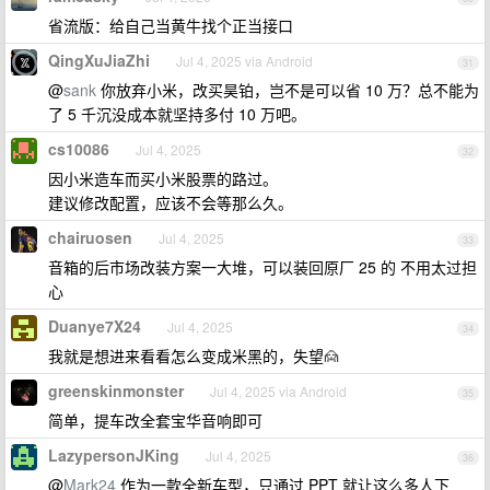
省流版：给自己当黄牛找个正当接口
QingXuJiaZhi
Jul 4, 2025 via Android
31
@
sank
你放弃小米，改买昊铂，岂不是可以省 10 万？总不能为
了 5 千沉没成本就坚持多付 10 万吧。
cs10086
Jul 4, 2025
32
因小米造车而买小米股票的路过。
建议修改配置，应该不会等那么久。
chairuosen
Jul 4, 2025
33
音箱的后市场改装方案一大堆，可以装回原厂 25 的 不用太过担
心
Duanye7X24
Jul 4, 2025
34
我就是想进来看看怎么变成米黑的，失望🙍
greenskinmonster
Jul 4, 2025 via Android
35
简单，提车改全套宝华音响即可
LazypersonJKing
Jul 4, 2025
36
@
Mark24
作为一款全新车型，只通过 PPT 就让这么多人下