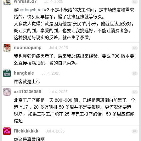
whrss9527
Jul 4, 2025
63
@
boringwheat
#2 不是小米给的决策时间，是市场热度和需求
给的。快买就早提车，慢了犹豫犹豫就等很久。
大多数人觉得：就是因为他是“亲民”的小米，他就应该服务好，
既让买的到，享受的到，也要让我挑选好，不能让消费者急。
这种预期与现实的反差，就产生了矛盾。
nuonuojump
Jul 4, 2025
64
我也算强迫症患者了，后来我总结出来经验，要么 798 版本要
么直接拉满顶配，省的自己内耗。
hangbale
Jul 4, 2025
65
顾客就是上帝
xz410236056
Jul 4, 2025
66
北京工厂产能是一天 800~900 辆，已经是两班倒白加黑了。全
造 YU7 ，20 多万辆排 50 多周并不是耍猴啊。更何况还要造
SU7 。如果二期工厂能在 25 年完工投产的话，50 多周应该能
缩短
Rickkkkkkk
Jul 4, 2025
67
你这是真爱粉啊