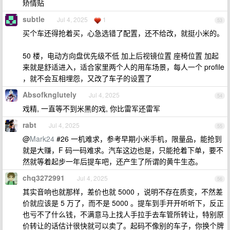
矫情贴
subtle
Jul 4, 2025
1
53
买个车还得抢着买，心急选错了配置，还不给改，就挺小米的。
50 楼，电动方向盘优先级不低 加上后视镜位置 座椅位置 加起
来就是舒适进入，适合家里两个人的用车场景，每人一个 profile
，就不会互相埋怨，又改了车子的设置了
Absofknglutely
Jul 4, 2025
54
戏精, 一直等不到米黑的戏, 你比雷军还雷军
rabt
Jul 4, 2025
55
@
Mark24
#26 一机难求，参考早期小米手机，限量品，能抢到
就是大赚，F 码一码难求。汽车这边也是，只能抢着下单，要不
然就等着起步一年后提车吧，还产生了所谓的黄牛生态。
chq3272991
Jul 4, 2025
56
其实音响也就那样，差价也就 5000 ，说明不存在质变，不然差
价就应该是 5 万了，而不是 5000 。提车到手开开听听下，反正
也亏不了什么钱，不满意马上找人手拉手去车管所转让，特别原
价转让的话估计很快就可以卖了。起码不像别的车子，你换个牌