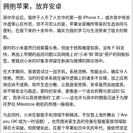
拥抱苹果，放弃安卓
高中毕业后，我终于入手了人生中的第一部 iPhone 5 。或许其中有些
许虚荣心在作祟，但不可否认的是，苹果全家桶所带来的生态协同与
便利，在接下来的十余年中，确实为我的学习与生活带来了极大的帮
助。
彼时的小米虽然已经崭露头角，但由于抢购难度较高，没有 F 码支
持，再加上早期的品控问题以及网络上对“小米”和“屌丝”用户的刻板标
签，使我对小米的印象多停留在新闻与微博的舆论场中。
在大学期间，我曾尝试过一加手机，系统流畅、性能出众，确实令人
惊艳。然而，当时的安卓系统在操作逻辑上的诸多不合理，加之应用
商店尚不成熟、软件生态分散，让我逐渐觉得，安卓虽然自由度高，
却不够安全与稳定。那时的安卓，更像是一个适合折腾与尝试的“玩
具”，而非可以高效使用的“工具”——这也许与高中时期我沉迷于为摩
托罗拉 Milestone 刷机的热情一脉相承。
与此同时，小米在智能手机领域不断精进，不仅登上海外舞台（“Are
you OK”成为一时话题），也凭借米家生态的完善在智能家居领域取
得巨大突破。但即便如此，在那个苹果如日中天的年代，我依然坚定