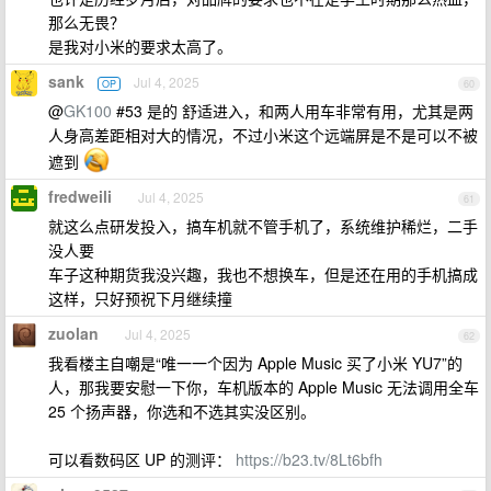
那么无畏？
是我对小米的要求太高了。
sank
Jul 4, 2025
OP
60
@
GK100
#53 是的 舒适进入，和两人用车非常有用，尤其是两
人身高差距相对大的情况，不过小米这个远端屏是不是可以不被
遮到
fredweili
Jul 4, 2025
61
就这么点研发投入，搞车机就不管手机了，系统维护稀烂，二手
没人要
车子这种期货我没兴趣，我也不想换车，但是还在用的手机搞成
这样，只好预祝下月继续撞
zuolan
Jul 4, 2025
62
我看楼主自嘲是“唯一一个因为 Apple Music 买了小米 YU7”的
人，那我要安慰一下你，车机版本的 Apple Music 无法调用全车
25 个扬声器，你选和不选其实没区别。
可以看数码区 UP 的测评：
https://b23.tv/8Lt6bfh