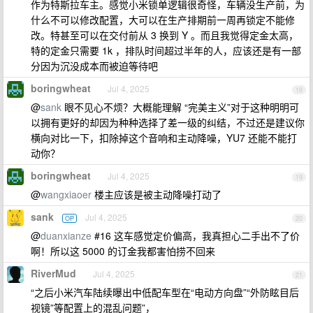
作为特斯拉车主。感觉小米锁单逻辑很奇怪，车辆没生产前，为
什么不可以修改配置，大可以在生产排期前一周再锁定不能修
改。特甚至可以在交付前从 3 换到 Y 。而且我觉得定金太高，
特的定金只需要 1k ，排队时间超过半年的人，应该还是有一部
分因为沉没成本而被迫等待吧
boringwheat
Jul 4, 2025
18
@
sank
眼不见心不烦？大概能理解 “完美主义”对于这种明明可
以拥有更好的却因为种种选择了差一级的纠结，不过还是建议你
横向对比一下，扣除掉这个音响和主动降噪，YU7 还能不能打
动你？
boringwheat
Jul 4, 2025
19
@
wangxiaoer
楼主应该是被主动降噪打动了
sank
Jul 4, 2025
OP
20
@
duanxianze
#16 这车感觉定价偏高，我真担心二手出不了价
啊！所以这 5000 的订金我都害怕捞不回来
RiverMud
Jul 4, 2025
21
“之后小米汽车陆续曝出中低配车型在“电动方向盘”“外防眩目后
视镜”等配置上的混乱问题”，