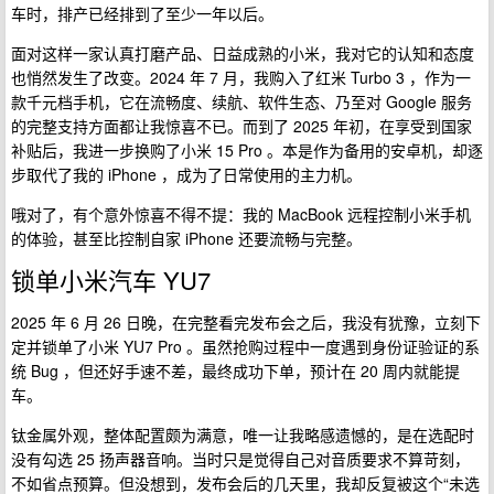
车时，排产已经排到了至少一年以后。
面对这样一家认真打磨产品、日益成熟的小米，我对它的认知和态度
也悄然发生了改变。2024 年 7 月，我购入了红米 Turbo 3 ，作为一
款千元档手机，它在流畅度、续航、软件生态、乃至对 Google 服务
的完整支持方面都让我惊喜不已。而到了 2025 年初，在享受到国家
补贴后，我进一步换购了小米 15 Pro 。本是作为备用的安卓机，却逐
步取代了我的 iPhone ，成为了日常使用的主力机。
哦对了，有个意外惊喜不得不提：我的 MacBook 远程控制小米手机
的体验，甚至比控制自家 iPhone 还要流畅与完整。
锁单小米汽车 YU7
2025 年 6 月 26 日晚，在完整看完发布会之后，我没有犹豫，立刻下
定并锁单了小米 YU7 Pro 。虽然抢购过程中一度遇到身份证验证的系
统 Bug ，但还好手速不差，最终成功下单，预计在 20 周内就能提
车。
钛金属外观，整体配置颇为满意，唯一让我略感遗憾的，是在选配时
没有勾选 25 扬声器音响。当时只是觉得自己对音质要求不算苛刻，
不如省点预算。但没想到，发布会后的几天里，我却反复被这个“未选