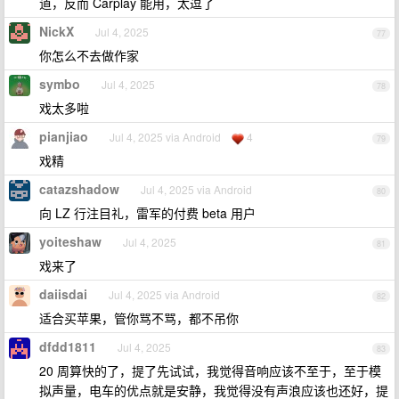
道，反而 Carplay 能用，太逗了
NickX
Jul 4, 2025
77
你怎么不去做作家
symbo
Jul 4, 2025
78
戏太多啦
pianjiao
Jul 4, 2025 via Android
4
79
戏精
catazshadow
Jul 4, 2025 via Android
80
向 LZ 行注目礼，雷军的付费 beta 用户
yoiteshaw
Jul 4, 2025
81
戏来了
daiisdai
Jul 4, 2025 via Android
82
适合买苹果，管你骂不骂，都不吊你
dfdd1811
Jul 4, 2025
83
20 周算快的了，提了先试试，我觉得音响应该不至于，至于模
拟声量，电车的优点就是安静，我觉得没有声浪应该也还好，提