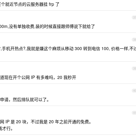
个就近节点的云服务器挂 frp 了
3
100m,没有单独收费,装的时候直接跟师傅说下就给了
3
办?,手机开热点?,我就是嫌这个麻烦从移动 300 转到电信 100, 价格一样,不
3
现在开个公网 IP 有多难吗，20 我秒开
4
申请，然后排队就可以了。
4
P 是 20 块，不过我是 20 年之前开通的免费。
线才行。