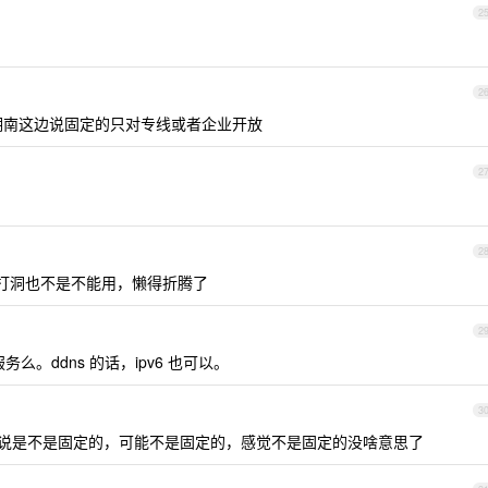
2
2
为啥湖南这边说固定的只对专线或者企业开放
2
2
dp 打洞也不是不能用，懒得折腾了
2
么。ddns 的话，ipv6 也可以。
3
有说是不是固定的，可能不是固定的，感觉不是固定的没啥意思了