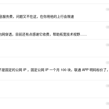
1
信息服务费，问题又不在这，在你用他的上行会限速
1
种内网穿透，目前还有点感谢它收费，帮助拓宽技术视野……
1
1
固定的公网 IP ，固定公网 IP 一个月 100 块，联通 APP 明码标价了
1
1