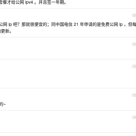
的套餐才给公网 ipv4 。并且签一年期。
2
网 ip 吧？那就很便宜的；同中国电信 21 年申请的是免费公网 ip ，但
动更新。
2
2
2
的~
2