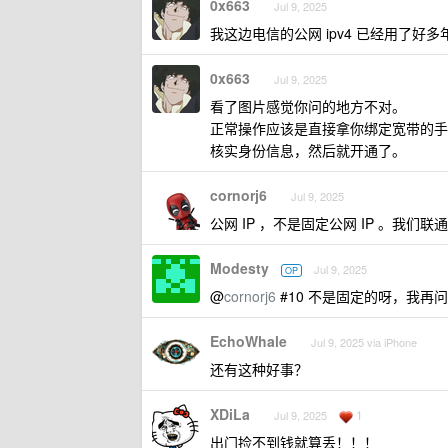
0x663
Jul 9, 2025
我这边电信的公网 ipv4 已经用了好
0x663
Jul 9, 2025
看了图片感觉你问的地方不对。
正常操作应该是直接拿你绑定宽带的手机拨
核实身份信息，然后就开通了。
cornorj6
Jul 9, 2025
公网 IP ，不是固定公网 IP 。我们联
Modesty
Jul 9, 2025
OP
@
cornorj6
#10 不是固定的呀，我再
EchoWhale
Jul 9, 2025 via iPhone
还有这种好事？
XDiLa
1
Jul 9, 2025
出门捡不到钱就算丢！！！