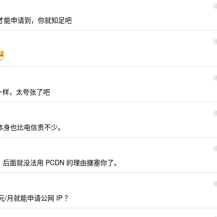
0 才能申请到，你就知足吧
一样，太夸张了吧
格本身也比电信贵不少。
后面就没法用 PCDN 的理由搪塞你了。
/月就能申请公网 IP ？