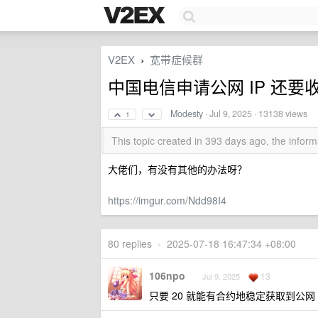
V2EX
宽带症候群
›
中国电信申请公网 IP 还要收费
Modesty
·
Jul 9, 2025
· 13138 views
1
This topic created in 393 days ago, the info
大佬们，有没有其他的办法呀？
https://imgur.com/Ndd98I4
80 replies
•
2025-07-18 16:47:34 +08:00
106npo
13
Jul 9, 2025
只要 20 就能有合约地稳定获取到公网 