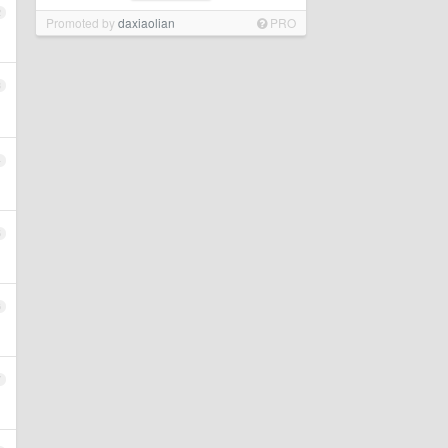
2
Promoted by
daxiaolian
PRO
3
4
5
6
7