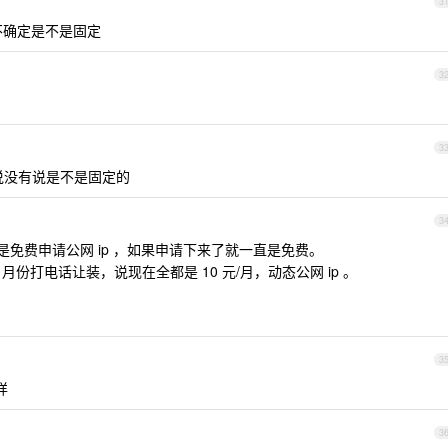
3
不确定是不是固定
3
3
说没有说是不是固定的
3
是免费申请公网 ip ，如果申请下来了就一直是免费。
份打电话让装，说现在全都是 10 元/月，动态公网 ip 。
3
样
3