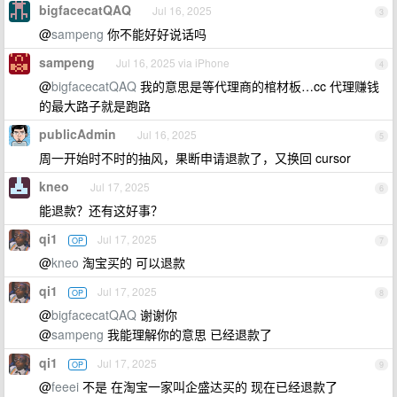
bigfacecatQAQ
Jul 16, 2025
3
@
sampeng
你不能好好说话吗
sampeng
Jul 16, 2025 via iPhone
4
@
bigfacecatQAQ
我的意思是等代理商的棺材板…cc 代理赚钱
的最大路子就是跑路
publicAdmin
Jul 16, 2025
5
周一开始时不时的抽风，果断申请退款了，又换回 cursor
kneo
Jul 17, 2025
6
能退款？还有这好事？
qi1
Jul 17, 2025
OP
7
@
kneo
淘宝买的 可以退款
qi1
Jul 17, 2025
OP
8
@
bigfacecatQAQ
谢谢你
@
sampeng
我能理解你的意思 已经退款了
qi1
Jul 17, 2025
OP
9
@
feeei
不是 在淘宝一家叫企盛达买的 现在已经退款了