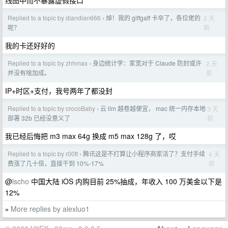
线图中而不暴露虚假接口
Replied to a topic by diandian666
焯！我的 giffgaff 卡卒了，各位佬的
2 天
›
前
呢？
我的卡还好好的
Replied to a topic by zhhmax
身边统计学：家宽对于 Claude 防封或许
2 天
›
前
并没有啥加成。
IP+时区+支付，我号两年了都没封
Replied to a topic by crocoBaby
云 llm 越卷越便宜， mac 统一内存本地
3 天
›
前
部署 32b 已经没意义了
我已经后悔把 m3 max 64g 换成 m5 max 128g 了，哎
Replied to a topic by r00tt
腾讯这是不打算让小程序商家活了？支付手续
4 天
›
前
费涨了几十倍，直接干到 10%-17%
@
lscho
中国大陆 iOS 内购目前 25%抽成，年收入 100 万美金以下是
12%
More replies by alexluo1
»