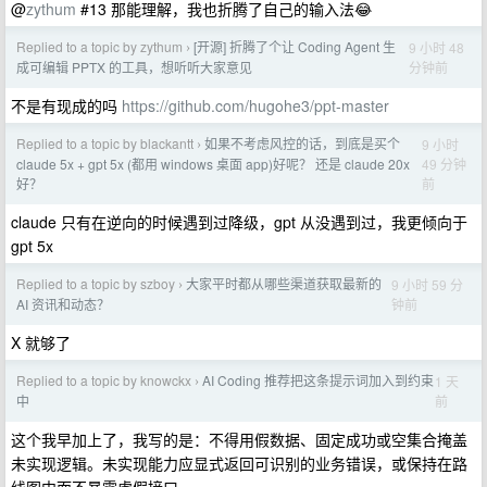
@
zythum
#13 那能理解，我也折腾了自己的输入法😂
Replied to a topic by zythum
[开源] 折腾了个让 Coding Agent 生
9 小时 48
›
分钟前
成可编辑 PPTX 的工具，想听听大家意见
不是有现成的吗
https://github.com/hugohe3/ppt-master
Replied to a topic by blackantt
如果不考虑风控的话，到底是买个
9 小时
›
49 分钟
claude 5x + gpt 5x (都用 windows 桌面 app)好呢？ 还是 claude 20x
前
好？
claude 只有在逆向的时候遇到过降级，gpt 从没遇到过，我更倾向于
gpt 5x
Replied to a topic by szboy
大家平时都从哪些渠道获取最新的
9 小时 59 分
›
钟前
AI 资讯和动态？
X 就够了
Replied to a topic by knowckx
AI Coding 推荐把这条提示词加入到约束
1 天
›
前
中
这个我早加上了，我写的是：不得用假数据、固定成功或空集合掩盖
未实现逻辑。未实现能力应显式返回可识别的业务错误，或保持在路