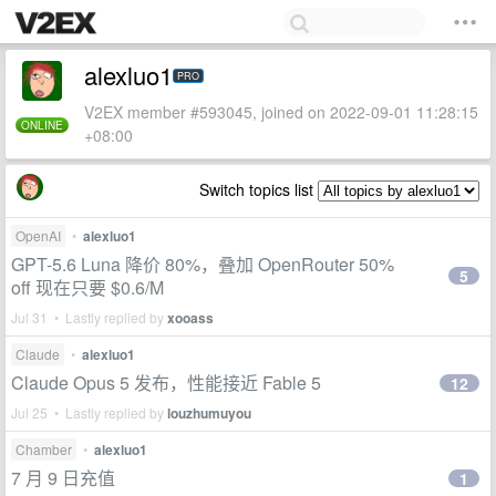
alexluo1
PRO
V2EX member #593045, joined on 2022-09-01 11:28:15
ONLINE
+08:00
Switch topics list
OpenAI
•
alexluo1
GPT-5.6 Luna 降价 80%，叠加 OpenRouter 50%
5
off 现在只要 $0.6/M
Jul 31 • Lastly replied by
xooass
Claude
•
alexluo1
Claude Opus 5 发布，性能接近 Fable 5
12
Jul 25 • Lastly replied by
louzhumuyou
Chamber
•
alexluo1
7 月 9 日充值
1