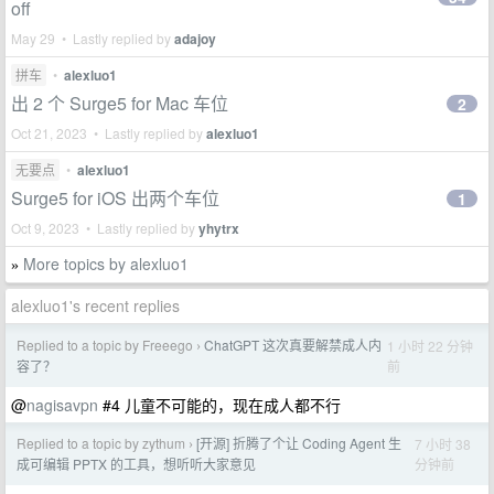
off
May 29 • Lastly replied by
adajoy
拼车
•
alexluo1
出 2 个 Surge5 for Mac 车位
2
Oct 21, 2023 • Lastly replied by
alexluo1
无要点
•
alexluo1
Surge5 for iOS 出两个车位
1
Oct 9, 2023 • Lastly replied by
yhytrx
More topics by alexluo1
»
alexluo1's recent replies
Replied to a topic by Freeego
ChatGPT 这次真要解禁成人内
1 小时 22 分钟
›
前
容了？
@
nagisavpn
#4 儿童不可能的，现在成人都不行
Replied to a topic by zythum
[开源] 折腾了个让 Coding Agent 生
7 小时 38
›
分钟前
成可编辑 PPTX 的工具，想听听大家意见