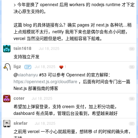
> 今年是换了 opennext 后用 workers 的 nodejs runtime 才下定
决心原生支持的。
这篇 blog 的具体链接有么？确实 pages 对 next.js 各种坑…稍
上点规模就不太行，netlify 我用下来也是偶尔会有点小问题，
vercel 当然没问题但是吧，上贼船容易下船难。
tsin1618
Jul 18, 2025
54
支持独立开发
ligz
Jul 18, 2025
1
OP
55
@
xiaohanyu
#53 可以参考 Opennext 的官方解释：
https://opennext.js.org/cloudflare
，后面有时间会专门出一篇
Next.js 部署指南的博客
coter
Jul 18, 2025
56
希望加上弹窗登录，支持 creem 支付，加上积分功能，
dashboard 有点简单，管理后台没看到，希望越来越好
skwfar
Jul 18, 2025
57
之前用 vercel 一不小心就超用量，想转移 cf 的时候的确头疼，
支持