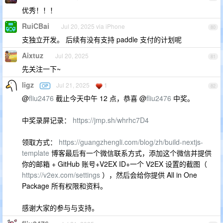
优秀！！！
RuiCBai
Jul 20, 2025 via iPhone
80
支独立开发。 后续有没有支持 paddle 支付的计划呢
Aixtuz
Jul 20, 2025
81
先关注一下~
ligz
Jul 21, 2025
1
OP
82
@
fliu2476
截止今天中午 12 点，恭喜 @
fliu2476
中奖。
中奖录屏记录：
https://jmp.sh/whrhc7D4
领取方式：
https://guangzhengli.com/blog/zh/build-nextjs-
template
博客最后有一个微信联系方式，添加这个微信并提供
你的邮箱 + GitHub 账号+V2EX ID+一个 V2EX 设置的截图（
https://v2ex.com/settings
），然后会给你提供 All in One
Package 所有权限和资料。
感谢大家的参与与支持。