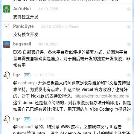
AuYuHui
Jul 18, 2025
4
支持独立开发
PanicByte
Jul 18, 2025 via iPhone
5
支持独立开发
bugsnail
Jul 18, 2025
6
ECS 自部署好评，各大平台看似便捷的部署方式，却因为平台
差异需要兼容确实是痛点，对于偏后端开发的独立开发来说，非
常有用
ligz
Jul 18, 2025
OP
7
@
xiaohanyu
开源模板最大的问题就是长期维护和写文档支持很
难坚持，为爱发电有点难，但这个被 Vercel 官方收购了也挺好
的，对于 Next.js 的支持没得说。
https://demo.next-forge.com/
这个 demo 还是有点简陋的，对我来说没有办法开箱即用，但是
如果自己已经有设计想法了，用开源的加 Vibe Coding 也挺好的
ligz
Jul 18, 2025
OP
8
@
bugsnail
是的，特别是 AWS 这种，之前我每次写 tf 或者
pulumi 管理 Infra ，写个 AI demo 在 Infra 上花的时间比开发还