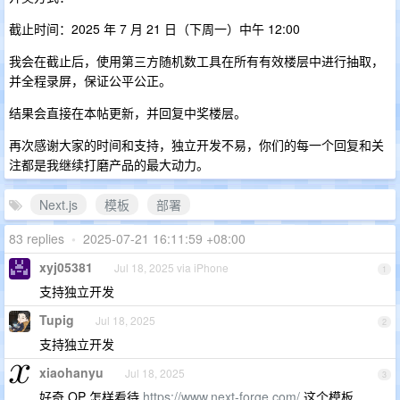
截止时间：2025 年 7 月 21 日（下周一）中午 12:00
我会在截止后，使用第三方随机数工具在所有有效楼层中进行抽取，
并全程录屏，保证公平公正。
结果会直接在本帖更新，并回复中奖楼层。
再次感谢大家的时间和支持，独立开发不易，你们的每一个回复和关
注都是我继续打磨产品的最大动力。
Next.js
模板
部署
83 replies
•
2025-07-21 16:11:59 +08:00
xyj05381
Jul 18, 2025 via iPhone
1
支持独立开发
Tupig
Jul 18, 2025
2
支持独立开发
xiaohanyu
Jul 18, 2025
3
好奇 OP 怎样看待
https://www.next-forge.com/
这个模板