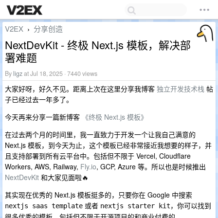
V2EX
分享创造
›
NextDevKit - 终极 Next.js 模板，解决部
署难题
By
ligz
at Jul 18, 2025 · 7440 views
大家好呀，好久不见。距离上次在这里分享我博客
独立开发技术栈
帖
子已经过去一年多了。
今天再来分享一篇新博客
《终极 Next.js 模板》
在过去两个月的时间里，我一直致力于开发一个让我自己满意的
Next.js 模板，到今天为止，这个模板已经非常接近我想要的样子，并
且支持部署到所有云平台中。包括但不限于 Vercel, Cloudflare
Workers, AWS, Railway,
Fly.io
, GCP, Azure 等。所以也是时候推出
NextDevKit
和大家见面啦🔥
其实现在优秀的 Next.js 模板挺多的，只要你在 Google 中搜索
或者
，你可以找到
nextjs saas template
nextjs starter kit
很多优秀的模板，包括但不限于开源项目的和商业付费的。