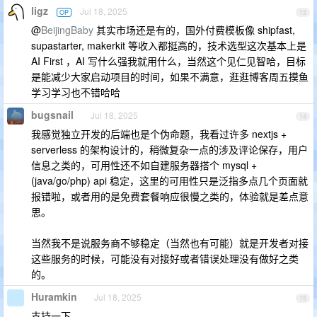
ligz
Jul 18, 2025
OP
13
@
BeijingBaby
其实市场还是有的，国外付费模板像 shipfast,
supastarter, makerkit 等收入都挺高的，技术选型这次基本上是
AI First ，AI 写什么强我就用什么，当然这个见仁见智哈，目标
是能减少大家启动项目的时间，如果不满意，逛逛博客周五摸鱼
学习学习也不错哈哈
bugsnail
Jul 18, 2025
14
我感觉独立开发的后端也是个伪命题，我看过许多 nextjs +
serverless 的架构设计的，稍微复杂一点的涉及评论保存，用户
信息之类的，可用性还不如自建服务器搭个 mysql +
(java/go/php) api 稳定，这里的可用性只是泛指多点几个页面就
报错啦，或者用的是免费套餐响应很慢之类的，体验就是差点意
思。
当然我不是说服务商不够稳定（当然也有可能）就是开发者对接
这些服务的时候，可能没有对接好或者错误处理没有做好之类
的。
Huramkin
Jul 18, 2025
15
支持一下