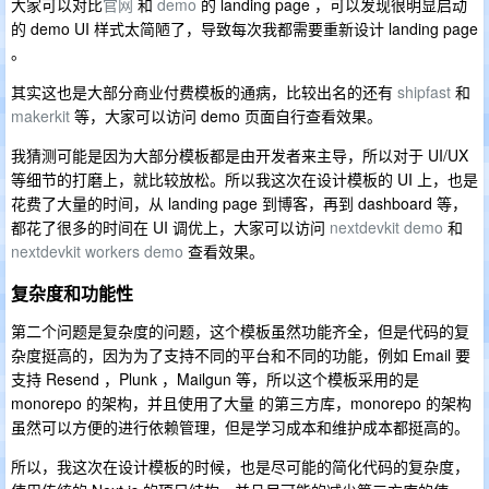
大家可以对比
官网
和
demo
的 landing page ，可以发现很明显启动
的 demo UI 样式太简陋了，导致每次我都需要重新设计 landing page
。
其实这也是大部分商业付费模板的通病，比较出名的还有
shipfast
和
makerkit
等，大家可以访问 demo 页面自行查看效果。
我猜测可能是因为大部分模板都是由开发者来主导，所以对于 UI/UX
等细节的打磨上，就比较放松。所以我这次在设计模板的 UI 上，也是
花费了大量的时间，从 landing page 到博客，再到 dashboard 等，
都花了很多的时间在 UI 调优上，大家可以访问
nextdevkit demo
和
nextdevkit workers demo
查看效果。
复杂度和功能性
第二个问题是复杂度的问题，这个模板虽然功能齐全，但是代码的复
杂度挺高的，因为为了支持不同的平台和不同的功能，例如 Email 要
支持 Resend ，Plunk ，Mailgun 等，所以这个模板采用的是
monorepo 的架构，并且使用了大量 的第三方库，monorepo 的架构
虽然可以方便的进行依赖管理，但是学习成本和维护成本都挺高的。
所以，我这次在设计模板的时候，也是尽可能的简化代码的复杂度，