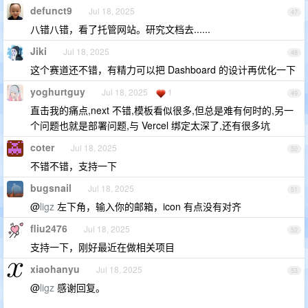
defunct9
Jul 18, 2025
47
八错八错，看了托管网站。研究文档去......
Jiki
Jul 18, 2025
48
这个赛道还不错，有精力可以把 Dashboard 的设计再优化一下
yoghurtguy
Jul 18, 2025
1
49
直击我的痛点,next 不错,模板看似很多,但总是难有何时的,另一
个问题也就是部署问题,与 Vercel 绑定太深了,还有很多坑
coter
Jul 18, 2025
50
不错不错，支持一下
bugsnail
Jul 18, 2025
51
@
ligz
左下角，输入你的邮箱，icon 有点没有对齐
fliu2476
Jul 18, 2025
52
支持一下，刚好最近在做相关项目
xiaohanyu
Jul 18, 2025
53
@
ligz
感谢回复。