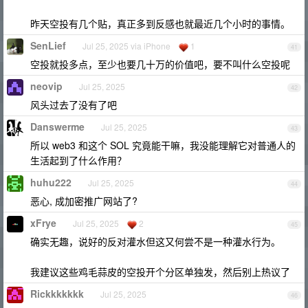
昨天空投有几个贴，真正多到反感也就最近几个小时的事情。
SenLief
Jul 25, 2025 via iPhone
1
41
空投就投多点，至少也要几十万的价值吧，要不叫什么空投呢
neovip
Jul 25, 2025
42
风头过去了没有了吧
Danswerme
Jul 25, 2025
43
所以 web3 和这个 SOL 究竟能干嘛，我没能理解它对普通人的
生活起到了什么作用？
huhu222
Jul 25, 2025
44
恶心, 成加密推广网站了?
xFrye
Jul 25, 2025
2
45
确实无趣，说好的反对灌水但这又何尝不是一种灌水行为。
我建议这些鸡毛蒜皮的空投开个分区单独发，然后别上热议了
Rickkkkkkk
Jul 25, 2025
46