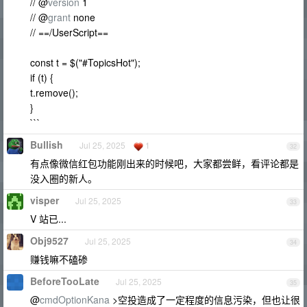
// @
version
1
// @
grant
none
// ==/UserScript==
const t = $("#TopicsHot");
if (t) {
t.remove();
}
```
Bullish
Jul 25, 2025
1
32
有点像微信红包功能刚出来的时候吧，大家都尝鲜，看评论都是
没入圈的新人。
visper
Jul 25, 2025
33
V 站已...
Obj9527
Jul 25, 2025
34
赚钱嘛不磕碜
BeforeTooLate
Jul 25, 2025
35
@
cmdOptionKana
>空投造成了一定程度的信息污染，但也让很