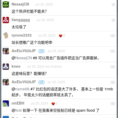
NessajCN
Jul 25, 2025
8
这个热评栏能不能关？
lianggggg
Jul 25, 2025
9
太垃圾了
tyrone2333
Jul 25, 2025
8
10
站长想推广这个功能吧🤓
AoEiuV020JP
Jul 25, 2025
OP
11
@
NessajCN
#8 可以用去广告插件把这当广告屏蔽掉，
kneo
Jul 25, 2025 via Android
12
这是啥玩意？能赚钱？
AoEiuV020JP
Jul 25, 2025
OP
13
@
nameldk
#7 比红包的话还是大了许多， 基本上一份是 1rmb
起步， 毕竟太少的话磨损率就太高了，
nrtEBH
Jul 25, 2025
2
14
@
livid
处理一下 在我看来空投贴已经是 spam flood 了