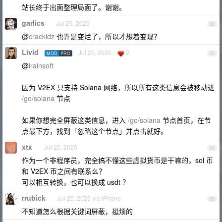
站长终于出面整理局面了。谢谢。
garlics
Jul 25, 2025
82
@
crackidz
也许是变烂了，所以才想着变现？
Livid
Jul 25, 2025
2
MOD
PRO
83
@
irainsoft
因为 V2EX 只支持 Solana 网络，所以所有这类信息会被移动进
/go/solana
节点
如果你想完全屏蔽这类信息，进入
/go/solana
节点首页，在节
点最下方，找到「忽略这个节点」并点击就好。
xtx
Jul 25, 2025
84
作为一个非程序员，完全搞不懂这些虚拟货币是干嘛的，sol 币
和 V2EX 币之间有联系么？
可以相互转换，也可以换成 usdt ？
rrubick
Jul 25, 2025 via iPhone
85
不知道怎么根据关键词屏蔽，挺烦的