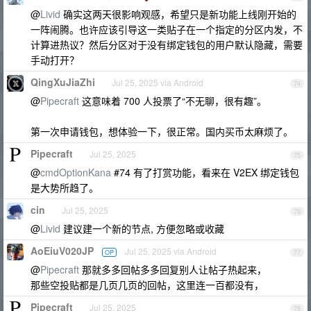
@
Livid
确实这两天很影响观感，希望只是新功能上线刚开始的
一阵闹腾。也许应该引导这一类贴子在一个指定的分区内发，不
计算进热议？然后分区对于没有绑定钱包的用户默认隐藏，需要
手动打开？
QingXuJiaZhi
Jul 25, 2025 via Android
74
@
Pipecraft
这意味着 700 人投票了“不无聊，很有趣”。
第一次申请钱包，想体验一下，很正常。国内买币太麻烦了。
Pipecraft
Jul 25, 2025
75
@
cmdOptionKana
#74 有了打赏功能，看来在 V2EX 绑定钱包
是大势所趋了。
cin
Jul 25, 2025
76
@
Livid
建议建一个新的节点, 方便忽略或收藏
AoEiuV020JP
Jul 25, 2025 via Android
OP
77
@
Pipecraft
那就多多回帖多多回复别人让帖子热起来，
那些空投贴都是几页几页的回帖，这里连一百都没有，
Pipecraft
Jul 25, 2025
78