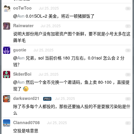
ooTwToo
Jul 25, 2025
56
@
Avn
0.01SOL=2 美金，将近一顿猪脚饭了
Rainwater
Jul 25, 2025
57
说明大部份用户没有加密资产图个新鲜，要不就是小号太多在这
薅羊毛
guotie
Jul 25, 2025
58
@
Avn
兄弟，sol 当前价格 180 刀左右，0.01sol 怎么会 2 分
钱？
Sk8erBoi
Jul 25, 2025
59
@
Avn
然后一个金币兑换一个邀请码，鱼上卖 80-100 ，直接提
现了
darksword21
Jul 25, 2025
PRO
60
除了币多每个人都投的，那些还要抽人投的不是耍猴污染贴是什
么
Clannad0708
Jul 25, 2025
61
空投是啥意思