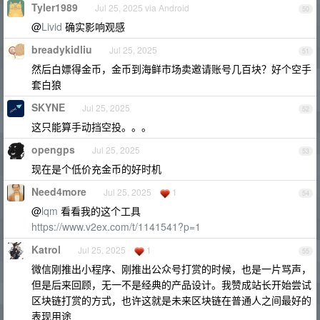
Tyler1989
Jul 25, 2025 via Android
50
@
Livid
确实影响观感
breadykidliu
Jul 25, 2025
51
然后白嫖得金币，金币到海鲜市场卖邀请账号几百块？好个空手
套白狼
SKYNE
Jul 25, 2025
52
这只能算手动挡空投。。。
opengps
Jul 25, 2025
53
现在是个低价充金币的好时机
Need4more
Jul 25, 2025
1
54
@
lqm
看看我的这个工具
https://www.v2ex.com/t/1141541?p=1
Katrol
Jul 25, 2025
1
55
微信刚推出小程序、刚推出公众号打赏的时候，也是一片骂声，
但是后来回顾，无一不是经典的产品设计。我赞成站长开始尝试
区块链打赏的方式，也许这就是未来区块链在普通人之间最好的
表现用途