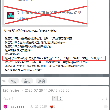
V站
空投
道德
120 replies
•
2025-07-26 11:59:16 +08:00
Page 1
1
of 2
2
cccssss
Jul 25, 2025
2
1