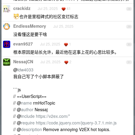
crackidz
Jul 25, 2025
41
28
也许是里程碑式的社区变烂标志
EndlessMemory
Jul 25, 2025
29
没看懂这是要干啥
evan9527
Jul 25, 2025
1
30
根本原因是站长允许，最近他在这事上花的心思比较多。
NessajCN
Jul 25, 2025
2
31
@
ldw4033
我自己写了个小脚本屏蔽了
```js
// ==UserScript==
// @
name
rmHotTopic
// @
author
Nessaj
// @
include
https://v2ex.com/*
// @
require
https://code.jquery.com/jquery-3.7.1.min.js
// @
description
Remove annoying V2EX hot topics.