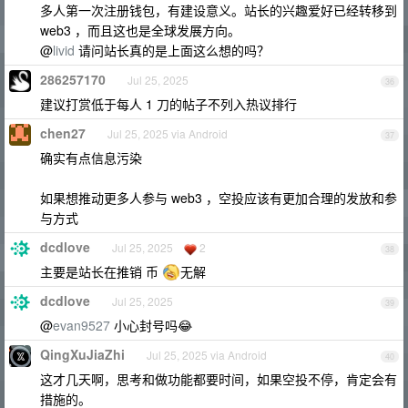
多人第一次注册钱包，有建设意义。站长的兴趣爱好已经转移到
web3 ，而且这也是全球发展方向。
@
livid
请问站长真的是上面这么想的吗？
286257170
Jul 25, 2025
36
建议打赏低于每人 1 刀的帖子不列入热议排行
chen27
Jul 25, 2025 via Android
37
确实有点信息污染
如果想推动更多人参与 web3 ，空投应该有更加合理的发放和参
与方式
dcdlove
Jul 25, 2025
2
38
主要是站长在推销 币
无解
dcdlove
Jul 25, 2025
39
@
evan9527
小心封号吗😂
QingXuJiaZhi
Jul 25, 2025 via Android
40
这才几天啊，思考和做功能都要时间，如果空投不停，肯定会有
措施的。