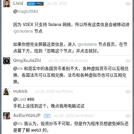
Livid
Jul 25, 2025
MOD
PRO
86
@
magic3584
因为 V2EX 只支持 Solana 网络，所以所有这类信息会被移动进
/go/solana
节点
如果你想完全屏蔽这类信息，进入
/go/solana
节点首页，在节
点最下方，找到「忽略这个节点」并点击就好。
QingXuJiaZhi
Jul 25, 2025 via Android
87
@
xtx
和现实中的各国货币差别不大，各种虚拟货币可以互相兑
换、各国法币可以互相兑换、法币和各种虚拟币也可以互相兑
换。
rrubick
Jul 25, 2025 via iPhone
88
@
Livid
#86
手机上没找到这个，晚点我用电脑试试
AoEiuV020JP
Jul 25, 2025 via Android
OP
89
@
xtx
我认为，投资炒币不可取，但是作为程序员想避免掉队还
是要了解 web3 的，