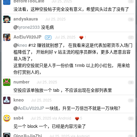
BeforeTooLate
Jul 25, 2025
15
没法看，这种空投帖子完全没有意义，希望风头过去了没有了
andyskaura
Jul 25, 2025
16
@
tyrone2333
没毛病
AoEiuV020JP
Jul 25, 2025
1
OP
17
@
kneo
#12 赚钱就别想了， 在我看来这是代表加密货币入场门
槛降低了， 开始利好 v 站主流的程序员群体，更多人愿意且容
易入场了，
这里的空投就只是人手一份价值 1rmb 以上的小红包， 用来给
你打赏别人的，
number
Jul 25, 2025
18
空投应该单独放一个 tab ，不应该出现在全部列表里
kneo
Jul 25, 2025
19
@
AoEiuV020JP
一块钱，升至一万倍岂不就是一万块啦？
ssb4
Jul 25, 2025 via Android
5
20
见一个 block 一个，已经是内容污染了
QingXuJiaZhi
Jul 25, 2025 via Android
21