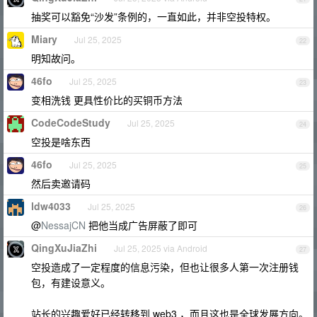
抽奖可以豁免“沙发”条例的，一直如此，并非空投特权。
Miary
Jul 25, 2025
22
明知故问。
46fo
Jul 25, 2025
23
变相洗钱 更具性价比的买铜币方法
CodeCodeStudy
Jul 25, 2025
24
空投是啥东西
46fo
Jul 25, 2025
25
然后卖邀请码
ldw4033
Jul 25, 2025
26
@
NessajCN
把他当成广告屏蔽了即可
QingXuJiaZhi
Jul 25, 2025 via Android
27
空投造成了一定程度的信息污染，但也让很多人第一次注册钱
包，有建设意义。
站长的兴趣爱好已经转移到 web3 ，而且这也是全球发展方向。