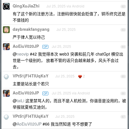
QingXuJiaZhi
Jul 25, 2025 via Android
62
有了这个新的注册方法，注册码很快就会贬值了，铜币终究还是
不值钱的
daybreakfangyang
Jul 25, 2025
63
严于律人宽以待己
AoEiuV020JP
Jul 25, 2025
OP
64
@
neovip
#42 我觉得本次 web3 突袭和前几年 chatGpt 横空出
世是一个级别的， 放着不管的话只会越来越多，风头不会过
去，
VPtS1jFl4TIUqKsY
Jul 25, 2025
2
65
主要是站长是个若只
AoEiuV020JP
Jul 25, 2025 via Android
OP
66
@
taiLi
这里禁骂人的，而且不是人机检测，你谐音是没用的，被
举报就夏格艾迪剑，
VPtS1jFl4TIUqKsY
Jul 25, 2025
67
@
AoEiuV020JP
#66 我当然知道 号不想要了