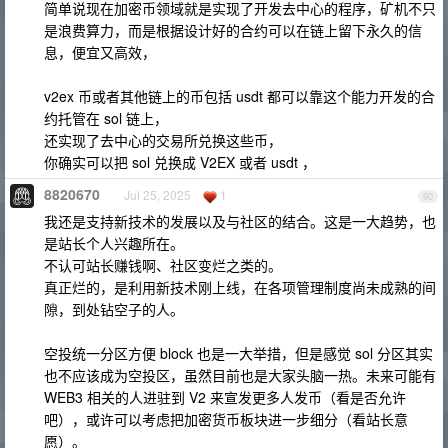
简单说现在加密币领域就是实现了开发去中心的程序，矿机不只
是浪费算力，而是根据设计好的合约可以在链上留下永久的信
息，便宜又高效，
v2ex 币或者其他链上的币包括 usdt 都可以靠这个能力开发的合
约托管在 sol 链上，
还实现了去中心的交易所兑换这些币，
你确实可以把 sol 兑换成 V2EX 或者 usdt ，
8820670
Jul 25, 2025
1
90
我还是支持新技术的发展以及与社区的结合。这是一大趋势，也
是站长个人兴趣所在。
不认可站长赚钱啊、社区变烂之类的。
真正烂的，是利用新技术刚上线，在各项管理制度尚未成熟的间
隙，到处钻空子的人。
空投统一分区方便 block 也是一大举措，但是感觉 sol 分区其实
也不应该成为空投区，虽然目前也是大家头脑一热。未来可能有
WEB3 相关的人进驻到 V2 来宣发更多人发币（看是否允许
吧），或许可以考虑把加密货币板块进一步细分（看站长意
愿）。