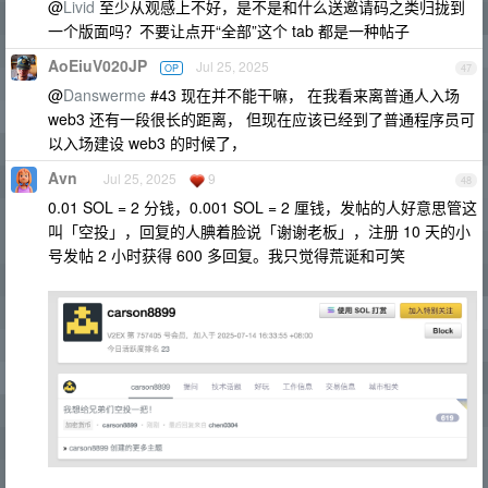
@
Livid
至少从观感上不好，是不是和什么送邀请码之类归拢到
一个版面吗？不要让点开“全部”这个 tab 都是一种帖子
AoEiuV020JP
Jul 25, 2025
OP
47
@
Danswerme
#43 现在并不能干嘛， 在我看来离普通人入场
web3 还有一段很长的距离， 但现在应该已经到了普通程序员可
以入场建设 web3 的时候了，
Avn
Jul 25, 2025
9
48
0.01 SOL = 2 分钱，0.001 SOL = 2 厘钱，发帖的人好意思管这
叫「空投」，回复的人腆着脸说「谢谢老板」，注册 10 天的小
号发帖 2 小时获得 600 多回复。我只觉得荒诞和可笑