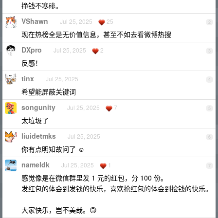
挣钱不寒碜。
VShawn
Jul 25, 2025
25
2
现在热榜全是无价值信息，甚至不如去看微博热搜
DXpro
Jul 25, 2025
2
3
反感！
tinx
Jul 25, 2025
4
希望能屏蔽关键词
songunity
Jul 25, 2025
7
5
太垃圾了
liuidetmks
Jul 25, 2025
6
你有点明知故问了 ☺️
nameldk
Jul 25, 2025
1
7
感觉像是在微信群里发 1 元的红包，分 100 份。
发红包的体会到发钱的快乐，喜欢抢红包的体会到捡钱的快乐。
大家快乐，岂不美哉。🙃