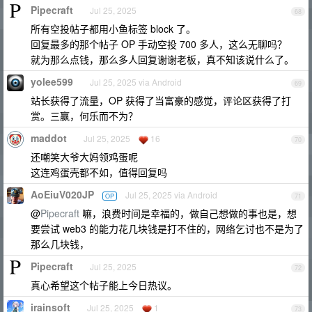
Pipecraft
Jul 25, 2025
68
所有空投帖子都用小鱼标签 block 了。
回复最多的那个帖子 OP 手动空投 700 多人，这么无聊吗？
就为那么点钱，那么多人回复谢谢老板，真不知该说什么了。
yolee599
Jul 25, 2025 via Android
69
站长获得了流量，OP 获得了当富豪的感觉，评论区获得了打
赏。三赢，何乐而不为？
maddot
Jul 25, 2025
16
70
还嘲笑大爷大妈领鸡蛋呢
这连鸡蛋壳都不如，值得回复吗
AoEiuV020JP
Jul 25, 2025 via Android
OP
71
@
Pipecraft
嘛，浪费时间是幸福的，做自己想做的事也是，想
要尝试 web3 的能力花几块钱是打不住的，网络乞讨也不是为了
那么几块钱，
Pipecraft
Jul 25, 2025
72
真心希望这个帖子能上今日热议。
irainsoft
Jul 25, 2025
1
73