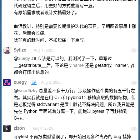
代码逻辑之后，用更好的方式重新写一遍。
有原始需求或者设计文档最好了。
血泪教训，特别是需要长期维护迭代的项目，早期图省事屎上雕
花，后面会长痛。
除非真的赶时间，不如短痛一下重写。
Syiize
Aug 1, 2025
10
@
xuegy
#6 应该是可以的。我测试了一下，重写过
__getattribute__后，不论是
y.name
还是 getattr(y, "name", y)
都会打印出信息的。
xuegy
Aug 2, 2025
OP
11
@
woodfizky
总量差不多十万行，涉及操作这个类的有五千行左
右。其实我就是在用 C++和 pybind11 移植底层的数据结构，但
是老板觉得 std::variant 是屎上雕花不解决问题。所以我只能是
先在 Python 里面试着分离一下，能跑过 pytest 了再移植到
C++。
zizon
Aug 4, 2025
12
>pytest 不再报类型错误了，却开始出现各种离奇的 bug 挂掉