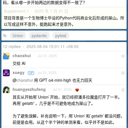
码，看从哪一步开始两边的数据变得不一致了？
Supplement 1 · 2025 年 7 月 31 日
项目背景是一个生物博士毕设的Python代码商业化后形成的屎山。所
以写成这样不意外，能跑起来才是意外。
Union
pydantic
pytest
12 replies
•
2025-08-04 15:01:11 +08:00
chaoshui
Jul 31, 2025
1
交给 AI
xuegy
Jul 31, 2025
OP
2
@
chaoshui
用 GPT o4-mini-high 也无力回天
huangyezhufeng
Jul 31, 2025
1
3
其实从开始用`Union`开始，就已经把潘多拉魔盒打开了一半。
再用`getattr`，几乎是不可避免地成为屎山了。
为了避免误解，补充说明一下，用`Union`和`getattr`都没问题，
前提是会用。从这个半个钟的单测来看，似乎并不是如此。