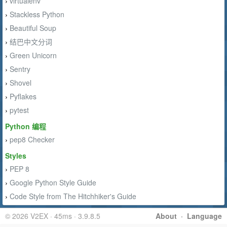
virtualenv
›
Stackless Python
›
Beautiful Soup
›
结巴中文分词
›
Green Unicorn
›
Sentry
›
Shovel
›
Pyflakes
›
pytest
›
Python 编程
pep8 Checker
›
Styles
PEP 8
›
Google Python Style Guide
›
Code Style from The Hitchhiker's Guide
›
© 2026 V2EX · 45ms · 3.9.8.5
About
·
Language