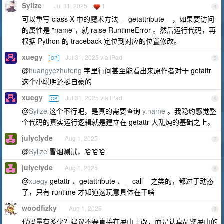
Syiize
Jul 31, 2025
1
4
可以重写 class X 中的魔术方法 __getattribute__，如果要访问
的属性是 "name"，就 raise RuntimeError 。然后运行代码，再
根据 Python 的 traceback 定位到对应的位置修改。
xuegy
Jul 31, 2025 via iPad
OP
5
@
huangyezhufeng
字里行间甚至能看出来原作者对于 getattr
这个小聪明还挺自豪的
xuegy
Jul 31, 2025 via iPad
OP
6
@
Syiize
这个不行吧，是真的需要查询
y.name
。我隐约感觉整
个代码的真实运行逻辑就是建立在 getattr 大乱炖的基础之上。
julyclyde
Aug 1, 2025
7
@
Syiize
冒烟测试，哈哈哈
julyclyde
Aug 1, 2025
8
@
xuegy
getattr 、getattribute 、__call__之类的，都过于动态
了，只有 runtime 才知道这玩意具体在干啥
woodfizky
Aug 1, 2025
9
代码量有多少？建议不要直接在屎山上改，而是认真品鉴屎山的