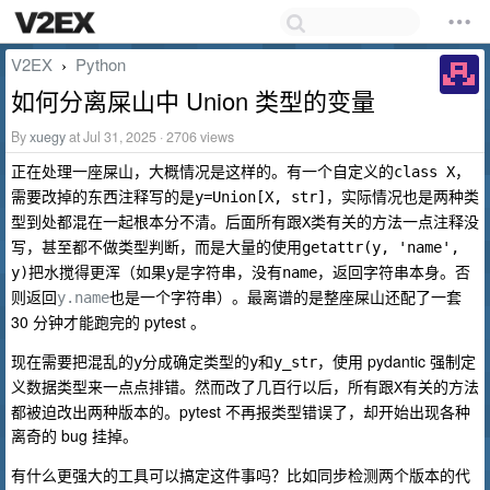
V2EX
Python
›
如何分离屎山中 Union 类型的变量
By
xuegy
at Jul 31, 2025 · 2706 views
正在处理一座屎山，大概情况是这样的。有一个自定义的
，
class X
需要改掉的东西注释写的是
，实际情况也是两种类
y=Union[X, str]
型到处都混在一起根本分不清。后面所有跟
类有关的方法一点注释没
X
写，甚至都不做类型判断，而是大量的使用
getattr(y, 'name', 
把水搅得更浑（如果
是字符串，没有
，返回字符串本身。否
y)
y
name
则返回
也是一个字符串）。最离谱的是整座屎山还配了一套
y.name
30 分钟才能跑完的 pytest 。
现在需要把混乱的
分成确定类型的
和
，使用 pydantic 强制定
y
y
y_str
义数据类型来一点点排错。然而改了几百行以后，所有跟
有关的方法
X
都被迫改出两种版本的。pytest 不再报类型错误了，却开始出现各种
离奇的 bug 挂掉。
有什么更强大的工具可以搞定这件事吗？比如同步检测两个版本的代