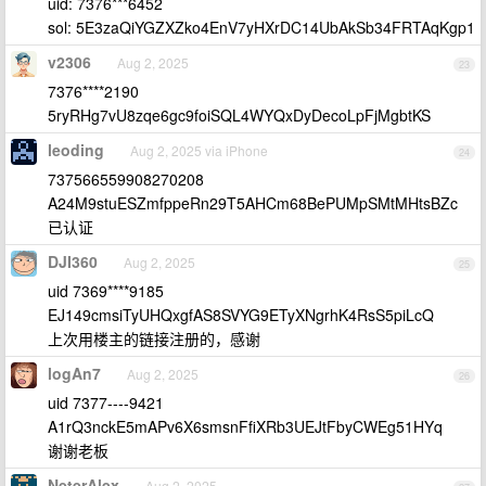
uid: 7376***6452
sol: 5E3zaQiYGZXZko4EnV7yHXrDC14UbAkSb34FRTAqKgp1
v2306
Aug 2, 2025
23
7376****2190
5ryRHg7vU8zqe6gc9foiSQL4WYQxDyDecoLpFjMgbtKS
leoding
Aug 2, 2025 via iPhone
24
737566559908270208
A24M9stuESZmfppeRn29T5AHCm68BePUMpSMtMHtsBZc
已认证
DJI360
Aug 2, 2025
25
uid 7369****9185
EJ149cmsiTyUHQxgfAS8SVYG9ETyXNgrhK4RsS5piLcQ
上次用楼主的链接注册的，感谢
logAn7
Aug 2, 2025
26
uid 7377----9421
A1rQ3nckE5mAPv6X6smsnFfiXRb3UEJtFbyCWEg51HYq
谢谢老板
NeterAlex
Aug 2, 2025