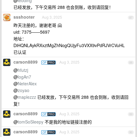
@
leoding
已经发放，下午交易所 288 也会到账，收到请回复！
ssshooter
Aug 3, 2025
87
昨天注册的，谢谢老哥 🤗
uid: 7375——5697
地址：
DiHQNLAykRXxztMgZhNogQUjyFu3VXX9vPdRJVrCVuHL
已认证
carson8899
Aug 3, 2025
OP
PRO
88
@
hfutzj
@
logAn7
@
NeterAlex
@
zoyao
@
maplezzz
已经发放，下午交易所 288 也会到账，收到请回
复！
carson8899
Aug 3, 2025
OP
PRO
89
@
tomSoSleepy
不是我的地址链接注册的
carson8899
Aug 3, 2025
OP
PRO
90