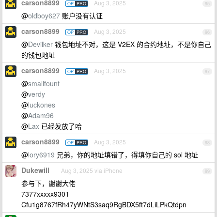
carson8899
Aug 3, 2025
OP
PRO
95
@
oldboy627
账户没有认证
carson8899
Aug 3, 2025
OP
PRO
96
@
Devilker
钱包地址不对，这是 V2EX 的合约地址，不是你自己
的钱包地址
carson8899
Aug 3, 2025
OP
PRO
97
@
smallfount
@
verdy
@
luckones
@
Adam96
@
Lax
已经发放了哈
carson8899
Aug 3, 2025
OP
PRO
98
@
lory6919
兄弟，你的地址填错了，得填你自己的 sol 地址
Dukewill
Aug 3, 2025 via iPhone
99
参与下，谢谢大佬
7377xxxxx9301
Cfu1g8767fRh47yWNtS3saq9RgBDX5ft7dLiLPkQtdpn