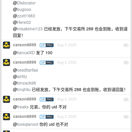
@
Dislocator
@
bugooo
@
zzxtt1983
@
Here02
@
misakimei123
已经发放，下午交易所 288 也会到账，收到请
回复！
carson8899
Aug 3, 2025
OP
PRO
91
@
tiancaiXD
发了 100
carson8899
Aug 3, 2025
OP
PRO
92
@
cesditarllas
@
airfitz
@
binzack98
@
tmqhliu
已经发放，下午交易所 288 也会到账，收到请回复！
carson8899
Aug 3, 2025
OP
PRO
93
@
freaks
兄弟，你的 uid 不对
carson8899
Aug 3, 2025
OP
PRO
94
@
loveqianool
你的 uid 也不对