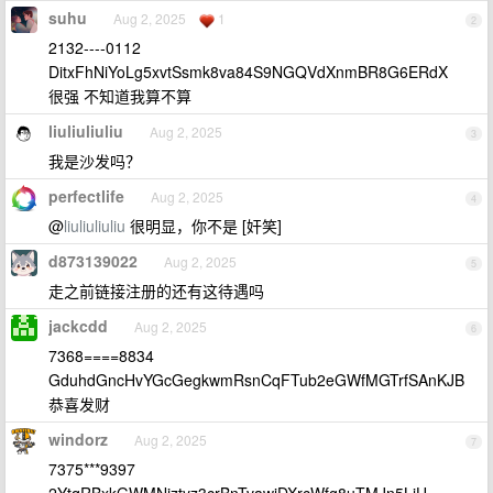
suhu
Aug 2, 2025
1
2
2132----0112
DitxFhNiYoLg5xvtSsmk8va84S9NGQVdXnmBR8G6ERdX
很强 不知道我算不算
liuliuliuliu
Aug 2, 2025
3
我是沙发吗？
perfectlife
Aug 2, 2025
4
@
liuliuliuliu
很明显，你不是 [奸笑]
d873139022
Aug 2, 2025
5
走之前链接注册的还有这待遇吗
jackcdd
Aug 2, 2025
6
7368====8834
GduhdGncHvYGcGegkwmRsnCqFTub2eGWfMGTrfSAnKJB
恭喜发财
windorz
Aug 2, 2025
7
7375***9397