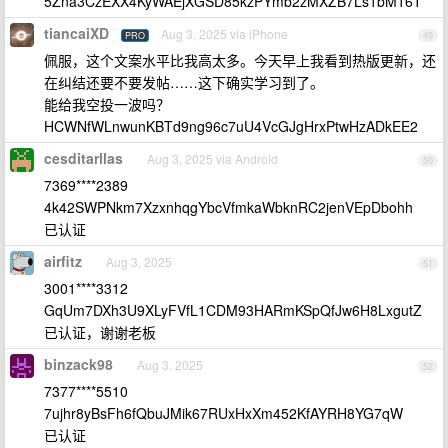
5Zna3CzEXX4KyWAEjXGSD85kzPYmb2zMXZB7Ls1bM16T
tiancaiXD
Aug 3, 2025 via iPhone
PRO
49
佩服，这个文案水平比我高太多。今天早上我看到热版更新，还
在纠结还要不要发帖……这下确实学习到了。
能给我空投一波吗？
HCWNfWLnwunKBTd9ng96c7uU4VcGJgHrxPtwHzADkEE2
cesditarllas
Aug 3, 2025 via Android
50
7369****2389
4k42SWPNkm7XzxnhqgYbcVfmkaWbknRC2jenVEpDbohh
已认证
airfitz
Aug 3, 2025
51
3001****3312
GqUm7DXh3U9XLyFVfL1CDM93HARmKSpQfJw6H8LxgutZ
已认证，谢谢老板
binzack98
Aug 3, 2025
52
7377****5510
7ujhr8yBsFh6fQbuJMik67RUxHxXm452KfAYRH8YG7qW
已认证