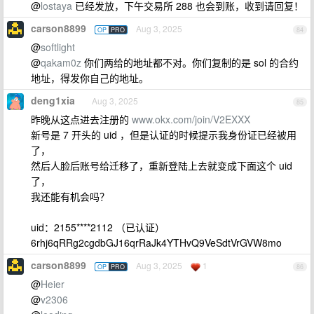
@
lostaya
已经发放，下午交易所 288 也会到账，收到请回复！
carson8899
Aug 3, 2025
OP
PRO
84
@
softlight
@
qakam0z
你们两给的地址都不对。你们复制的是 sol 的合约
地址，得发你自己的地址。
deng1xia
Aug 3, 2025
85
昨晚从这点进去注册的
www.okx.com/join/V2EXXX
新号是 7 开头的 uid ，但是认证的时候提示我身份证已经被用
了，
然后人脸后账号给迁移了，重新登陆上去就变成下面这个 uid
了，
我还能有机会吗？
uid：2155****2112 （已认证）
6rhj6qRRg2cgdbGJ16qrRaJk4YTHvQ9VeSdtVrGVW8mo
carson8899
Aug 3, 2025
1
OP
PRO
86
@
Heier
@
v2306