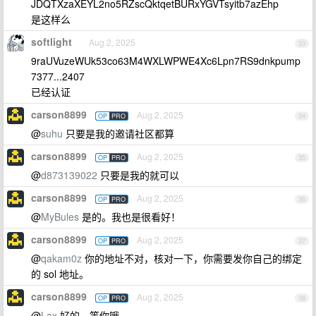
JDQTXzaXEYL2no5RZscQktqetBURxYGVTsyitb7azEhp
是这样么
softlight
Aug 2, 2025
33
9raUVuzeWUk53co63M4WXLWPWE4Xc6Lpn7RS9dnkpump
7377...2407
已经认证
carson8899
Aug 2, 2025
OP
PRO
34
@
suhu
只要是我的邀请社区都算
carson8899
Aug 2, 2025
OP
PRO
35
@
d873139022
只要是我的就可以
carson8899
Aug 2, 2025
OP
PRO
36
@
MyBules
是的。我也是很看好！
carson8899
Aug 2, 2025
OP
PRO
37
@
qakam0z
你的地址不对，核对一下，你需要发你自己的绑定
的 sol 地址。
carson8899
Aug 2, 2025
OP
PRO
38
@
Lax
好的，等你哦