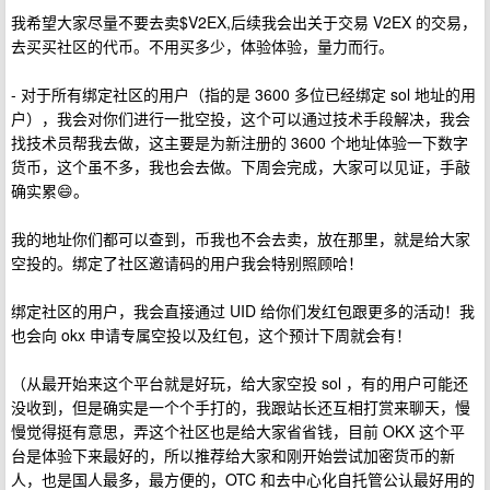
我希望大家尽量不要去卖$V2EX,后续我会出关于交易 V2EX 的交易，
去买买社区的代币。不用买多少，体验体验，量力而行。
- 对于所有绑定社区的用户（指的是 3600 多位已经绑定 sol 地址的用
户），我会对你们进行一批空投，这个可以通过技术手段解决，我会
找技术员帮我去做，这主要是为新注册的 3600 个地址体验一下数字
货币，这个虽不多，我也会去做。下周会完成，大家可以见证，手敲
确实累😄。
我的地址你们都可以查到，币我也不会去卖，放在那里，就是给大家
空投的。绑定了社区邀请码的用户我会特别照顾哈！
绑定社区的用户，我会直接通过 UID 给你们发红包跟更多的活动！我
也会向 okx 申请专属空投以及红包，这个预计下周就会有！
（从最开始来这个平台就是好玩，给大家空投 sol ，有的用户可能还
没收到，但是确实是一个个手打的，我跟站长还互相打赏来聊天，慢
慢觉得挺有意思，弄这个社区也是给大家省省钱，目前 OKX 这个平
台是体验下来最好的，所以推荐给大家和刚开始尝试加密货币的新
人，也是国人最多，最方便的，OTC 和去中心化自托管公认最好用的