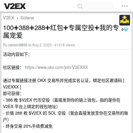
V2EX
Solana
›
100➕388➕288➕红包➕专属空投➕我的专
0
属宠爱
By
carson8899
at Aug 2, 2025 · 41418 views
活动内容如下：
社区链接：
https://www.okx.com/join/V2EXXX
通过专属链接注册 OKX 交易所并完成实名认证，绑定社区邀请码 [
V2EXXX ]
即可获得：
- 388 枚 $V2EX 代币空投（直接发到你的链上钱包，指的是你在
V2EX 平台上绑定的钱包地址）
- 价值 288 枚 $V2EX 的 SOL 空投（我会直接发放至你在交易所的账
户）
- 终身交易 20%手续费减免