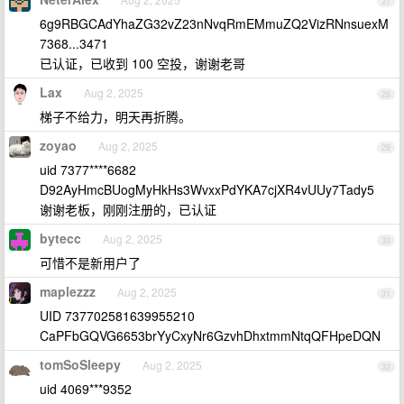
27
6g9RBGCAdYhaZG32vZ23nNvqRmEMmuZQ2VizRNnsuexM
7368...3471
已认证，已收到 100 空投，谢谢老哥
Lax
Aug 2, 2025
28
梯子不给力，明天再折腾。
zoyao
Aug 2, 2025
29
uid 7377****6682
D92AyHmcBUogMyHkHs3WvxxPdYKA7cjXR4vUUy7Tady5
谢谢老板，刚刚注册的，已认证
bytecc
Aug 2, 2025
30
可惜不是新用户了
maplezzz
Aug 2, 2025
31
UID 737702581639955210
CaPFbGQVG6653brYyCxyNr6GzvhDhxtmmNtqQFHpeDQN
tomSoSleepy
Aug 2, 2025
32
uid 4069***9352