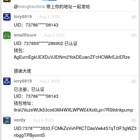
@
menghechina
带上你的地址一起发哈
lory6919
Aug 3, 2025
70
UID：73786*****08143
smallfount
Aug 3, 2025
71
UID: 737859******286902 已认证
钱包：
AgEurnEgkUEXDuVJEtNm2YokDEuwnZFcHCWArEJcERze
感谢大佬
lory6919
Aug 3, 2025
72
已注册，已认证
UID：73786*****08143
钱包地址：
9raUVuzeWUk53co63M4WXLWPWE4Xc6Lpn7RS9dnkpump
verdy
Aug 3, 2025
73
UID:7378*****3533,FCMkZsVvhPKCTDasVwk457qTi3F3gWZ3
nbggTPByomtS