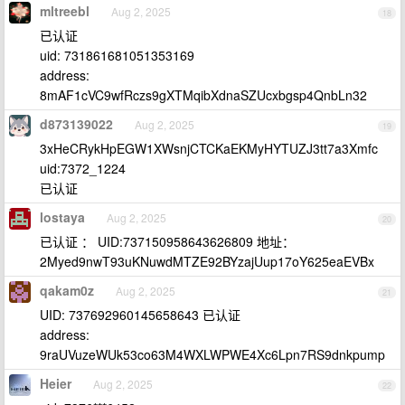
mltreebl
Aug 2, 2025
18
已认证
uid: 731861681051353169
address:
8mAF1cVC9wfRczs9gXTMqibXdnaSZUcxbgsp4QnbLn32
d873139022
Aug 2, 2025
19
3xHeCRykHpEGW1XWsnjCTCKaEKMyHYTUZJ3tt7a3Xmfc
uid:7372_1224
已认证
lostaya
Aug 2, 2025
20
已认证 ： UID:737150958643626809 地址：
2Myed9nwT93uKNuwdMTZE92BYzajUup17oY625eaEVBx
qakam0z
Aug 2, 2025
21
UID: 737692960145658643 已认证
address:
9raUVuzeWUk53co63M4WXLWPWE4Xc6Lpn7RS9dnkpump
Heier
Aug 2, 2025
22