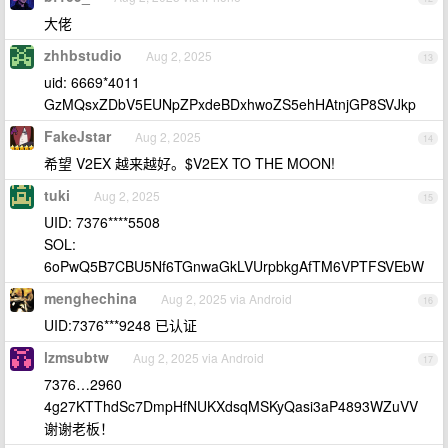
大佬
zhhbstudio
Aug 2, 2025
13
uid: 6669*4011
GzMQsxZDbV5EUNpZPxdeBDxhwoZS5ehHAtnjGP8SVJkp
FakeJstar
Aug 2, 2025
14
希望 V2EX 越来越好。$V2EX TO THE MOON!
tuki
Aug 2, 2025
15
UID: 7376****5508
SOL:
6oPwQ5B7CBU5Nf6TGnwaGkLVUrpbkgAfTM6VPTFSVEbW
menghechina
Aug 2, 2025 via Android
16
UID:7376***9248 已认证
lzmsubtw
Aug 2, 2025 via Android
17
7376…2960
4g27KTThdSc7DmpHfNUKXdsqMSKyQasi3aP4893WZuVV
谢谢老板！