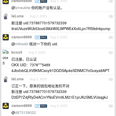
carson8899
Aug 3, 2025
OP
PRO
78
@
lzmsubtw
你的账户没有认证。
laLuna
Aug 3, 2025
79
新注册 uid:737887701579732339
9raUVuzeWUk53co63M4WXLWPWE4Xc6Lpn7RS9dnkpump
carson8899
Aug 3, 2025
OP
PRO
80
@
mltreebl
核对一下你的 uid.
bcox5
Aug 3, 2025
81
已注册，已认证
OKX UID：7378***5489
4JbxfxbQL9VBKMCsoy91DGDSAp4eSDNMCYxGusya8APT
laLuna
Aug 3, 2025
82
订正一下，原来的钱包地址发的不对
新注册 uid:737887701579732339
D3EP7Z4jRfyD4ACmYNoEVm9LM21E1prJKzSMLVUsqgkJ
carson8899
Aug 3, 2025
OP
PRO
83
@
d873139022