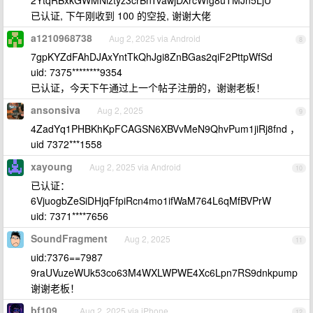
2YtqRBxkGWMNiztyz3crBnTvawjDXrcWfg8uTMJn5LjU
已认证, 下午刚收到 100 的空投, 谢谢大佬
a1210968738
Aug 2, 2025 via Android
8
7gpKYZdFAhDJAxYntTkQhJgi8ZnBGas2qiF2PttpWfSd
uid: 7375********9354
已认证，今天下午通过上一个帖子注册的，谢谢老板！
ansonsiva
Aug 2, 2025
9
4ZadYq1PHBKhKpFCAGSN6XBVvMeN9QhvPum1jiRj8fnd ，
uid 7372***1558
xayoung
Aug 2, 2025 via Android
10
已认证：
6VjuogbZeSiDHjqFfpiRcn4mo1ifWaM764L6qMfBVPrW
uid: 7371****7656
SoundFragment
Aug 2, 2025
11
uid:7376==7987
9raUVuzeWUk53co63M4WXLWPWE4Xc6Lpn7RS9dnkpump
谢谢老板！
bf109_
Aug 2, 2025 via iPhone
12