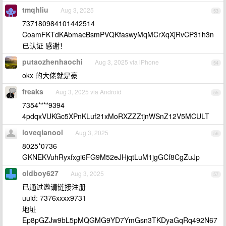
tmqhliu
Aug 3, 2025
53
737180984101442514
CoamFKTdKAbmacBsmPVQKfaswyMqMCrXqXjRvCP31h3n
已认证 感谢！
putaozhenhaochi
Aug 3, 2025 via iPhone
54
okx 的大佬就是豪
freaks
Aug 3, 2025 via Android
55
7354****9394
4pdqxVUKGc5XPnKLuf21xMoRXZZZtjnWSnZ12V5MCULT
loveqianool
Aug 3, 2025
56
8025*0736
GKNEKVuhRyxfxgi6FG9M52eJHjqtLuM1jgGCf8CgZuJp
oldboy627
Aug 3, 2025
57
已通过邀请链接注册
uuid: 7376xxxx9731
地址
Ep8pGZJw9bL5pMQGMG9YD7YmGsn3TKDyaGqRq492N67