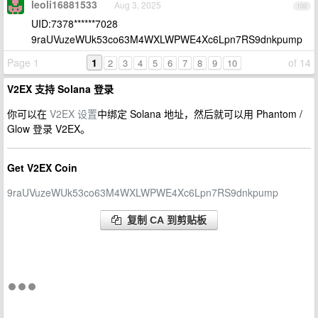
leoli16881533
Aug 3, 2025
100
UID:7378******7028
9raUVuzeWUk53co63M4WXLWPWE4Xc6Lpn7RS9dnkpump
Page 1
1
of 14
2
3
4
5
6
7
8
9
10
V2EX 支持 Solana 登录
你可以在
V2EX 设置
中绑定 Solana 地址，然后就可以用 Phantom /
Glow 登录 V2EX。
Get V2EX Coin
9raUVuzeWUk53co63M4WXLWPWE4Xc6Lpn7RS9dnkpump
复制 CA 到剪贴板