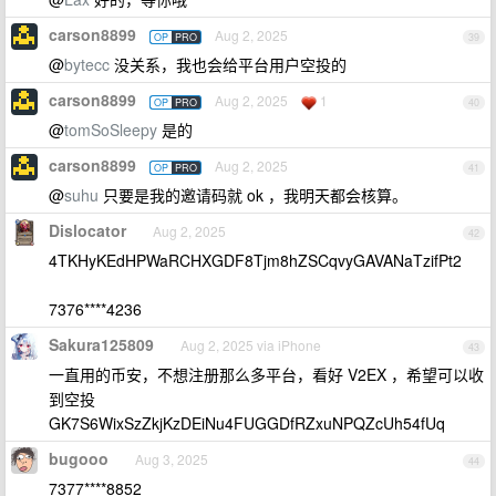
carson8899
Aug 2, 2025
OP
PRO
39
@
bytecc
没关系，我也会给平台用户空投的
carson8899
Aug 2, 2025
1
OP
PRO
40
@
tomSoSleepy
是的
carson8899
Aug 2, 2025
OP
PRO
41
@
suhu
只要是我的邀请码就 ok ，我明天都会核算。
Dislocator
Aug 2, 2025
42
4TKHyKEdHPWaRCHXGDF8Tjm8hZSCqvyGAVANaTzifPt2
7376****4236
Sakura125809
Aug 2, 2025 via iPhone
43
一直用的币安，不想注册那么多平台，看好 V2EX ，希望可以收
到空投
GK7S6WixSzZkjKzDEiNu4FUGGDfRZxuNPQZcUh54fUq
bugooo
Aug 3, 2025
44
7377****8852