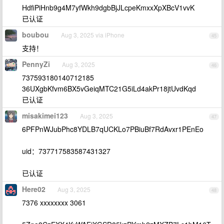
HdfiPiHnb9g4M7yfWkh9dgbBjJLcpeKmxxXpXBcV1vvK
已认证
boubou
Aug 3, 2025 via iPhone
45
支持！
PennyZi
Aug 3, 2025
46
737593180140712185
36UXgbKfvm6BX5vGeiqMTC21G5iLd4akPr18jtUvdKqd
已认证
misakimei123
Aug 3, 2025
47
6PFPnWJubPhc8YDLB7qUCKLo7PBiuBf7RdAvxr1PEnEo
uid：737717583587431327
已认证
Here02
Aug 3, 2025
48
7376 xxxxxxxx 3061