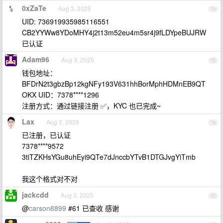
0xZaTe
Aug 3, 2025
74
UID: 736919935985116551
CB2YYWw8YDoMHY4j2t13m52eu4m5sr4j9fLDYpeBUJRW
已认证
Adam96
Aug 3, 2025
75
钱包地址：
BFDrN2t3gbzBp12kgNFy193V631hhBorMphHDMnEB9QT
OKX UID：7378****1296
注册方式：通过链接注册 ✅，KYC 也已完成~
Lax
Aug 3, 2025
76
已注册，已认证
7378****9572
3tiTZKHsYGu8uhEyi9QTe7dJnccbYTvB1DTGJvgYiTmb
我这个格式对不对
jackcdd
Aug 3, 2025
77
@
carson8899
#61 已查收 感谢