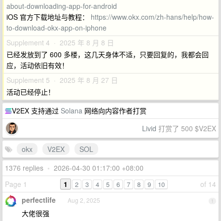
about-downloading-app-for-android
iOS 官方下载地址与教程：
https://www.okx.com/zh-hans/help/how-
to-download-okx-app-on-iphone
Supplement 4 · 2025 年 8 月 8 日
已经发放到了 600 多楼，这几天身体不适，只要回复的，我都会回
应，活动依旧有效！
Supplement 5 · 2025 年 8 月 27 日
活动已经停止！
V2EX 支持通过
Solana
网络向内容作者打赏
Livid
打赏了 500 $V2EX
okx
V2EX
SOL
1376 replies
•
2026-04-30 01:17:00 +08:00
Page 1
1
of 14
2
3
4
5
6
7
8
9
10
perfectlife
Aug 2, 2025
1
大佬很强