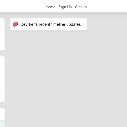
Home
Sign Up
Sign In
Devilker's recent timeline updates
4