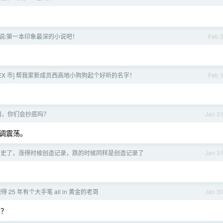
说/第一本印象最深的小说吧！
Feb 
 V2EX 币] 帮我家新成员西高地小狗狗起个好听的名字！
Feb 
调，你们会抄底吗？
Jan 3
调震荡。
历史了，涨得时候创造记录，跌的时候同样是创造记录了
Jan 3
得 25 年有个大手笔 all in 黄金的老哥
Jan 3
？？