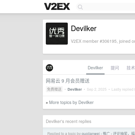
Devilker
V2EX member #306195, joined on
Devilker
提问
技术
网易云 9 月会员赠送
免费赠送
•
Devilker
•
Sep 2, 2025
• Lastly replied
More topics by Devilker
»
Devilker's recent replies
Replied to a topic by
guojianwei
推广
评论抽奖，福
›
›