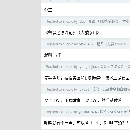
分工
Replied to a topic by
lcbp
阅读
聊聊你看的第一本小
›
›
《鲁滨逊漂流记》《人猿泰山》
Replied to a topic by
Alex5467
起名
[悬赏 5000
›
›
就叫 五千
Replied to a topic by
ryougifujino
黄金
这波黄金回
›
›
先等等吧，看看美国和伊朗局势，技术上是要回
Replied to a topic by
id7368
投资
见证黄金和白银
›
›
买了 5W ，下周准备再买 5W ，然后就放着。
Replied to a topic by
yunkki1874
投资
有没有 v 友记
›
›
昨晚就有个节点，可以 ALL IN ，你 IN 了没？