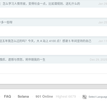
：怎么学习人情世故，变得社会一点，比如潜规则、送礼什么的
Jan 2
件多一些呀
Jan 2
五年我怎么过的吗？今天，大 A 站上 4100 点！感谢 5 年间坚持的自己
Jan 1
责、愧疚、遗憾与愤怒，将伴随我的一生
Dec 29, 202
·
FAQ
·
Solana
·
901 Online
Highest 6679
·
Select Languag