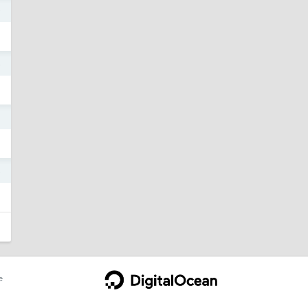
9
5
1
5
e