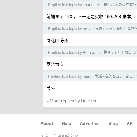
Replied to a topic by
koor
上海
最近小区办停车有感
›
›
前端显示 150 ，不一定是实收 150. A B 账本。
Replied to a topic by
hylcn
股票
大家炒股用什么软
›
›
同花顺 东财
Replied to a topic by
Brentwans
投资
五年！你知道这
›
›
落袋为安
Replied to a topic by
manr
生活
我的 2025，自
›
›
节哀
More replies by Devilker
»
About
·
Help
·
Advertise
·
Blog
·
API
创意工作者们的社区