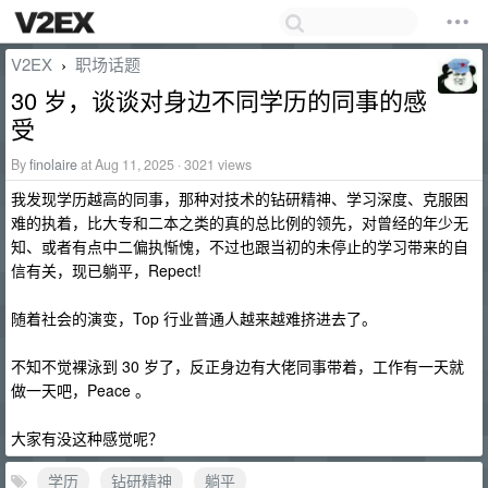
V2EX
职场话题
›
30 岁，谈谈对身边不同学历的同事的感
受
By
finolaire
at Aug 11, 2025 · 3021 views
我发现学历越高的同事，那种对技术的钻研精神、学习深度、克服困
难的执着，比大专和二本之类的真的总比例的领先，对曾经的年少无
知、或者有点中二偏执惭愧，不过也跟当初的未停止的学习带来的自
信有关，现已躺平，Repect!
随着社会的演变，Top 行业普通人越来越难挤进去了。
不知不觉裸泳到 30 岁了，反正身边有大佬同事带着，工作有一天就
做一天吧，Peace 。
大家有没这种感觉呢？
学历
钻研精神
躺平