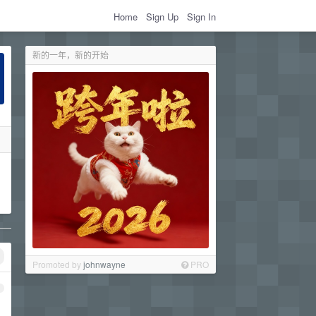
Home
Sign Up
Sign In
新的一年，新的开始
Promoted by
johnwayne
PRO
1