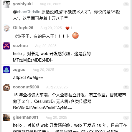
yoshiyuki
Aug 20, 2025
68
@
chanChristin
原话说的是“不缺技术人才”，你说的是“不缺
人”，这里面可差着十万八千里
Gilfoyle26
Aug 20, 2025
1
69
《你不干，有的是人干！！！》
suzhou
Aug 20, 2025
70
hello ，对长期 web 开发感兴趣，这是我的
MTc2MjEzMDE5NDI=
zqguo
Aug 20, 2025
71
Z3pxcTAwMg==
coconut5200
Aug 20, 2025
72
15 年全栈偏大前端，个人全职独立开发，有工作室，智慧城市
做了 2 年，Cesium3D+无人机+各类传感器
RnV0dXJlVmlzaW9uMTAyNA==
giserman001
Aug 20, 2025
73
hello ，对长期 web 开发感兴趣，web 开发近 10 年，目前正在
做智慧交通相关产品， 这是我的 wx: Z2lzZXJtYW4wMDE=