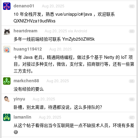
denano01
Aug 20, 2025
62
10 年全栈开发，熟悉 vue/uniapp/c#/java ，欢迎联系
QXNfZHVza19udWxs
heartdream
Aug 20, 2025 via Android
63
多年一线前端经验可联系 YmZyb250ZW5k
huang119412
Aug 20, 2025
64
十年 Java 老兵，精通网络编程，做过多个基于 Netty 的 IoT 项
目，对接过多种支付，微信，支付宝，招商银行等，还有一些第
三方支付。
markchen88
Aug 20, 2025
65
没有经验的要么
yinyu
Aug 20, 2025
66
卧槽，别太离谱，待遇都没说，这么多排队的？
lamanlin
Aug 20, 2025
67
从这个帖子看得出当今互联网是一点不缺技术人员，环境有多差
😅