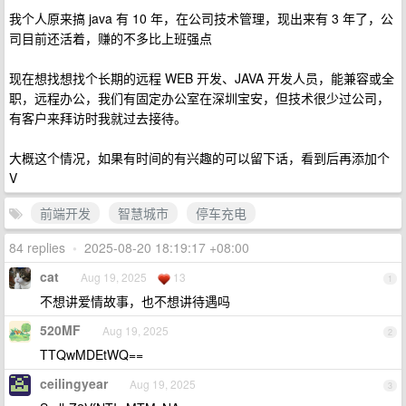
我个人原来搞 java 有 10 年，在公司技术管理，现出来有 3 年了，公
司目前还活着，赚的不多比上班强点
现在想找想找个长期的远程 WEB 开发、JAVA 开发人员，能兼容或全
职，远程办公，我们有固定办公室在深圳宝安，但技术很少过公司，
有客户来拜访时我就过去接待。
大概这个情况，如果有时间的有兴趣的可以留下话，看到后再添加个
V
前端开发
智慧城市
停车充电
84 replies
•
2025-08-20 18:19:17 +08:00
cat
Aug 19, 2025
13
1
不想讲爱情故事，也不想讲待遇吗
520MF
Aug 19, 2025
2
TTQwMDEtWQ==
ceilingyear
Aug 19, 2025
3