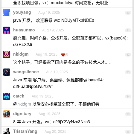
全职找项目做，vx：muxiaofeiya 时间充裕，无职业
youyang
Aug 19, 2025
30
java 开发， 欢迎联系 wx: NDUyMTk2NDE0
huayunmo
Aug 19, 2025
31
感兴趣，时间充裕，全栈开发，全职兼职都可以，vx(base64):
cGR4X2Ji
nkidgm
Aug 19, 2025
6
32
这个帖子，已经揭露了国内是多么的不缺技术人才。。
wangsilence
Aug 19, 2025
33
Java 前端 客户端、桌面端、运维都能做 base64:
d2FuZ3NpbGVuY2Vf
catch
Aug 19, 2025
34
@
nkidgm
以后安心找坐班全职了，不跟他们卷
dignitary
Aug 19, 2025
35
8 年 Java 开发，vx：c29jY2VyNzc3Nzc3
TristanYang
Aug 20, 2025
36