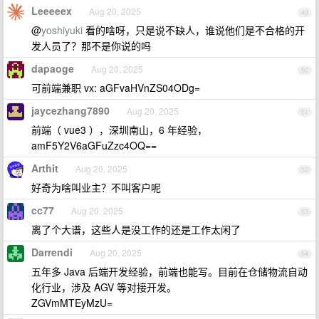
Leeeeex
Aug 20, 2025
49
@
yoshiyuki
看的啥呀，只是说不缺人，谁说他们是不合格的开
发人员了？那不是你说的吗
dapaoge
Aug 20, 2025
50
可前端兼职 vx: aGFvaHVnZS04ODg=
jaycezhang7890
Aug 20, 2025
51
前端（ vue3 ），深圳南山，6 年经验，
amF5Y2V6aGFuZzc4OQ==
Arthit
Aug 20, 2025
52
好奇为啥叫业主？不叫客户呢
cc77
Aug 20, 2025
53
离了个大谱，这些人是没工作的还是工作太闲了
Darrendi
Aug 20, 2025
54
五年多 Java 后端开发经验，前端也能写。目前在仓储物流自动
化行业，涉及 AGV 等对接开发。
ZGVmMTEyMzU=