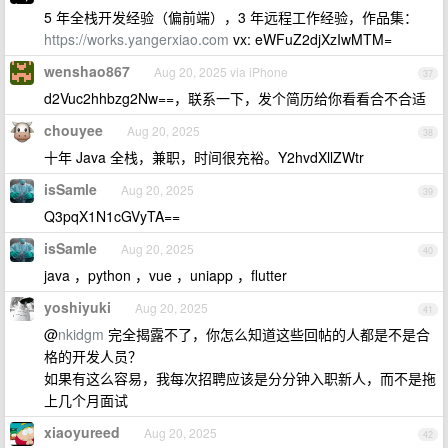
5 年全栈开发经验（偏前端），3 年远程工作经验，作品集：
https://works.yangerxiao.com
vx: eWFuZ2djXzIwMTM=
wenshao867
Aug 20, 2025 via iPhone
37
d2Vuc2hhbzg2Nw==，联系一下，发个简历给你看看合不合适
chouyee
Aug 20, 2025
38
十年 Java 全栈，兼职，时间很充裕。Y2hvdXllZWtr
isSamle
Aug 20, 2025
39
Q3pqX1N1cGVyTA==
isSamle
Aug 20, 2025
40
java ，python ，vue ，uniapp ，flutter
yoshiyuki
Aug 20, 2025
41
@
nkidgm
完全揭露不了，你怎么知道这些回帖的人都是不是合
格的开发人员？
如果有这么容易，我每次招聘应该是分分钟入职新人，而不是拖
上几个月面试
xiaoyureed
Aug 20, 2025
42