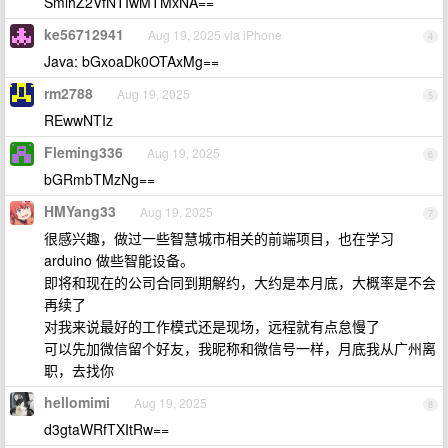
SmlhZ2VfNTIwMTMxNA==
ke56712941
Aug 19, 2025 via iPhone
4
Java: bGxoaDk0OTAxMg==
rm2788
Aug 19, 2025
5
REwwNTIz
Fleming336
Aug 19, 2025
6
bGRmbTMzNg==
HMYang33
Aug 19, 2025
7
很感兴趣，做过一些智慧城市相关的前端项目，也在学习
arduino 做些智能设备。
即将和现在的公司合同到期解约，大约是本月底，大概率是不会
再续了
对我来说最好的工作模式还是现场，远程就有点怠慢了
可以先加微信留个好友，我昵称和微信号一样，月底我从广州离
职，去找你
hellomimi
Aug 19, 2025
8
d3gtaWRfTXItRw==