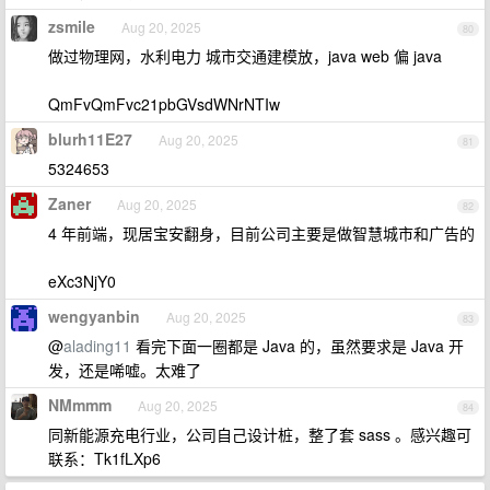
zsmile
Aug 20, 2025
80
做过物理网，水利电力 城市交通建模放，java web 偏 java
QmFvQmFvc21pbGVsdWNrNTIw
blurh11E27
Aug 20, 2025
81
5324653
Zaner
Aug 20, 2025
82
4 年前端，现居宝安翻身，目前公司主要是做智慧城市和广告的
eXc3NjY0
wengyanbin
Aug 20, 2025
83
@
alading11
看完下面一圈都是 Java 的，虽然要求是 Java 开
发，还是唏嘘。太难了
NMmmm
Aug 20, 2025
84
同新能源充电行业，公司自己设计桩，整了套 sass 。感兴趣可
联系：Tk1fLXp6