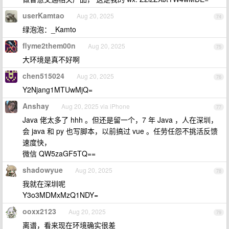
userKamtao
Aug 20, 2025
74
绿泡泡：_Kamto
flyme2them00n
Aug 20, 2025
75
大环境是真不好啊
chen515024
Aug 20, 2025
76
Y2Njang1MTUwMjQ=
Anshay
Aug 20, 2025 via iPhone
77
Java 佬太多了 hhh 。但还是留一个，7 年 Java ，人在深圳，
会 java 和 py 也写脚本，以前搞过 vue 。任劳任怨不挑活反馈
速度快，
微信 QW5zaGF5TQ==
shadowyue
Aug 20, 2025
78
我就在深圳呢
Y3o3MDMxMzQ1NDY=
ooxx2123
Aug 20, 2025
79
离谱，看来现在环境确实很差