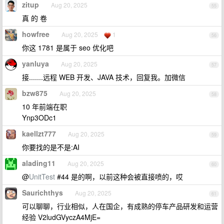
zitup
Aug 20, 2025
55
真 的 卷
howfree
Aug 20, 2025
1
56
你这 1781 是属于 seo 优化吧
yanluya
Aug 20, 2025
57
接.......远程 WEB 开发、JAVA 技术，回复我。加微信
bzw875
Aug 20, 2025
58
10 年前端在职
Ynp3ODc1
kaellzt777
Aug 20, 2025
59
你要找的是不是:AI
alading11
Aug 20, 2025
60
@
UnitTest
#44 是的啊，以前这种会被直接喷的，哎
Saurichthys
Aug 20, 2025
61
可以聊聊，行业相似，人在国企，有成熟的停车产品研发和运营
经验 V2ludGVyczA4MjE=