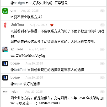
@
nkidgm
#32 好多失业的呢, 正常现象
qm
Aug 20, 2025
43
lz 要不留个联系方式？
UnitTest
Aug 20, 2025
1
44
以前看到不讲待遇，不留联系方式的帖子下面多数是询问和调戏
的。
现在进来已经这么多主动留联系方式的，大环境确实差啊。
spiiikee
Aug 20, 2025
45
vx: QW50aG9ueVcyNg==
bojue
Aug 20, 2025
46
@
UnitTest
当前或者现在的选择就是当事人的选择
bojue
Aug 20, 2025
47
@
bojue
最好的选择
jiebin
Aug 20, 2025
48
同个业务方向，都是做停车，充电项目，8 年 Java 全栈架构 加
wx 可以交流一下：eXVlamllYmlu