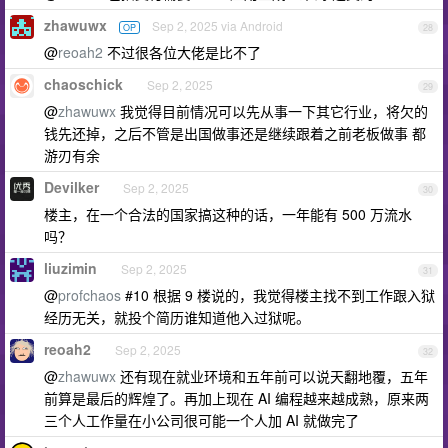
zhawuwx
Sep 2, 2025 via Android
OP
28
@
reoah2
不过很各位大佬是比不了
chaoschick
Sep 2, 2025
29
@
zhawuwx
我觉得目前情况可以先从事一下其它行业，将欠的
钱先还掉，之后不管是出国做事还是继续跟着之前老板做事 都
游刃有余
Devilker
Sep 2, 2025
30
楼主，在一个合法的国家搞这种的话，一年能有 500 万流水
吗？
liuzimin
Sep 2, 2025
31
@
profchaos
#10 根据 9 楼说的，我觉得楼主找不到工作跟入狱
经历无关，就投个简历谁知道他入过狱呢。
reoah2
Sep 2, 2025
32
@
zhawuwx
还有现在就业环境和五年前可以说天翻地覆，五年
前算是最后的辉煌了。再加上现在 AI 编程越来越成熟，原来两
三个人工作量在小公司很可能一个人加 AI 就做完了