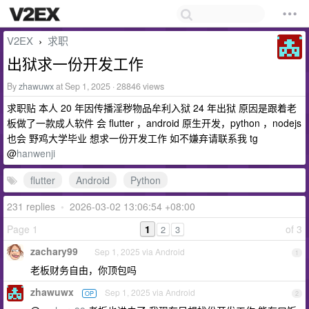
V2EX
求职
›
出狱求一份开发工作
By
zhawuwx
at Sep 1, 2025 · 28846 views
求职贴 本人 20 年因传播淫秽物品牟利入狱 24 年出狱 原因是跟着老
板做了一款成人软件 会 flutter ，android 原生开发，python ，nodejs
也会 野鸡大学毕业 想求一份开发工作 如不嫌弃请联系我 tg
@
hanwenji
flutter
Android
Python
231 replies
•
2026-03-02 13:06:54 +08:00
Page 1
1
of 3
2
3
zachary99
Sep 1, 2025 via Android
1
老板财务自由，你顶包吗
zhawuwx
Sep 1, 2025 via Android
OP
2