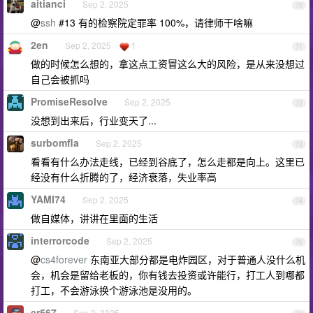
aitianci
Sep 2, 2025
70
@
ssh
#13 有的检察院定罪率 100%，请律师干啥嘛
2en
Sep 2, 2025
1
71
做的时候怎么想的，拿这点工资冒这么大的风险，是从来没想过
自己会被抓吗
PromiseResolve
Sep 2, 2025
72
没想到出来后，行业变天了...
surbomfla
Sep 2, 2025
73
看看有什么办法走线，已经到谷底了，怎么走都是向上。这里已
经没有什么折腾的了，经济衰落，失业率高
YAMI74
Sep 2, 2025
74
做自媒体，讲讲在里面的生活
interrorcode
Sep 2, 2025
75
@
cs4forever
东南亚大部分都是电炸园区，对于普通人没什么机
会，机会是留给老板的，你有钱去投资或许能行，打工人到哪都
打工，不会游泳换个游泳池是没用的。
er567
Sep 2, 2025