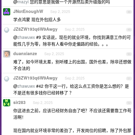
@
mazyi
您的意思是我做一个开源然后卖升级版的吗
JNotEnoughW
Sep 2, 2025
48
学点鸿蒙 现在外包招人多
JZ8ZW193q6W9Awgy
Sep 2, 2025
49
@
zhawuwx
#9 实话说，现在的就业环境，你找到满意工作的可
能性几乎为零，除非有人看中你走偏路的经验。。。
duanxianze
Sep 2, 2025
50
难了，如今环境太差，别听楼上的出国，国外也差，除非还想做
不合法的
JZ8ZW193q6W9Awgy
Sep 2, 2025
51
@
zhawuwx
#42 你干这一行，给这么点工资你是怎么想的？是
不是还有很多钱你已经转移了 ？
sir283
Sep 2, 2025
52
你这进去之前，应该已经财务自由了吧？不应该还需要靠工作苟
活啊！
现在国内就业环境非常的差劲了，开发岗位的招聘，除了外包那