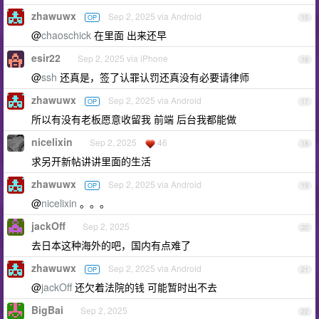
zhawuwx
Sep 2, 2025 via Android
OP
15
@
chaoschick
在里面 出来还早
esir22
Sep 2, 2025 via iPhone
16
@
ssh
还真是，签了认罪认罚还真没有必要请律师
zhawuwx
Sep 2, 2025 via Android
OP
17
所以有没有老板愿意收留我 前端 后台我都能做
nicelixin
Sep 2, 2025
46
18
求另开新帖讲讲里面的生活
zhawuwx
Sep 2, 2025 via Android
OP
19
@
nicelixin
。。。
jackOff
Sep 2, 2025
20
去日本这种海外的吧，国内有点难了
zhawuwx
Sep 2, 2025 via Android
OP
21
@
jackOff
还欠着法院的钱 可能暂时出不去
BigBai
Sep 2, 2025
22