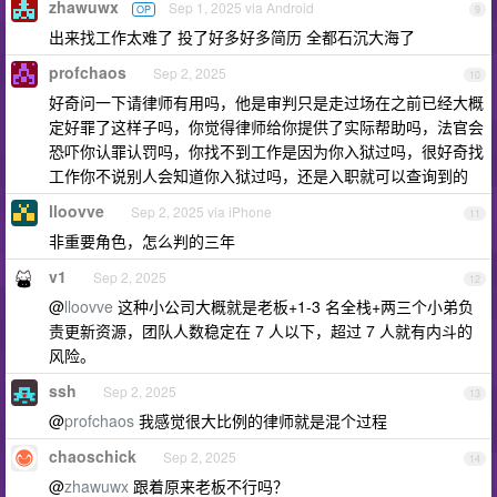
zhawuwx
Sep 1, 2025 via Android
OP
9
出来找工作太难了 投了好多好多简历 全都石沉大海了
profchaos
Sep 2, 2025
10
好奇问一下请律师有用吗，他是审判只是走过场在之前已经大概
定好罪了这样子吗，你觉得律师给你提供了实际帮助吗，法官会
恐吓你认罪认罚吗，你找不到工作是因为你入狱过吗，很好奇找
工作你不说别人会知道你入狱过吗，还是入职就可以查询到的
lloovve
Sep 2, 2025 via iPhone
11
非重要角色，怎么判的三年
v1
Sep 2, 2025
12
@
lloovve
这种小公司大概就是老板+1-3 名全栈+两三个小弟负
责更新资源，团队人数稳定在 7 人以下，超过 7 人就有内斗的
风险。
ssh
Sep 2, 2025
13
@
profchaos
我感觉很大比例的律师就是混个过程
chaoschick
Sep 2, 2025
14
@
zhawuwx
跟着原来老板不行吗？