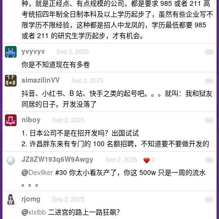
种，就是正经点、有点规模的公司，都是要求 985 或者 211 高
考统招四年制全日制本科及以上学历起步了，虽然有些企业写不
限学历不限经验，这种都是招人中龙凤的，学历最低都要 985
或者 211 的研究生学历起步，才有机会。
yvyvyv
Sep 2, 2025
53
你是不知道现在有多卷
simazilinVV
Sep 2, 2025
54
抖音、小红书、B 站、快手之类的起号吧。。。就叫：我和狱友
同居的日子。开发没落了
niboy
Sep 2, 2025
55
1. 日本公司不是在招开发吗？出国试试
2. 许昌胖东来有专门的 100 名额招聘，不知道要不要做开发的
JZ8ZW193q6W9Awgy
Sep 2, 2025
2
56
@
Devilker
#30 你太小看灰产了，你这 500w 只是一周的流水
。。。
rjomg
Sep 2, 2025
57
@
xixibb
二进宫的路上一路狂飙？