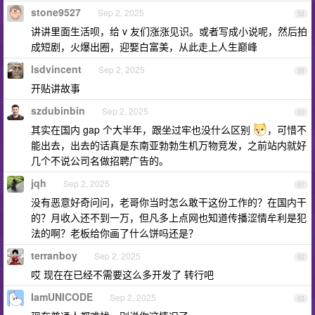
stone9527
Sep 2, 2025
58
讲讲里面生活呗，给 v 友们涨涨见识。或者写成小说呢，然后拍
成短剧，火爆出圈，迎娶白富美，从此走上人生巅峰
lsdvincent
Sep 2, 2025
59
开贴讲故事
szdubinbin
Sep 2, 2025
60
其实在国内 gap 个大半年，跟坐过牢也没什么区别
，可惜不
能出去，出去的话真是东南亚勃勃生机万物竞发，之前站内就好
几个不说公司名做招聘广告的。
jqh
Sep 2, 2025
61
没有恶意好奇问问，老哥你当时怎么敢干这份工作的？在国内干
的？月收入还不到一万，但凡多上点网也知道传播涩情牟利是犯
法的啊？老板给你画了什么饼吗还是？
terranboy
Sep 2, 2025
62
哎 现在在已经不需要这么多开发了 转行吧
IamUNICODE
Sep 2, 2025
63