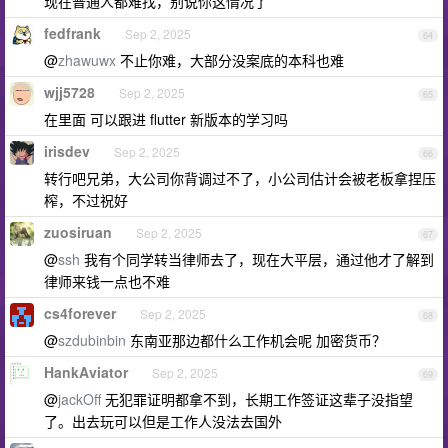
现在普通人都难找，别说你这情况了
fedfrank
Sep 2, 2025
64
@
zhawuwx
不止你难，大部分没案底的本科也难
wjj5728
Sep 2, 2025
65
在里面 可以跟进 flutter 新版本的学习吗
irisdev
Sep 2, 2025
66
转行吧兄弟，大公司你背调过不了，小公司估计会被老板拿捏压
榨，不过祝好
zuosiruan
Sep 2, 2025
67
@
ssh
我有个同学转当律师去了，现在大平层，通过他才了解到
律师来钱一点也不难
cs4forever
Sep 2, 2025
68
@
szdubinbin
东南亚那边都什么工作机会呢 加密货币？
HankAviator
Sep 2, 2025
69
@
jackOff
无犯罪证明都拿不到，长期工作签证这辈子没指望
了。出去玩可以但是工作人没法去国外