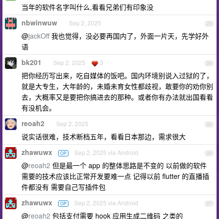
当年的软件名字叫什么,看看兄弟们有印象没
nbwinwuw
Sep 2, 2025
23
@
jackOff
我也觉得，没必要再国内了，外面一片天，先学好外
语
bk201
Sep 2, 2025
3
24
把你经历写出来，吃自媒体的饭吧。国内环境别说入过狱的了，
就是大专生，大年龄的，未婚未育女性都歧视，敢要你的劝你别
去，大概率又是要把你搞进去的那种。或者你有办法就出国看看
有没机会。
reoah2
Sep 2, 2025
25
说实话很难，技术断档五年，看看日本那边，需求很大
zhawuwx
Sep 2, 2025 via Android
OP
26
@
reoah2
但是最一个 app 的整体思路是不变的 以前做的软件
需要的技术应该比正常开发要难一点 记得以前 flutter 的直播插
件都没有 需要自己写插件包
zhawuwx
Sep 2, 2025 via Android
OP
27
@
reoah2
包括支付需要 hook 应用生成二维码 之类的