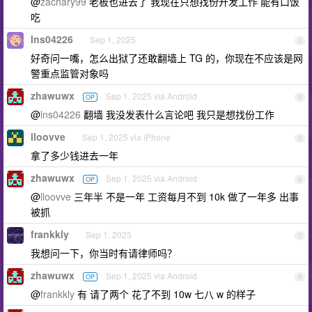
@
zachary99
老板也进去了 我现在只想找份开发工作 能有口饭
吃
lns04226
Sep 1, 2025
3
好奇问一嘴，怎么出狱了还敢翻墙上 TG 的，你现在不应该是网
警重点监管对象吗
zhawuwx
Sep 1, 2025 via Android
OP
4
@
lns04226
翻墙 我没发表什么言论吧 我只是想找份工作
lloovve
Sep 1, 2025 via iPhone
5
拿了多少钱进去一年
zhawuwx
Sep 1, 2025 via Android
OP
6
@
lloovve
三年半 不是一年 工资每月不到 10k 做了一年多 出事
被抓
frankkly
Sep 1, 2025
7
我想问一下，你当时有请律师吗？
zhawuwx
Sep 1, 2025 via Android
OP
8
@
frankkly
有 请了两个 花了不到 10w 七八 w 的样子