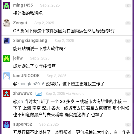
ming1455
Sep 2, 2025
87
接外海的私活吧
Zenyet
Sep 2, 2025
88
OP 想问下你这个软件是因为在国内运营然后导致的吗？
xiangxiangxiang
Sep 2, 2025
89
能开贴细说一下成人软件吗？
jeffw
Sep 2, 2025
90
成功避过了 3 年疫情啊
IamUNICODE
Sep 2, 2025
91
@
zhengfan2016
说得好，这下楼主更难找工作了
zhawuwx
Sep 2, 2025 via Android
OP
92
@
jqh
当时太年轻了 一个 20 多岁 三线城市大专毕业的小孩 一
下子 上海 南京 深圳 各大一线城市去玩 甚至去柬埔寨 那个时候
也不知道做黑产的去柬埔寨 确实是迷糊了 也飘了
super452
Sep 2, 2025
93
开发行情不比以往了，本科都难，更何况蹲过大牢的，有工作先