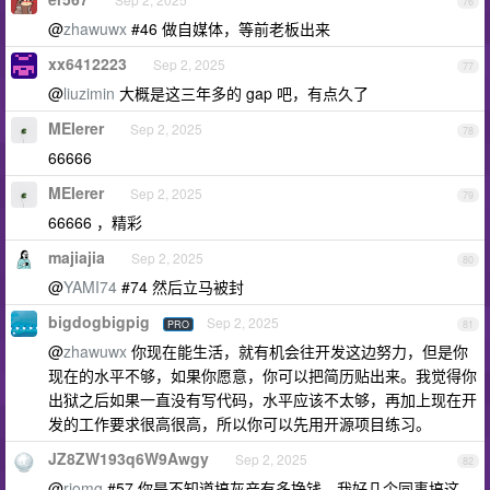
76
@
zhawuwx
#46 做自媒体，等前老板出来
xx6412223
Sep 2, 2025
77
@
liuzimin
大概是这三年多的 gap 吧，有点久了
MEIerer
Sep 2, 2025
78
66666
MEIerer
Sep 2, 2025
79
66666 ，精彩
majiajia
Sep 2, 2025
80
@
YAMI74
#74 然后立马被封
bigdogbigpig
Sep 2, 2025
PRO
81
@
zhawuwx
你现在能生活，就有机会往开发这边努力，但是你
现在的水平不够，如果你愿意，你可以把简历贴出来。我觉得你
出狱之后如果一直没有写代码，水平应该不太够，再加上现在开
发的工作要求很高很高，所以你可以先用开源项目练习。
JZ8ZW193q6W9Awgy
Sep 2, 2025
82
@
rjomg
#57 你是不知道搞灰产有多挣钱，我好几个同事搞这