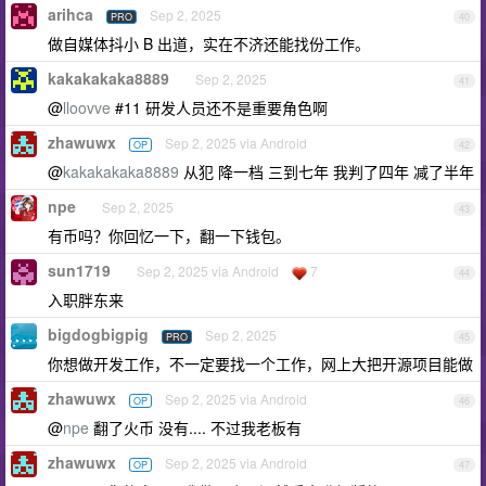
arihca
Sep 2, 2025
PRO
40
做自媒体抖小 B 出道，实在不济还能找份工作。
kakakakaka8889
Sep 2, 2025
41
@
lloovve
#11 研发人员还不是重要角色啊
zhawuwx
Sep 2, 2025 via Android
OP
42
@
kakakakaka8889
从犯 降一档 三到七年 我判了四年 减了半年
npe
Sep 2, 2025
43
有币吗？你回忆一下，翻一下钱包。
sun1719
Sep 2, 2025 via Android
7
44
入职胖东来
bigdogbigpig
Sep 2, 2025
PRO
45
你想做开发工作，不一定要找一个工作，网上大把开源项目能做
zhawuwx
Sep 2, 2025 via Android
OP
46
@
npe
翻了火币 没有.... 不过我老板有
zhawuwx
Sep 2, 2025 via Android
OP
47