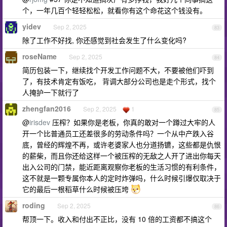
个，一年几百个轻轻松松，就看你有这个命花这个钱没有。
yidev
Sep 2, 2025
83
除了工作不好找, 你还感觉到社会发生了什么变化吗?
roseName
Sep 2, 2025
84
简历包装一下，继续找个开发工作问题不大，不要被他们吓到
了，有技术肯定有饭吃， 背调大部分公司也是走个形式，找个
人掩护一下就行了
zhengfan2016
Sep 2, 2025
1
85
@
irisdev
压榨？如果你是老板，你真的敢对一个蹲过大牢的人
开一个比普通员工还差很多的劳动条件吗？一个从中产跌入谷
底，曾经的辉煌不再，或许老婆家人也分道扬镳，这些都是仇恨
的薪柴，而且你还给这样一个被压榨的无敌之人开了进出你每天
出入公司的门禁，能近距离观察你老板的生活习惯的有利条件，
这不就是一颗专属你本人的定时炸弹吗，什么时候引爆仅取决于
它的最后一根稻草什么时候被压垮
roding
Sep 2, 2025
86
帮顶一下。收入和付出不正比，没有 10 倍的工资都不搞这个