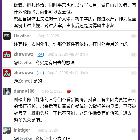
做着，把钱还清，同时平常也可以写写项目，做自由开发者，有
什么能做的方向都可以去尝试。
想起自媒体上关注的一个大佬，初中学历，做过灰产，作为反面
案例上过央视，蹲过大牢，出来后还是混得风生水起
Devilker
Sep 2, 2025
94
还完钱，去国外吧，你那个软件有源码，在国外会用的上的。
zhawuwx
Sep 2, 2025 via Android
OP
95
@
Devilker
确实是有出去的想法
zhawuwx
Sep 2, 2025 via Android
OP
96
@
Zenyet
是的
danny106
Sep 2, 2025
1
97
叫楼主做自媒体的人你们不看新闻吗，抖音上有个因为贪污进去
的银行行长，出来后再抖音做自媒体讲入狱相关的见闻，已经被
封号了。脚指头想一下也不可能，这是传播负面价值观，进去一
趟多光荣是吧。
inktiger
Sep 2, 2025
98
@
Devilker
这应该出不去了吧