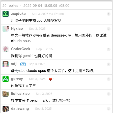
20 replies
•
2025-09-04 18:05:09 +08:00
zsqduke
Sep 3, 2025 via iPhone
1
用脑子里的生物 cpu 大模型写🐶
Hyxiao
Sep 3, 2025
2
中文一般推荐 qwen 或者 deepseek 吧，想用国外的可以试试
claude opus
CoderGeek
Sep 3, 2025
3
我觉得 gemini 也挺好的啊
sdjl
Sep 3, 2025
OP
4
@
Hyxiao
claude opus 这个太贵了，这个是用不起的。
gorvey
Sep 3, 2025
1
5
闲鱼找个大学生
liulicaixiao
Sep 3, 2025
6
搜中文写作 benchmark ，然后挑一挑
datiewang
Sep 3, 2025
7