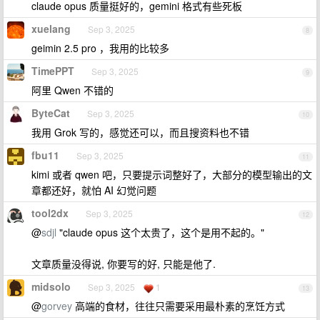
claude opus 质量挺好的，gemini 格式有些死板
xuelang
Sep 3, 2025
8
geimin 2.5 pro ，我用的比较多
TimePPT
Sep 3, 2025
9
阿里 Qwen 不错的
ByteCat
Sep 3, 2025
10
我用 Grok 写的，感觉还可以，而且搜资料也不错
fbu11
Sep 3, 2025
11
kimi 或者 qwen 吧，只要提示词整好了，大部分的模型输出的文
章都还好，就怕 AI 幻觉问题
tool2dx
Sep 3, 2025
12
@
sdjl
"claude opus 这个太贵了，这个是用不起的。"
文章质量没得说, 你要写的好, 只能是他了.
midsolo
Sep 3, 2025
1
13
@
gorvey
高端的食材，往往只需要采用最朴素的烹饪方式