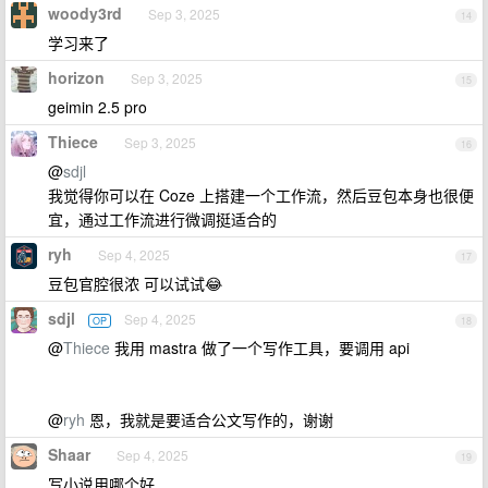
woody3rd
Sep 3, 2025
14
学习来了
horizon
Sep 3, 2025
15
geimin 2.5 pro
Thiece
Sep 3, 2025
16
@
sdjl
我觉得你可以在 Coze 上搭建一个工作流，然后豆包本身也很便
宜，通过工作流进行微调挺适合的
ryh
Sep 4, 2025
17
豆包官腔很浓 可以试试😂
sdjl
Sep 4, 2025
OP
18
@
Thiece
我用 mastra 做了一个写作工具，要调用 api
@
ryh
恩，我就是要适合公文写作的，谢谢
Shaar
Sep 4, 2025
19
写小说用哪个好