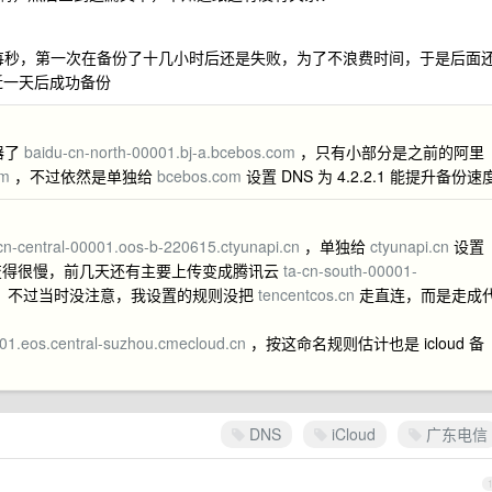
 每秒，第一次在备份了十几小时后还是失败，为了不浪费时间，于是后面
份将近一天后成功备份
器了
baidu-cn-north-00001.bj-a.bcebos.com
，只有小部分是之前的阿里
om
，不过依然是单独给
bcebos.com
设置 DNS 为 4.2.2.1 能提升备份速
cn-central-00001.oos-b-220615.ctyunapi.cn
，单独给
ctyunapi.cn
设置
备份又变得很慢，前几天还有主要上传变成腾讯云
ta-cn-south-00001-
，不过当时没注意，我设置的规则没把
tencentcos.cn
走直连，而是走成
01.eos.central-suzhou.cmecloud.cn
，按这命名规则估计也是 icloud 备
DNS
iCloud
广东电信