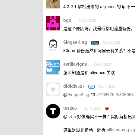
4.2.2.1 解析出来的 aliyuncs 的 ip 
bgo
Oct 3, 2025
是这个原因呀，我最近都用流量备份。
SingeeKing
Oct 3, 2025
PRO
iCloud 备份竟然和阿里云有关系？
avrillavigne
Oct 3, 2025
怎么知道是和 aliyuncs 关联
dididi9527
Oct 4, 2025
OP
@
SingeeKing
#3
/t/758675
/t/838958
tes286
1
Oct 4, 2025
@
rzbb
好像确实不一样？实际解析出来 
这里是湖北移动，解析
alibaba-cn-pv