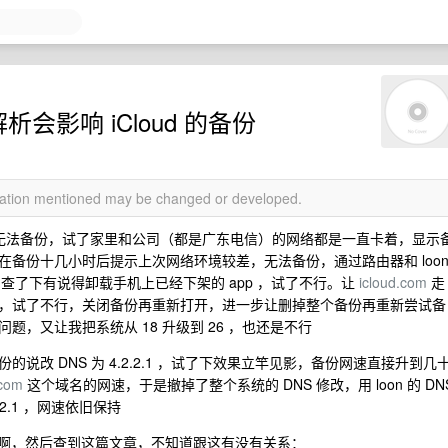
会影响 iCloud 的备份
rmation mentioned may be changed or developed.
个多月一直无法备份，试了家里和公司（都是广东电信）的网络都是一直卡着，显示
备份十几小时后提示上次网络环境较差，无法备份，通过路由器和 loo
查了下有说得卸载手机上已经下架的 app ，试了不行。让
icloud.com
走
，试了不行，关闭备份再重新打开，进一步让删掉整个备份再重新尝试备
，又让我把系统从 18 升级到 26 ，也还是不行
改 DNS 为 4.2.2.1 ，试了下效果立竿见影，备份网速直接升到几
.com
这个域名的网速，于是撤掉了整个系统的 DNS 修改，用 loon 的 DN
2.2.1 ，网速依旧保持
会被墙啊，然后查到这篇文章，不知道跟这有没有关系：