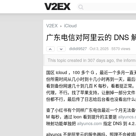
V2EX
iCloud
›
广东电信对阿里云的 DNS 解析
dididi9527
·
Oct 3, 2025
· 5570 views
This topic created in 307 days ago, the info
国区 icloud ，100 多个 G ，最近一
份所需时间从几小时到十几小时再到一天，最后在
看到备份网速几十到几百 K 每秒，看着挺正常。
代理，不行。找了苹果支持，让删掉一部分文件
份都不行，最后传了日志给后台看也没看出什么问题
查了小红书有个同样广东电信最近一个月无法备份的说
M 每秒，通过 loon 看到提升的主要是
aliyuncs
映射功能单独把
aliyuncs.com
指定 DNS 到 4.
aliyuncs 不是阿里云的服务器吗，照理不