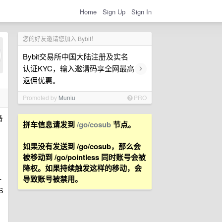
Home
Sign Up
Sign In
您的好友邀请您加入 Bybit！
Bybit交易所中国大陆注册及实名
›
认证KYC，输入邀请码享全网最高
返佣优惠。
Promoted by
Muniu
PRO
备
拼车信息请发到
/go/cosub
节点。
n
如果没有发送到 /go/cosub，那么会
被移动到 /go/pointless 同时账号会被
降权。如果持续触发这样的移动，会
导致账号被禁用。
十
S