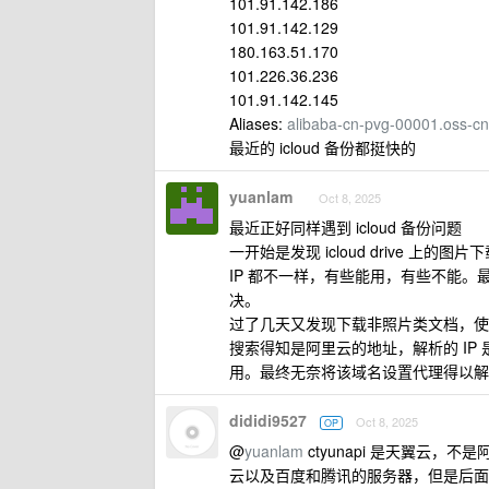
101.91.142.186
101.91.142.129
180.163.51.170
101.226.36.236
101.91.142.145
Aliases:
alibaba-cn-pvg-00001.oss-cn
最近的 icloud 备份都挺快的
yuanlam
Oct 8, 2025
最近正好同样遇到 icloud 备份问题
一开始是发现 icloud drive 上的
IP 都不一样，有些能用，有些不能。最后通过
决。
过了几天又发现下载非照片类文档，
搜索得知是阿里云的地址，解析的 IP 是 
用。最终无奈将该域名设置代理得以解
dididi9527
Oct 8, 2025
OP
@
yuanlam
ctyunapi 是天翼云，
云以及百度和腾讯的服务器，但是后面这