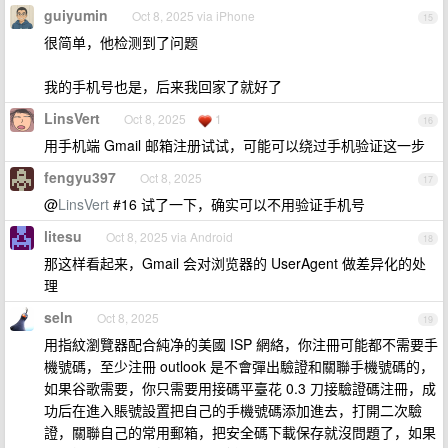
guiyumin
Oct 8, 2025 via iPhone
15
很简单，他检测到了问题
我的手机号也是，后来我回家了就好了
LinsVert
Oct 8, 2025
1
16
用手机端 Gmail 邮箱注册试试，可能可以绕过手机验证这一步
fengyu397
Oct 8, 2025
17
@
LinsVert
#16 试了一下，确实可以不用验证手机号
litesu
Oct 8, 2025 via Android
18
那这样看起来，Gmail 会对浏览器的 UserAgent 做差异化的处
理
seln
Oct 8, 2025
19
用指紋瀏覽器配合純净的美國 ISP 網絡，你注冊可能都不需要手
機號碼，至少注冊 outlook 是不會彈出驗證和關聯手機號碼的，
如果谷歌需要，你只需要用接碼平臺花 0.3 刀接驗證碼注冊，成
功后在進入賬號設置把自己的手機號碼添加進去，打開二次驗
證，關聯自己的常用郵箱，把安全碼下載保存就沒問題了，如果