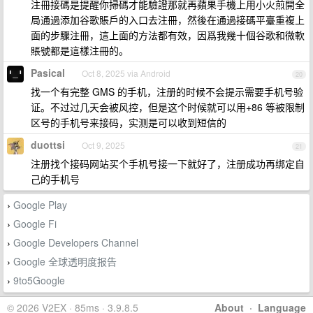
注冊接碼是提醒你掃碼才能驗證那就再蘋果手機上用小火煎開全
局通過添加谷歌賬戶的入口去注冊，然後在通過接碼平臺重複上
面的步驟注冊，這上面的方法都有效，因爲我幾十個谷歌和微軟
賬號都是這樣注冊的。
Pasical
Oct 8, 2025 via Android
20
找一个有完整 GMS 的手机，注册的时候不会提示需要手机号验
证。不过过几天会被风控，但是这个时候就可以用+86 等被限制
区号的手机号来接码，实测是可以收到短信的
duottsi
Oct 9, 2025
21
注册找个接码网站买个手机号接一下就好了，注册成功再绑定自
己的手机号
Google Play
›
Google Fi
›
Google Developers Channel
›
Google 全球透明度报告
›
9to5Google
›
© 2026 V2EX · 85ms · 3.9.8.5
About
·
Language