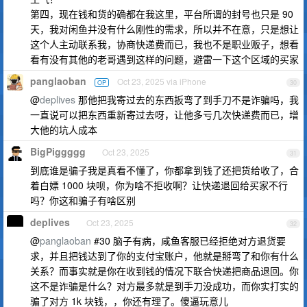
第四，现在钱和货的确都在我这里，平台所谓的封号也只是 90
天，我对闲鱼并没有什么刚性的需求，所以并不在意，只是想让
这个人主动联系我，协商快递费而已，我也不是职业贩子，想看
看有没有其他的老哥遇到这样的问题，避雷一下这个区域的买家
panglaoban
Oct 23, 2025 via iPhone
OP
30
@
deplives
那他把我寄过去的东西扳弯了到手刀不是诈骗吗，我
一直说可以把东西重新寄过去呀，让他多亏几次快递费而已，增
大他的坑人成本
BigPiggggg
Oct 23, 2025
31
到底谁是骗子我是真看不懂了，你都拿到钱了还把货给收了，合
着白嫖 1000 块呗，你为啥不拒收啊？让快递退回给买家不行
吗？你这和骗子有啥区别
deplives
Oct 23, 2025
32
@
panglaoban
#30 脑子有病，咸鱼客服已经拒绝对方退货要
求，并且把钱达到了你的支付宝账户，他就是掰弯了和你有什么
关系？而事实就是你在收到钱的情况下联合快递把商品退回。你
这不是诈骗是什么？对方最多就是到手刀没成功，而你实打实的
骗了对方 1k 块钱，，你还有理了。傻逼玩意儿