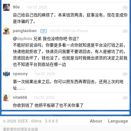
90e
Oct 23, 2025
33
自己给自己找的麻烦了，本来钱货两清，屁事没有，现在变成你
是诈骗的了。
panglaoban
Oct 23, 2025 via iPhone
OP
34
@
deplives
兄弟 我也没喷你吧 你这？
不能好好说话吗，你要是多看一点你就知道是平台没打钱之前，
快递他就拒收了，快递员问我要不要退回去，有人是被坑了的，
货退回去坏了，钱也没了，也就是当时我做出退货的决定之前我
也不知道平台到底站在哪一边
cpsony
Oct 23, 2025
35
第一次结果出来之后，你可以把东西再寄回去，还用上次的地
址……
vita666
Oct 23, 2025
36
你收到钱了 他把平板砸了也不关你事了
© 2026 V2EX · 69ms · 3.9.8.5
About
·
Language
重新掌控应用安全加速