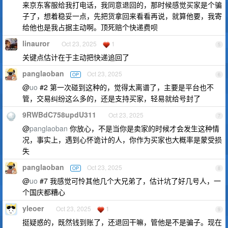
来京东客服给我打电话，我同意退回的，那时候感觉买家是个骗
子了，想着稳妥一点，先把货拿回来看看再说，就算他要，我寄
给他也是我占据主动啊。顶死赔个快递费呗
linauror
Oct 23, 2025
1
5
关键点估计在于主动把快递追回了
panglaoban
Oct 23, 2025
OP
6
@
uo
#2 第一次碰到这种的，觉得太离谱了，主要是平台也不
管，交易纠纷这么多的，还是支持买家，轻易就给号封了
9RWBdC758updU311
Oct 23, 2025
7
@
panglaoban
你放心，不是当你是卖家的时候才会发生这种情
况，事实上，遇到心怀诡计的人，你作为买家也大概率是蒙受损
失
panglaoban
Oct 23, 2025
OP
8
@
uo
#7 我感觉可怜其他几个大兄弟了，估计坑了好几号人，一
个国庆都糟心
yleoer
Oct 23, 2025
1
9
挺疑惑的，既然钱到账了，还退回干嘛，管他是不是骗子。现在