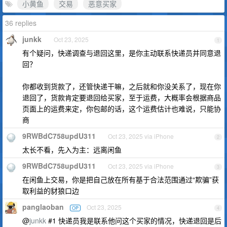
小黄鱼
交易
恶意买家
36 replies
junkk
Oct 23, 2025
1
有个疑问，快递调查与退回这里，是你主动联系快递员并同意退
回？
你都收到货款了，还管快递干嘛，之后就和你没关系了，现在你
退回了，货款肯定要退回给买家，至于运费，大概率会根据商品
页面上的运费来定，你包邮的话，这个运费估计也难说，只能协
商
9RWBdC758updU311
Oct 23, 2025 via iPhone
2
太长不看，先入为主：远离闲鱼
9RWBdC758updU311
Oct 23, 2025 via iPhone
3
在闲鱼上交易，你是把自己放在所有基于合法范围通过“欺骗”获
取利益的豺狼口边
panglaoban
Oct 23, 2025
OP
4
@
junkk
#1 快递员我是联系他问这个买家的情况，快递退回是后