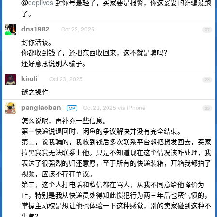
@
deplives
封你号最轻了，买家要是报警，你这妥妥的诈骗没跑
了。
dna1982
Oct 23, 2025
27
封你活该。
你都收到钱了，还把东西收回来，这不就是骗吗？
还好意思说别人骗子。
kiroli
Oct 23, 2025
28
谜之操作
panglaoban
Oct 23, 2025 via iPhone
OP
29
怎么说呢，再补充一些信息。
第一快递说退回时，闲鱼的争议解决并没有完全结束。
第二，说我骗的，我收到钱后多次联系平台想把货发回去，买家
拉黑我我无法联系上他。只是不知道现在这个情况该咋处理，我
表达了很强烈的归还意愿，至于所有的快递装箱，开箱我都拍了
视频，应该不存在争议。
第三，这个人打电话和私信都在骂人，从我不同意给他降价为
止，特别是我从快递员处得知此惯犯行为两三年后也蛮气愤的，
掌握主动权是想让他也体验一下这种感觉，别的卖家碰到这种不
生气？