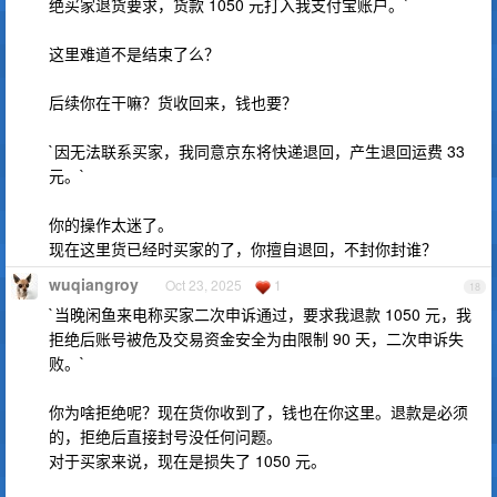
绝买家退货要求，货款 1050 元打入我支付宝账户。`
这里难道不是结束了么？
后续你在干嘛？货收回来，钱也要？
`因无法联系买家，我同意京东将快递退回，产生退回运费 33
元。`
你的操作太迷了。
现在这里货已经时买家的了，你擅自退回，不封你封谁？
wuqiangroy
Oct 23, 2025
1
18
`当晚闲鱼来电称买家二次申诉通过，要求我退款 1050 元，我
拒绝后账号被危及交易资金安全为由限制 90 天，二次申诉失
败。`
你为啥拒绝呢？现在货你收到了，钱也在你这里。退款是必须
的，拒绝后直接封号没任何问题。
对于买家来说，现在是损失了 1050 元。