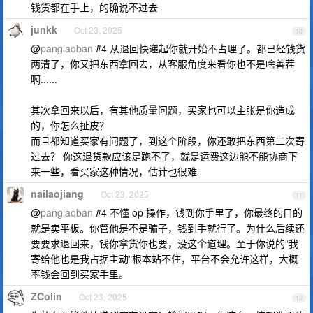
钱货都在手上，的确说不过去
junkk
Oct 23, 2025
10
@
panglaoban
#4 从退回快递起你就开始不占理了。都已经钱货
两清了，你又把东西拿回去，从客服角度来看你也不是啥善茬
啊......
其次拿回来以后，有其他质量问题，买家也可以主张是你造成
的，你怎么扯皮？
而且都知道买家有问题了，到这个阶段，你还敢把东西第二次寄
过去？ 你这退货款应该是跑不了，就是运费这边能不能协商下
来一些，看买家这种情况，估计也很难
nailaojiang
Oct 23, 2025
11
@
panglaoban
#4 不懂 op 操作，钱到你手里了，你最终的目的
就是卖平板。你管他是不是骗子，钱到手就行了。为什么后续还
要要求退回来，钱你拿货你也要，没这个道理。至于你说的“我
寄给他也是我占据主动”根本站不住，平台不会允许这样，大概
率钱会回到买家手里。
ZColin
Oct 23, 2025
12