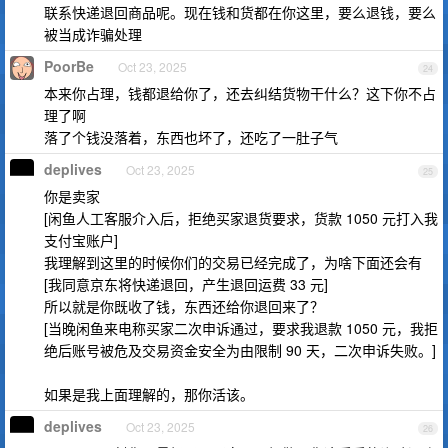
联系快递退回商品呢。现在钱和货都在你这里，要么退钱，要么
被当成诈骗处理
PoorBe
Oct 23, 2025
24
本来你占理，钱都退给你了，还去纠结货物干什么？这下你不占
理了啊
落了个钱没落着，东西也坏了，还吃了一肚子气
deplives
Oct 23, 2025
25
你是卖家
[闲鱼人工客服介入后，拒绝买家退货要求，货款 1050 元打入我
支付宝账户]
我理解到这里的时候你们的交易已经完成了，为啥下面还会有
[我同意京东将快递退回，产生退回运费 33 元]
所以就是你既收了钱，东西还给你退回来了？
[当晚闲鱼来电称买家二次申诉通过，要求我退款 1050 元，我拒
绝后账号被危及交易资金安全为由限制 90 天，二次申诉失败。]
如果是我上面理解的，那你活该。
deplives
Oct 23, 2025
26