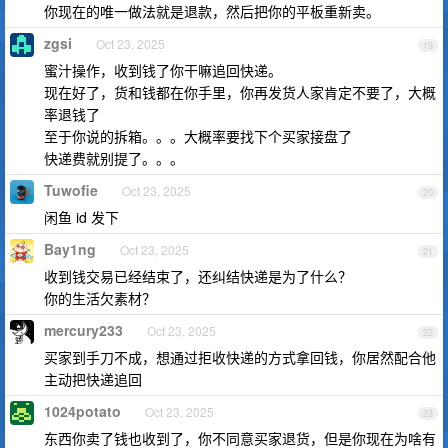
你现在的唯一做法就是退款，然后把你的平板重新卖。
zgsi
Oct 23, 2025
19
蜜汁操作，收到钱了你干嘛追回快递。
现在好了，货和钱都在你手里，你再发货人家肯定不要了，大概
率退钱了
至于你说的拆箱。。。大概率要找下个买家接盘了
快递费就别提了。。。
Tuwofie
Oct 23, 2025
20
闲鱼 id 发下
Bay1ng
Oct 23, 2025
21
收到钱交易已经结束了，还纠结快递是为了什么？
你的生活欠素材？
mercury233
Oct 23, 2025
22
买家到手刀不成，想通过拒收快递的方式拿回钱，你居然配合他
主动把快递追回
1024potato
Oct 23, 2025
23
东西你卖了钱也收到了，你不同意买家退货，但是你现在为啥有