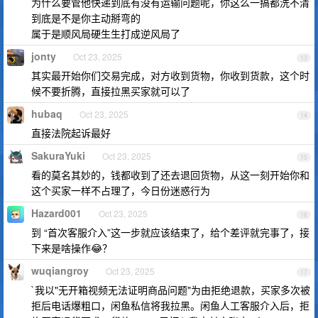
为什么要管他快递到底有没有运输问题呢，你这么一搞都洗不清
到底是不是你主动掰弯的
属于是顺风局硬生生打成逆风局了
jonty
Oct 23, 2025
13
其实最开始你们交易完成，对方收到货物，你收到货款，这个时
候不要折腾，直接拉黑买家就可以了
hubaq
Oct 23, 2025
14
直接法院起诉最好
SakuraYuki
Oct 23, 2025
15
看的莫名其妙的，钱都收到了还去退回货物，从这一刻开始你和
这个买家一样不占理了，今日份迷惑行为
Hazard001
Oct 23, 2025
16
到 “首次客服介入”这一步就应该结束了，给个差评就完事了，接
下来是啥操作😂？
wuqiangroy
Oct 23, 2025
17
`我以"无开箱视频无法证明商品问题"为由拒绝退款，买家多次被
拒后电话爆粗口，闲鱼私信将我拉黑。闲鱼人工客服介入后，拒