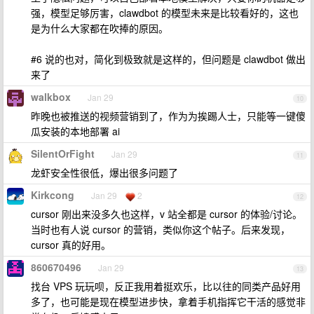
强，模型足够厉害，clawdbot 的模型未来是比较看好的，这也
是为什么大家都在吹捧的原因。
#6 说的也对，简化到极致就是这样的，但问题是 clawdbot 做出
来了
walkbox
Jan 29
10
昨晚也被推送的视频营销到了，作为为挨踢人士，只能等一键傻
瓜安装的本地部署 ai
SilentOrFight
Jan 29
11
龙虾安全性很低，爆出很多问题了
Kirkcong
Jan 29
2
12
cursor 刚出来没多久也这样，v 站全都是 cursor 的体验/讨论。
当时也有人说 cursor 的营销，类似你这个帖子。后来发现，
cursor 真的好用。
860670496
Jan 29
13
找台 VPS 玩玩呗，反正我用着挺欢乐，比以往的同类产品好用
多了，也可能是现在模型进步快，拿着手机指挥它干活的感觉非