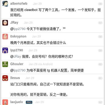
albertofwb
Jan 29
56
我已经用 clawdbot 写了两个工具，一个发推，一个发知乎，挺
好用的。
JRay
Jan 29
57
@
lpp2790
今天下午被微信清缴了，艹
0xkrypton
Jan 29
58
晚两个月再尝试，其实也不会错过什么
lpp2790
Jan 29
59
@
JRay
我擦，会封号吗？你用的哪种方式？
Ghouler
Jan 29 via Android
60
@
lpp2790
为啥不直接用 tg 机器人配置，简单便捷
llexus
Jan 29
61
站门口只能看热闹，自己试一下就知道是不是营销。
对你有用的，就不是营销，反之一律是。
laojuelv
Jan 29
PRO
62