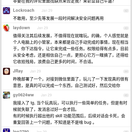
非要在我的评论里面找缺点来否定我？来彰显自己牛逼？
Lockroach
Jan 29
42
不敢用，至少先等发展一段时间解决安全问题再用
laydown
Jan 29
43
值得关注其后续发展，不值得现在就瞎玩。的确，个人感觉就是
个人电脑上的小管家，本来都是自己手动完成的事情，现在相当
于，你下达指令，让它来完成一些任务。权限给得有点多，目前
从安全考虑，还是相信自己一点，更担心它万一瞎搞了，还得给
它收拾残局，浪费自己更多的时间，不合适。
JRay
Jan 29
44
昨晚部署了一个，对接到微信里面了，玩儿了一下发现真的很有
意思，是真的可以完成一个东西，自己测试好，然后交给你
gy0624ww
Jan 29
45
我接入了 tg, 当个玩具玩，可以执行一些简单的任务，但是有时
候就失联了，发消息过好一会才回。
有的时候执行超出他的 skill 功能范围后，后续对话会卡死，会
重复回答上一个问题，不知道是不是啥 bug 。
lpp2790
Jan 29