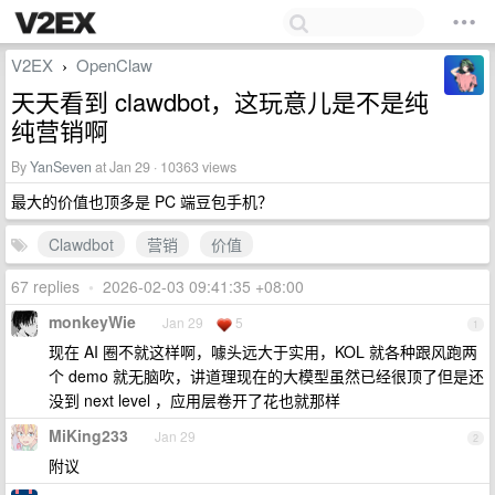
V2EX
OpenClaw
›
天天看到 clawdbot，这玩意儿是不是纯
纯营销啊
By
YanSeven
at Jan 29 · 10363 views
最大的价值也顶多是 PC 端豆包手机？
Clawdbot
营销
价值
67 replies
•
2026-02-03 09:41:35 +08:00
monkeyWie
Jan 29
5
1
现在 AI 圈不就这样啊，噱头远大于实用，KOL 就各种跟风跑两
个 demo 就无脑吹，讲道理现在的大模型虽然已经很顶了但是还
没到 next level ，应用层卷开了花也就那样
MiKing233
Jan 29
2
附议