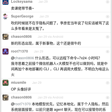
Lockeysama
Jan 29
3
卖课佬带节奏~
SuperGeorge
Jan 29
4
吹的时候就不在乎隐私问题了，李彦宏当年说了句实话被骂了这
么多年看来是太冤了。
chason0806
Jan 29 via Android
5
新的形态出现，属于新事物，这个还是很牛的
root71370
Jan 29
6
@
chason0806
什么形态，可以远程下命令+7x24 小时吗？
我寻思着之前接个微信机器人+大模型不也可以做到吗，就是中
间再加个本地部署的 CLI ，CLI 再调用大模型，不明白为啥这么
火
miusmile
Jan 29
7
OP 头像好评
chason0806
Jan 29 via Android
8
@
root71370
本地模型优先，记忆本地化，属于个人隐私，然后
系统层面接管，以前只是跟 agent 聊天，现在可以接管你的系