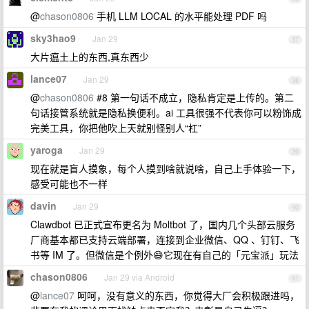
@
chason0806
手机 LLM LOCAL 的水平能处理 PDF 吗
sky3hao9
Jan 29
37
大片瘟土上的东西,真东西少
lance07
Jan 29
38
@
chason0806
#8 第一句话不成立，隐私肯定是上传的。第二
句话接管系统就是隐私换便利。ai 工具很强不代表你可以粉饰成
完美工具，你把他吹上天就别怪别人“杠”
yaroga
Jan 29
39
现在就是盲人摸象，每个人摸到啥就说啥，自己上手体验一下，
感受可能也不一样
davin
Jan 29
40
Clawdbot 已正式宣布更名为 Moltbot 了，国内几个头部云服务
厂商基本都已支持云端部署，连接到企业微信、QQ 、钉钉、飞
书等 IM 了。但微信是个例外😄它现在有自己的「元宝派」玩法
chason0806
Jan 29 via Android
41
@
lance07
呵呵，没有意义的东西，你觉得大厂会积极跟进吗，