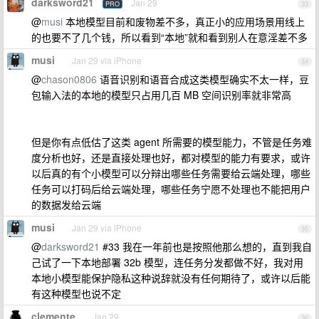
darksword21
Jan 29
PRO
33
@
musi
本地模型目前和废物差不多，真正小的应用场景用线上
的也要不了几个钱，所以看到“本地”就和看到别人在意淫差不多
musi
Jan 29 via iPhone
34
@
chason0806
语音识别和语音合成这类模型确实不太一样，豆
包输入法的本地的模型只占用几百 MB 空间识别率就非常高
但是你有点低估了这类 agent 所需要的模型能力，不管是任务难
度分析也好，还是直接处理也好，都对模型的能力有要求，或许
以后真的有个小模型可以分辩出哪些任务需要给云端处理，哪些
任务可以打码后给云端处理，哪些任务宁愿不处理也不能把用户
的数据发给云端
musi
Jan 29 via iPhone
35
@
darksword21
#33 我在一年前也是按照他那么想的，直到我自
己试了一下本地部署 32b 模型，连任务分发都做不好，我对用
本地小模型能保护隐私这种说辞就没有任何期待了，或许以后能
有这种模型也说不定
clemente
Jan 29
36