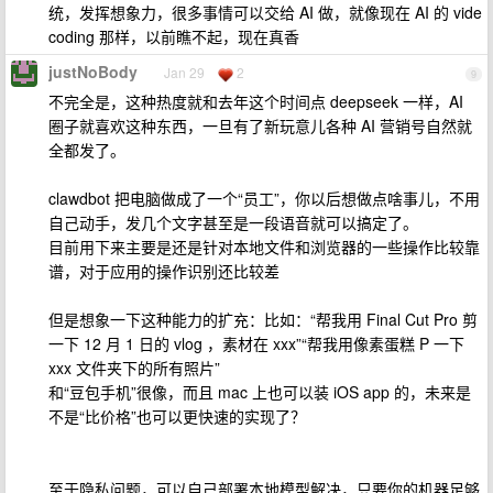
统，发挥想象力，很多事情可以交给 AI 做，就像现在 AI 的 vide
coding 那样，以前瞧不起，现在真香
justNoBody
Jan 29
2
9
不完全是，这种热度就和去年这个时间点 deepseek 一样，AI
圈子就喜欢这种东西，一旦有了新玩意儿各种 AI 营销号自然就
全都发了。
clawdbot 把电脑做成了一个“员工”，你以后想做点啥事儿，不用
自己动手，发几个文字甚至是一段语音就可以搞定了。
目前用下来主要是还是针对本地文件和浏览器的一些操作比较靠
谱，对于应用的操作识别还比较差
但是想象一下这种能力的扩充：比如：“帮我用 Final Cut Pro 剪
一下 12 月 1 日的 vlog ，素材在 xxx”“帮我用像素蛋糕 P 一下
xxx 文件夹下的所有照片”
和“豆包手机”很像，而且 mac 上也可以装 iOS app 的，未来是
不是“比价格”也可以更快速的实现了？
至于隐私问题，可以自己部署本地模型解决，只要你的机器足够