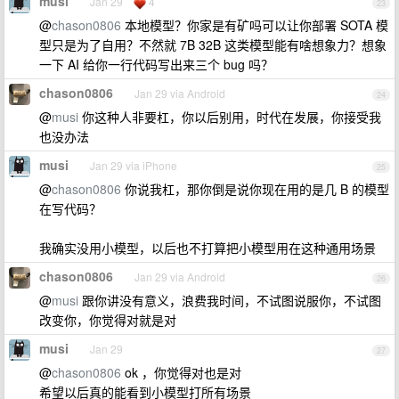
musi
Jan 29
4
23
@
chason0806
本地模型？你家是有矿吗可以让你部署 SOTA 模
型只是为了自用？不然就 7B 32B 这类模型能有啥想象力？想象
一下 AI 给你一行代码写出来三个 bug 吗？
chason0806
Jan 29 via Android
24
@
musi
你这种人非要杠，你以后别用，时代在发展，你接受我
也没办法
musi
Jan 29 via iPhone
25
@
chason0806
你说我杠，那你倒是说你现在用的是几 B 的模型
在写代码？
我确实没用小模型，以后也不打算把小模型用在这种通用场景
chason0806
Jan 29 via Android
26
@
musi
跟你讲没有意义，浪费我时间，不试图说服你，不试图
改变你，你觉得对就是对
musi
Jan 29
27
@
chason0806
ok ，你觉得对也是对
希望以后真的能看到小模型打所有场景