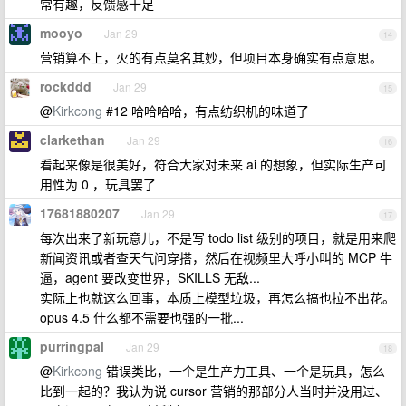
常有趣，反馈感十足
mooyo
Jan 29
14
营销算不上，火的有点莫名其妙，但项目本身确实有点意思。
rockddd
Jan 29
15
@
Kirkcong
#12 哈哈哈哈，有点纺织机的味道了
clarkethan
Jan 29
16
看起来像是很美好，符合大家对未来 ai 的想象，但实际生产可
用性为 0 ，玩具罢了
17681880207
Jan 29
17
每次出来了新玩意儿，不是写 todo list 级别的项目，就是用来爬
新闻资讯或者查天气问穿搭，然后在视频里大呼小叫的 MCP 牛
逼，agent 要改变世界，SKILLS 无敌...
实际上也就这么回事，本质上模型垃圾，再怎么搞也拉不出花。
opus 4.5 什么都不需要也强的一批...
purringpal
Jan 29
18
@
Kirkcong
错误类比，一个是生产力工具、一个是玩具，怎么
比到一起的？我认为说 cursor 营销的那部分人当时并没用过、