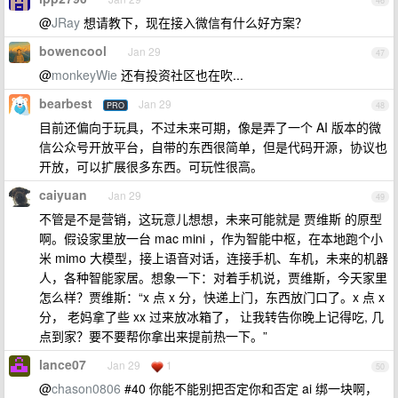
46
@
JRay
想请教下，现在接入微信有什么好方案？
bowencool
Jan 29
47
@
monkeyWie
还有投资社区也在吹...
bearbest
Jan 29
PRO
48
目前还偏向于玩具，不过未来可期，像是弄了一个 AI 版本的微
信公众号开放平台，自带的东西很简单，但是代码开源，协议也
开放，可以扩展很多东西。可玩性很高。
caiyuan
Jan 29
49
不管是不是营销，这玩意儿想想，未来可能就是 贾维斯 的原型
啊。假设家里放一台 mac mini ，作为智能中枢，在本地跑个小
米 mimo 大模型，接上语音对话，连接手机、车机，未来的机器
人，各种智能家居。想象一下：对着手机说，贾维斯，今天家里
怎么样？贾维斯：“x 点 x 分，快递上门，东西放门口了。x 点 x
分， 老妈拿了些 xx 过来放冰箱了， 让我转告你晚上记得吃, 几
点到家？要不要帮你拿出来提前热一下。”
lance07
Jan 29
1
50
@
chason0806
#40 你能不能别把否定你和否定 ai 绑一块啊，