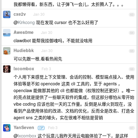
我都懒得看，新东西，让子弹飞一会儿，太折腾人了。。。
cxe2v
Jan 30
63
@
Kirkcong
现在发现 cursor 也不怎么好用了
Awes0me
Jan 30
64
clawdbot 能帮我挂御魂吗，不能就没啥用
Hudiebbk
Jan 30
65
可以先跟一根,看看热闹先
lxcombox
Feb 3
66
个人用下来感觉上下文管理、会话的控制、模型端点接入、使用
体验等是不如 opencode 这类 cli 工具的，至于 agents ，
openclaw 能做那其他的 cli 也都能做（权限控制还更好）。唯一
的亮点就是提供了一些聊天软件的集成，但这部分哪怕从零开始
vibe coding 应该也就一天的工作量。反倒是从爆火到现在，没
看到产品使用体验的改进、文档的优化，反而全是改名、打造全
agent sns 之类的噱头，实在很难不相信是营销
YanSeven
Feb 3
OP
67
@
lxcombox
这个玩意儿我昨天用云电脑体验了一下，是这样