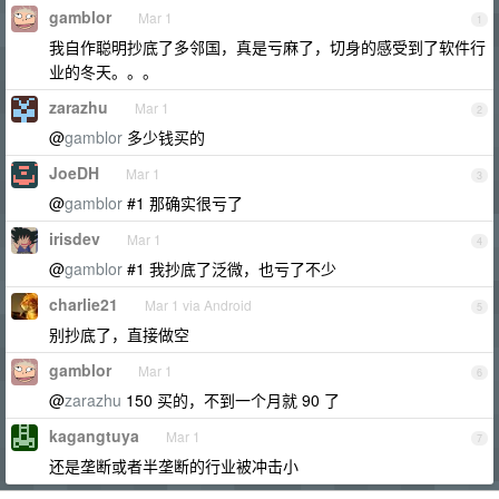
gamblor
Mar 1
1
我自作聪明抄底了多邻国，真是亏麻了，切身的感受到了软件行
业的冬天。。。
zarazhu
Mar 1
2
@
gamblor
多少钱买的
JoeDH
Mar 1
3
@
gamblor
#1 那确实很亏了
irisdev
Mar 1
4
@
gamblor
#1 我抄底了泛微，也亏了不少
charlie21
Mar 1 via Android
5
别抄底了，直接做空
gamblor
Mar 1
6
@
zarazhu
150 买的，不到一个月就 90 了
kagangtuya
Mar 1
7
还是垄断或者半垄断的行业被冲击小