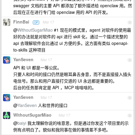
swagger 文档的主要 API 都添加了额外描述给 openclaw 用。然
后现在正在进行专门给 openclaw 用的 API 的开发。
FinnBai
Mar 17
OP
2
@
WithoutSugarMiao
#1 现在的模式里，agent 对软件的使用最
好的办法就是对软件的 api 进行 skill 化，通过一个描述完整的
api 去理解软件会比通过 ui 方便的多。这方面有类似 openapi-
to-skills 这种项目
YanSeven
Mar 17
3
API 和 UI 都是一等公民。
只要人和时间的接口仍然是眼耳鼻舌身意，而不是直接接入插头
电信号。那么和用户直接打交道的 UI 永远都是重要的。
后台的任务那肯定是 API ，MCP 啥啥啥的。
YanSeven
Mar 17
4
@
YanSeven
人和世界的接口
WithoutSugarMiao
Mar 17
5
@
baiyi
我太理解你说的啥意思，但是通过你发这个项目里的示
例有点明白了。貌似和我同事在做的事情差不多吧。