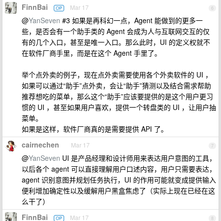
FinnBai
Mar 17
OP
6
@
YanSeven
#3 如果是再科幻一点，Agent 能做到的更多一
些，是否会有一个助手类的 Agent 会成为人与互联网交互的仅
有的几个入口，甚至是唯一入口。那么此时，UI 的定义权就不
在软件厂商手里，而是在这个 Agent 手里了。
举个点外卖的例子，现在点外卖需要使用各个外卖软件的 UI ，
如果可以通过“助手”点外卖，会让“助手”猜测以及结合需求帮助
推荐想吃的菜单，那么这个“助手”应该要提供的是这个用户更习
惯的 UI ，甚至如果用户喜欢，提供一个转盘类的 UI ，让用户抽
菜单。
如果是这样，软件厂商真的是需要提供 API 了。
cairnechen
Mar 17
7
@
YanSeven
UI 是产品经理和设计师用来表达用户意图的工具，
以后各个 agent 可以直接理解用户口述内容，用户只需要表达，
agent 识别意图并规划任务执行，UI 的作用可能就变成提供输入
便利增加确定性以及缓解用户黑盒焦虑了（实际上现在已经在这
么干了）
FinnBai
Mar 17
OP
8