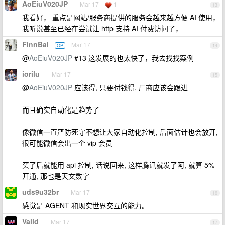
AoEiuV020JP
Mar 17
1
13
我看好， 重点是网站/服务商提供的服务会越来越方便 AI 使用，
我听说甚至已经在尝试让 http 支持 AI 付费访问了，
FinnBai
Mar 17
OP
14
@
AoEiuV020JP
#13 这发展的也太快了，我去找找案例
iorilu
Mar 17
15
@
AoEiuV020JP
应该得, 只要付钱得, 厂商应该会跟进
而且确实自动化是趋势了
像微信一直严防死守不想让大家自动化控制, 后面估计也会放开,
很可能微信会出一个 vip 会员
买了后就能用 api 控制, 话说回来, 这样腾讯就发了阿, 就算 5%
开通, 那也是天文数字
uds9u32br
Mar 17
16
感觉是 AGENT 和现实世界交互的能力。
Valid
Mar 17
17