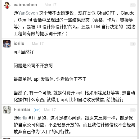
cairnechen
Mar 17
10
@
YanSeven
这个我不太确定诶，现在类似 ChatGPT 、Claude
、Gemini 会话中呈现出的一些结果形态（表格、卡片、链接等
等），是被 UI 设计师设计好的吗，还是 LLM 自行决定的（或者
工程师有限的提示词干预？）
iorilu
Mar 17
11
api 当然好
问题是公司不开放阿
最简单得, api 发微信, 你看微信干不干
当然了, 有一个可能, 就是付费开 api, 比如用啥龙虾等等, 想自动
化操作什么东西, 就得用 api, 比如自动收发微信, 给钱就行
FinnBai
Mar 17
OP
12
@
iorilu
#11 是的，这才是核心问题，跟原来反爬一样，都是保
护自家公司利益，不会轻易开放的。而且我估计微信也不会轻易
放弃自己作为“入口”的可行性。