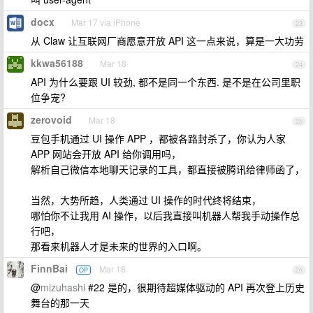
docx
Mar 17 via iPhone
23
从 Claw 让互联网厂商愿意开放 API 这一点来说，算是一大功劳
kkwa56188
Mar 18
24
API 为什么要跟 UI 较劲, 都不是同一个东西. 是不是在公司里职
位争宠?
zerovoid
Mar 18
25
豆包手机通过 UI 操作 APP ，都被各路封杀了，你认为人家
APP 网站会开放 API 给你调用吗，
解析自己微信本地聊天记录的工具，都直接被腾讯给律师函了，
当然，大势所趋，人类通过 UI 操作的时代终将结束，
哪怕你不让我用 AI 操作，以后我直接叫机器人帮我手动操作总
行吧，
那看来机器人才是未来的世界的入口啊。
FinnBai
Mar 18
OP
26
@
mizuhashi
#22 是的，很期待超媒体驱动的 API 再次登上历史
舞台的那一天