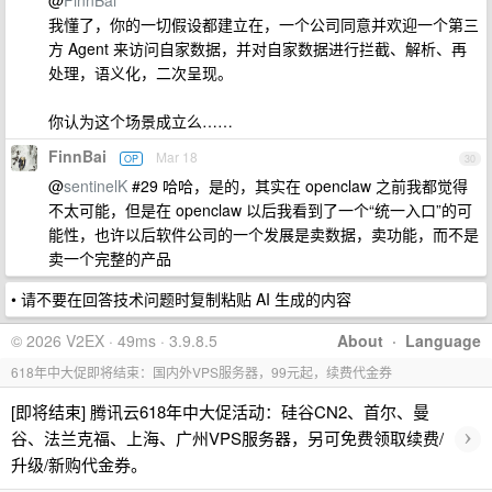
@
FinnBai
我懂了，你的一切假设都建立在，一个公司同意并欢迎一个第三
方 Agent 来访问自家数据，并对自家数据进行拦截、解析、再
处理，语义化，二次呈现。
你认为这个场景成立么……
FinnBai
Mar 18
OP
30
@
sentinelK
#29 哈哈，是的，其实在 openclaw 之前我都觉得
不太可能，但是在 openclaw 以后我看到了一个“统一入口”的可
能性，也许以后软件公司的一个发展是卖数据，卖功能，而不是
卖一个完整的产品
• 请不要在回答技术问题时复制粘贴 AI 生成的内容
© 2026 V2EX · 49ms · 3.9.8.5
About
·
Language
618年中大促即将结束：国内外VPS服务器，99元起，续费代金券
[即将结束] 腾讯云618年中大促活动：硅谷CN2、首尔、曼
›
谷、法兰克福、上海、广州VPS服务器，另可免费领取续费/
升级/新购代金券。