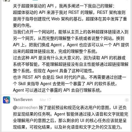
关于超媒体驱动的 API ，我再多阐述一下我自己的理解：
超媒体驱动的 API 来源于我对 REST 的理解，REST 架构准则
是用于指导创建现代 Web 架构的基石，超媒体在其中发挥了重
要的作用。
当我们点开一个网站时，能够从主页上的各种超媒体链接进入到
另一个网页，从而完整的理解整个系统或者说整个网站。换到
API 上，把我们换成 Agent ，Agent 也应该可以从一个 API 提供
出来的超媒体链接出发，完成的理解整个系统。
过去这种 API 是没有什么太大意义的，因为读取 API 的机器或
系统不够智能，不能理解超链接没有自主性能够通过超链接理解
整个系统。但现在 Agent 具备了这种可能性。
也许 REST API 会是后 Skill 时代的产品，不再需要通过创建一
个 Skill 来指导 Agent 去使用一个暴露了 API 的软件系统，
Agent 可以通过这个暴露的 API 去自行理解系统。
YanSeven
Mar 17
9
@
cairnechen
除了提前预设和规范化表达用户的意图，UI 还负
担呈现结果的任务啊。Agent 智能体通过接入语音和文字就能完
全理解用户的意图之后，那么剩余的 UI 的核心任务应该就是呈
现结果，可视化结果，以及补充语音和文字之外的交互能力。