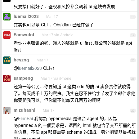
只要接口就好了，鉴权和风控都会朝着 ai 这块去发展
luemail2023
Mar 17
18
其实也可以是 CLI ，Obsidian 已经在做了
Samwulol
Mar 17 via Android
19
看你业务赚谁的钱，赚人的钱就是 ui first ,赚公司的钱就是 api
first
heyzng
Mar 17
20
@
luemail2023
CLI+1
sampeng
Mar 17 via iPhone
21
还第一等公民…你要知道 cf 这类 cdn 的防 ai 卖多贵你就晓得
了。每天成千上万的爬虫。我实在忍不住给字节发了个邮件求他
你要爬我可以，但你能不能每天几百万的爬啊
mizuhashi
Mar 17
22
@
FinnBai
我認為 hypermedia 是適合 agent 的，因為
hypermedia 的一個要求是，返回的 html 就包含了交互所需的所
有信息，不像 api 那樣需要 schema 的知識。另外瀏覽器最初就
叫 user-agent