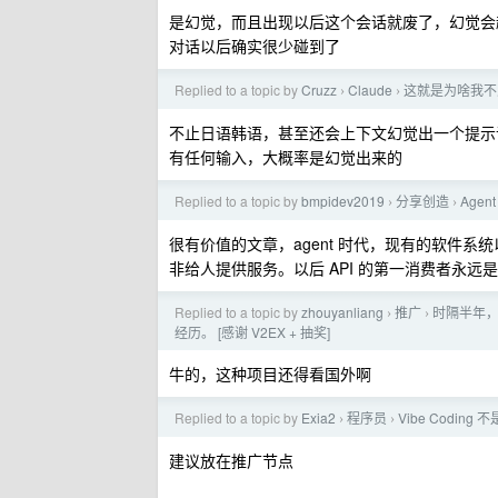
是幻觉，而且出现以后这个会话就废了，幻觉会越
对话以后确实很少碰到了
Replied to a topic by
Cruzz
Claude
这就是为啥我不爱
›
›
不止日语韩语，甚至还会上下文幻觉出一个提示词注
有任何输入，大概率是幻觉出来的
Replied to a topic by
bmpidev2019
分享创造
Age
›
›
很有价值的文章，agent 时代，现有的软件系
非给人提供服务。以后 API 的第一消费者永远是 
Replied to a topic by
zhouyanliang
推广
时隔半年，
›
›
经历。 [感谢 V2EX + 抽奖]
牛的，这种项目还得看国外啊
Replied to a topic by
Exia2
程序员
Vibe Codi
›
›
建议放在推广节点