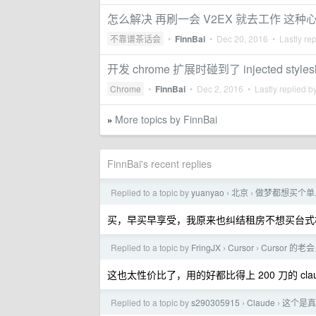
怎么解决 再刷一会 V2EX 就去工作 这种
不靠谱茶话会
•
FinnBai
•
Dec 20, 2016
• Lastly re
开发 chrome 扩展时碰到了 injected style
Chrome
•
FinnBai
•
Dec 2, 2016
• Lastly replied b
More topics by FinnBai
»
FinnBai's recent replies
Replied to a topic by
yuanyao
北京
做梦都想买个单人
›
›
买，早买早享受，我原来也纠结租房不想买台式
Replied to a topic by
FringJX
Cursor
Cursor 的
›
›
这也太性价比了，用的好都比得上 200 刀的 cla
Replied to a topic by
s290305915
Claude
这个是真
›
›