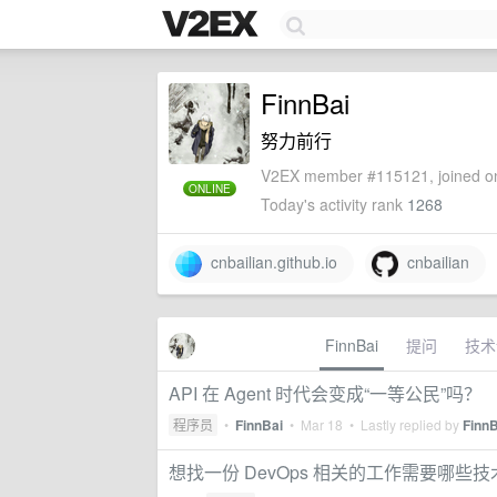
FinnBai
努力前行
V2EX member #115121, joined on
ONLINE
Today's activity rank
1268
cnbailian.github.io
cnbailian
FinnBai
提问
技术
API 在 Agent 时代会变成“一等公民”吗？
程序员
•
FinnBai
•
Mar 18
• Lastly replied by
FinnB
想找一份 DevOps 相关的工作需要哪些