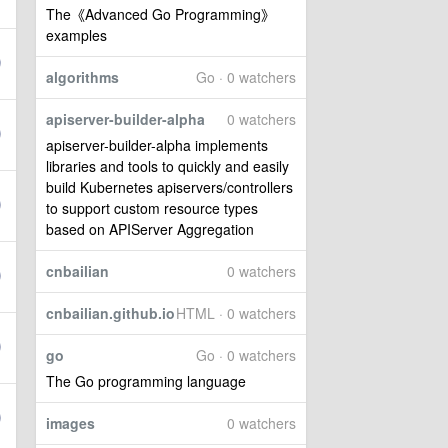
The《Advanced Go Programming》
examples
algorithms
Go · 0 watchers
apiserver-builder-alpha
0 watchers
apiserver-builder-alpha implements
libraries and tools to quickly and easily
build Kubernetes apiservers/controllers
to support custom resource types
based on APIServer Aggregation
cnbailian
0 watchers
cnbailian.github.io
HTML · 0 watchers
go
Go · 0 watchers
The Go programming language
images
0 watchers