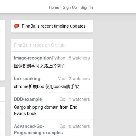
Home
Sign Up
Sign In
FinnBai's recent timeline updates
FinnBai's repos on GitHub
image-recognition
Python · 5 watchers
图像识别学习之路上的例子
box-cooking
Vue · 2 watchers
chrome扩展box 使用cookie脚手架
DDD-example
Go · 1 watchers
Cargo shipping domain from Eric
Evans book.
Advanced-Go-
Go · 0 watchers
Programming-examples