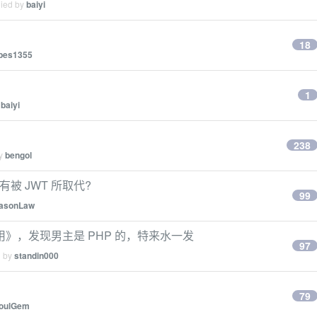
lied by
baiyi
？
18
bes1355
1
y
baiyi
238
by
bengol
有被 JWT 所取代?
99
asonLaw
》，发现男主是 PHP 的，特来水一发
97
d by
standin000
79
oulGem