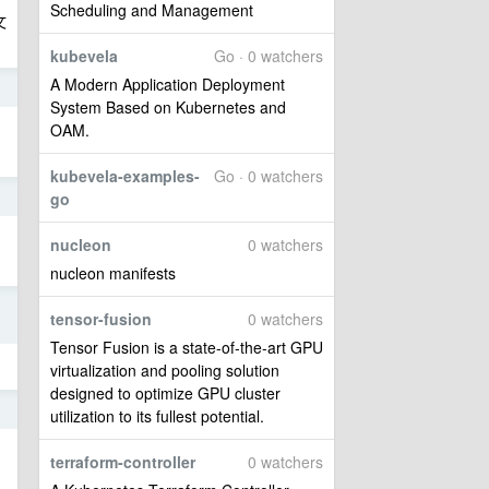
Scheduling and Management
文
kubevela
Go · 0 watchers
A Modern Application Deployment
3
System Based on Kubernetes and
OAM.
kubevela-examples-
Go · 0 watchers
6
go
nucleon
0 watchers
nucleon manifests
5
tensor-fusion
0 watchers
Tensor Fusion is a state-of-the-art GPU
virtualization and pooling solution
designed to optimize GPU cluster
9
utilization to its fullest potential.
terraform-controller
0 watchers