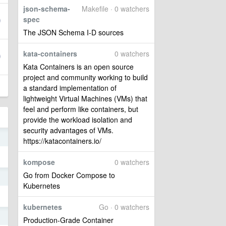
json-schema-
Makefile · 0 watchers
spec
The JSON Schema I-D sources
kata-containers
0 watchers
Kata Containers is an open source
project and community working to build
a standard implementation of
lightweight Virtual Machines (VMs) that
feel and perform like containers, but
provide the workload isolation and
security advantages of VMs.
8
https://katacontainers.io/
kompose
0 watchers
Go from Docker Compose to
2
Kubernetes
kubernetes
Go · 0 watchers
1
Production-Grade Container