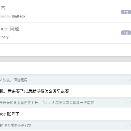
心态
11
plied by
t6attack
sheet 问题
12
y
baiyi
沙发，但是租房😮‍💨
Jul 
机，后来买了以后就觉得怎么没早点买
老会员账号的含金量还在上升， Fable 5 超高每次只消耗一次请求
Jul 
ude 账号了
的注入攻击还是幻觉
Jul 