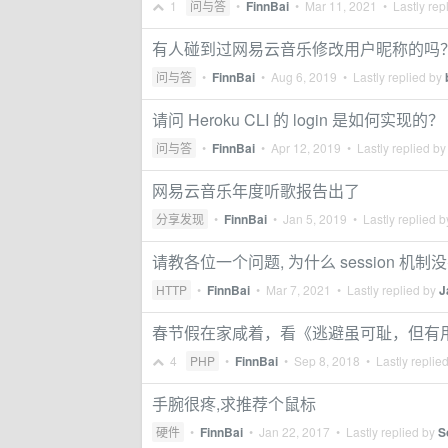
1
问与答
•
FinnBai
•
Mar 11, 2021
• Lastly rep
有人碰到过网易云音乐修改用户昵称的吗
问与答
•
FinnBai
•
Aug 6, 2019
• Lastly replied by
请问 Heroku CLI 的 login 是如何实现的？
问与答
•
FinnBai
•
Apr 12, 2019
• Lastly replied b
网易云音乐年度听歌报告出了
分享发现
•
FinnBai
•
Jan 5, 2019
• Lastly replied 
请教各位一个问题, 为什么 session 机制没
HTTP
•
FinnBai
•
Mar 7, 2021
• Lastly replied by
J
春节假在家咸着，看《逃避虽可耻，但有用
4
PHP
•
FinnBai
•
Sep 8, 2018
• Lastly replie
手腕很疼,求推荐个鼠标
硬件
•
FinnBai
•
Jan 22, 2017
• Lastly replied by
S