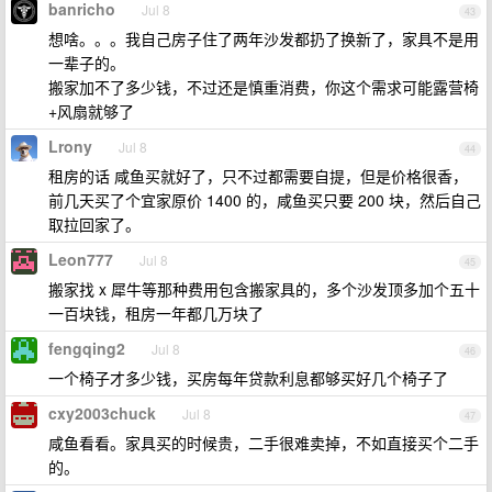
banricho
Jul 8
43
想啥。。。我自己房子住了两年沙发都扔了换新了，家具不是用
一辈子的。
搬家加不了多少钱，不过还是慎重消费，你这个需求可能露营椅
+风扇就够了
Lrony
Jul 8
44
租房的话 咸鱼买就好了，只不过都需要自提，但是价格很香，
前几天买了个宜家原价 1400 的，咸鱼买只要 200 块，然后自己
取拉回家了。
Leon777
Jul 8
45
搬家找 x 犀牛等那种费用包含搬家具的，多个沙发顶多加个五十
一百块钱，租房一年都几万块了
fengqing2
Jul 8
46
一个椅子才多少钱，买房每年贷款利息都够买好几个椅子了
cxy2003chuck
Jul 8
47
咸鱼看看。家具买的时候贵，二手很难卖掉，不如直接买个二手
的。