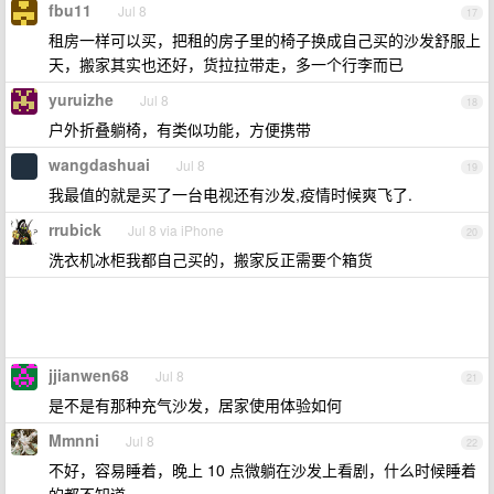
fbu11
Jul 8
17
租房一样可以买，把租的房子里的椅子换成自己买的沙发舒服上
天，搬家其实也还好，货拉拉带走，多一个行李而已
yuruizhe
Jul 8
18
户外折叠躺椅，有类似功能，方便携带
wangdashuai
Jul 8
19
我最值的就是买了一台电视还有沙发,疫情时候爽飞了.
rrubick
Jul 8 via iPhone
20
洗衣机冰柜我都自己买的，搬家反正需要个箱货
jjianwen68
Jul 8
21
是不是有那种充气沙发，居家使用体验如何
Mmnni
Jul 8
22
不好，容易睡着，晚上 10 点微躺在沙发上看剧，什么时候睡着