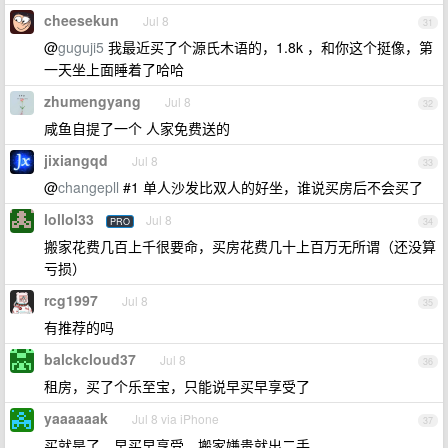
cheesekun
Jul 8
31
@
guguji5
我最近买了个源氏木语的，1.8k ，和你这个挺像，第
一天坐上面睡着了哈哈
zhumengyang
Jul 8
32
咸鱼自提了一个 人家免费送的
jixiangqd
Jul 8
33
@
changepll
#1 单人沙发比双人的好坐，谁说买房后不会买了
lollol33
Jul 8
PRO
34
搬家花费几百上千很要命，买房花费几十上百万无所谓（还没算
亏损）
rcg1997
Jul 8
35
有推荐的吗
balckcloud37
Jul 8
36
租房，买了个乐至宝，只能说早买早享受了
yaaaaaak
Jul 8 via iPhone
37
买就是了，早买早享受，搬家嫌贵就出二手。