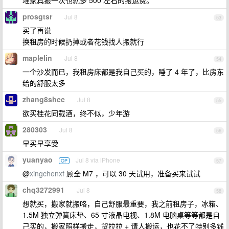
堆家具搬一次也就多 500 左右的搬运费。
prosgtsr
Jul 8
53
买了再说
换租房的时候扔掉或者花钱找人搬就行
maplelin
Jul 8
54
一个沙发而已，我租房床都是我自己买的，睡了 4 年了，比房东
给的舒服太多
zhang8shcc
Jul 8
55
欲买桂花同载酒，终不似，少年游
280303
Jul 8
56
早买早享受
yuanyao
Jul 8 via iPhone
OP
57
@
xingchenxf
顾全 M7 ，可以 30 天试用，准备买来试试
chq3272991
Jul 8
58
想就买，搬家就搬咯，自己舒服最重要，我之前租房子，冰箱、
1.5M 独立弹簧床垫、65 寸液晶电视、1.8M 电脑桌等等都是自
己买的，搬家照样搬走，货拉拉 + 请人搬运，也花不了特别多钱