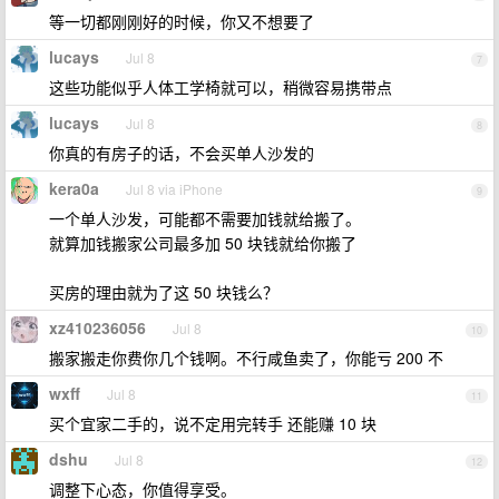
等一切都刚刚好的时候，你又不想要了
lucays
Jul 8
7
这些功能似乎人体工学椅就可以，稍微容易携带点
lucays
Jul 8
8
你真的有房子的话，不会买单人沙发的
kera0a
Jul 8 via iPhone
9
一个单人沙发，可能都不需要加钱就给搬了。
就算加钱搬家公司最多加 50 块钱就给你搬了
买房的理由就为了这 50 块钱么？
xz410236056
Jul 8
10
搬家搬走你费你几个钱啊。不行咸鱼卖了，你能亏 200 不
wxff
Jul 8
11
买个宜家二手的，说不定用完转手 还能赚 10 块
dshu
Jul 8
12
调整下心态，你值得享受。