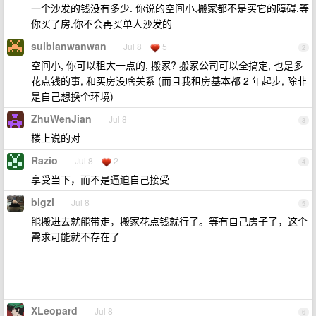
一个沙发的钱没有多少. 你说的空间小,搬家都不是买它的障碍.等
你买了房.你不会再买单人沙发的
suibianwanwan
Jul 8
5
2
空间小, 你可以租大一点的, 搬家? 搬家公司可以全搞定, 也是多
花点钱的事, 和买房没啥关系 (而且我租房基本都 2 年起步, 除非
是自己想换个环境)
ZhuWenJian
Jul 8
3
楼上说的对
Razio
Jul 8
2
4
享受当下，而不是逼迫自己接受
bigzl
Jul 8
5
能搬进去就能带走，搬家花点钱就行了。等有自己房子了，这个
需求可能就不存在了
XLeopard
Jul 8
6