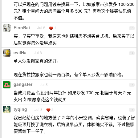
可以把现在的问题用钱来换算一下，比如搬家带沙发多 100-200
元？租个空间大的房间每个月多 500 元？再看这个钱买快乐值
不值。
FinnBai
Jul 8
1
13
买，早买早享受，我原来也纠结租房不想买台式机，后来买了以
后就觉得怎么没早点买
evilHa
Jul 8
14
单人沙发搬家真的还好。
现在货拉拉搬家也就一两百块，有个单人沙发不影响价格。
gangster
Jul 8
15
当成消费品 假设用两年扔掉 如果沙发 700 元 相当于每天 2 元
支出 如果愿意花这个钱就买
tyqing
Jul 8
2
16
我已经给租房的地方装了 2 年的小米空调，确实省电，也装了智
能吸顶灯换了洗衣机，后悔没早点买，体验确实不错，不过搬家
要留给下一任了。