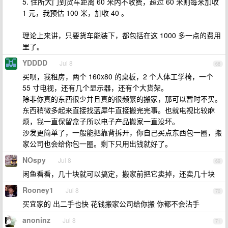
5. 住所大门到货车距离 60 米内不收费，超过 60 米则每米加收
1 元，我预估 100 米，加收 40 。
理论上来讲，只要货车能装下，都包括在这 1000 多一点的费用
里了。
YDDDD
Jul 8
68
买呗，我租房，两个 160x80 的桌板，2 个人体工学椅，一个
55 寸电视，还有几个显示器，还有个大货架。
除非你真的东西很少并且真的很频繁的搬家，那可以暂时不买。
东西稍微多起来直接找蓝犀牛直接搬完完事。也就电视比较麻
烦，我一直保留盒子所以电子产品搬家一直没坏。
沙发更简单了，一般能把靠背拆开，你自己买点东西包一圈，搬
家公司也会给你包一圈。剩下只用出钱就好了。
NOspy
Jul 8
69
闲鱼看看，几十块就可以搞定，搬家前把它卖掉，还卖几十块
Rooney1
Jul 8
70
买宜家的 出二手也快 花钱搬家公司给你搬 你都不会沾手
anoninz
Jul 8
71