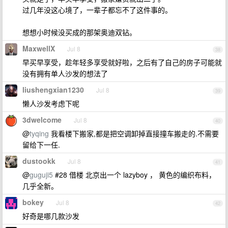
过几年没这心境了，一辈子都忘不了这件事的。
想想小时候没买成的那架奥迪双钻。
MaxwellX
Jul 8
38
早买早享受，趁年轻多享受就好啦，之后有了自己的房子可能就
没有拥有单人沙发的想法了
liushengxian1230
Jul 8
39
懒人沙发考虑下呢
3dwelcome
Jul 8
40
@
tyqing
我看楼下搬家,都是把空调卸掉直接撞车搬走的.不需要
留给下一任.
dustookk
Jul 8
41
@
guguji5
#28 借楼 北京出一个 lazyboy ， 黄色的编织布料，
几乎全新。
bokey
Jul 8
42
好奇是哪几款沙发