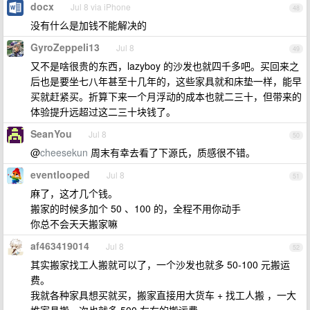
docx
Jul 8 via iPhone
48
没有什么是加钱不能解决的
GyroZeppeli13
Jul 8
49
又不是啥很贵的东西，lazyboy 的沙发也就四千多吧。买回来之
后也是要坐七八年甚至十几年的，这些家具就和床垫一样，能早
买就赶紧买。折算下来一个月浮动的成本也就二三十，但带来的
体验提升远超过这二三十块钱了。
SeanYou
Jul 8
50
@
cheesekun
周末有幸去看了下源氏，质感很不错。
eventlooped
Jul 8
51
麻了，这才几个钱。
搬家的时候多加个 50 、100 的，全程不用你动手
你总不会天天搬家嘛
af463419014
Jul 8
52
其实搬家找工人搬就可以了，一个沙发也就多 50-100 元搬运
费。
我就各种家具想买就买，搬家直接用大货车 + 找工人搬 ，一大