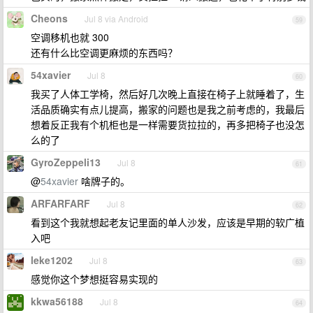
Cheons
Jul 8 via Android
59
空调移机也就 300
还有什么比空调更麻烦的东西吗？
54xavier
Jul 8
60
我买了人体工学椅，然后好几次晚上直接在椅子上就睡着了，生
活品质确实有点儿提高，搬家的问题也是我之前考虑的，我最后
想着反正我有个机柜也是一样需要货拉拉的，再多把椅子也没怎
么的了
GyroZeppeli13
Jul 8
61
@
54xavier
啥牌子的。
ARFARFARF
Jul 8
62
看到这个我就想起老友记里面的单人沙发，应该是早期的软广植
入吧
leke1202
Jul 8
63
感觉你这个梦想挺容易实现的
kkwa56188
Jul 8
64