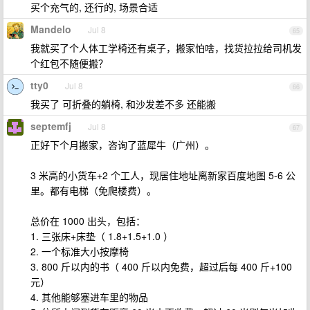
买个充气的, 还行的, 场景合适
Mandelo
Jul 8
65
我就买了个人体工学椅还有桌子，搬家怕啥，找货拉拉给司机发
个红包不随便搬？
tty0
Jul 8
66
我买了 可折叠的躺椅, 和沙发差不多 还能搬
septemfj
Jul 8
67
正好下个月搬家，咨询了蓝犀牛（广州）。
3 米高的小货车+2 个工人，现居住地址离新家百度地图 5-6 公
里。都有电梯（免爬楼费）。
总价在 1000 出头，包括：
1. 三张床+床垫（ 1.8+1.5+1.0 ）
2. 一个标准大小按摩椅
3. 800 斤以内的书（ 400 斤以内免费，超过后每 400 斤+100
元）
4. 其他能够塞进车里的物品