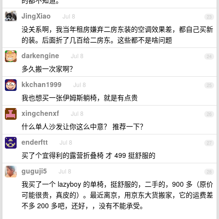
的都不知道。
JingXiao
Jul 8
23
没关系啊，我当年租房嫌弃二房东装的空调效果差，都自己买新
的装。后面折了几百给二房东。这些都不是啥问题
darkengine
Jul 8
24
多久搬一次家啊？
kkchan1999
Jul 8
25
我也想买一张伊姆斯躺椅，就是有点贵
xingchenxf
Jul 8
26
什么单人沙发让你这么中意？ 推荐一下？
enderftt
Jul 8
27
买了个宜得利的露营折叠椅 才 499 挺舒服的
guguji5
Jul 8
28
我买了一个 lazyboy 的单椅，挺舒服的，二手的，900 多（原价
可能很贵，真皮的）。最近离京，用京东大货搬家，它的运费差
不多 200 多吧，还好，，没有不能承受。