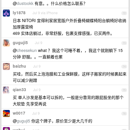
@
dustookk
有意。。什么价格怎么联系？
ly1878
Jul 9 via iPhone
72
日本 NITORI 宜得利家居宽版户外折叠椅蝴蝶椅阳台躺椅好收纳
加厚露营椅
469 实体店躺过，非常舒服，包裹支撑感强，已买两件。
guguji5
Jul 9
73
@
cheesekun
what ？我这个可睡不着，，我这个就刚躺下 15
分钟 舒服。。一直躺着也累
baizhu
Jul 9
74
买哇，然后买上泡泡膜和工业保鲜膜，这样子搬家的时候裹起来
可以减少剐蹭
qian33
Jul 9
75
买 单人沙发是基本可以拆的，一般是分靠背的跟屁股坐的那个
大软垫 先享受再说
w0017
Jul 9
76
@
guguji5
你这个牌子，原价至少是大几千的